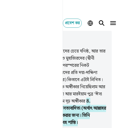
প্রবেশ কর
াসঙ্গিকভাবে পড়ুন
যায় ৩৩, পৃষ্ঠা ৩৭৭, জুজ ২১
নবী (সাঃ) মু’মিনদের নিকট তাদের নিজেদের চেয়ে ঘনিষ্ঠ, আর তার
্রীগণ তাদের মাতা। আল্লাহর বিধানে মু’মিন ও মুহাজিরদের (দ্বীনী
পর্ক) অপেক্ষা আত্মীয়-স্বজনগণ পরস্পর পরস্পরের নিকট
ষ্ঠতর। তবে তোমরা তোমাদের বন্ধু বান্ধবদের প্রতি দয়া-দাক্ষিণ্য
দর্শন করতে চাইলে, করতে পার। (আল্লাহর) কিতাবে এটাই লিখিত।
স্মরণ কর, আমি যখন নবীদের কাছ থেকে অঙ্গীকার নিয়েছিলাম আর
ার কাছ থেকেও; আর নূহ্, ইব্রাহীম, মূসা আর মারইয়াম পুত্র ‘ঈসা
েও। আমি তাদের কাছ থেকে নিয়েছিলাম দৃঢ় অঙ্গীকার
8
.
যবাদীদেরকে (অর্থাৎ নবীদেরকে) তাদের সত্যবাদিতা (অর্থাৎ আল্লাহর
ী পৌঁছে দেয়ার কাজ) সম্পর্কে জিজ্ঞেস করার জন্য। তিনি
িরদের জন্য প্রস্তুত করে রেখেছেন ভয়াবহ শাস্তি।