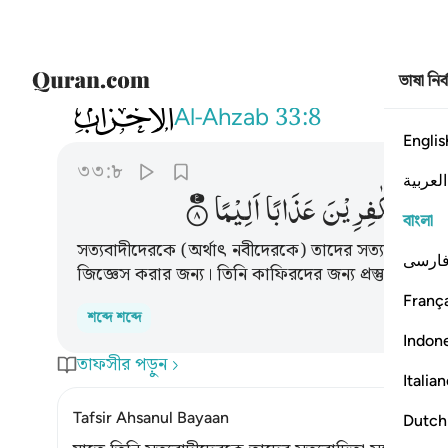
ভাষা নির
033
ليسال الصادقين عن صدقهم واعد للكافرين
Al-Ahzab
33:8
Englis
৩৩:৮
العربية
َعَدَّ
لِلْكٰفِرِیْنَ
عَذَابًا
اَلِیْمًا
বাংলা
সত্যবাদীদেরকে (অর্থাৎ নবীদেরকে) তাদের সত্যবাদিতা (অর
ارسی
জিজ্ঞেস করার জন্য। তিনি কাফিরদের জন্য প্রস্তুত করে র
França
শব্দে শব্দে
Indon
তাফসীর পড়ুন
Italia
Tafsir Ahsanul Bayaan
Dutch