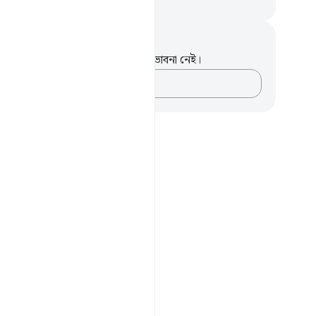
isirul Quran
ট এবং প্রতিফলন
পদটি সম্পর্কে আপনার কোনো টীকা বা ভাবনা নেই।
আপনার ভাবনাগুলো লিপিবদ্ধ করুন…