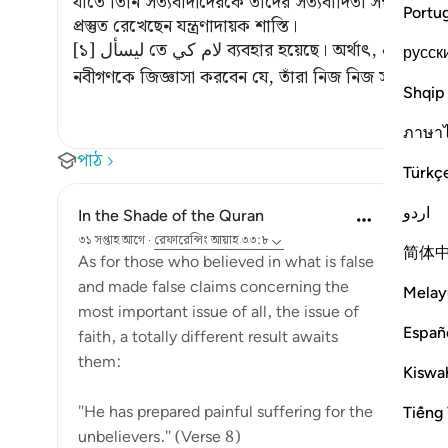
যাতে তিনি সত্যবাদীদেরকে তাদের সত্যবাদিতা সম্বন্ধে জিজ
Portu
প্রস্তুত রেখেছেন যন্ত্রণাদায়ক শাস্তি।
[১] ليسأل তে لام كي ব্যবহার হয়েছে। অর্থাৎ, এই অঙ্গীকার নেওয়ার কারণ হল, আল্লাহ তাআলা সত্যবাদী
русск
নবীগণকে জিজ্ঞাসা করবেন যে, তাঁরা নিজ নিজ সম্প্রদায়ের
Shqip
ภาษา
পাঠ
Türkç
اردو
In the Shade of the Quran
৩১ সপ্তাহ আগে
·
রেফারেন্সিং
আয়াহ ৩৩:৮
简体
As for those who believed in what is false
and made false claims concerning the
Melay
most important issue of all, the issue of
Españ
faith, a totally different result awaits
them:
Kiswah
"He has prepared painful suffering for the
Tiếng 
unbelievers." (Verse 8)