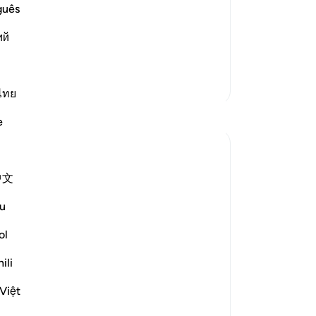
্ঞাসা করেন।[১] আর তিনি অবিশ্বাসীদের জন্য
-
Ta
guês
ий
নো
 নিকট আল্লাহর বার্তা সঠ
…
আরও পড়ুন
এই 
আরও তাফসির
ไทย
প্রতিফলন
e
Tulayhah Tafsir Translations
গত বছর
·
রেফারেন্সিং
আয়াহ ৩৩:৮
中文
Allah says in surah al-Ahzab [33]:
u
[لِّيَسْأَلَ الصَّادِقِينَ عَن صِدْقِهِمْ]
ol
'That He may question the truthful ones
ili
about their truthfulness.' [8]
Việt
In one of his writings, ibn al-Qayyim