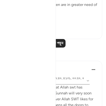
Needless to say, other women are in greater need of
such means.
Ini...
আরো দেখুন
১
০
আরও পাঠ পড়ুন
প্রতিফলন
tareq abed
৭ বছর পূর্বে
·
আয়াহ ৪:৪৩, ৪:১০২, ২৪:৩০, ২:৪৩, ৪:১০১, ৩৩:৫৩, ৩
রেফারেন্সিং
৩:৩২, ১৭:৩২, ২:২৩৯
Anyone who ponders on what Allah swt has
legislated in the Quran and Sunnah will very soon
come to realize that whenever Allah SWT likes for
something to be done he opens all the doors to