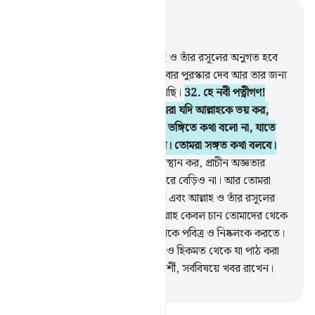
প্রাসঙ্গিকভাবে পড়ুন
অধ্যায় ৩৩, পৃষ্ঠা ৩৮০, জুজ ২২
31
.
তোমাদের মধ্যে যে কেউ আল্লাহ ও তাঁর রসূলের অনুগত হবে
আর সৎ কাজ করবে, আমি তাকে দু’বার পুরস্কার দেব আর তার জন্য
আমি সম্মানজনক রিযক প্রস্তুত রেখেছি।
32
.
হে নবী পত্নীগণ!
তোমরা অন্য নারীদের মত নও। তোমরা যদি আল্লাহকে ভয় কর,
তাহলে পর পুরুষের সঙ্গে আকর্ষণীয় ভঙ্গিতে কথা বলো না, যাতে
যার অন্তরে ব্যাধি আছে সে প্রলুদ্ধ হয়। তোমরা সঙ্গত কথা বলবে।
33
.
আর তোমরা নিজেদের গৃহে অবস্থান কর, প্রাচীন অজ্ঞতার
যুগের মত চোখ ঝলসানো প্রদর্শনী করে বেড়িও না। আর তোমরা
নামায প্রতিষ্ঠা কর, যাকাত প্রদান কর এবং আল্লাহ ও তাঁর রসূলের
আনুগত্য কর। হে নবীর পরিবার! আল্লাহ কেবল চান তোমাদের থেকে
অপবিত্রতা দূর করতে এবং তোমাদেরকে পবিত্র ও নিষ্কলংক করতে।
34
.
তোমাদের গৃহে আল্লাহর আয়াত ও হিকমত থেকে যা পাঠ করা
হয় তার চর্চা কর। আল্লাহ অতি সূক্ষ্ণদর্শী, সর্ববিষয়ে খবর রাখেন।
-
Taisirul Quran