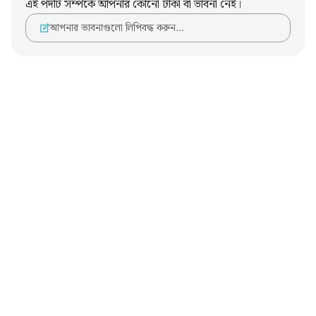
এই পদটি সম্পর্কে আপনার কোনো টীকা বা ভাবনা নেই।
আপনার ভাবনাগুলো লিপিবদ্ধ করুন…
Notes
placeholders
close