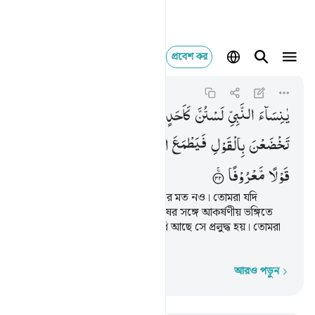
প্রবেশ কর
يا نساء النبي لستن كا
Al-Ahzab
33:32
৩৩:৩২
یٰنِسَآءَ
النَّبِیِّ
لَسْتُنَّ
كَاَحَدٍ
مِّنَ
النِّسَآءِ
اِنِ
اتَّقَیْتُنَّ
فَلَا
تَخْضَعْنَ
بِالْقَوْلِ
فَیَطْمَعَ
الَّذِیْ
فِیْ
قَلْبِهٖ
مَرَضٌ
وَّقُلْنَ
قَوْلًا
مَّعْرُوْفًا
হে নবী পত্নীগণ! তোমরা অন্য নারীদের মত নও। তোমরা যদি
আল্লাহকে ভয় কর, তাহলে পর পুরুষের সঙ্গে আকর্ষণীয় ভঙ্গিতে
কথা বলো না, যাতে যার অন্তরে ব্যাধি আছে সে প্রলুদ্ধ হয়। তোমরা
সঙ্গত কথা বলবে।
আরও পড়ুন
শব্দে শব্দে