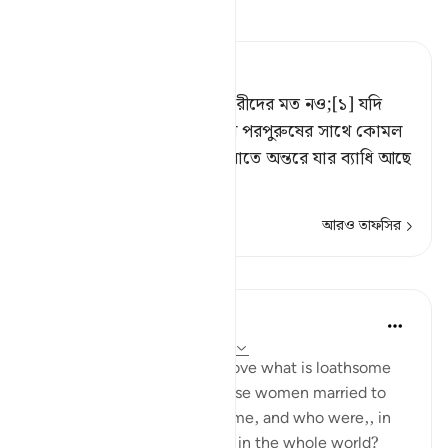
তাফসীর পড়ুন
Tafsir Ahsanul Bayaan
হে নবী-পত্নীগণ! তোমরা অন্য নারীদের মত নও;[১] যদি
তোমরা আল্লাহকে ভয় কর, তবে পরপুরুষের সাথে কোমল
কণ্ঠে এমনভাবে কথা বলো না, যাতে অন্তরে যার ব্যাধি আছে
সে
…
আরও পড়ুন
আরও তাফসির
পাঠ
In the Shade of the Quran
৩১ সপ্তাহ আগে
·
রেফারেন্সিং
আয়াহ ৩৩:৩২
What are the means to remove what is loathsome
and ensure the purity of those women married to
the Prophet, living in his home, and who were,, in
any case the purest women in the whole world?