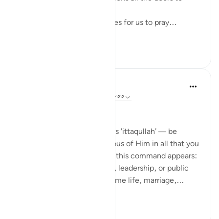
facilitate it to be done.
For example, Allah SWT loves for us to pray...
আরো দেখুন
২২
০
Dr Maryam Fayyaz
৪৪ সপ্তাহ আগে
·
রেফারেন্সিং
আয়াহ ৩৩:৩২-৩৩
Bismillah
In Surah Al-Ahzab, Allah says 'ittaqullah' — be
mindful of Allah, be conscious of Him in all that you
do. What’s striking is where this command appears:
not only in moments of war, leadership, or public
duty, but in verses about home life, marriage,...
আরো দেখুন
১৩
৩