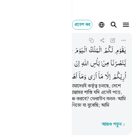
প্রবেশ কর
يا قوم لكم الملك ال
Ghafir
40:29
৪০:২৯
یٰقَوْمِ
لَكُمُ
الْمُلْكُ
الْیَوْمَ
ظٰهِرِیْنَ
فِی
الْاَرْضِ ؗ
فَمَنْ
یَّنْصُرُنَا
مِنْ
بَاْسِ
اللّٰهِ
اِنْ
جَآءَنَا ؕ
قَالَ
فِرْعَوْنُ
مَاۤ
اُرِیْكُمْ
اِلَّا
مَاۤ
اَرٰی
وَمَاۤ
اَهْدِیْكُمْ
اِلَّا
سَبِیْلَ
الرَّشَادِ
হে আমার জাতির লোকেরা! আজ তোমাদেরই কর্তৃত্ব চলছে, দেশে
আজ তোমরাই বিজয়ী শক্তি। কিন্তু আল্লাহর শাস্তি যদি এসেই পড়ে,
তাহলে তাত্থেকে আমাদেরকে কে রক্ষে করবে? ফেরাউন বলল- আমি
তোমাদেরকে শুধু তা-ই বলছি, আমি নিজে যা বুঝেছি; আমি
তোমাদেরকে সত্যপথই দেখাচ্ছি।
আরও পড়ুন
শব্দে শব্দে