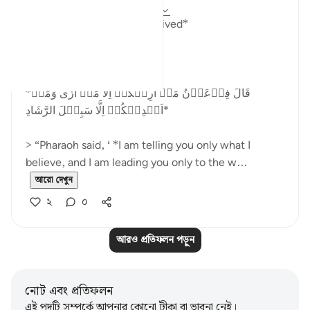
২১ সপ্তাহ আগে
·
রেফারেন্সিং
আয়াহ ৪০:২৯
*How the Masses Are Deceived*
Allah (ʿazza wa jall) says,
*قَالَ فِرۡعَوۡنُ مَاۤ اُرِيۡكُمۡ اِلَّا مَاۤ اَرٰى وَمَاۤ
اَهۡدِيۡكُمۡ اِلَّا سَبِيۡلَ الرَّشَادِ‏*
> “Pharaoh said, ‘ *I am telling you only what I
believe, and I am leading you only to the w...
আরো দেখুন
২
০
আরও প্রতিফলন পড়ুন
নোট এবং প্রতিফলন
এই পদটি সম্পর্কে আপনার কোনো টীকা বা ভাবনা নেই।