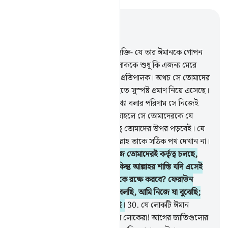
প্রাসঙ্গিকভাবে পড়ুন
অধ্যায় ৪০, পৃষ্ঠা ৪২৩, জুজ ২৪
28
.
ফেরাউনের দলের এক মু’মিন ব্যক্তি- যে তার ঈমানকে গোপন
রেখেছিল- বলল, তোমরা একজন লোককে শুধু কি এজন্য মেরে
ফেলবে যে, সে বলে, আল্লাহ আমার প্রতিপালক। অথচ সে তোমাদের
কাছে তোমাদের প্রতিপালকের পক্ষ হতে সুস্পষ্ট প্রমাণ নিয়ে এসেছে।
সে যদি মিথ্যাবাদী হয় তাহলে তার মিথ্যা বলার পরিণাম সে নিজেই
ভুগবে। আর সে যদি সত্যবাদী হয়, তাহলে সে তোমাদেরকে যে
শাস্তির ভয় দেখাচ্ছে তার কিছু না কিছু তোমাদের উপর পড়বেই। যে
সীমালঙ্ঘন করে আর মিথ্যে বলে আল্লাহ তাকে সঠিক পথ দেখান না।
29
.
হে আমার জাতির লোকেরা! আজ তোমাদেরই কর্তৃত্ব চলছে,
দেশে আজ তোমরাই বিজয়ী শক্তি। কিন্তু আল্লাহর শাস্তি যদি এসেই
পড়ে, তাহলে তাত্থেকে আমাদেরকে কে রক্ষে করবে? ফেরাউন
বলল- আমি তোমাদেরকে শুধু তা-ই বলছি, আমি নিজে যা বুঝেছি;
আমি তোমাদেরকে সত্যপথই দেখাচ্ছি।
30
.
যে লোকটি ঈমান
এনেছিল সে বলল- হে আমার জাতির লোকেরা! আগের জাতিগুলোর