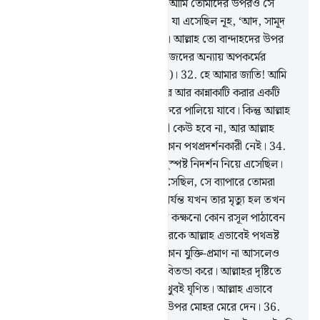
উপর যেমন (শাস্তির) দিন এসেছিল, আমি তোমাদের উপরও সে
রকম (বিপর্যয়ের) আশঙ্কা করছি
31
.
যা এসেছিল নূহ, ‘আদ, সামূদ
জাতি আর তাদের পরবর্তীদের উপর। আল্লাহ তো বান্দাহদের উপর
যুলম করতে চান না (বরং তাদের নিজেদের অন্যায় অপকর্মের
কারণেই আল্লাহ তাদেরকে শাস্তি দেন)।
32
.
হে আমার জাতি! আমি
আশঙ্কা করছি তোমাদের আর্ত চিৎকার আর কান্নাকাটি করার একটি
দিনের।
33
.
যেদিন তোমরা পিছন ফিরে পালিয়ে যাবে। কিন্তু আল্লাহ
(’র কব্জা) থেকে তোমাদের রক্ষাকারী কেউ হবে না, আর আল্লাহ
যাকে বিপথগামী করেন, তার জন্য কোন পথপ্রদর্শনকারী নেই।
34
.
ইতোপূর্বে ইউসুফ তোমাদের কাছে সুস্পষ্ট নিদর্শন নিয়ে এসেছিল।
কিন্তু সে তোমাদের কাছে যা নিয়ে এসেছিল, সে ব্যাপারে তোমরা
সন্দেহ পোষণ করেই চললে। শেষ পর্যন্ত যখন তার মৃত্যু হল তখন
তোমরা বললে- ওর পরে আল্লাহ আর কক্ষনো কোন রসূল পাঠাবেন
না। সীমালঙ্ঘনকারী ও সন্দেহবাদীদেরকে আল্লাহ এভাবেই পথভ্রষ্ট
করেন।
35
.
যারা নিজেদের কাছে কোন যুক্তি-প্রমাণ না আসলেও
আল্লাহর নিদর্শনাবলীর ব্যাপারে বাক-বিতন্ডা করে। আল্লাহর দৃষ্টিতে
আর মু’মিনদের দৃষ্টিতে (এ আচরণ) খুবই ঘৃণিত। আল্লাহ এভাবে
প্রত্যেক দাম্ভিক স্বৈরাচারীর অন্তরের উপর মোহর মেরে দেন।
36
.