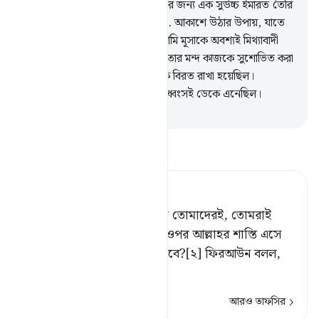
ফেরাউন বলল- হে হামান! তুমি আমার জন্য এক সুউচ্চ ইমারত তৈরি
কর যাতে আমি উপায় পেয়ে যাই
37
.
আকাশে উঠার উপায়, যাতে
আমি মূসার ইলাহকে দেখতে পাই; আমি মূসাকে অবশ্যই মিথ্যাবাদী
মনে করি। এভাবে ফেরাউনের জন্য তার মন্দ কাজকে সুশোভিত করা
হয়েছিল আর সঠিক পথ থেকে তাকে বিরত রাখা হয়েছিল।
ফেরাউনের অপকৌশল কেবল তার ধ্বংসই ডেকে এনেছিল।
-
Taisirul Quran
তাফসীর পড়ুন
Tafsir Ahsanul Bayaan
হে আমার সম্প্রদায়! আজ রাজত্ব তোমাদেরই, তোমরাই
দেশে প্রবল;[১] কিন্তু আমাদের ওপর আল্লাহর শাস্তি এসে
পড়লে কে আমাদের সাহায্য করবে?[২] ফিরআউন বলল,
‘আমি যা
…
আরও পড়ুন
আরও তাফসির