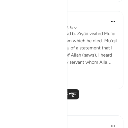
পাঠ
Prophetic Commentary
৮ বছর পূর্বে
·
রেফারেন্সিং
আয়াহ ৪০:২৯, ২০:৭৯
Al-Hasan narrates that ‘Ubayd b. Ziyâd visited Mu‘qil
b. Yasâr during his illness from which he died. Mu‘qil
narrates to him: I will tell you of a statement that I
heard from the Messenger of Allah (saws). I heard
the Prophet (saws) say: 'Any servant whom Alla...
আরো দেখুন
০
০
আরও পাঠ পড়ুন
প্রতিফলন
Abu Hizkeel