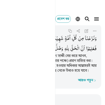
প্রবেশ কর
ونزعنا من كل امة شهيدا
Al-Qasas
28:75
২৮:৭৫
وَنَزَعْنَا
مِنْ
كُلِّ
اُمَّةٍ
شَهِیْدًا
فَقُلْنَا
هَاتُوْا
بُرْهَانَكُمْ
فَعَلِمُوْۤا
اَنَّ
الْحَقَّ
لِلّٰهِ
وَضَلَّ
عَنْهُمْ
مَّا
كَانُوْا
یَفْتَرُوْنَ
আমি প্রত্যেক সম্প্রদায় থেকে একজন সাক্ষী বের করে আনব,
অতঃপর বলব- ‘তোমাদের (নির্দোষিতার পক্ষে) প্রমাণ হাজির কর।
তখন তারা জানতে পারবে যে, ইলাহ হওয়ার অধিকার আল্লাহরই আর
তারা যা উদ্ভাবন করত তা তাদের কাছ থেকে উধাও হয়ে যাবে।
আরও পড়ুন
শব্দে শব্দে
প্রাসঙ্গিকভাবে পড়ুন