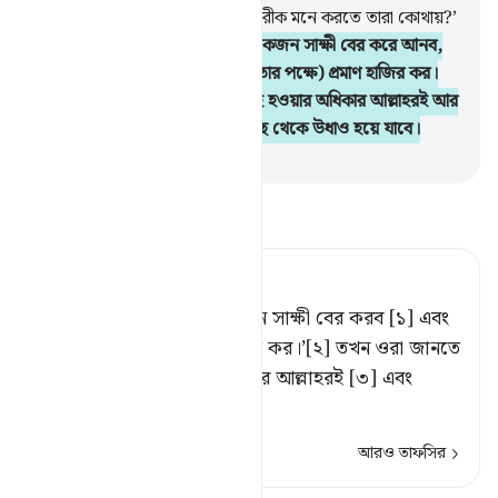
বলবেন- ‘তোমরা যাদেরকে আমার শরীক মনে করতে তারা কোথায়?’
75
.
আমি প্রত্যেক সম্প্রদায় থেকে একজন সাক্ষী বের করে আনব,
অতঃপর বলব- ‘তোমাদের (নির্দোষিতার পক্ষে) প্রমাণ হাজির কর।
তখন তারা জানতে পারবে যে, ইলাহ হওয়ার অধিকার আল্লাহরই আর
তারা যা উদ্ভাবন করত তা তাদের কাছ থেকে উধাও হয়ে যাবে।
-
Taisirul Quran
তাফসীর পড়ুন
Tafsir Ahsanul Bayaan
প্রত্যেক জাতি হতে আমি একজন সাক্ষী বের করব [১] এবং
বলব, ‘তোমাদের প্রমাণ উপস্থিত কর।’[২] তখন ওরা জানতে
পারবে (উপাস্য হওয়ার) অধিকার আল্লাহরই [৩] এবং
তারা
…
আরও পড়ুন
আরও তাফসির