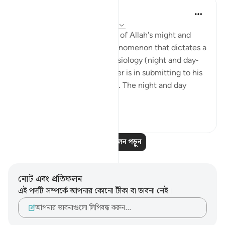
Hana Alasry
৬ বছর পূর্বে
·
রেফারেন্সিং
আয়াহ ২৮:৬৫-৭৫
These verses are a reminder of Allah's might and
power. The very natural phenomenon that dictates a
huge part of our human physiology (night and day-
circadian rhythm). Our power is in submitting to his
power. Control is an illusion. The night and day
doesn't ...
আরো দেখুন
৩
০
আরও প্রতিফলন পড়ুন
নোট এবং প্রতিফলন
এই পদটি সম্পর্কে আপনার কোনো টীকা বা ভাবনা নেই।
আপনার ভাবনাগুলো লিপিবদ্ধ করুন…