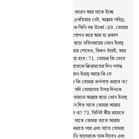
অধ্যায় ২৮, পৃষ্ঠা ৩৫৫, জুজ ২০
68
.
তোমার প্রতিপালক যা ইচ্ছে সৃষ্টি করেন আর যাকে ইচ্ছে
মনোনীত করেন। এতে তাদের কোন এখতিয়ার নেই, আল্লাহ পবিত্র,
মহান। তারা যাকে শরীক করে তাত্থেকে তিনি বহু ঊর্ধ্বে।
69
.
তোমার
প্রতিপালক জানেন তাদের অন্তর যা গোপন করে আর যা প্রকাশ
করে।
70
.
আর তিনিই আল্লাহ, তিনি ছাড়া সত্যিকারের কোন ইলাহ্
নেই, সমস্ত প্রশংসা তাঁরই- প্রথমেও আর শেষেও, বিধান তাঁরই, আর
তোমাদেরকে তাঁর দিকেই ফিরিয়ে নেয়া হবে।
71
.
তোমরা কি ভেবে
দেখেছ আল্লাহ যদি তোমাদের উপর রাতকে ক্বিয়ামতের দিন পর্যন্ত
স্থায়ী করতেন তাহলে আল্লাহ ছাড়া কোন ইলাহ্ আছে কি যে
তোমাদেরকে আলো এনে দিত? তবুও কি তোমরা কর্ণপাত করবে না?
72
.
তোমরা কি ভেবে দেখেছ আল্লাহ যদি তোমাদের উপর দিনকে
ক্বিয়ামতের দিন পর্যন্ত স্থায়ী করতেন তাহলে আল্লাহ ছাড়া কোন ইলাহ্
আছে কি যে তোমাদের জন্য রাত্রি এনে দিত যাতে তোমরা আরাম
করতে? তোমরা কি চিন্তা করে দেখবে না?
73
.
তিনিই স্বীয় রহমতে
তোমাদের জন্য রাত ও দিন করেছেন যাতে তোমরা তাতে আরাম
করতে পার আর তাঁর অনুগ্রহ সন্ধান করতে পার এবং যাতে তোমরা
কৃতজ্ঞতা প্রকাশ কর।
74
.
সেদিন তিনি তাদেরকে ডাক দিবেন এবং