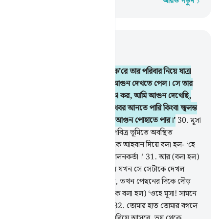
আরও পড়ুন
শব্দে শব্দে
প্রাসঙ্গিকভাবে পড়ুন
অধ্যায় ২৮, পৃষ্ঠা ৩৫০, জুজ ২০
29
.
অতঃপর মূসা যখন মেয়াদ পূর্ণ ক’রে তার পরিবার নিয়ে যাত্রা
করল, তখন সে তূর পর্বতের দিকে আগুন দেখতে পেল। সে তার
পরিবারবর্গকে বলল- ‘তোমরা অপেক্ষা কর, আমি আগুন দেখেছি,
আমি তোমাদের জন্য সেখান থেকে খবর আনতে পারি কিংবা জ্বলন্ত
কাষ্ঠখন্ড আনতে পারি যাতে তোমরা আগুন পোহাতে পার।’
30
.
মূসা
যখন আগুনের কাছে পৌঁছল তখন পবিত্র ভূমিতে অবস্থিত
উপত্যকার ডান দিকে বৃক্ষ থেকে তাকে আহবান দিয়ে বলা হল- ‘হে
মূসা! আমিই আল্লাহ, জগতসমূহের পালনকর্তা।’
31
.
আর (বলা হল)
‘তোমার লাঠি নিক্ষেপ কর।’ অতঃপর যখন সে সেটাকে দেখল
ছুটাছুটি করতে যেন ওটা একটা সাপ, তখন পেছনের দিকে দৌড়
দিল, ফিরেও তাকাল না। (তখন তাকে বলা হল) ‘ওহে মূসা! সামনে
এসো, ভয় করো না, তুমি নিরাপদ।’
32
.
তোমার হাত তোমার বগলে
রাখ, তা দোষমুক্ত জ্যোতির্ময় হয়ে বেরিয়ে আসবে, ভয় থেকে