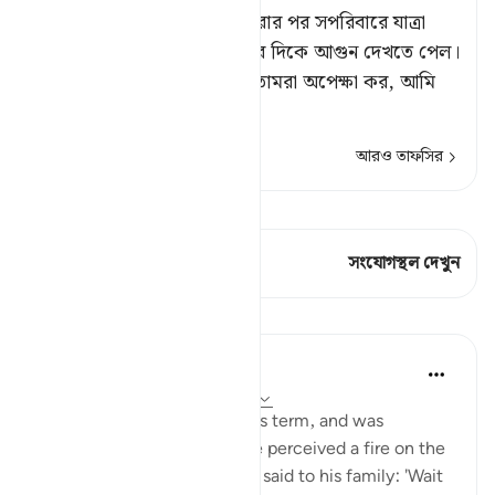
মূসা যখন তার মেয়াদ[১] পূর্ণ করার পর সপরিবারে যাত্রা
করল,[২] তখন সে তূর পাহাড়ের দিকে আগুন দেখতে পেল।
সে তার পরিজনবর্গকে বলল, ‘তোমরা অপেক্ষা কর, আমি
আগু
…
আরও পড়ুন
আরও তাফসির
কিরাত দেখুন
এই শ্লোকে আছে 1 সংযোগস্থল
সংযোগস্থল দেখুন
পাঠ
In the Shade of the Quran
৩১ সপ্তাহ আগে
·
রেফারেন্সিং
আয়াহ ২৮:২৯
When Moses had fulfilled his term, and was
travelling with his family, he perceived a fire on the
slope of Mount Sinai. So he said to his family: 'Wait