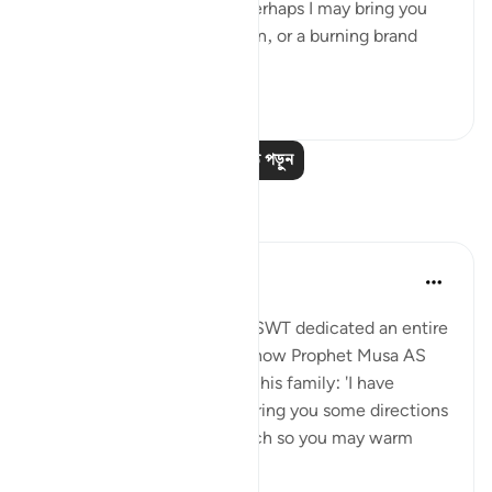
here, for I perceive a fire. Perhaps I may bring you
from there some information, or a burning brand
from th...
আরো দেখুন
০
০
আরও পাঠ পড়ুন
প্রতিফলন
Aida Azlin
৩ বছর পূর্বে
·
রেফারেন্সিং
আয়াহ ২৮:২৯
I absolutely love how Allah SWT dedicated an entire
Ayah in the Quran to show how Prophet Musa AS
clearly communicated with his family: 'I have
spotted a fire. I will either bring you some directions
from there, or a burning torch so you may warm
yourselves.' ...
আরো দেখুন