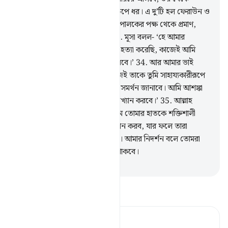
রক্ষার্থে তোমার হাত তোমার উপর চেপে ধর। এ দু’টি হল ফেরাউন ও
তার পারিষদবর্গের জন্য তোমার প্রতিপালকের পক্ষ থেকে প্রমাণ,
নিশ্চয় তারা পাপাচারী সম্প্রদায়।’
33
.
মূসা বলল- ‘হে আমার
প্রতিপালক! আমি তাদের একজনকে হত্যা করেছি, কাজেই আমি
আশঙ্কা করছি তারা আমাকে হত্যা করবে।’
34
.
আর আমার ভাই
হারূন আমার চেয়ে প্রাঞ্জলভাষী, কাজেই তাকে তুমি সাহায্যকারীরূপে
আমার সঙ্গে প্রেরণ কর, সে আমাকে সমর্থন জানাবে। আমি আশঙ্কা
করছি তারা আমাকে মিথ্যে বলে প্রত্যাখ্যান করবে।’
35
.
আল্লাহ
বললেন- ‘আমি তোমার ভ্রাতার মাধ্যমে তোমার হাতকে শক্তিশালী
করব এবং তোমাদেরকে প্রমাণপঞ্জি দান করব, যার ফলে তারা
তোমাদের কাছে পৌঁছতেই পারবে না। আমার নিদর্শন বলে তোমরা
এবং তোমাদের অনুসারীরাই বিজয়ী থাকবে।
-
Taisirul Quran
তাফসীর পড়ুন
Tafsir Ahsanul Bayaan