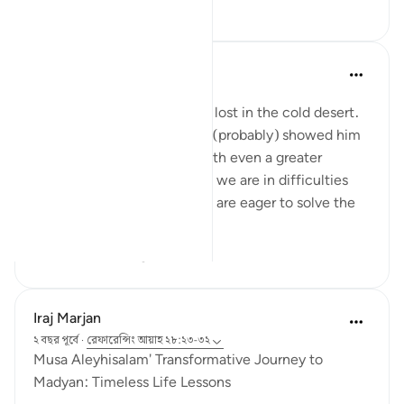
১২
২
Abbas R.
৫ বছর পূর্বে
·
রেফারেন্সিং
আয়াহ ২৮:২৯
Subhanallah! Musa (as) was lost in the cold desert.
Suddenly Allah did not only (probably) showed him
the way but charged him with even a greater
prupose as a prophet! When we are in difficulties
and don't see a way out, we are eager to solve the
problem and f...
আরো দেখুন
০
০
Iraj Marjan
২ বছর পূর্বে
·
রেফারেন্সিং
আয়াহ ২৮:২৩-৩২
Musa Aleyhisalam' Transformative Journey to
Madyan: Timeless Life Lessons