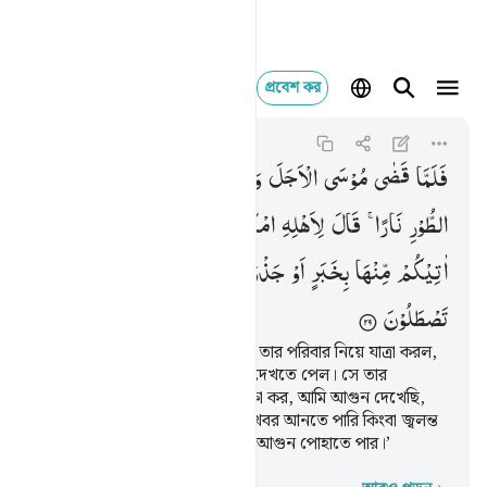
প্রবেশ কর
فلما قضى موسى الاجل و
Al-Qasas
28:29
২৮:২৯
فَلَمَّا
قَضٰی
مُوْسَی
الْاَجَلَ
وَسَارَ
بِاَهْلِهٖۤ
اٰنَسَ
مِنْ
جَانِبِ
الطُّوْرِ
نَارًا ۚ
قَالَ
لِاَهْلِهِ
امْكُثُوْۤا
اِنِّیْۤ
اٰنَسْتُ
نَارًا
لَّعَلِّیْۤ
اٰتِیْكُمْ
مِّنْهَا
بِخَبَرٍ
اَوْ
جَذْوَةٍ
مِّنَ
النَّارِ
لَعَلَّكُمْ
تَصْطَلُوْنَ
অতঃপর মূসা যখন মেয়াদ পূর্ণ ক’রে তার পরিবার নিয়ে যাত্রা করল,
তখন সে তূর পর্বতের দিকে আগুন দেখতে পেল। সে তার
পরিবারবর্গকে বলল- ‘তোমরা অপেক্ষা কর, আমি আগুন দেখেছি,
আমি তোমাদের জন্য সেখান থেকে খবর আনতে পারি কিংবা জ্বলন্ত
কাষ্ঠখন্ড আনতে পারি যাতে তোমরা আগুন পোহাতে পার।’