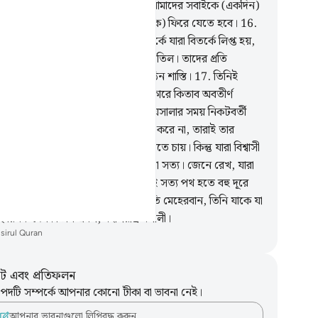
মাদের মাঝে কোন ঝগড়া নেই। আল্লাহ আমাদের সবাইকে (একদিন)
্রিত করবেন, আর তাঁর কাছেই (সকলকে) ফিরে যেতে হবে।
16
.
লাহর আহবানে সাড়া দেয়ার পর সে সম্পর্কে যারা বিতর্কে লিপ্ত হয়,
ের দলীল প্রমাণ তাদের রব্ব-এর কাছে বাতিল। তাদের প্রতি
্লাহর) গযব আর তাদের জন্য আছে কঠিন শাস্তি।
17
.
তিনিই
লাহ যিনি সত্য ও ইনসাফের মানদন্ড সহকারে কিতাব অবতীর্ণ
ছেন। তুমি কি জান, সম্ভবতঃ চূড়ান্ত ফয়সালার সময় নিকটবর্তী
ে গেছে।
18
.
যে সব লোক তাতে বিশ্বাস করে না, তারাই তার
্থাৎ ক্বিয়ামতের) আগমনকে তরান্বিত করতে চায়। কিন্তু যারা বিশ্বাসী
া তাকে ভয় করে আর তারা জানে যে, তা সত্য। জেনে রেখ, যারা
িয়ামত সম্পর্কে বিতর্ক করে, তারা স্পষ্টতই সত্য পথ হতে বহু দূরে
ে গেছে।
19
.
আল্লাহ তাঁর বান্দাহদের প্রতি মেহেরবান, তিনি যাকে যা
ছে রিযক দেন। তিনি প্রবল, মহাপরাক্রমশালী।
isirul Quran
ট এবং প্রতিফলন
পদটি সম্পর্কে আপনার কোনো টীকা বা ভাবনা নেই।
আপনার ভাবনাগুলো লিপিবদ্ধ করুন…