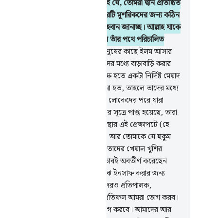
েছিলাম ইবরাহীম, মূসা ও ‘ঈসাকে- তা এই যে, তোমরা দ্বীন প্রতিষ্ঠিত
 আর তাতে বিভক্তি সৃষ্টি করো না, ব্যাপারটি মুশরিকদের জন্য কঠিন
 দাঁড়িয়েছে যার দিকে তুমি তাদেরকে আহবান জানাচ্ছ। আল্লাহ যাকে
ছে করেন তাঁর পথে বেছে নেন, আর তিনি তাঁর পথে পরিচালিত
ন তাকে, যে তাঁর অভিমুখী হয়।
14
.
মানুষের কাছে ইলম আসার
(বিভিন্ন অংশে) বিভক্ত হয়ে গেল নিজেদের মধ্যে বাড়াবাড়ি করার
ণে। পূর্বেই যদি তোমার প্রতিপালকের পক্ষ হতে একটা নির্দিষ্ট মেয়াদ
যন্ত ফয়সালা মূলতবী রাখার কথা ঘোষিত না হত, তাহলে তাদের মধ্যে
র্বেই) ফয়সালা করে দেয়া হত। আগেকার লোকেদের পরে যারা
ওরাত ও ইঞ্জিল এ দু’) কিতাব উত্তরাধিকার সূত্রে পাপ্ত হয়েছে, তারা
বস্তিকর সন্দেহে পতিত হয়েছে।
15
.
অবস্থার এই প্রেক্ষাপটে (হে
!) তাদেরকে আহবান কর (দ্বীনের প্রতি), আর তোমাকে যে হুকুম
া হয়েছে তুমি তার প্রতি সুদৃঢ় থাক, আর তাদের খেয়াল খুশির
সরণ করো না। আর বল, আল্লাহ যে কিতাবই অবতীর্ণ করেছেন
 তার প্রতি ঈমান এনেছি। তোমাদের মাঝে ইনসাফ করার জন্য
কে নির্দেশ দেয়া হয়েছে। আল্লাহ আমাদেরও প্রতিপালক,
মাদেরও প্রতিপালক। আমাদের কাজের প্রতিফল আমরা ভোগ করব।
 তোমাদের কাজের প্রতিফল তোমরা ভোগ করবে। আমাদের আর