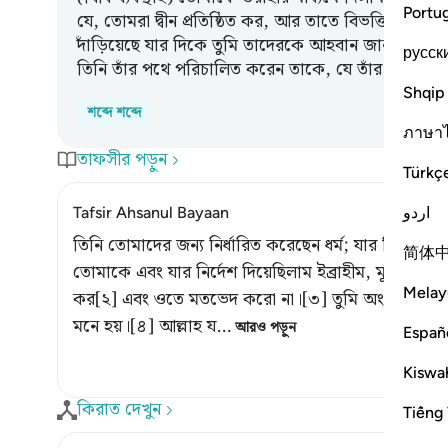
Portu
যে, তোমরা দ্বীন প্রতিষ্ঠিত কর, আর তাতে বিভক্তি সৃষ্টি 
দাঁড়িয়েছে যার দিকে তুমি তাদেরকে আহবান জানাচ্ছ। আল্
русск
তিনি তাঁর পথে পরিচালিত করেন তাকে, যে তাঁর অভিমুখী
Shqip
শব্দে শব্দে
ภาษา
তাফসীর পড়ুন
Türkç
اردو
Tafsir Ahsanul Bayaan
তিনি তোমাদের জন্য নির্ধারিত করেছেন ধর্ম; যার নির্দেশ 
简体
তোমাকে এবং যার নির্দেশ দিয়েছিলাম ইব্রাহীম, মূসা ও ঈসা
Melay
কর[২] এবং ওতে মতভেদ করো না।[৩] তুমি অংশীবাদীদের য
মনে হয়।[৪] আল্লাহ য
…
আরও পড়ুন
Españ
Kiswah
কিরাত দেখুন
Tiếng 