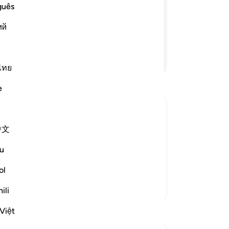
দিয়
guês
করো না, ব্যাপারটি মুশরিকদের জন্য কঠিন হয়ে
কর,
লাহ যাকে ইচ্ছে করেন তাঁর পথে বেছে নেন, আর
ий
হয়ে
 হয়।
ইচ্
করে
আরও পড়ুন
পর 
ไทย
কার
e
পর্
(পূ
(তা
দিয়েছিলেন নূহকে এবং যা আমি প্রত্যাদেশ করেছি
中文
অস্
কে[১] এই বলে যে, তোমরা ধর্মকে প্রতিষ্ঠিত
নবী
u
ার প্রতি আহবান করছ, তা তাদের নিকট দুর্বহ
দেয়
অনু
ol
আমি
আরও তাফসির
ili
আমা
তো
Việt
আর