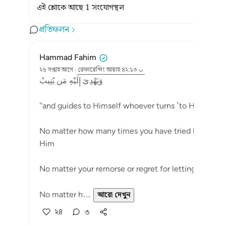
এই শ্লোকে আছে 1 সংযোগস্থল
প্রতিফলন
Hammad Fahim
২৬ সপ্তাহ আগে
·
রেফারেন্সিং
আয়াহ ৪২:১৩
وَيَهْدِىٓ إِلَيْهِ مَن يُنِيبُ
"and guides to Himself whoever turns ˹to Him˺ (42:
No matter how many times you have tried but failed
Him
No matter your remorse or regret for letting go, wh
No matter h...
আরো দেখুন
২৪
৩