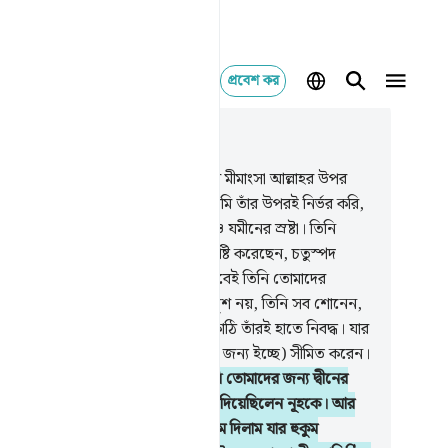
প্রবেশ কর
াসঙ্গিকভাবে পড়ুন
যায় ৪২, পৃষ্ঠা ৪৩৬, জুজ ২৫
.
তোমরা যে সব বিষয়ে মতভেদ কর তার মীমাংসা আল্লাহর উপর
র্দ. সেই আল্লাহই আমার প্রতিপালক, আমি তাঁর উপরই নির্ভর করি,
তাঁরই অভিমুখী হই।
11
.
আকাশসমূহ ও যমীনের স্রষ্টা। তিনি
াদের জন্য তোমাদের মধ্য হতে যুগল সৃষ্টি করেছেন, চতুস্পদ
তুদের মধ্যেও সৃষ্টি করেছেন জোড়া, এভাবেই তিনি তোমাদের
ধারা বিস্তৃত করেন, কোন কিছুই তাঁর সদৃশ নয়, তিনি সব শোনেন,
 দেখেন।
12
.
আসমান ও যমীনের চাবিকাঠি তাঁরই হাতে নিবদ্ধ। যার
য ইচ্ছে তিনি রিযক প্রশস্ত করেন ও (যার জন্য ইচ্ছে) সীমিত করেন।
বিষয়েই তিনি সবচেয়ে জ্ঞানী।
13
.
তিনি তোমাদের জন্য দ্বীনের
 বিধি-ব্যবস্থাই দিয়েছেন যার হুকুম তিনি দিয়েছিলেন নূহকে। আর
 (বিধি ব্যবস্থাই) তোমাকে ওয়াহীর মাধ্যমে দিলাম যার হুকুম