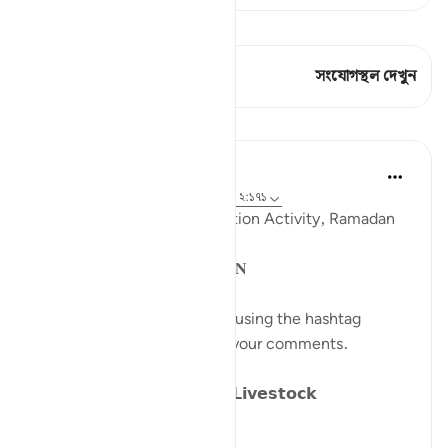
কিরাত দেখুন
এই শ্লোকে আছে 1 সংযোগস্থল
সংযোগস্থল দেখুন
পাঠ
Sohaib Saeed
৪ বছর পূর্বে
·
রেফারেন্সিং
আয়াহ ২৫:৪১-৪৪, ২:১৭১
QuranReflect Group Reflection Activity, Ramadan
1443/2022
𝐏𝐀𝐑𝐀𝐁𝐋𝐄𝐒 𝐈𝐍 𝐓𝐇𝐄 𝐐𝐔𝐑𝐀𝐍
Catch up on previous posts using the hashtag
#Parables
and please share your comments.
𝗗𝗮𝘆 𝟴: 𝗪𝗮𝗻𝗱𝗲𝗿𝗶𝗻𝗴 𝗹𝗶𝗸𝗲 𝗟𝗶𝘃𝗲𝘀𝘁𝗼𝗰𝗸
We have alread...
আরো দেখুন