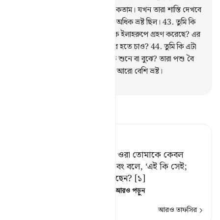
যদি আমরা তাদের প্রতি দৃঢ়চিত্ত না থাকতাম। যখন তারা শাস্তি দেখবে
তখন জানবে যে পথের ক্ষেত্রে কারা অধিক ভ্রষ্ট ছিল।
43
.
তুমি কি
তাকে দেখ না যে তার খেয়াল খুশিকে ইলাহরুপে গ্রহণ করেছে? এর
পরেও কি তুমি তার কাজের জিম্মাদার হতে চাও?
44
.
তুমি কি এটা
মনে কর যে, তাদের অধিকাংশ লোক শুনে বা বুঝে? তারা পশু বৈ
তো নয়, বরং তারা সঠিক পথ থেকে আরো বেশি ভ্রষ্ট।
-
Taisirul Quran
তাফসীর পড়ুন
Tafsir Ahsanul Bayaan
ওরা যখন তোমাকে দেখে, তখন ওরা তোমাকে কেবল
উপহাসের পাত্ররূপে গণ্য করে এবং বলে, ‘এই কি সেই;
যাকে আল্লাহ রসূল করে পাঠিয়েছেন? [১]
[১] অন্যত্র এভাবে বলা হয়েছ
…
আরও পড়ুন
আরও তাফসির