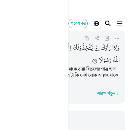
প্রবেশ কর
واذا راوك ان يتخذونك الا
Al-Furqan
25:41
২৫:৪১
وَاِذَا
رَاَوْكَ
اِنْ
یَّتَّخِذُوْنَكَ
اِلَّا
هُزُوًا ؕ
اَهٰذَا
الَّذِیْ
بَعَثَ
اللّٰهُ
رَسُوْلًا
তারা যখন তোমাকে দেখে, তারা তোমাকে ঠাট্টা-বিদ্রূপের পাত্র ছাড়া
অন্য কিছু গণ্য করে না, আর বলে : এটা কি সেই লোক আল্লাহ যাকে
রসূল করে পাঠিয়েছেন?
আরও পড়ুন
শব্দে শব্দে
প্রাসঙ্গিকভাবে পড়ুন
অধ্যায় ২৫, পৃষ্ঠা ৩২৭, জুজ ১৯