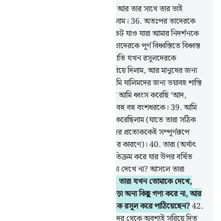
35
.
আমি মূসাকে কিতাব দিয়েছিলাম আর তার সাথে তার ভাই
হারূনকে আমি সাহায্যকারী বানিয়েছিলাম।
36
.
অতঃপর তাদেরকে
বলেছিলাম, ‘তোমরা সেই জাতির নিকট যাও যারা আমার নিদর্শনকে
প্রত্যাখ্যান করেছে।’ অতঃপর আমি তাদেরকে পূর্ণ বিধ্বস্তিতে বিধ্বস্ত
করে দিয়েছিলাম।
37
.
আর নূহের জাতি যখন রসূলদেরকে
মিথ্যারোপ করল, আমি তাদেরকে ডুবিয়ে দিলাম, আর মানুষের জন্য
তাদেরকে নিদর্শন বানিয়ে দিলাম। আমি যালিমদের জন্য ভয়াবহ শাস্তি
প্রস্তুত করে রেখেছি।
38
.
সে রকমই আমি ধ্বংস করেছি ‘আদ,
সামূদ, কূপবাসী আর তাদের মধ্যবর্তী বহু বহু বংশধরকে।
39
.
আমি
তাদের প্রত্যেকের জন্য দৃষ্টান্ত বর্ণনা করেছিলাম (যাতে তারা সঠিক
পথের সন্ধান পেতে পারে) আর তাদের প্রত্যেককেই সম্পূর্ণরূপে
ধ্বংস করে দিয়েছিলাম (তাদের পাপের কারণে)।
40
.
তারা (অর্থাৎ
কাফিররা) তো সে জনপদ দিয়েই অতিক্রম করে যার উপর বর্ষিত
হয়েছিল অকল্যাণের বৃষ্টি, তারা কি তা দেখে না? আসলে তারা
পুনরুত্থানের কথা চিন্তা করে না।
41
.
তারা যখন তোমাকে দেখে,
তারা তোমাকে ঠাট্টা-বিদ্রূপের পাত্র ছাড়া অন্য কিছু গণ্য করে না, আর
বলে : এটা কি সেই লোক আল্লাহ যাকে রসূল করে পাঠিয়েছেন?
42
.
সে তো আমাদেরকে আমাদের ইলাহদের থেকে অবশ্যই সরিয়ে দিত