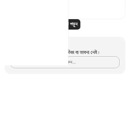
১৫
১৫
আরও পাঠ পড়ুন
নোট এবং প্রতিফলন
এই পদটি সম্পর্কে আপনার কোনো টীকা বা ভাবনা নেই।
আপনার ভাবনাগুলো লিপিবদ্ধ করুন…
Notes
placeholders