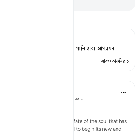
-
Taisirul Quran
তাফসীর পড়ুন
Tafsir Ahsanul Bayaan
তাহলে (তার জন্য রয়েছে) ফুটন্ত পানি দ্বারা আপ্যায়ন।
আরও তাফসির
পাঠ
In the Shade of the Quran
৩১ সপ্তাহ আগে
·
রেফারেন্সিং
আয়াহ ৫৬:৮৮-৯৪
The Final Destination
The surah now explains the fate of the soul that has
turned its back on this world to begin its new and
permanent life: