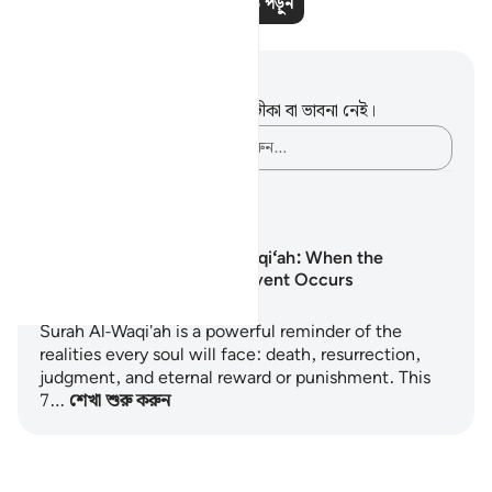
আরও পাঠ পড়ুন
নোট এবং প্রতিফলন
এই পদটি সম্পর্কে আপনার কোনো টীকা বা ভাবনা নেই।
আপনার ভাবনাগুলো লিপিবদ্ধ করুন…
শেখার পরিকল্পনা
Surah Al-Waqi‘ah: When the
Inevitable Event Occurs
Surah Al-Waqi'ah is a powerful reminder of the
realities every soul will face: death, resurrection,
judgment, and eternal reward or punishment. This
7…
শেখা শুরু করুন