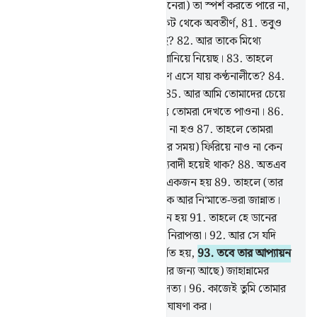
পূত-পবিত্র (ফেরেশতা) ছাড়া (শয়ত্বানেরা) তা স্পর্শ করতে পারে না,
80
.
জগৎ সমূহের প্রতিপালকের নিকট থেকে অবতীর্ণ,
81
.
তবুও
কি তোমরা এ বাণীকে তুচ্ছ মনে করছ?
82
.
আর তাকে মিথ্যে
বলাকেই তোমরা তোমাদের জীবিকা বানিয়ে নিয়েছ।
83
.
তাহলে
কেন (তোমরা বাধা দাও না) যখন প্রাণ এসে যায় কণ্ঠনালীতে?
84
.
আর তোমরা তাকিয়ে তাকিয়ে দেখ,
85
.
আর আমি তোমাদের চেয়ে
তার (অর্থাৎ প্রাণের) নিকটবর্তী, কিন্তু তোমরা দেখতে পাওনা।
86
.
তোমরা যদি (আমার) কর্তৃত্বের অধীন না হও
87
.
তাহলে তোমরা
তাকে (অর্থাৎ তোমাদের প্রাণকে মৃত্যুর সময়) ফিরিয়ে নাও না কেন
যদি তোমরা (তোমাদের দাবীতে) সত্যবাদী হয়েই থাক?
88
.
অতএব
সে যদি (আল্লাহর) নৈকট্য প্রাপ্তদের একজন হয়
89
.
তাহলে (তার
জন্য আছে) আরাম-শান্তি, উত্তম রিযক আর নি‘মাতে-ভরা জান্নাত।
90
.
আর যদি সে ডান দিকের একজন হয়
91
.
তাহলে হে ডানের
বাসিন্দা! তোমার জন্য আছে শান্তি ও নিরাপত্তা।
92
.
আর সে যদি
সত্য অস্বীকারকারী গুমরাহদের অন্তর্গত হয়,
93
.
তবে তার আপ্যায়ন
হবে ফুটন্ত পানি দিয়ে।
94
.
আর (তার জন্য আছে) জাহান্নামের
আগুনের দহন,
95
.
এটা সুনিশ্চিত সত্য।
96
.
কাজেই তুমি তোমার
মহান প্রতিপালকের গৌরব ও মহিমা ঘোষণা কর।