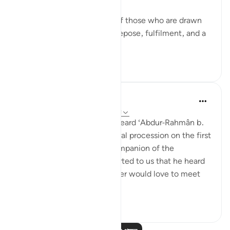
If that dying person is one of those who are drawn
close to God, he will have repose, fulfilment, and a
garden of bl...
আরো দেখুন
১
০
Prophetic Commentary
৭ বছর পূর্বে
·
রেফারেন্সিং
আয়াহ ৫৬:৮৮-৯৫
‘Atâ’ b. as-Sâ’ib narrates: I heard ‘Abdur-Rahmân b.
Abu Layla say during a funeral procession on the first
day that I met him: 'This companion of the
Messenger of Allah ﷺ reported to us that he heard
the Prophet ﷺ say: ‘Whoever would love to meet
Allah (Might...
আরো দেখুন
৫
১