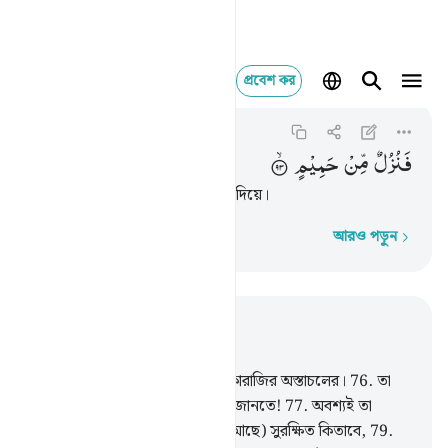
প্রবেশ কর
Al-Waqi'ah
فنزل من حميم ٩٣
56:93
৫৬:৯৩
فَنُزُلٌ
مِّنْ
حَمِیْمٍ
তবে তার আপ্যায়ন হবে ফুটন্ত পানি দিয়ে।
আরও পড়ুন
শব্দে শব্দে
প্রাসঙ্গিকভাবে পড়ুন
অধ্যায় ৫৬, পৃষ্ঠা ৪৮৩, জুজ ২৭
75
.
উপরন্তু আমি শপথ করছি তারকারাজির অস্তাচলের।
76
.
তা
অবশ্যই অতি বড় শপথ যদি তোমরা জানতে!
77
.
অবশ্যই তা
সম্মানিত কুরআন,
78
.
(যা লিখিত আছে) সুরক্ষিত কিতাবে,
79
.