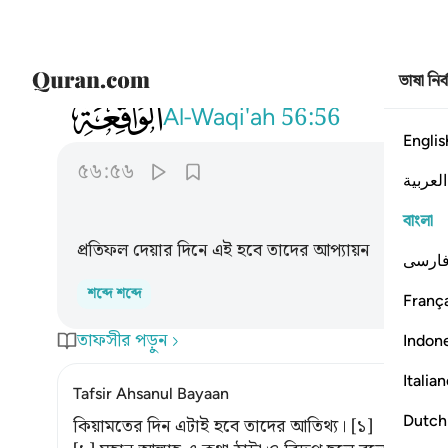
ভাষা নির
056
هاذا نزلهم يوم الدين ٥٦
Al-Waqi'ah
56:56
Englis
৫৬:৫৬
العربية
বাংলা
প্রতিফল দেয়ার দিনে এই হবে তাদের আপ্যায়ন
ارسی
শব্দে শব্দে
França
তাফসীর পড়ুন
Indon
Italia
Tafsir Ahsanul Bayaan
Dutch
কিয়ামতের দিন এটাই হবে তাদের আতিথ্য। [১]