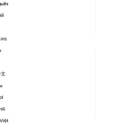
অন্যথা আতিথ্য তো তাকেই বলা হয়, যা অতিথির
পান
guês
فَبَشِّرْهُمْ بِعَذَابٍ أَلِ}
মত
ий
 ইমরান ৩:২১)
-
Ta
আরও পড়ুন
আরও তাফসির
নো
ไทย
এই 
e
 the question posed by the people on the
中文
rated sense of incredulity:
u
ns will indeed be gathered together...
ol
ili
Việt
ুন