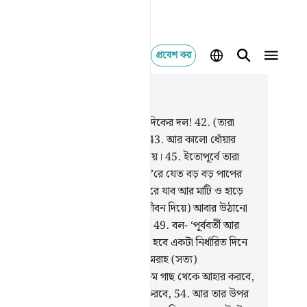
প্রবেশ কর
াসঙ্গিকভাবে পড়ুন
যায় ৫৬, পৃষ্ঠা ৪৮২, জুজ ২৭
.
আর বাম দিকের দল, কত হতভাগ্য বামদিকের দল!
42
.
(তারা
বে) অত্যধিক গরম হাওয়া, ফুটন্ত পানি
43
.
আর কালো ধোঁয়ার
ায়,
44
.
যা শীতলও নয়, তৃপ্তিদায়কও নয়।
45
.
ইতোপূর্বে তারা
 বিলাসে মত্ত ছিল,
46
.
আর অবিরাম ক’রে যেত বড় বড় পাপের
জ,
47
.
আর তারা বলত- ‘আমরা যখন মরে যাব আর মাটি ও হাড়ে
িণত হব, তখন কি আমাদেরকে (নতুন জীবন দিয়ে) আবার উঠানো
ে?
48
.
আর আমাদের বাপদাদাদেরকেও?
49
.
বল- ‘পূর্ববর্তী আর
র্তী
50
.
অবশ্যই সকলকে একত্রিত করা হবে একটা নির্ধারিত দিনে
(আল্লাহর) জানা আছে।
51
.
তখন হে গুমরাহ (সত্য)
্যাখ্যানকারীরা!
52
.
তোমরা অবশ্যই জাক্কুম গাছ থেকে আহার করবে,
.
তা দিয়ে তোমরা তোমাদের পেট ভর্তি করবে,
54
.
আর তার উপর