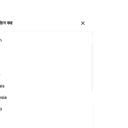
্বাচন কর
প্রবেশ কর
প্র
h
অধ্
41
هٰذَا
نُزُلُهُمْ
یَوْمَ
الدِّیْنِ
থাক
ছায়
ভোগ
ف
কা
আরও পড়ুন
is
পর
হব
esia
পরব
যা 
no
প্রত
53