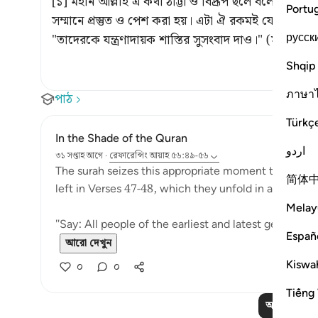
[১] মহান আল্লাহ এ কথা ঠাট্টা ও বিদ্রূপ ছলে বলেছেন। 
Portu
সম্মানে প্রস্তুত ও পেশ করা হয়। এটা ঐ রকমই যেমন কোন কোন স্থানে বলেছেন {يْمٍ
русск
"তাদেরকে যন্ত্রণাদায়ক শাস্তির সুসংবাদ দাও।"
(সূরা আলে
Shqip
ภาษา
পাঠ
Türkç
In the Shade of the Quran
اردو
৩১ সপ্তাহ আগে
·
রেফারেন্সিং
আয়াহ ৫৬:৪৯-৫৬
The surah seizes this appropriate moment to answer
简体
left in Verses 47-48, which they unfold in an exagge
Melay
"Say: All people of the earliest and latest generatio
Españ
আরো দেখুন
Kiswah
০
০
Tiếng 
আরও পাঠ পড়