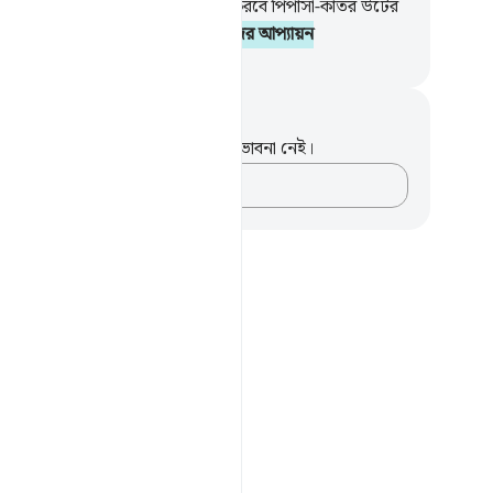
 করবে ফুটন্ত পানি,
55
.
আর তা পান করবে পিপাসা-কাতর উটের
56
.
প্রতিফল দেয়ার দিনে এই হবে তাদের আপ্যায়ন
isirul Quran
ট এবং প্রতিফলন
পদটি সম্পর্কে আপনার কোনো টীকা বা ভাবনা নেই।
আপনার ভাবনাগুলো লিপিবদ্ধ করুন…