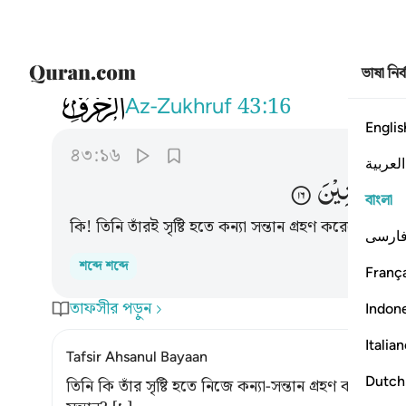
ভাষা নির
043
ام اتخذ مما يخلق بنات واصفاكم بالبنين ٦
Az-Zukhruf
43:16
Englis
৪৩:১৬
العربية
مْ
بِالْبَنِیْنَ
বাংলা
কি! তিনি তাঁরই সৃষ্টি হতে কন্যা সন্তান গ্রহণ করেছেন আ
ارسی
শব্দে শব্দে
França
তাফসীর পড়ুন
Indon
Italia
Tafsir Ahsanul Bayaan
Dutch
তিনি কি তাঁর সৃষ্টি হতে নিজে কন্যা-সন্তান গ্রহণ করেছে