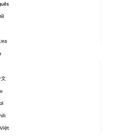
বল
guês
, তারা আল্লাহর জন্য এমন সন্তান-সন্ততি সাব্যস্ত
কি
 সন্তান-সন্ততি হত, তাহলে কি এ রকম হত যে,
ий
বলে
আর 
তোম
আরও তাফসির
পাঠ
ไทย
আমা
e
তাদ
তোম
তোম
中文
তাদ
who benefit by, and follow, divine
হয়ে
nt this Qur'an from on high. Thus, people
u
প্র
ceive God's guidance:
-
Ta
ol
ili
নো
এই 
Việt