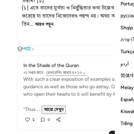
সন্তান? [১]
Portu
[১] এতে তাদের মূর্খতা ও নির্বুদ্ধিতার কথা উল্লেখ হয়েছে যে
করেছে যা তাদের নিজেদেরও পছন্দ নয়। অথচ আল্লাহর যদি
русск
তিন
…
আরও পড়ুন
Shqip
ภาษา
পাঠ
Türkç
اردو
In the Shade of the Quran
৩১ সপ্তাহ আগে
·
রেফারেন্সিং
আয়াহ ৪৩:১৬
简体
With such a clear exposition of examples of people 
guidance as well as those who go astray, God has se
Melay
who open their hearts to it will benefit by it and re
Españ
"Thus...
আরো দেখুন
Kiswah
১
০
Tiếng 