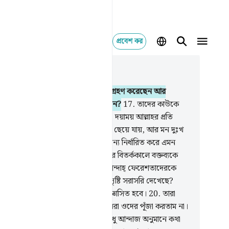
প্রবেশ কর
াসঙ্গিকভাবে পড়ুন
যায় ৪৩, পৃষ্ঠা ৪৪১, জুজ ২৫
.
কি! তিনি তাঁরই সৃষ্টি হতে কন্যা সন্তান গ্রহণ করেছেন আর
াদের জন্য মনোনীত করেছেন পুত্র সন্তান?
17
.
তাদের কাউকে
 সংবাদ দেয়া হয় সেই সন্তানের যা তারা দয়াময় আল্লাহর প্রতি
প করে, তখন তার মুখ মন্ডলে কালিমা ছেয়ে যায়, আর মন দুঃখ
নায় ভরে যায়।
18
.
তারা কি আল্লাহর জন্য নির্ধারিত করে এমন
তান যে অলংকারে লালিত পালিত হয়, আর বিতর্ককালে বক্তব্যকে
ষ্ট করতে অসমর্থ?
19
.
তারা দয়াময়ের বান্দাহ্ ফেরেশতাদেরকে
ী গণ্য করে। তারা কি ফেরেশতাদেরকে সৃষ্টি সরাসরি দেখেছে?
ের সাক্ষ্য লিখে রাখা হবে এবং তারা জিজ্ঞাসিত হবে।
20
.
তারা
 বলে- দয়াময় আল্লাহ ইচ্ছে করলে আমরা ওদের পূঁজা করতাম না।
িষয়ে তাদের কোন জ্ঞানই নেই। তারা শুধু আন্দাজ অনুমানে কথা