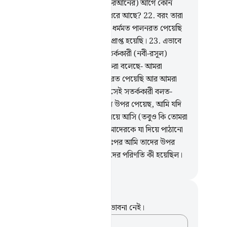
ে।
21
.
আমি কি তাদেরকে এর (অর্থাৎ কুরআনের) আগে কোন
তাব দিয়েছি অতঃপর তারা তা অাঁকড়ে ধরে আছে?
22
.
বরং তারা
- আমরা আমাদের পূর্ব পুরুষদেরকে এক ধর্মমত পালনরত পেয়েছি
আমরা তাদের পদাঙ্ক অনুসরণ করে পথপ্রাপ্ত হয়েছি।
23
.
এভাবে
ার পূর্বে যখনই আমি কোন জনপদে সতর্ককারী (নবী-রসূল)
িয়েছি, তখনই তাদের সম্পদশালী লোকেরা বলেছে- আমরা
দের পূর্বপুরুষদেরকে এক ধর্মমত পালনরত পেয়েছি আর আমরা
েরই পদাঙ্ক অনুসরণ করছি।
24
.
তখন সেই সতর্ককারী বলত-
রা তোমাদের পিতৃপুরুষকে যে ধর্মমতের উপর পেয়েছ, আমি যদি
াদের কাছে তার চেয়ে উৎকৃষ্ট ধর্মমত নিয়ে আসি (তবুও কি তোমরা
েরই অনুসরণ করবে)? তারা বলতঃ তোমাদেরকে যা দিয়ে পাঠানো
ছে আমরা তা প্রত্যাখ্যান করি।
25
.
অতঃপর আমি তাদের উপর
তিশোধ গ্রহণ করলাম, এখন দেখ, মিথ্যুকদের পরিণতি কী হয়েছিল।
isirul Quran
ট এবং প্রতিফলন
পদটি সম্পর্কে আপনার কোনো টীকা বা ভাবনা নেই।
আপনার ভাবনাগুলো লিপিবদ্ধ করুন…