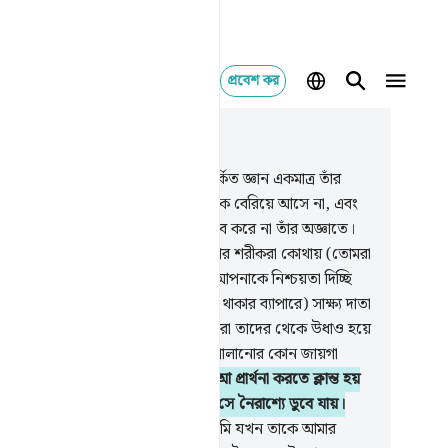
প্রবেশ কর
াসঙ্গিকভাবে পড়ুন
যায় ৪১, পৃষ্ঠা ৪৩৪, জুজ ২৫
.
ক্বিয়ামত কখন সংঘটিত হবে সে সম্পর্কিত জ্ঞান একমাত্র তাঁর
ছেই আছে। কোন ফলই তার আবরণ থেকে বেরিয়ে আসে না, এবং
 নারী গর্ভধারণ করে না আর সন্তান প্রসব করে না তাঁর অজ্ঞাতে।
দিন তিনি তাদেরকে ডেকে বলবেন- আমার শরীকরা কোথায় (তোমরা
ুলো বানিয়ে নিয়েছিলে)? তারা বলবে- আপনাকে নিশ্চয়তা দিচ্ছি
 (আজ) আমাদের কেউ (আপনার শরীক থাকার ব্যাপারে) সাক্ষ্য দাতা
 না।
48
.
পূর্বে তারা যাদেরকে ডাকত তারা তাদের থেকে উধাও হয়ে
ে, আর তারা বুঝতে পারবে যে, তাদের পালানোর কোন জায়গা
ই।
49
.
মানুষ নিজের কল্যাণ কামনায় দু‘আ প্রার্থনা করতে ক্লান্ত হয়
 আর মন্দ যখন তাকে স্পর্শ করে, তখন সে নৈরাশ্যে ডুবে যায়।
.
দুঃখ-বিপদ মানুষকে স্পর্শ করার পর আমি যখন তাকে আমার