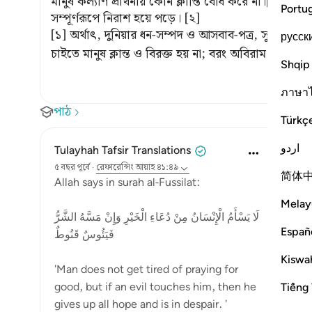
মানুষ কল্যাণ প্রার্থনায় কোন ক্লান্তি বোধ করে না।[১] কিন্
Portu
সম্পূর্ণরূপে নিরাশ হয়ে পড়ে। [২]
[১] অর্থাৎ, দুনিয়ার ধন-সম্পদ ও আসবাব-পত্র, সুস্থতা ও শক্
русск
চাইতে মানুষ ক্লান্ত ও বিরক্ত হয় না; বরং অবিরাম চাইতে
Shqip
ภาษา
পাঠ
Türkç
اردو
Tulayhah Tafsir Translations
৫ বছর পূর্বে
·
রেফারেন্সিং
আয়াহ ৪১:৪৯
简体
Allah says in surah al-Fussilat:
Melay
لَا يَسْأَمُ الْإِنْسَانُ مِنْ دُعَاءِ الْخَيْرِ وَإِنْ مَسَّهُ الشَّرُّ
Españ
فَيَئُوسٌ قَنُوطٌ
Kiswah
'Man does not get tired of praying for
good, but if an evil touches him, then he
Tiếng 
gives up all hope and is in despair. '