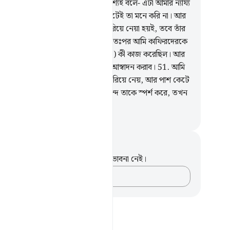
গ্রহ আস্বাদন করাই তখন সে অবশ্য অবশ্যই বলে- এটা আমার ন্যায্য
না। ক্বিয়ামত যে সংঘটিত হবে আমি মোটেই তা মনে করি না। আর
 আমাকে আমার প্রতিপালকের নিকট ফিরিয়ে নেয়া হয়ই, তবে তাঁর
ছে আমার জন্য অবশ্যই কল্যাণ আছে। অতঃপর আমি কাফিরদেরকে
্য অবশ্যই জানিয়ে দেব তারা (দুনিয়াতে) কী কাজ করেছিল। আর
্য অবশ্যই তাদেরকে আমি কঠিন শাস্তি আস্বাদন করাব।
51
.
আমি
 মানুষকে নি‘মাত দেই তখন সে মুখ ফিরিয়ে নেয়, আর পাশ কেটে
ার থেকে দূরে) সরে যায়। আর যখন মন্দ তাকে স্পর্শ করে, তখন
লম্বা-চওড়া দু‘আ করতে থাকে।
isirul Quran
ট এবং প্রতিফলন
পদটি সম্পর্কে আপনার কোনো টীকা বা ভাবনা নেই।
আপনার ভাবনাগুলো লিপিবদ্ধ করুন…