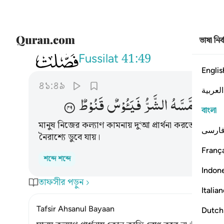
ভাষা নির
041
لا يسام الانسان من دعاء الخير وان م
Fussilat
41:49
Englis
৪১:৪৯
العربية
ِ
وَاِنْ
مَّسَّهُ
الشَّرُّ
فَیَـُٔوْسٌ
قَنُوْطٌ
বাংলা
মানুষ নিজের কল্যাণ কামনায় দু‘আ প্রার্থনা করতে ক্লান্ত
ارسی
নৈরাশ্যে ডুবে যায়।
França
শব্দে শব্দে
Indon
তাফসীর পড়ুন
Italia
Tafsir Ahsanul Bayaan
Dutch