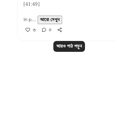
[41:49]
In p...
আরো দেখুন
৩
০
আরও পাঠ পড়ুন
Notes
placeholders
close