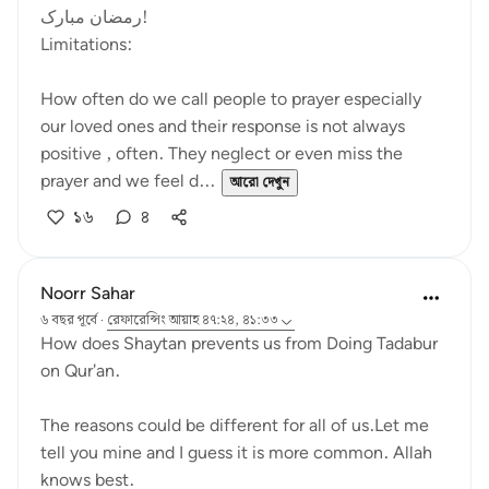
رمضان مبارک!
Limitations:
How often do we call people to prayer especially
our loved ones and their response is not always
positive , often. They neglect or even miss the
prayer and we feel d...
আরো দেখুন
১৬
৪
Noorr Sahar
৬ বছর পূর্বে
·
রেফারেন্সিং
আয়াহ ৪৭:২৪, ৪১:৩৩
How does Shaytan prevents us from Doing Tadabur
on Qur'an.
The reasons could be different for all of us.Let me
tell you mine and I guess it is more common. Allah
knows best.