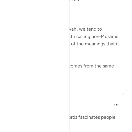
Day Ten: Dawah
When we hear the word dawah, we tend to
automatically associate it with calling non-Muslims
to Islam. But this is only one of the meanings that it
can bear.
Linguistically, دعوة da’wah comes from the same
ro...
আরো দেখুন
০
০
Azem Qasim Masharqa
৬ বছর পূর্বে
·
রেফারেন্সিং
আয়াহ ৪১:৩৩
The power and beauty of words fascinates people
and captures their hearts.