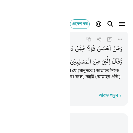
প্রবেশ কর
ومن احسن قولا ممن دع
Fussilat
41:33
৪১:৩৩
وَمَنْ
اَحْسَنُ
قَوْلًا
مِّمَّنْ
دَعَاۤ
اِلَی
اللّٰهِ
وَعَمِلَ
صَالِحًا
وَّقَالَ
اِنَّنِیْ
مِنَ
الْمُسْلِمِیْنَ
কথায় ঐ ব্যক্তি থেকে কে বেশি উত্তম যে (মানুষকে) আল্লাহর দিকে
আহবান করে, আর সৎ কাজ করে এবং বলে, ‘আমি (আল্লাহর প্রতি)
অনুগতদের অন্তর্ভুক্ত’।
আরও পড়ুন
শব্দে শব্দে
প্রাসঙ্গিকভাবে পড়ুন
অধ্যায় ৪১, পৃষ্ঠা ৪৩২, জুজ ২৪