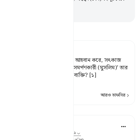
তাদেরকে ডাকা হচ্ছে।
-
Taisirul Quran
তাফসীর পড়ুন
Tafsir Ahsanul Bayaan
যে ব্যক্তি আল্লাহর প্রতি মানুষকে আহবান করে, সৎকাজ
করে এবং বলে, ‘আমি তো আত্মসমর্পণকারী (মুসলিম)’ তার
অপেক্ষা কথায় উত্তম আর কোন্ ব্যক্তি? [১]
[১] অর্থাৎ,
…
আরও পড়ুন
আরও তাফসির
পাঠ
Ola Shoubaki
৩ বছর পূর্বে
·
রেফারেন্সিং
আয়াহ ৪১:৩৩, ৫:৯
Linguistic Gems from the Qur'an