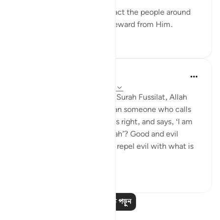
Speak with kindness to attract the people around
you to Allah, and seek the reward from Him.
৫
০
Abdul Nasir Jangda
৪ বছর পূর্বে
·
রেফারেন্সিং
আয়াহ ৪১:৩৩-৩৪
In the twenty-fourth juz’, in Surah Fussilat, Allah
says: 'Who speaks better than someone who calls
people to Allah, does what is right, and says, ‘I am
one of those devoted to Allah’? Good and evil
cannot be equal. [Prophet], repel evil with what is
better an...
আরো দেখুন
২১
২
আরও পাঠ পড়ুন