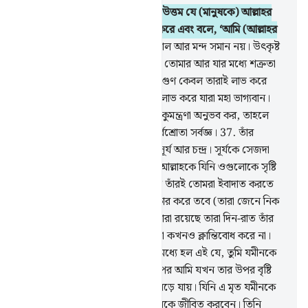
33
.
কথায় ঐ ব্যক্তি থেকে কে বেশি উত্তম যে (মানুষকে) আল্লাহর
দিকে আহবান করে, আর সৎ কাজ করে এবং বলে, ‘আমি (আল্লাহর
প্রতি) অনুগতদের অন্তর্ভুক্ত’।
34
.
ভাল আর মন্দ সমান নয়। উৎকৃষ্ট
দিয়ে মন্দকে দূর কর। তখন দেখবে, তোমার আর যার মধ্যে শত্রুতা
আছে সে যেন অন্তরঙ্গ বন্ধু।
35
.
এ গুণ কেবল তারাই লাভ করে
যারা ধৈর্যশীল, এ গুণ কেবল তারাই লাভ করে যারা মহা ভাগ্যবান।
36
.
শয়ত্বানের পক্ষ থেকে যদি তুমি কুমন্ত্রণা অনুভব কর, তাহলে
আল্লাহর আশ্রয় প্রার্থনা কর। তিনি সর্বশ্রোতা সর্বজ্ঞ।
37
.
তাঁর
নিদর্শনগুলোর মধ্যে হল রাত, দিন, সূর্য আর চন্দ্র। সূর্যকে সেজদা
করো না, চন্দ্রকেও না। সেজদা কর আল্লাহকে যিনি ওগুলোকে সৃষ্টি
করেছেন যদি সত্যিকারভাবে একমাত্র তাঁরই তোমরা ইবাদাত করতে
চাও।
38
.
অতঃপর তারা যদি অহংকার করে তবে (তারা জেনে নিক
যে), তোমার প্রতিপালকের নিকটে যারা রয়েছে তারা দিন-রাত তাঁর
মাহাত্ম্য বর্ণনায় লিপ্ত আছে, আর তারা কখনও ক্লান্তিবোধ করে না।
[সাজদাহ]
39
.
তাঁর নিদর্শনগুলোর মধ্যে হল এই যে, তুমি যমীনকে
দেখ শুষ্ক অনুর্বর পড়ে আছে। অতঃপর আমি যখন তার উপর বৃষ্টি
বর্ষণ করি তখন তা সতেজ হয় ও বেড়ে যায়। যিনি এ মৃত যমীনকে
জীবিত করেন, তিনি অবশ্যই মৃতদেরকে জীবিত করবেন। তিনি