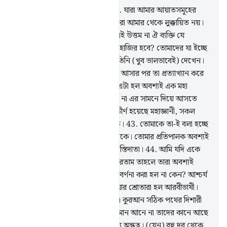
সকল বিষয়ের উপর ক্ষমতাবান।
40
.
যারা আমার আয়াতসমূহের
অর্থকে ভিন্নপথে পরিচালিত করে, তারা আমার থেকে লুক্কায়িত নয়।
যাকে জাহান্নামে নিক্ষেপ করা হবে সেই উত্তম না ঐ ব্যক্তি যে
ক্বিয়ামতের দিন সম্পূর্ণ নিরাপদ হয়ে হাজির হবে? তোমাদের যা ইচ্ছে
হয় করতে থাক। তোমরা যা কর তা তিনি (খুব ভালভাবেই) দেখেন।
41
.
যারা তাদের কাছে উপদেশ বাণী আসার পর তা প্রত্যাখ্যান করে
(তারা আমার থেকে লুক্কায়িত নয়)। এটা হল অবশ্যই এক মহা
শক্তিশালী গ্রন্থ।
42
.
মিথ্যা এর কাছে না এর সামনে দিয়ে আসতে
পারে, না এর পিছন দিয়ে। এটা অবতীর্ণ হয়েছে মহাজ্ঞানী, সকল
প্রশংসার যোগ্য (আল্লাহ)’র পক্ষ হতে।
43
.
তোমাকে তা-ই বলা হচ্ছে
যা বলা হত তোমার পূর্ববর্তী রসূলদেরকে। তোমার প্রতিপালক অবশ্যই
ক্ষমার অধিকারী, আর যন্ত্রণাদায়ক শাস্তিদাতা।
44
.
আমি যদি একে
অনারব ভাষায় (অবতীর্ণ) কুরআন করতাম তাহলে তারা অবশ্যই
বলত- এর আয়াতগুলো সুস্পষ্টভাবে বর্ণনা করা হল না কেন? আশ্চর্য
ব্যাপার! কিতাব হল অনারব দেশীয় আর শ্রোতারা হল আরবীভাষী।
বল- যারা ঈমান আনে তাদের জন্য এ কুরআন সঠিক পথের দিশারী
ও আরোগ্য (লাভের উপায়)। যারা ঈমান আনে না তাদের কানে আছে
বধিরতা, আর এ কুরআন তাদের জন্য অন্ধত্ব। (যেন) বহু দূর থেকে