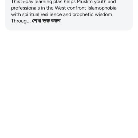
This 5-day learning plan helps Muslim youth and
professionals in the West confront Islamophobia
with spiritual resilience and prophetic wisdom.
Throug…
শেখা শুরু করুন
Notes
placeholders
close