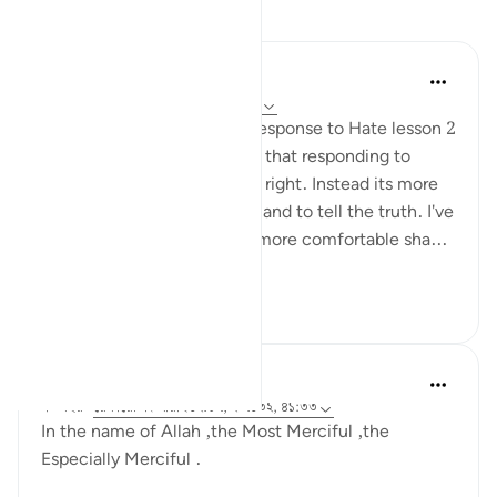
প্রতিফলন
Fatima Shahbaz
৩৩ সপ্তাহ আগে
·
রেফারেন্সিং
আয়াহ ৪১:৩৩
After reading Faith Based Response to Hate lesson 2
on the Quran.com I realized that responding to
hatred isn't to prove you are right. Instead its more
of a defending your religion and to tell the truth. I've
noticed as I got older I feel more comfortable sha...
আরো দেখুন
১১
২
Khadejah Mehmood
গত বছর
·
রেফারেন্সিং
আয়াহ ১২:৮৭, ২০:১৩২, ৪১:৩৩
In the name of Allah ,the Most Merciful ,the
Especially Merciful .