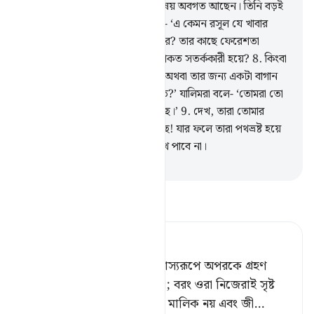
আসমান-যমীনের যাবতীয় গোপন বিষয় অবগত আছেন। তিনি বড়ই
ক্ষমাশীল, অতি দয়ালু।
7
.
তারা বলে- ‘এ কেমন রসূল যে খাবার
খায়, আর হাট-বাজারে চলাফেরা করে? তার কাছে ফেরেশতা
অবতীর্ণ হয় না কেন যে তার সঙ্গে থাকত সতর্ককারী হয়ে?
8
.
কিংবা
তাকে ধন-ভান্ডার দেয়া হয় না কেন, অথবা তার জন্য একটা বাগান
হয় না কেন যাত্থেকে সে আহার করত?’ যালিমরা বলে- ‘তোমরা তো
এক যাদুগ্রস্ত লোকেরই অনুসরণ করছ।’
9
.
দেখ, তারা তোমার
ব্যাপারে কেমন সব উপমা পেশ করছে! যার ফলে তারা পথভ্রষ্ট হয়ে
গেছে, অতএব তারা কোন ক্রমেই পথ পাবে না।
-
Taisirul Quran
তাফসীর পড়ুন
Tafsir Ahsanul Bayaan
তবুও কি তারা তাঁর পরিবর্তে উপাস্যরূপে অপরকে গ্রহণ
করেছে, যারা কিছুই সৃষ্টি করে না; বরং ওরা নিজেরাই সৃষ্ট
এবং ওরা নিজেদের ইষ্টানিষ্টেরও মালিক নয় এবং জী
…