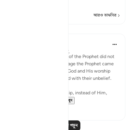
আরও পড়ুন
আরও তাফসির
পাঠ
In the Shade of the Quran
৩১ সপ্তাহ আগে
·
রেফারেন্সিং
আয়াহ ২৫:৩
The unbelievers at the time of the Prophet did not
understand any of the message the Prophet came
with, about the oneness of God and His worship
alone. Hence, they persisted with their unbelief.
"Yet, some choose to worship, instead of Him,
deities that canno...
আরো দেখুন
০
০
আরও পাঠ পড়ুন