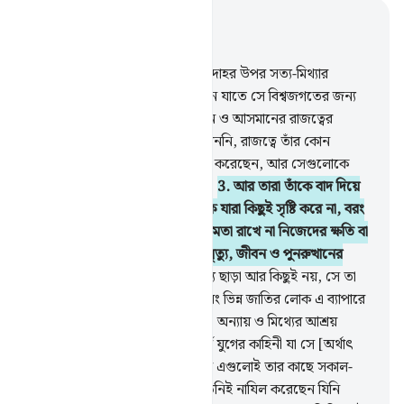
প্রাসঙ্গিকভাবে পড়ুন
অধ্যায় ২৫, পৃষ্ঠা ৩২৪, জুজ ১৮
1
.
মহা কল্যাণময় তিনি যিনি তাঁর বান্দাহর উপর সত্য-মিথ্যার
পার্থক্যকারী (কিতাব) নাযিল করেছেন যাতে সে বিশ্বজগতের জন্য
সতর্ককারী হতে পারে।
2
.
যিনি যমীন ও আসমানের রাজত্বের
মালিক, তিনি কোন সন্তান গ্রহণ করেননি, রাজত্বে তাঁর কোন
অংশীদার নেই, তিনি সমস্ত কিছু সৃষ্টি করেছেন, আর সেগুলোকে
যথাযথ করেছেন পরিমিত অনুপাতে।
3
.
আর তারা তাঁকে বাদ দিয়ে
ইলাহরূপে গ্রহণ করেছে অন্য কিছুকে যারা কিছুই সৃষ্টি করে না, বরং
তারা নিজেরাই সৃষ্টি হয়েছে। তারা ক্ষমতা রাখে না নিজেদের ক্ষতি বা
উপকার করার আর ক্ষমতা রাখে না মৃত্যু, জীবন ও পুনরুত্থানের
উপর।
4
.
কাফিররা বলে- ‘এটা মিথ্যে ছাড়া আর কিছুই নয়, সে তা
(অর্থাৎ কুরআন) উদ্ভাবণ করেছে এবং ভিন্ন জাতির লোক এ ব্যাপারে
তাকে সাহায্য করেছে।’ আসলে তারা অন্যায় ও মিথ্যের আশ্রয়
নিয়েছে।
5
.
তারা বলে- ‘এগুলো পূর্ব যুগের কাহিনী যা সে [অর্থাৎ
মুহাম্মাদ (সা.)] লিখিয়ে নিয়েছে আর এগুলোই তার কাছে সকাল-
সন্ধ্যা শোনানো হয়।’
6
.
বল : ‘তা তিনিই নাযিল করেছেন যিনি