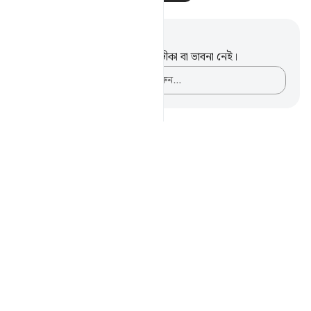
নোট এবং প্রতিফলন
এই পদটি সম্পর্কে আপনার কোনো টীকা বা ভাবনা নেই।
আপনার ভাবনাগুলো লিপিবদ্ধ করুন…
Notes
placeholders
close