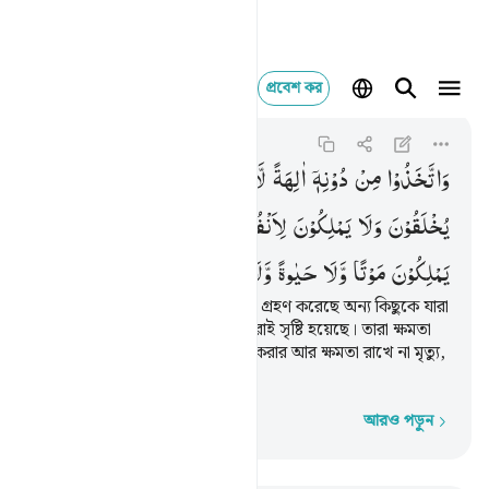
প্রবেশ কর
واتخذوا من دونه الهة 
Al-Furqan
25:3
২৫:৩
وَاتَّخَذُوْا
مِنْ
دُوْنِهٖۤ
اٰلِهَةً
لَّا
یَخْلُقُوْنَ
شَیْـًٔا
وَّهُمْ
یُخْلَقُوْنَ
وَلَا
یَمْلِكُوْنَ
لِاَنْفُسِهِمْ
ضَرًّا
وَّلَا
نَفْعًا
وَّلَا
یَمْلِكُوْنَ
مَوْتًا
وَّلَا
حَیٰوةً
وَّلَا
نُشُوْرًا
আর তারা তাঁকে বাদ দিয়ে ইলাহরূপে গ্রহণ করেছে অন্য কিছুকে যারা
কিছুই সৃষ্টি করে না, বরং তারা নিজেরাই সৃষ্টি হয়েছে। তারা ক্ষমতা
রাখে না নিজেদের ক্ষতি বা উপকার করার আর ক্ষমতা রাখে না মৃত্যু,
জীবন ও পুনরুত্থানের উপর।
আরও পড়ুন
শব্দে শব্দে