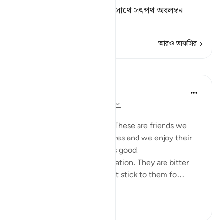
বলবে, ‘হায়! আমি যদি রসূলের সাথে সৎপথ অবলম্বন
করতাম।
আরও তাফসির
পাঠ
Taimiyyah Zubair
৩ বছর পূর্বে
·
রেফারেন্সিং
আয়াহ ২৫:২৭-২৯
Friends are of three kinds:
1. Those that are like food. These are friends we
need, they are part of our lives and we enjoy their
company. But moderation is good.
2. Those that are like medication. They are bitter
because of their honesty but stick to them fo...
আরো দেখুন
২৬
৫