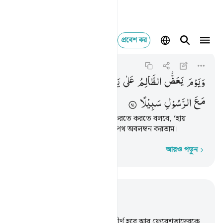
প্রবেশ কর
ويوم يعض الظالم على يد
Al-Furqan
25:27
২৫:২৭
وَیَوْمَ
یَعَضُّ
الظَّالِمُ
عَلٰی
یَدَیْهِ
یَقُوْلُ
یٰلَیْتَنِی
اتَّخَذْتُ
مَعَ
الرَّسُوْلِ
سَبِیْلًا
অপরাধী সেদিন স্বীয় হস্তদ্বয় দংশন করতে করতে বলবে, ‘হায়
আফসোস! আমি যদি রসূলের সাথে পথ অবলম্বন করতাম।
আরও পড়ুন
শব্দে শব্দে
প্রাসঙ্গিকভাবে পড়ুন
অধ্যায় ২৫, পৃষ্ঠা ৩২৬, জুজ ১৯
25
.
সেদিন মেঘমালা সহ আকাশ বিদীর্ণ হবে আর ফেরেশতাদেরকে