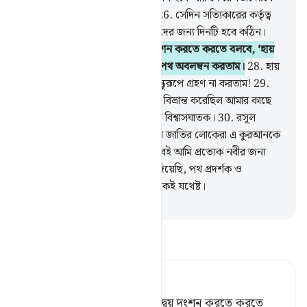
ধীরে ধীরে নীচে নামিয়ে দেয়া হবে।
26
.
সেদিন সত্যিকারের কর্তৃত্ব
হবে দয়াময় (আল্লাহ)’র এবং কাফিরদের জন্য দিনটি হবে কঠিন।
27
.
অপরাধী সেদিন স্বীয় হস্তদ্বয় দংশন করতে করতে বলবে, ‘হায়
আফসোস! আমি যদি রসূলের সাথে পথ অবলম্বন করতাম।
28
.
হায়
আমার দুর্ভাগ্য! আমি যদি অমুককে বন্ধুরূপে গ্রহণ না করতাম!
29
.
সে তো আমাকে উপদেশ বাণী থেকে বিভ্রান্ত করেছিল আমার কাছে
তা আসার পর, শয়ত্বান মানুষের প্রতি বিশ্বাসঘাতক।
30
.
রসূল
বলবে- ‘হে আমার প্রতিপালক! আমার জাতির লোকেরা এ কুরআনকে
পরিত্যক্ত গণ্য করেছিল।’
31
.
এভাবেই আমি প্রত্যেক নবীর জন্য
অপরাধীদের মধ্য হতে শত্রু বানিয়ে দিয়েছি, পথ প্রদর্শক ও
সাহায্যকারী হিসেবে তোমার প্রতিপালকই যথেষ্ট।
-
Taisirul Quran
তাফসীর পড়ুন
Tafsir Ahsanul Bayaan
সীমালংঘনকারী সেদিন নিজ হস্তদ্বয় দংশন করতে করতে