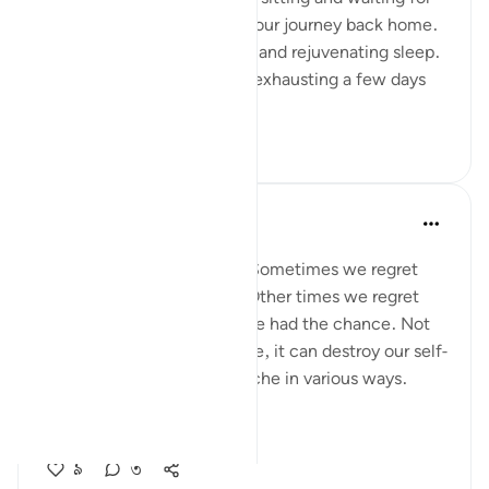
your bus so you can begin your journey back home.
You had a night of peaceful and rejuvenating sleep.
What felt so strenuous and exhausting a few days
ago is n...
আরো দেখুন
৩৪
৫
A Siddiqui
৬ বছর পূর্বে
·
রেফারেন্সিং
আয়াহ ২৫:২৭
Regret is a painful feeling. Sometimes we regret
something we have done. Other times we regret
things we didn't do when we had the chance. Not
only does regret feel horrible, it can destroy our self-
esteem and impact our psyche in various ways.
But instead of...
আরো দেখুন
৯
৩