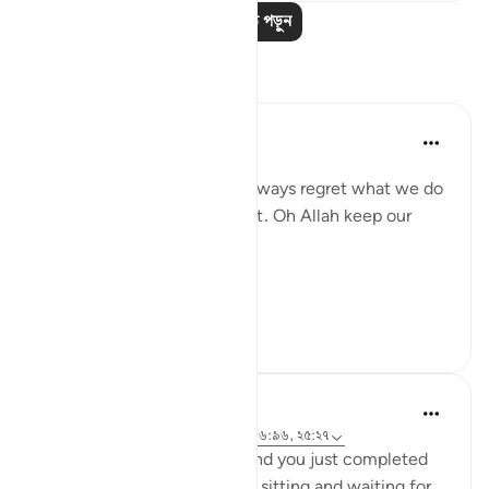
আরও পাঠ পড়ুন
প্রতিফলন
gemi hartojo
৪ বছর পূর্বে
·
রেফারেন্সিং
আয়াহ ২৫:২৭
Subhannallah we humans always regret what we do
and yet we keep repeating it. Oh Allah keep our
hearts clear and straight.
Aamiin.
১১
২
A Siddiqui
৫ বছর পূর্বে
·
রেফারেন্সিং
আয়াহ ৮৮:৮-৯, ১৬:৯৬, ২৫:২৭
Imagine you are in Mecca and you just completed
your Hajj yesterday. You are sitting and waiting for