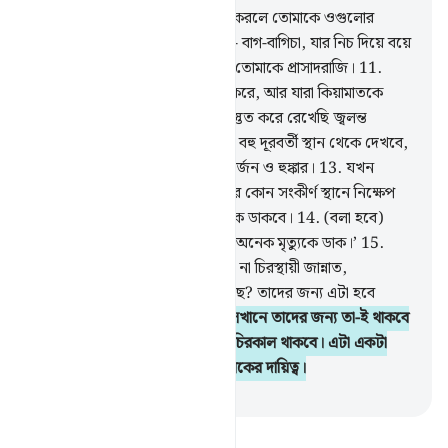
10
.
মহা কল্যাণময় তিনি যিনি ইচ্ছে করলে তোমাকে ওগুলোর
চেয়েও উৎকৃষ্ট জিনিস দিতে পারেন- বাগ-বাগিচা, যার নিচ দিয়ে বয়ে
চলেছে নির্ঝরিণী, দিতে পারেন তিনি তোমাকে প্রাসাদরাজি।
11
.
আসলে তারা কিয়ামাতকে অস্বীকার করে, আর যারা কিয়ামাতকে
অস্বীকার করে, তাদের জন্য আমি প্রস্তুত করে রেখেছি জ্বলন্ত
আগুন।
12
.
আগুন যখন তাদেরকে বহু দূরবর্তী স্থান থেকে দেখবে,
তখন তারা শুনতে পারে তার ক্রুদ্ধ গর্জন ও হুঙ্কার।
13
.
যখন
তাদেরকে এক সঙ্গে বেঁধে জাহান্নামের কোন সংকীর্ণ স্থানে নিক্ষেপ
করা হবে, তখন সেখানে তারা মৃত্যুকে ডাকবে।
14
.
(বলা হবে)
‘তোমরা আজ এক মৃত্যুকে ডেক না, অনেক মৃত্যুকে ডাক।’
15
.
তাদেরকে জিজ্ঞেস কর- এটাই উত্তম না চিরস্থায়ী জান্নাত,
মুত্তাকীদেরকে যার ওয়াদা দেয়া হয়েছে? তাদের জন্য এটা হবে
প্রতিদান ও শেষ আবাসস্থল।
16
.
সেখানে তাদের জন্য তা-ই থাকবে
যা তারা ইচ্ছে করবে। সেখানে তারা চিরকাল থাকবে। এটা একটা
ওয়াদা যা পূরণ করা তোমার প্রতিপালকের দায়িত্ব।
-
Taisirul Quran