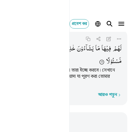
প্রবেশ কর
لهم فيها ما يشاءون خال
Al-Furqan
25:16
২৫:১৬
لَهُمْ
فِیْهَا
مَا
یَشَآءُوْنَ
خٰلِدِیْنَ ؕ
كَانَ
عَلٰی
رَبِّكَ
وَعْدًا
مَّسْـُٔوْلًا
সেখানে তাদের জন্য তা-ই থাকবে যা তারা ইচ্ছে করবে। সেখানে
তারা চিরকাল থাকবে। এটা একটা ওয়াদা যা পূরণ করা তোমার
প্রতিপালকের দায়িত্ব।
আরও পড়ুন
শব্দে শব্দে
প্রাসঙ্গিকভাবে পড়ুন
অধ্যায় ২৫, পৃষ্ঠা ৩২৫, জুজ ১৮