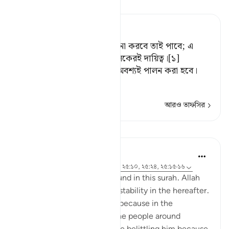
তাফসীর পড়ুন
Tafsir Ahsanul Bayaan
সেখানে তারা স্থায়ী হয়ে যা কামনা করবে তাই পাবে; এ
প্রতিশ্রুতি পূরণ তোমার প্রতিপালকেরই দায়িত্ব।[১]
[১] অর্থাৎ, এমন প্রতিশ্রুতি যা অবশ্যই পালন করা হবে।
যে
…
আরও পড়ুন
আরও তাফসির
পাঠ
Samia Mubarak
৪ বছর পূর্বে
·
রেফারেন্সিং
আয়াহ ২৫:৭৫-৭৬, ২৫:১০, ২৫:২৪, ২৫:১৫-১৬
Go through these verses found in this surah. Allah
continues to pull us to true stability in the hereafter.
What a comfort! Especially because in the
beginning of the chapter, the people around