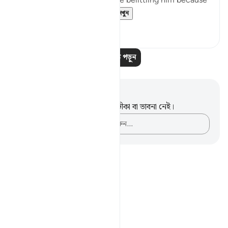
prophet Muhammad ﷺ were belittling him because
he didn’t have the ...
আরো দেখুন
২২
২
আরও পাঠ পড়ুন
নোট এবং প্রতিফলন
এই পদটি সম্পর্কে আপনার কোনো টীকা বা ভাবনা নেই।
আপনার ভাবনাগুলো লিপিবদ্ধ করুন…