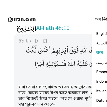
ভাষা নির
048
ان الذين يبايعونك انما يبايعون الل
Al-Fath
48:10
Englis
৪৮:১০
العربية
اللّٰهَ ؕ
یَدُ
اللّٰهِ
فَوْقَ
اَیْدِیْهِمْ ۚ
فَمَنْ
نَّكَثَ
বাংলা
بِمَا
عٰهَدَ
عَلَیْهُ
اللّٰهَ
فَسَیُؤْتِیْهِ
اَجْرًا
ارسی
França
Indon
যারা তোমার কাছে বাই‘আত (অর্থাৎ আনুগত্য করার শপথ
Italia
করে। তাদের হাতের উপর আছে আল্লাহর হাত। এক্ষণে যে এ
তার নিজেরই উপর পড়বে। আর যে ও‘য়াদা পূর্ণ করবে- যা 
Dutch
মহা পুরস্কার দান করবেন।