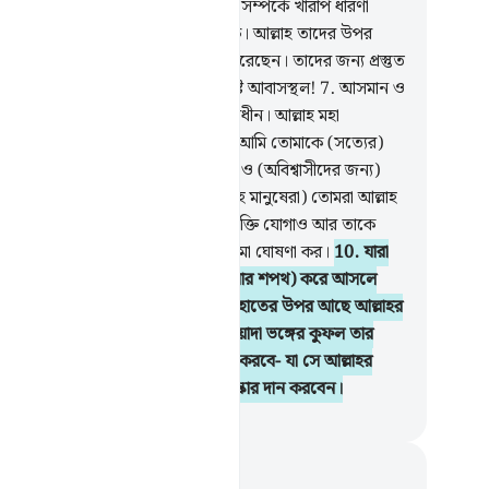
ুশরিকা নারীকে শাস্তি দিবেন যারা আল্লাহ সম্পর্কে খারাপ ধারণা
ণ করে। তাদের জন্য আছে অশুভ চক্র। আল্লাহ তাদের উপর
ান্বিত হয়েছেন আর তাদেরকে লা‘নাত করেছেন। তাদের জন্য প্রস্তুত
 রেখেছেন জাহান্নাম। তা কতই না নিকৃষ্ট আবাসস্থল!
7
.
আসমান ও
নের যাবতীয় বাহিনী আল্লাহর কর্তৃত্বের অধীন। আল্লাহ মহা
ক্রমশালী, মহা প্রজ্ঞাময়।
8
.
(হে রাসূল) আমি তোমাকে (সত্যের)
্ষ্যদাতা. (বিশ্বাসীদের জন্য) সুসংবাদদাতা ও (অবিশ্বাসীদের জন্য)
্ককারী হিসেবে পাঠিয়েছি।
9
.
যেন (ওহে মানুষেরা) তোমরা আল্লাহ
াঁর রসূলের প্রতি ঈমান আন, রসূলকে শক্তি যোগাও আর তাকে
মান কর, আর সকাল-সন্ধ্যায় আল্লাহর মহিমা ঘোষণা কর।
10
.
যারা
মার কাছে বাই‘আত (অর্থাৎ আনুগত্য করার শপথ) করে আসলে
া আল্লাহর কাছে বাই‘আত করে। তাদের হাতের উপর আছে আল্লাহর
। এক্ষণে যে এ ও‘য়াদা ভঙ্গ করে, এ ও‘য়াদা ভঙ্গের কুফল তার
েরই উপর পড়বে। আর যে ও‘য়াদা পূর্ণ করবে- যা সে আল্লাহর
গে করেছে- তিনি অচিরেই তাকে মহা পুরস্কার দান করবেন।
isirul Quran
ট এবং প্রতিফলন