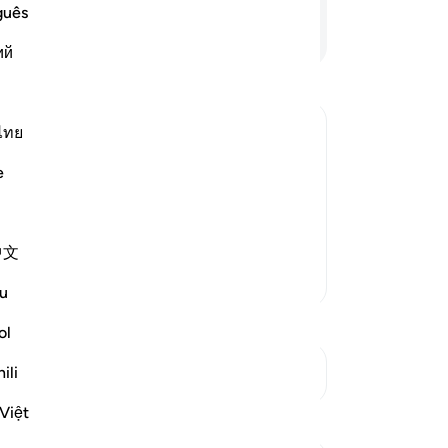
ও ম
guês
পোষ
আরও পড়ুন
ий
রাগ
করে
যমী
পরা
ไทย
সাক
রই বায়আত গ্রহণ করে।[১] আল্লাহর হাত তাদের
e
সতর
র পরিণাম তাকেই ভোগ করতে হবে[৩] এবং যে
ও ত
্কার দেন।
সম্
েছে, যে বায়আত ন
…
আরও পড়ুন
中文
তো
আরও তাফসির
তার
u
হাত
নিজ
ol
সঙ্
ili
সংযোগস্থল দেখুন
-
Ta
Việt
নো