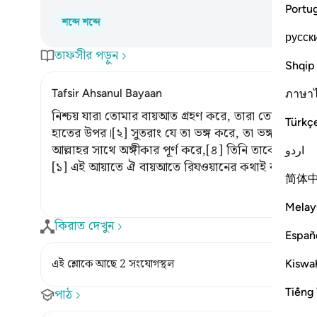
Portu
শব্দে শব্দে
русск
তাফসীর পড়ুন
Shqip
Tafsir Ahsanul Bayaan
ภาษา
নিশ্চয় যারা তোমার বায়আত গ্রহণ করে, তারা তো আল্লাহ
Türkç
হাতের উপর।[২] সুতরাং যে তা ভঙ্গ করে, তা ভঙ্গ করা
আল্লাহর সাথে অঙ্গীকার পূর্ণ করে,[৪] তিনি তাকে মহা পুরস
اردو
[১] এই আয়াতে ঐ বায়আতে রিযওয়ানের কথাই বুঝানো হয়
简体
Melay
কিরাত দেখুন
Españ
Kiswah
এই শ্লোকে আছে 2 সংযোগস্থল
Tiếng 
পাঠ