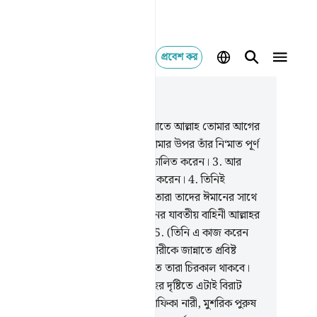
প্রবেশ কর
াসঙ্গিকভাবে পড়ুন
যায় ৪৮, পৃষ্ঠা ৪৬০, জুজ ২৬
আমি তোমাকে দিয়েছি স্পষ্ট বিজয়।
2
.
যাতে আল্লাহ তোমার আগের
িছের যাবতীয় ভুলভ্রান্তি ক্ষমা করেন, তোমার উপর তাঁর নি‘মাত পূর্ণ
েন এবং তোমাকে সরল সঠিক পথে পরিচালিত করেন।
3
.
আর
লাহ তোমাকে প্রবল পরাক্রান্ত সাহায্য দান করেন।
4
.
তিনিই
মিনদের দিলে প্রশান্তি নাযিল করেন যাতে তারা তাদের ঈমানের সাথে
 ঈমান বাড়িয়ে নেয়। আসমান ও যমীনের যাবতীয় বাহিনী আল্লাহর
তৃত্বের অধীন। আল্লাহ সর্বজ্ঞ ও প্রজ্ঞাময়।
5
.
(তিনি এ কাজ করেন
্য) যাতে তিনি মু’মিন পুরুষ ও মু’মিনা নারীকে জান্নাতে প্রবিষ্ট
ন যার তলদেশে ঝর্ণাধারা প্রবাহিত। তাতে তারা চিরকাল থাকবে।
ি তাদের পাপ মোচন করে দিবেন। আল্লাহর দৃষ্টিতে এটাই বিরাট
ল্য।
6
.
আর তিনি মুনাফিক পুরুষ ও মুনাফিকা নারী, মুশরিক পুরুষ