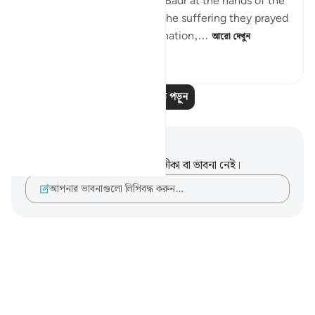
unbelievers in the Battle of Badr at the hands of the
Muslim community. As for the suffering they prayed
for, which involves extermination,...
আরো দেখুন
২
০
১৬৬
আরও পাঠ পড়ুন
নোট এবং প্রতিফলন
এই পদটি সম্পর্কে আপনার কোনো টীকা বা ভাবনা নেই।
আপনার ভাবনাগুলো লিপিবদ্ধ করুন…