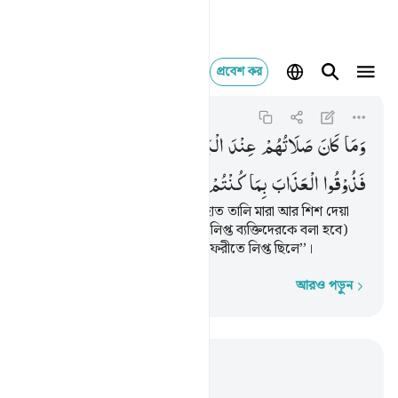
প্রবেশ কর
وما كان صلاتهم عند 
Al-Anfal
8:35
৮:৩৫
وَمَا
كَانَ
صَلَاتُهُمْ
عِنْدَ
الْبَیْتِ
اِلَّا
مُكَآءً
وَّتَصْدِیَةً ؕ
فَذُوْقُوا
الْعَذَابَ
بِمَا
كُنْتُمْ
تَكْفُرُوْنَ
আল্লাহর ঘরের নিকট তাদের নামায হাত তালি মারা আর শিশ দেয়া
ছাড়া আর কিছুই না, (এসব অপরাধে লিপ্ত ব্যক্তিদেরকে বলা হবে)
‘‘আযাব ভোগ কর যেহেতু তোমরা কুফরীতে লিপ্ত ছিলে’’।
আরও পড়ুন
শব্দে শব্দে
প্রাসঙ্গিকভাবে পড়ুন
অধ্যায় ৮, পৃষ্ঠা ১৬৩, জুজ ৯