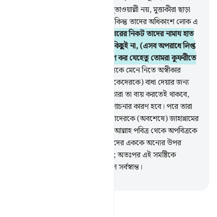
বাধা দিচ্ছে? তারা তো ওর (প্রকৃত) মুতাওয়াল্লী নয়, মুত্তাকীরা ছাড়া
কেউ তার মুতাওয়াল্লী হতে পারে না, কিন্তু তাদের অধিকাংশ লোক এ
সম্পর্কে অবগত নয়।
35
.
আল্লাহর ঘরের নিকট তাদের নামায হাত
তালি মারা আর শিশ দেয়া ছাড়া আর কিছুই না, (এসব অপরাধে লিপ্ত
ব্যক্তিদেরকে বলা হবে) ‘‘আযাব ভোগ কর যেহেতু তোমরা কুফরীতে
লিপ্ত ছিলে’’।
36
.
যে সব লোক সত্যকে মেনে নিতে অস্বীকার
করেছে তারা আল্লাহর পথ হতে (লোকেদেরকে) বাধা দেয়ার জন্য
তাদের ধন-সম্পদ ব্যয় করে থাকে, তারা তা ব্যয় করতেই থাকবে,
অতঃপর এটাই তাদের দুঃখ ও অনুশোচনার কারণ হবে। পরে তারা
পরাজিতও হবে। যারা কুফরী করে তাদেরকে (অবশেষে) জাহান্নামের
পানে একত্রিত করা হবে।
37
.
যাতে আল্লাহ পবিত্র থেকে অপবিত্রকে
আলাদা করে দেন, অতঃপর অপবিত্রদের এককে অন্যের উপর
রাখবেন, সকলকে স্তুপীকৃত করবেন; অতঃপর এই সমষ্টিকে
জাহান্নামে নিক্ষেপ করবেন। এরাই হল সর্বস্বান্ত।
-
Taisirul Quran
তাফসীর পড়ুন