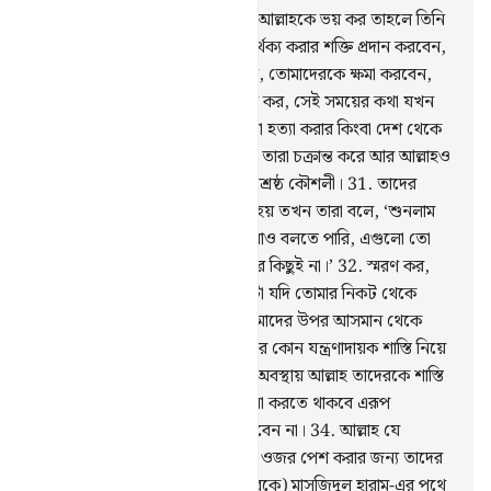
29
.
ওহে ঈমানদারগণ! তোমরা যদি আল্লাহকে ভয় কর তাহলে তিনি
তোমাদেরকে ভাল ও মন্দের মধ্যে পার্থক্য করার শক্তি প্রদান করবেন,
তোমাদের দোষ-ত্রুটি দূর করে দিবেন, তোমাদেরকে ক্ষমা করবেন,
আল্লাহ বড়ই অনুগ্রহশীল।
30
.
স্মরণ কর, সেই সময়ের কথা যখন
কাফিরগণ তোমাকে বন্দী করার কিংবা হত্যা করার কিংবা দেশ থেকে
বের করে দেয়ার জন্য ষড়যন্ত্র করে। তারা চক্রান্ত করে আর আল্লাহও
কৌশল করেন। আল্লাহই হচ্ছেন সর্বশ্রেষ্ঠ কৌশলী।
31
.
তাদের
কাছে যখন আমার আয়াত পাঠ করা হয় তখন তারা বলে, ‘শুনলাম
তো, ইচ্ছে করলে এ রকম কথা আমরাও বলতে পারি, এগুলো তো
আগে কালের কেচ্ছা কাহিনী ছাড়া আর কিছুই না।’
32
.
স্মরণ কর,
যখন তারা বলেছিল, ‘হে আল্লাহ! এটা যদি তোমার নিকট থেকে
(প্রেরিত) সত্য (দ্বীন) হয় তাহলে আমাদের উপর আসমান থেকে
পাথর বর্ষণ কর, কিংবা আমাদের উপর কোন যন্ত্রণাদায়ক শাস্তি নিয়ে
এসো।’
33
.
তুমি তাদের মাঝে থাকা অবস্থায় আল্লাহ তাদেরকে শাস্তি
দিবেন না এবং যখন তারা ক্ষমা প্রার্থনা করতে থাকবে এরূপ
অবস্থায়ও আল্লাহ তাদেরকে শাস্তি দিবেন না।
34
.
আল্লাহ যে
তাদেরকে শাস্তি দিবেন না এ ব্যাপারে ওজর পেশ করার জন্য তাদের
কাছে কী আছে যখন তারা (মানুষদেরকে) মাসজিদুল হারাম-এর পথে