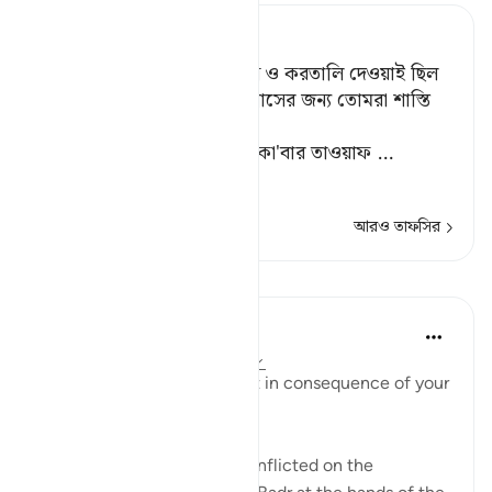
Tafsir Ahsanul Bayaan
আর কা’বা গৃহের নিকট শুধু শিস ও করতালি দেওয়াই ছিল
তাদের নামায।[১] সুতরাং অবিশ্বাসের জন্য তোমরা শাস্তি
ভোগ কর।
[১] মুশরিকরা যেমন উলঙ্গ হয়ে কা'বার তাওয়াফ
…
আরও পড়ুন
আরও তাফসির
পাঠ
In the Shade of the Quran
৩১ সপ্তাহ আগে
·
রেফারেন্সিং
আয়াহ ৮:৩৫
"Taste then this punishment in consequence of your
disbelief" (Verse 35)
This refers to the suffering inflicted on the