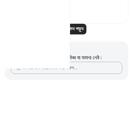
was f...
আরো দেখুন
২৪
৫
আরও প্রতিফলন পড়ুন
নোট এবং প্রতিফলন
এই পদটি সম্পর্কে আপনার কোনো টীকা বা ভাবনা নেই।
আপনার ভাবনাগুলো লিপিবদ্ধ করুন…
Notes