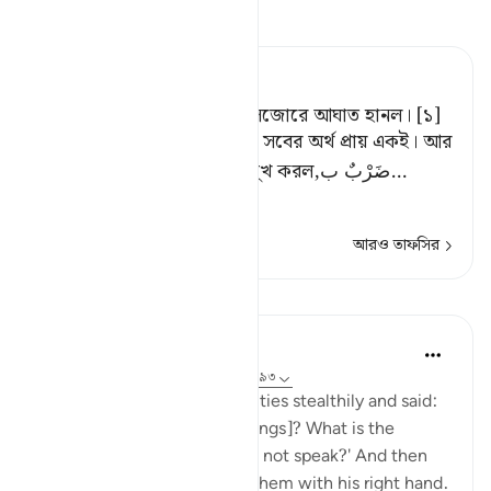
তাফসীর পড়ুন
Tafsir Ahsanul Bayaan
অতঃপর সে ওদের ওপর ঝুঁকে সজোরে আঘাত হানল। [১]
[১] رَاغَ , مَالَ, ذََهَبَ, أَقْبَلَ এ সবের অর্থ প্রায় একই। আর
তা হল, তাদের দিকে ঝুঁকল বা মুখ করল,ضَرْبٌ ب
…
আরও পড়ুন
আরও তাফসির
পাঠ
In the Shade of the Quran
৩১ সপ্তাহ আগে
·
রেফারেন্সিং
আয়াহ ৩৭:৯১-৯৩
He then approached the deities stealthily and said:
'Will you not eat [your offerings]? What is the
matter with you that you do not speak?' And then
he fell upon them, smiting them with his right hand.