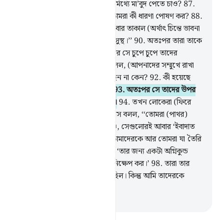
86
.
তোমরা কি আল্লাহকে বাদ দিয়ে মিথ্যে মা’বুদ পেতে চাও?
87
.
বিশ্ব জগতের প্রতিপালক সম্পর্কে তোমরা কী ধারণা পোষণ কর?
88
.
অতঃপর তারকারাজির দিকে সে একবার তাকাল (অর্থাৎ চিন্তে ভাবনা
করল)
89
.
তারপর বলল, ‘‘আমি অসুস্থ।’’
90
.
অতঃপর তারা তাকে
পেছনে রেখে চলে গেল।
91
.
তারপর সে চুপে চুপে তাদের
উপাস্যদের কাছে ঢুকে পড়ল আর বলল, (আপনাদের সম্মুখে রাখা
এত উপাদেয় খাবার) আপনারা খাচ্ছেন না কেন?
92
.
কী হয়েছে
আপনাদের, কথা বলছেন না কেন?
93
.
অতঃপর সে তাদের উপর
ঝাঁপিয়ে পড়ে সজোরে আঘাত করল।
94
.
তখন লোকেরা (ফিরে
এসে) তার দিকে ছুটে আসল।
95
.
সে বলল, ‘‘তোমরা (পাথর)
খোদাই করে সেগুলো নিজেরা বানাও, সেগুলোরই আবার ‘ইবাদাত
কর?
96
.
আল্লাহই সৃষ্টি করেছেন তোমাদেরকে আর তোমরা যা তৈরি
কর সেগুলোকেও।
97
.
তারা বলল, ‘তার জন্য একটা অগ্নিকুন্ড
তৈরি কর, অতঃপর তাকে আগুনে নিক্ষেপ কর।’
98
.
তারা তার
বিরুদ্ধে একটা ষড়যন্ত্র করতে চেয়েছিল। কিন্তু আমি তাদেরকে
এক্কেবারে হীন করে ছাড়লাম।
-
Taisirul Quran