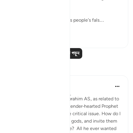
(Verses 91-93)
Abraham went straight to his people's fals...
আরো দেখুন
০
০
আরও পাঠ পড়ুন
প্রতিফলন
Hammad Fahim
গত বছর
·
রেফারেন্সিং
আয়াহ ৩৭:৮৪-৯৯
When we study the life of Ibrahim AS, as related to
us by Allah SWT, we find a tender-hearted Prophet
who is concerned about one critical issue. How do I
get people to abandon false gods, and invite them
to the worship of Allah alone? All he ever wanted