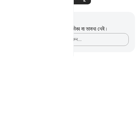
নোট এবং প্রতিফলন
এই পদটি সম্পর্কে আপনার কোনো টীকা বা ভাবনা নেই।
আপনার ভাবনাগুলো লিপিবদ্ধ করুন…
Notes
placeholders
close