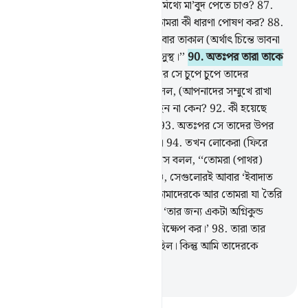
86
.
তোমরা কি আল্লাহকে বাদ দিয়ে মিথ্যে মা’বুদ পেতে চাও?
87
.
বিশ্ব জগতের প্রতিপালক সম্পর্কে তোমরা কী ধারণা পোষণ কর?
88
.
অতঃপর তারকারাজির দিকে সে একবার তাকাল (অর্থাৎ চিন্তে ভাবনা
করল)
89
.
তারপর বলল, ‘‘আমি অসুস্থ।’’
90
.
অতঃপর তারা তাকে
পেছনে রেখে চলে গেল।
91
.
তারপর সে চুপে চুপে তাদের
উপাস্যদের কাছে ঢুকে পড়ল আর বলল, (আপনাদের সম্মুখে রাখা
এত উপাদেয় খাবার) আপনারা খাচ্ছেন না কেন?
92
.
কী হয়েছে
আপনাদের, কথা বলছেন না কেন?
93
.
অতঃপর সে তাদের উপর
ঝাঁপিয়ে পড়ে সজোরে আঘাত করল।
94
.
তখন লোকেরা (ফিরে
এসে) তার দিকে ছুটে আসল।
95
.
সে বলল, ‘‘তোমরা (পাথর)
খোদাই করে সেগুলো নিজেরা বানাও, সেগুলোরই আবার ‘ইবাদাত
কর?
96
.
আল্লাহই সৃষ্টি করেছেন তোমাদেরকে আর তোমরা যা তৈরি
কর সেগুলোকেও।
97
.
তারা বলল, ‘তার জন্য একটা অগ্নিকুন্ড
তৈরি কর, অতঃপর তাকে আগুনে নিক্ষেপ কর।’
98
.
তারা তার
বিরুদ্ধে একটা ষড়যন্ত্র করতে চেয়েছিল। কিন্তু আমি তাদেরকে
এক্কেবারে হীন করে ছাড়লাম।
-
Taisirul Quran