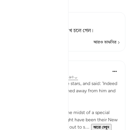
তাফসীর পড়ুন
Tafsir Ahsanul Bayaan
অতঃপর ওরা তাকে পশ্চাতে রেখে চলে গেল।
আরও তাফসির
পাঠ
In the Shade of the Quran
৩১ সপ্তাহ আগে
·
রেফারেন্সিং
আয়াহ ৩৭:৮৮-৯০
Then he cast a glance at the stars, and said: 'Indeed
I am sick.' So his people turned away from him and
left. (Verses 88-90)
Abraham's people were in the midst of a special
festive occasion, which might have been their New
Year's Day, when they went out to s...
আরো দেখুন