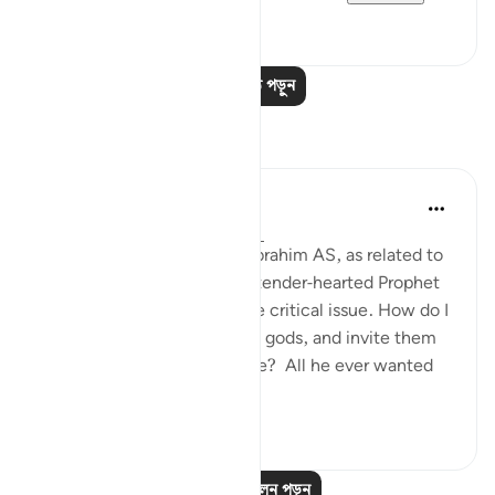
০
০
আরও পাঠ পড়ুন
প্রতিফলন
Hammad Fahim
গত বছর
·
রেফারেন্সিং
আয়াহ ৩৭:৮৪-৯৯
When we study the life of Ibrahim AS, as related to
us by Allah SWT, we find a tender-hearted Prophet
who is concerned about one critical issue. How do I
get people to abandon false gods, and invite them
to the worship of Allah alone? All he ever wanted
was f...
আরো দেখুন
২৪
৫
আরও প্রতিফলন পড়ুন