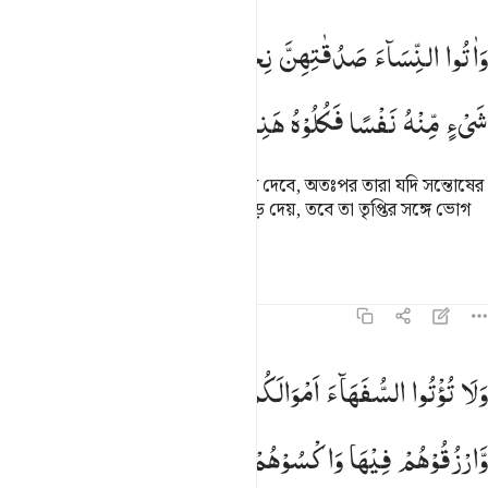
اتوا النساء صدقاتهن نحلة فان طبن لكم عن شيء منه نفسا فكلوه هنييا 
وَاٰتُوا
النِّسَآءَ
صَدُقٰتِهِنَّ
نِحْلَةً ؕ
فَاِنْ
طِبْنَ
لَكُمْ
عَنْ
َءَاتُوا۟ ٱلنِّسَآءَ صَدُقَـٰتِهِنَّ نِحْلَةًۭ ۚ فَإِن طِبْنَ لَكُمْ عَن شَىْءٍۢ مِّنْهُ نَفْسًۭا فَكُلُوهُ هَنِيٓـًۭٔا م
شَیْءٍ
مِّنْهُ
نَفْسًا
فَكُلُوْهُ
هَنِیْٓـًٔا
مَّرِیْٓـًٔا
নারীদেরকে তাদের মোহর স্বতঃস্ফূর্ত হয়ে দেবে, অতঃপর তারা যদি সন্তোষের
সঙ্গে তাথেকে তোমাদের জন্য কিছু ছেড়ে দেয়, তবে তা তৃপ্তির সঙ্গে ভোগ
কর।
তাফসির
পাঠ
প্রতিফলন
৪:৫
لا توتوا السفهاء اموالكم التي جعل الله لكم قياما وارزقوهم فيها واكسو
وَلَا
تُؤْتُوا
السُّفَهَآءَ
اَمْوَالَكُمُ
الَّتِیْ
جَعَلَ
اللّٰهُ
لَكُمْ
قِیٰمًا
َلَا تُؤْتُوا۟ ٱلسُّفَهَآءَ أَمْوَٰلَكُمُ ٱلَّتِى جَعَلَ ٱللَّهُ لَكُمْ قِيَـٰمًۭا وَٱرْزُقُوه
وَّارْزُقُوْهُمْ
فِیْهَا
وَاكْسُوْهُمْ
وَقُوْلُوْا
لَهُمْ
قَوْلًا
مَّعْرُوْفًا