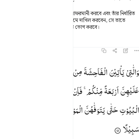
আর যে ব্যক্তি আল্লাহ এবং তাঁর রসূলের নাফরমানী করবে এবং তাঁর নির্ধারিত
সীমালঙ্ঘন করবে, আল্লাহ তাকে জাহান্নামে দাখিল করবেন, সে তাতে
চিরবাসী হবে এবং সে অবমাননাকর শাস্তি ভোগ করবে।
তাফসির
পাঠ
প্রতিফলন
কিরাত
৪:১৫
اللاتي ياتين الفاحشة من نسايكم فاستشهدوا عليهن اربعة منكم فان شه
وَالّٰتِیْ
یَاْتِیْنَ
الْفَاحِشَةَ
مِنْ
نِّسَآىِٕكُمْ
فَاسْتَشْهِدُوْا
َٱلَّـٰتِى يَأْتِينَ ٱلْفَـٰحِشَةَ مِن نِّسَآئِكُمْ فَٱسْتَشْهِدُوا۟ عَلَيْهِنَّ أَرْبَعَةًۭ مِّنكُ
عَلَیْهِنَّ
اَرْبَعَةً
مِّنْكُمْ ۚ
فَاِنْ
شَهِدُوْا
فَاَمْسِكُوْهُنَّ
فِی
الْبُیُوْتِ
حَتّٰی
یَتَوَفّٰهُنَّ
الْمَوْتُ
اَوْ
یَجْعَلَ
اللّٰهُ
لَهُنَّ
سَبِیْلًا