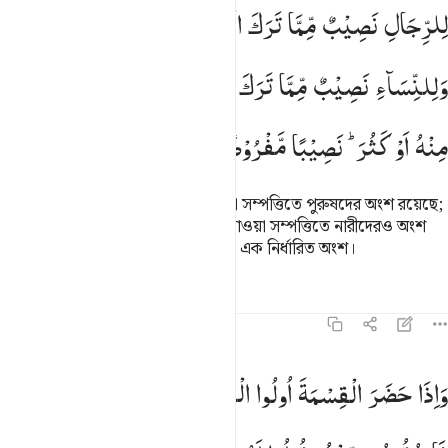
لرجال نصيب مما ترك الوالدان والاقربون وللنساء نصيب مما ترك الوالد
لِلرِّجَالِ
نَصِیْبٌ
مِّمَّا
تَرَكَ
الْوَالِدٰنِ
وَالْاَقْرَبُوْنَ ۪
ِّلرِّجَالِ نَصِيبٌۭ مِّمَّا تَرَكَ ٱلْوَٰلِدَانِ وَٱلْأَقْرَبُونَ وَلِلنِّسَآءِ نَصِيبٌۭ مِّمَّا تَر
وَلِلنِّسَآءِ
نَصِیْبٌ
مِّمَّا
تَرَكَ
الْوَالِدٰنِ
وَالْاَقْرَبُوْنَ
مِمَّا
قَلَّ
مِنْهُ
اَوْ
كَثُرَ ؕ
نَصِیْبًا
مَّفْرُوْضًا
মাতা-পিতা এবং আত্মীয়দের রেখে যাওয়া সম্পত্তিতে পুরুষদের অংশ রয়েছে;
আর মাতা-পিতা এবং আত্মীয়দের রেখে যাওয়া সম্পত্তিতে নারীদেরও অংশ
আছে, তা অল্পই হোক আর বেশিই হোক, এক নির্ধারিত অংশ।
তাফসির
পাঠ
প্রতিফলন
৪:৮
اذا حضر القسمة اولو القربى واليتامى والمساكين فارزقوهم منه وقولوا
وَاِذَا
حَضَرَ
الْقِسْمَةَ
اُولُوا
الْقُرْبٰی
وَالْیَتٰمٰی
وَالْمَسٰكِیْنُ
َإِذَا حَضَرَ ٱلْقِسْمَةَ أُو۟لُوا۟ ٱلْقُرْبَىٰ وَٱلْيَتَـٰمَىٰ وَٱلْمَسَـٰكِينُ فَٱرْزُقُوهُ