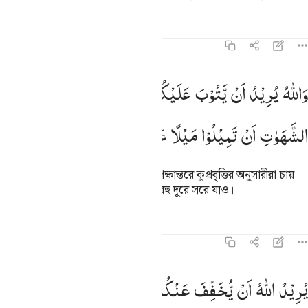
তাফসির
পাঠ
প্রতিফলন
৪:২৭
الله يريد ان يتوب عليكم ويريد الذين يتبعون الشهوات ان تميلوا ميلا عظيم
وَاللّٰهُ
یُرِیْدُ
اَنْ
یَّتُوْبَ
عَلَیْكُمْ ۫
وَیُرِیْدُ
الَّذِیْنَ
یَتَّبِعُوْنَ
َٱللَّهُ يُرِيدُ أَن يَتُوبَ عَلَيْكُمْ وَيُرِيدُ ٱلَّذِينَ يَتَّبِعُونَ ٱلشَّهَوَٰتِ أَن تَمِيلُوا۟ مَ
الشَّهَوٰتِ
اَنْ
تَمِیْلُوْا
مَیْلًا
عَظِیْمًا
আল্লাহ তোমাদেরকে ক্ষমা করতে চান, পক্ষান্তরে কুপ্রবৃত্তির অনুসারীরা চায়
যে, তোমরা (আল্লাহর নিকট হতে) দূরে বহু দূরে সরে যাও।
তাফসির
পাঠ
প্রতিফলন
হাদিস
৪:২৮
ريد الله ان يخفف عنكم وخلق الانسان ضعيفا ٢٨
یُرِیْدُ
اللّٰهُ
اَنْ
یُّخَفِّفَ
عَنْكُمْ ۚ
وَخُلِقَ
الْاِنْسَانُ
ضَعِیْفًا
ُرِيدُ ٱللَّهُ أَن يُخَفِّفَ عَنكُمْ ۚ وَخُلِقَ ٱلْإِنسَـٰنُ ضَعِيفًۭا ٢٨