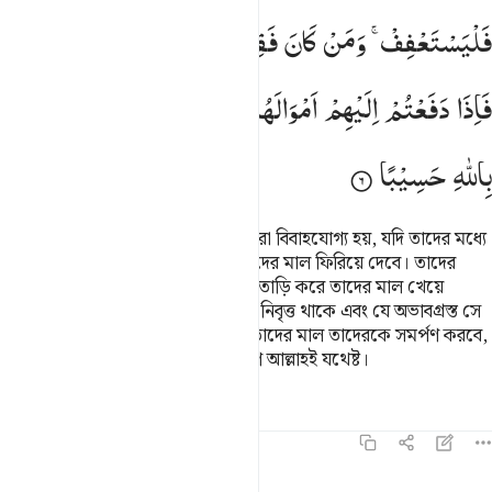
فَلْیَسْتَعْفِفْ ۚ
وَمَنْ
كَانَ
فَقِیْرًا
فَلْیَاْكُلْ
بِالْمَعْرُوْفِ ؕ
فَاِذَا
دَفَعْتُمْ
اِلَیْهِمْ
اَمْوَالَهُمْ
فَاَشْهِدُوْا
عَلَیْهِمْ ؕ
وَكَفٰی
بِاللّٰهِ
حَسِیْبًا
ইয়াতীমদেরকে পরখ কর যে পর্যন্ত না তারা বিবাহযোগ্য হয়, যদি তাদের মধ্যে
বিচারবোধ লক্ষ্য কর, তবে তাদেরকে তাদের মাল ফিরিয়ে দেবে। তাদের
বয়ঃপ্রাপ্তির ভয়ে অপব্যয় করে এবং তাড়াতাড়ি করে তাদের মাল খেয়ে
ফেলো না। আর যে অভাবমুক্ত, সে যেন নিবৃত্ত থাকে এবং যে অভাবগ্রস্ত সে
ন্যায়সঙ্গতভাবে ভোগ করবে এবং যখন তাদের মাল তাদেরকে সমর্পণ করবে,
তাদের সামনে সাক্ষী রাখবে; হিসাব গ্রহণে আল্লাহই যথেষ্ট।
তাফসির
পাঠ
প্রতিফলন
হাদিস
৪:৭