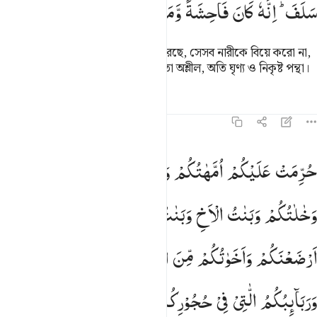
سَلَفَ ؕ
اِنَّهٗ
كَانَ
فَاحِشَةً
وَّمَقْتًا ؕ
وَسَآءَ
سَبِیْلًا
যাদেরকে তোমাদের পিতৃপুরুষ বিয়ে করেছে, সেসব নারীকে বিয়ে করো না,
পূর্বে যা হয়ে গেছে হয়ে গেছে, নিশ্চয়ই তা অশ্লীল, অতি ঘৃণ্য ও নিকৃষ্ট পন্থা।
তাফসির
পাঠ
প্রতিফলন
৪:২৩
رمت عليكم امهاتكم وبناتكم واخواتكم وعماتكم وخالاتكم وبنات الاخ وبن
حُرِّمَتْ
عَلَیْكُمْ
اُمَّهٰتُكُمْ
وَبَنٰتُكُمْ
وَاَخَوٰتُكُمْ
وَعَمّٰتُكُمْ
ُرِّمَتْ عَلَيْكُمْ أُمَّهَـٰتُكُمْ وَبَنَاتُكُمْ وَأَخَوَٰتُكُمْ وَعَمَّـٰتُكُمْ وَخَـٰلَـٰتُكُمْ وَبَنَاتُ 
وَخٰلٰتُكُمْ
وَبَنٰتُ
الْاَخِ
وَبَنٰتُ
الْاُخْتِ
وَاُمَّهٰتُكُمُ
الّٰتِیْۤ
اَرْضَعْنَكُمْ
وَاَخَوٰتُكُمْ
مِّنَ
الرَّضَاعَةِ
وَاُمَّهٰتُ
نِسَآىِٕكُمْ
وَرَبَآىِٕبُكُمُ
الّٰتِیْ
فِیْ
حُجُوْرِكُمْ
مِّنْ
نِّسَآىِٕكُمُ
الّٰتِیْ