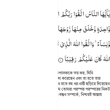
ا ايها الناس اتقوا ربكم الذي خلقكم من نفس واحدة وخلق منها زوجها وبث 
یٰۤاَیُّهَا
النَّاسُ
اتَّقُوْا
رَبَّكُمُ
الَّذِیْ
خَلَقَكُمْ
مِّنْ
نَّفْسٍ
َـٰٓأَيُّهَا ٱلنَّاسُ ٱتَّقُوا۟ رَبَّكُمُ ٱلَّذِى خَلَقَكُم مِّن نَّفْسٍۢ وَٰحِدَةٍۢ وَخَلَقَ مِن
وَّاحِدَةٍ
وَّخَلَقَ
مِنْهَا
زَوْجَهَا
وَبَثَّ
مِنْهُمَا
رِجَالًا
كَثِیْرًا
وَّنِسَآءً ۚ
وَاتَّقُوا
اللّٰهَ
الَّذِیْ
تَسَآءَلُوْنَ
بِهٖ
وَالْاَرْحَامَ ؕ
اِنَّ
اللّٰهَ
كَانَ
عَلَیْكُمْ
رَقِیْبًا
হে মনুষ্য সমাজ! তোমরা তোমাদের প্রতিপালককে ভয় কর, যিনি
তোমাদেরকে একটি মাত্র ব্যক্তি হতে পয়দা করেছেন এবং তা হতে তার
জোড়া সৃষ্টি করেছেন, অতঃপর সেই দু’জন হতে বহু নর-নারী ছড়িয়ে দিয়েছেন
এবং তোমরা আল্লাহকে ভয় কর, যাঁর নামে তোমরা পরস্পর পরস্পরের নিকট
(হাক্ব) চেয়ে থাক এবং সতর্ক থাক জ্ঞাতি-বন্ধন সম্পর্কে, নিশ্চয়ই আল্লাহ
তোমাদের উপর তীক্ষ্ণ দৃষ্টি রাখেন।