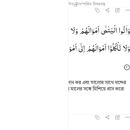
তাফসির
পাঠ
প্রতিফলন
কিরাত
হাদিস
সম্পর্কিত বিষয়বস্তু
৪:২
اتوا اليتامى اموالهم ولا تتبدلوا الخبيث بالطيب ولا تاكلوا اموالهم الى امو
وَاٰتُوا
الْیَتٰمٰۤی
اَمْوَالَهُمْ
وَلَا
تَتَبَدَّلُوا
الْخَبِیْثَ
بِالطَّیِّبِ ۪
َءَاتُوا۟ ٱلْيَتَـٰمَىٰٓ أَمْوَٰلَهُمْ ۖ وَلَا تَتَبَدَّلُوا۟ ٱلْخَبِيثَ بِٱلطَّيِّبِ ۖ وَلَا تَأْكُلُوٓا
وَلَا
تَاْكُلُوْۤا
اَمْوَالَهُمْ
اِلٰۤی
اَمْوَالِكُمْ ؕ
اِنَّهٗ
كَانَ
حُوْبًا
كَبِیْرًا
এবং ইয়াতীমদেরকে তাদের ধন-সম্পদ প্রদান কর এবং ভালোর সাথে মন্দের
বদল করো না এবং তাদের মাল নিজেদের মালের সঙ্গে মিশিয়ে গ্রাস করো
না, নিশ্চয় এটা মহাপাপ।
তাফসির
পাঠ
প্রতিফলন
৪:৩