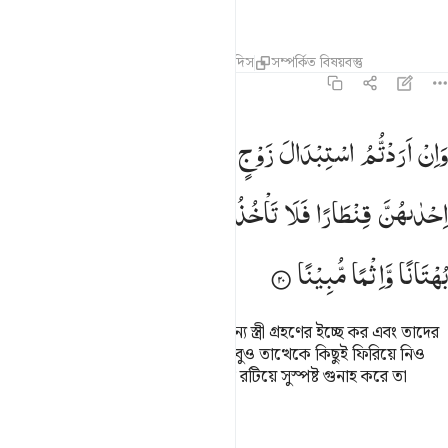
দিয়ে রেখেছেন।
তাফসির
পাঠ
প্রতিফলন
কিরাত
হাদিস
সম্পর্কিত বিষয়বস্তু
৪:২০
ان اردتم استبدال زوج مكان زوج واتيتم احداهن قنطارا فلا تاخذوا منه شييا 
وَاِنْ
اَرَدْتُّمُ
اسْتِبْدَالَ
زَوْجٍ
مَّكَانَ
زَوْجٍ ۙ
وَّاٰتَیْتُمْ
َإِنْ أَرَدتُّمُ ٱسْتِبْدَالَ زَوْجٍۢ مَّكَانَ زَوْجٍۢ وَءَاتَيْتُمْ إِحْدَىٰهُنَّ قِنطَارًۭا فَلَا 
اِحْدٰىهُنَّ
قِنْطَارًا
فَلَا
تَاْخُذُوْا
مِنْهُ
شَیْـًٔا ؕ
اَتَاْخُذُوْنَهٗ
بُهْتَانًا
وَّاِثْمًا
مُّبِیْنًا
যদি তোমরা এক স্ত্রী বদলিয়ে তদস্থলে অন্য স্ত্রী গ্রহণের ইচ্ছে কর এবং তাদের
একজনকে অগাধ সম্পদও দিয়ে থাক, তবুও তাত্থেকে কিছুই ফিরিয়ে নিও
না। তোমরা কি (স্ত্রীর নামে) মিথ্যে দুর্নাম রটিয়ে সুস্পষ্ট গুনাহ করে তা
ফেরত নেবে?