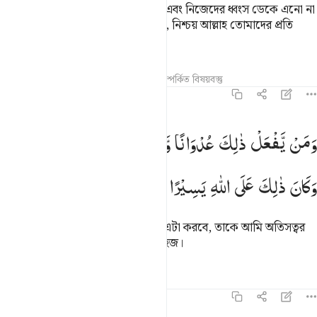
তবে পারস্পরিক সম্মতিতে ব্যবসায় বৈধ এবং নিজেদের ধ্বংস ডেকে এনো না
কিংবা তোমরা পরস্পরকে হত্যা করো না, নিশ্চয় আল্লাহ তোমাদের প্রতি
কৃপাময়।
তাফসির
পাঠ
প্রতিফলন
হাদিস
সম্পর্কিত বিষয়বস্তু
৪:৩০
من يفعل ذالك عدوانا وظلما فسوف نصليه نارا وكان ذالك على الله يسيرا
وَمَنْ
یَّفْعَلْ
ذٰلِكَ
عُدْوَانًا
وَّظُلْمًا
فَسَوْفَ
نُصْلِیْهِ
نَارًا ؕ
َمَن يَفْعَلْ ذَٰلِكَ عُدْوَٰنًۭا وَظُلْمًۭا فَسَوْفَ نُصْلِيهِ نَارًۭا ۚ وَكَانَ ذَٰلِكَ عَلَى ٱللَّهِ يَسِير
وَكَانَ
ذٰلِكَ
عَلَی
اللّٰهِ
یَسِیْرًا
যে ব্যক্তি সীমালঙ্ঘন ক’রে অন্যায়ভাবে এটা করবে, তাকে আমি অতিসত্বর
অগ্নিতে দগ্ধ করব, এটা আল্লাহর পক্ষে সহজ।
তাফসির
পাঠ
প্রতিফলন
৪:৩১