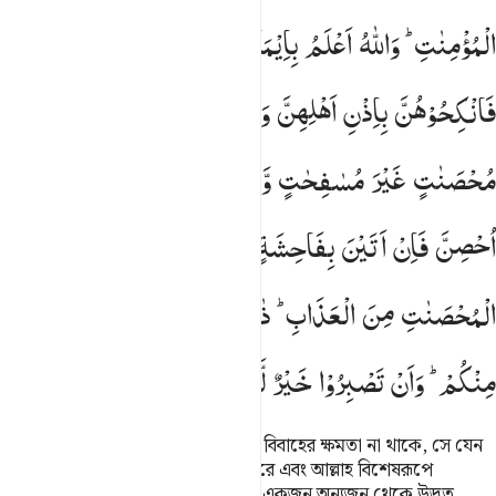
الْمُؤْمِنٰتِ ؕ
وَاللّٰهُ
اَعْلَمُ
بِاِیْمَانِكُمْ ؕ
بَعْضُكُمْ
مِّنْ
بَعْضٍ ۚ
فَانْكِحُوْهُنَّ
بِاِذْنِ
اَهْلِهِنَّ
وَاٰتُوْهُنَّ
اُجُوْرَهُنَّ
بِالْمَعْرُوْفِ
مُحْصَنٰتٍ
غَیْرَ
مُسٰفِحٰتٍ
وَّلَا
مُتَّخِذٰتِ
اَخْدَانٍ ۚ
فَاِذَاۤ
اُحْصِنَّ
فَاِنْ
اَتَیْنَ
بِفَاحِشَةٍ
فَعَلَیْهِنَّ
نِصْفُ
مَا
عَلَی
الْمُحْصَنٰتِ
مِنَ
الْعَذَابِ ؕ
ذٰلِكَ
لِمَنْ
خَشِیَ
الْعَنَتَ
مِنْكُمْ ؕ
وَاَنْ
تَصْبِرُوْا
خَیْرٌ
لَّكُمْ ؕ
وَاللّٰهُ
غَفُوْرٌ
رَّحِیْمٌ
তোমাদের যে ব্যক্তির স্বাধীনা মু’মিন নারী বিবাহের ক্ষমতা না থাকে, সে যেন
তোমাদের অধীনস্থ মু’মিনা দাসী বিবাহ করে এবং আল্লাহ বিশেষরূপে
তোমাদের ঈমানকে জানেন। তোমাদের একজন অন্যজন থেকে উদ্ভূত,