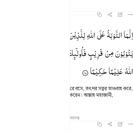
তাফসির
পাঠ
প্রতিফলন
কিরাত
৪:১৭
نما التوبة على الله للذين يعملون السوء بجهالة ثم يتوبون من قريب فاولا
اِنَّمَا
التَّوْبَةُ
عَلَی
اللّٰهِ
لِلَّذِیْنَ
یَعْمَلُوْنَ
السُّوْٓءَ
بِجَهَالَةٍ
ثُمَّ
ِنَّمَا ٱلتَّوْبَةُ عَلَى ٱللَّهِ لِلَّذِينَ يَعْمَلُونَ ٱلسُّوٓءَ بِجَهَـٰلَةٍۢ ثُمَّ يَتُوبُونَ مِن ق
یَتُوْبُوْنَ
مِنْ
قَرِیْبٍ
فَاُولٰٓىِٕكَ
یَتُوْبُ
اللّٰهُ
عَلَیْهِمْ ؕ
وَكَانَ
اللّٰهُ
عَلِیْمًا
حَكِیْمًا
নিশ্চয়ই যারা অজ্ঞতাবশতঃ মন্দ কাজ ক’রে বসে, তৎপর সত্বর তাওবাহ করে,
এরাই তারা যাদের তাওবাহ আল্লাহ কবূল করেন। আল্লাহ মহাজ্ঞানী,
মহাবিজ্ঞানী।
তাফসির
পাঠ
প্রতিফলন
সম্পর্কিত বিষয়বস্তু
৪:১৮