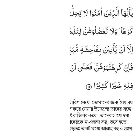
ا ايها الذين امنوا لا يحل لكم ان ترثوا النساء كرها ولا تعضلوهن لتذهب
یٰۤاَیُّهَا
الَّذِیْنَ
اٰمَنُوْا
لَا
یَحِلُّ
لَكُمْ
اَنْ
تَرِثُوا
النِّسَآءَ
َـٰٓأَيُّهَا ٱلَّذِينَ ءَامَنُوا۟ لَا يَحِلُّ لَكُمْ أَن تَرِثُوا۟ ٱلنِّسَآءَ كَرْهًۭا ۖ وَلَا تَع
كَرْهًا ؕ
وَلَا
تَعْضُلُوْهُنَّ
لِتَذْهَبُوْا
بِبَعْضِ
مَاۤ
اٰتَیْتُمُوْهُنَّ
اِلَّاۤ
اَنْ
یَّاْتِیْنَ
بِفَاحِشَةٍ
مُّبَیِّنَةٍ ۚ
وَعَاشِرُوْهُنَّ
بِالْمَعْرُوْفِ ۚ
فَاِنْ
كَرِهْتُمُوْهُنَّ
فَعَسٰۤی
اَنْ
تَكْرَهُوْا
شَیْـًٔا
وَّیَجْعَلَ
اللّٰهُ
فِیْهِ
خَیْرًا
كَثِیْرًا
হে ঈমানদারগণ! জোরপূর্বক নারীদের ওয়ারিশ হওয়া তোমাদের জন্য বৈধ নয়
আর তাদেরকে দেয়া মাল হতে কিছু উসূল করে নেয়ার উদ্দেশ্যে তাদের সঙ্গে
রূঢ় আচরণ করবে না, যদি না তারা সুস্পষ্ট ব্যভিচার করে। তাদের সাথে দয়া
ও সততার সঙ্গে জীবন যাপন কর, যদি তাদেরকে না-পছন্দ কর, তবে হতে
পারে যে তোমরা যাকে না-পছন্দ করছ, বস্তুতঃ তারই মধ্যে আল্লাহ বহু কল্যাণ