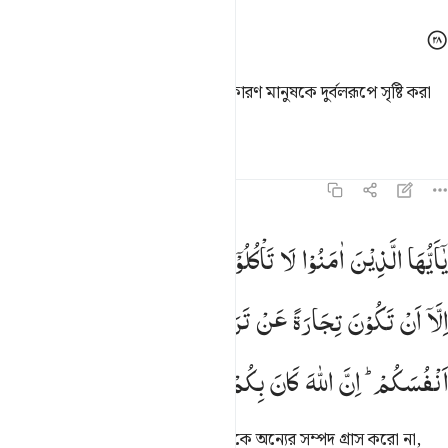
আল্লাহ তোমাদের ভার লঘু করতে চান, কারণ মানুষকে দুর্বলরূপে সৃষ্টি করা
হয়েছে।
তাফসির
পাঠ
প্রতিফলন
৪:২৯
ا ايها الذين امنوا لا تاكلوا اموالكم بينكم بالباطل الا ان تكون تجارة عن 
یٰۤاَیُّهَا
الَّذِیْنَ
اٰمَنُوْا
لَا
تَاْكُلُوْۤا
اَمْوَالَكُمْ
بَیْنَكُمْ
بِالْبَاطِلِ
َـٰٓأَيُّهَا ٱلَّذِينَ ءَامَنُوا۟ لَا تَأْكُلُوٓا۟ أَمْوَٰلَكُم بَيْنَكُم بِٱلْبَـٰطِلِ إِلَّآ أَن تَكُونَ
اِلَّاۤ
اَنْ
تَكُوْنَ
تِجَارَةً
عَنْ
تَرَاضٍ
مِّنْكُمْ ۫
وَلَا
تَقْتُلُوْۤا
اَنْفُسَكُمْ ؕ
اِنَّ
اللّٰهَ
كَانَ
بِكُمْ
رَحِیْمًا
হে ঈমানদারগণ! তোমরা অন্যায়ভাবে একে অন্যের সম্পদ গ্রাস করো না,