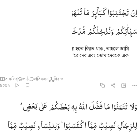
ن تجتنبوا كباير ما تنهون عنه نكفر عنكم سيياتكم وندخلكم مدخلا كريما ٣١
اِنْ
تَجْتَنِبُوْا
كَبَآىِٕرَ
مَا
تُنْهَوْنَ
عَنْهُ
نُكَفِّرْ
عَنْكُمْ
ِن تَجْتَنِبُوا۟ كَبَآئِرَ مَا تُنْهَوْنَ عَنْهُ نُكَفِّرْ عَنكُمْ سَيِّـَٔاتِكُمْ وَنُدْخِلْكُم مُّدْخَلً
سَیِّاٰتِكُمْ
وَنُدْخِلْكُمْ
مُّدْخَلًا
كَرِیْمًا
যদি তোমরা নিষিদ্ধ কাজের বড় বড় গুলো হতে বিরত থাক, তাহলে আমি
তোমাদের ছোট ছোট পাপগুলো ক্ষমা ক’রে দেব এবং তোমাদেরকে এক
মহামর্যাদার স্থানে প্রবেশ করাব।
তাফসির
পাঠ
প্রতিফলন
কিরাত
৪:৩২
لا تتمنوا ما فضل الله به بعضكم على بعض للرجال نصيب مما اكتسبوا و
وَلَا
تَتَمَنَّوْا
مَا
فَضَّلَ
اللّٰهُ
بِهٖ
بَعْضَكُمْ
عَلٰی
بَعْضٍ ؕ
َلَا تَتَمَنَّوْا۟ مَا فَضَّلَ ٱللَّهُ بِهِۦ بَعْضَكُمْ عَلَىٰ بَعْضٍۢ ۚ لِّلرِّجَالِ نَصِيبٌۭ م
لِلرِّجَالِ
نَصِیْبٌ
مِّمَّا
اكْتَسَبُوْا ؕ
وَلِلنِّسَآءِ
نَصِیْبٌ
مِّمَّا