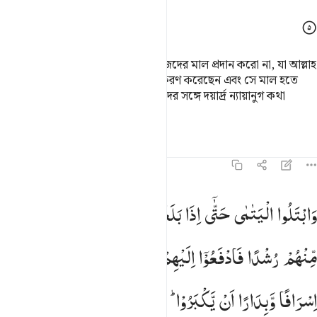
এবং তোমরা অল্প-বুদ্ধিসম্পন্নদেরকে নিজেদের মাল প্রদান করো না, যা আল্লাহ
তোমাদের জীবনে প্রতিষ্ঠিত থাকার উপকরণ করেছেন এবং সে মাল হতে
তাদের অন্ন-বস্ত্রের ব্যবস্থা করবে এবং তাদের সঙ্গে দয়ার্দ্র ন্যায়ানুগ কথা
বলবে।
তাফসির
পাঠ
প্রতিফলন
কিরাত
৪:৬
ابتلوا اليتامى حتى اذا بلغوا النكاح فان انستم منهم رشدا فادفعوا اليه
وَابْتَلُوا
الْیَتٰمٰی
حَتّٰۤی
اِذَا
بَلَغُوا
النِّكَاحَ ۚ
فَاِنْ
اٰنَسْتُمْ
َٱبْتَلُوا۟ ٱلْيَتَـٰمَىٰ حَتَّىٰٓ إِذَا بَلَغُوا۟ ٱلنِّكَاحَ فَإِنْ ءَانَسْتُم مِّنْهُمْ رُشْدًۭا 
مِّنْهُمْ
رُشْدًا
فَادْفَعُوْۤا
اِلَیْهِمْ
اَمْوَالَهُمْ ۚ
وَلَا
تَاْكُلُوْهَاۤ
اِسْرَافًا
وَّبِدَارًا
اَنْ
یَّكْبَرُوْا ؕ
وَمَنْ
كَانَ
غَنِیًّا