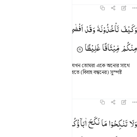
তাফসির
পাঠ
প্রতিফলন
৪:২১
كيف تاخذونه وقد افضى بعضكم الى بعض واخذن منكم ميثاقا غليظا ٢١
وَكَیْفَ
تَاْخُذُوْنَهٗ
وَقَدْ
اَفْضٰی
بَعْضُكُمْ
اِلٰی
بَعْضٍ
وَّاَخَذْنَ
َكَيْفَ تَأْخُذُونَهُۥ وَقَدْ أَفْضَىٰ بَعْضُكُمْ إِلَىٰ بَعْضٍۢ وَأَخَذْنَ مِنكُم مِّيثَـٰقًا غَلِيظ
مِنْكُمْ
مِّیْثَاقًا
غَلِیْظًا
কেমন করেই বা তোমরা তা গ্রহণ করবে যখন তোমরা একে অন্যের সাথে
সঙ্গত হয়েছ এবং তারা তোমাদের নিকট হতে (বিবাহ বন্ধনের) সুস্পষ্ট
প্রতিশ্রুতি নিয়েছে।
তাফসির
পাঠ
প্রতিফলন
৪:২২
لا تنكحوا ما نكح اباوكم من النساء الا ما قد سلف انه كان فاحشة ومقتا و
وَلَا
تَنْكِحُوْا
مَا
نَكَحَ
اٰبَآؤُكُمْ
مِّنَ
النِّسَآءِ
اِلَّا
مَا
قَدْ
َلَا تَنكِحُوا۟ مَا نَكَحَ ءَابَآؤُكُم مِّنَ ٱلنِّسَآءِ إِلَّا مَا قَدْ سَلَفَ ۚ إِنَّهُۥ كَانَ فَ