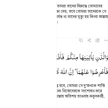
তোমাদের যে সব নারী ব্যভিচার করবে, তোমরা তাদের বিরুদ্ধে তোমাদের
চারজনের সাক্ষ্য গ্রহণ কর। যদি তারা সাক্ষ্য দেয়, তবে তোমরা তাদেরকে সে
সময় পর্যন্ত গৃহে আবদ্ধ করে রাখবে যে পর্যন্ত না তাদের মৃত্যু হয় কিংবা আল্লাহ
তাদের জন্য কোন পৃথক পথ বের করেন।
তাফসির
পাঠ
প্রতিফলন
৪:১৬
اللذان ياتيانها منكم فاذوهما فان تابا واصلحا فاعرضوا عنهما ان الله كان ت
وَالَّذٰنِ
یَاْتِیٰنِهَا
مِنْكُمْ
فَاٰذُوْهُمَا ۚ
فَاِنْ
تَابَا
وَاَصْلَحَا
َٱلَّذَانِ يَأْتِيَـٰنِهَا مِنكُمْ فَـَٔاذُوهُمَا ۖ فَإِن تَابَا وَأَصْلَحَا فَأَعْرِضُوا۟ عَنْهُمَآ ۗ إِن
فَاَعْرِضُوْا
عَنْهُمَا ؕ
اِنَّ
اللّٰهَ
كَانَ
تَوَّابًا
رَّحِیْمًا
তোমাদের মধ্যেকার যে দু’জন তাতে লিপ্ত হবে, তোমরা সে দু’জনকে শাস্তি
দেবে, অতঃপর যদি তারা তাওবাহ করে এবং নিজেদেরকে সংশোধন করে
তবে তাদের ব্যাপারে নিবৃত্ত হও, নিশ্চয় আল্লাহ অতিশয় তাওবাহ কবূলকারী,
পরম দয়ালু।