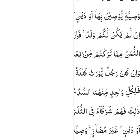
وَصِیَّةٍ
یُّوْصِیْنَ
بِهَاۤ
اَوْ
دَیْنٍ ؕ
وَلَهُنَّ
الرُّبُعُ
مِمَّا
تَرَكْتُمْ
اِنْ
لَّمْ
یَكُنْ
لَّكُمْ
وَلَدٌ ۚ
فَاِنْ
كَانَ
لَكُمْ
وَلَدٌ
فَلَهُنَّ
الثُّمُنُ
مِمَّا
تَرَكْتُمْ
مِّنْ
بَعْدِ
وَصِیَّةٍ
تُوْصُوْنَ
بِهَاۤ
اَوْ
دَیْنٍ ؕ
وَاِنْ
كَانَ
رَجُلٌ
یُّوْرَثُ
كَلٰلَةً
اَوِ
امْرَاَةٌ
وَّلَهٗۤ
اَخٌ
اَوْ
اُخْتٌ
فَلِكُلِّ
وَاحِدٍ
مِّنْهُمَا
السُّدُسُ ۚ
فَاِنْ
كَانُوْۤا
اَكْثَرَ
مِنْ
ذٰلِكَ
فَهُمْ
شُرَكَآءُ
فِی
الثُّلُثِ
مِنْ
بَعْدِ
وَصِیَّةٍ
یُّوْصٰی
بِهَاۤ
اَوْ
دَیْنٍ ۙ
غَیْرَ
مُضَآرٍّ ۚ
وَصِیَّةً
مِّنَ
اللّٰهِ ؕ
وَاللّٰهُ
عَلِیْمٌ