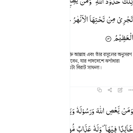
تِلْكَ
حُدُوْدُ
اللّٰهِ ؕ
وَمَنْ
یُّطِعِ
اللّٰهَ
وَرَسُوْلَهٗ
یُدْخِلْهُ
جَنّٰتٍ
ِلْكَ حُدُودُ ٱللَّهِ ۚ وَمَن يُطِعِ ٱللَّهَ وَرَسُولَهُۥ يُدْخِلْهُ جَنَّـٰتٍۢ تَجْرِى
تَجْرِیْ
مِنْ
تَحْتِهَا
الْاَنْهٰرُ
خٰلِدِیْنَ
فِیْهَا ؕ
وَذٰلِكَ
الْفَوْزُ
الْعَظِیْمُ
এসব আল্লাহর নির্ধারিত সীমা এবং যে ব্যক্তি আল্লাহ এবং তাঁর রসূলের অনুসরণ
করবে, আল্লাহ তাকে জান্নাতে দাখিল করবেন, যার পাদদেশে ঝর্ণাধারা
প্রবাহিত, তারা তাতে চিরবাসী হবে এবং এটা বিরাট সাফল্য।
তাফসির
পাঠ
প্রতিফলন
কিরাত
৪:১৪
من يعص الله ورسوله ويتعد حدوده يدخله نارا خالدا فيها وله عذاب مهين 
وَمَنْ
یَّعْصِ
اللّٰهَ
وَرَسُوْلَهٗ
وَیَتَعَدَّ
حُدُوْدَهٗ
یُدْخِلْهُ
نَارًا
َمَن يَعْصِ ٱللَّهَ وَرَسُولَهُۥ وَيَتَعَدَّ حُدُودَهُۥ يُدْخِلْهُ نَارًا خَـٰلِدًۭا فِيهَا وَلَهُ
خَالِدًا
فِیْهَا ۪
وَلَهٗ
عَذَابٌ
مُّهِیْنٌ