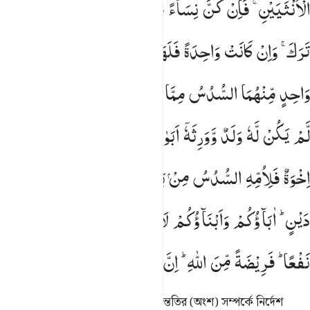
الْاُنْثَیَیْنِ ۚ
فَاِنْ
كُنَّ
نِسَآءً
فَوْقَ
اثْنَتَیْنِ
فَلَهُنَّ
ثُلُثَا
مَا
تَرَكَ ۚ
وَاِنْ
كَانَتْ
وَاحِدَةً
فَلَهَا
النِّصْفُ ؕ
وَلِاَبَوَیْهِ
لِكُلِّ
وَاحِدٍ
مِّنْهُمَا
السُّدُسُ
مِمَّا
تَرَكَ
اِنْ
كَانَ
لَهٗ
وَلَدٌ ۚ
فَاِنْ
لَّمْ
یَكُنْ
لَّهٗ
وَلَدٌ
وَّوَرِثَهٗۤ
اَبَوٰهُ
فَلِاُمِّهِ
الثُّلُثُ ۚ
فَاِنْ
كَانَ
لَهٗۤ
اِخْوَةٌ
فَلِاُمِّهِ
السُّدُسُ
مِنْ
بَعْدِ
وَصِیَّةٍ
یُّوْصِیْ
بِهَاۤ
اَوْ
دَیْنٍ ؕ
اٰبَآؤُكُمْ
وَاَبْنَآؤُكُمْ
لَا
تَدْرُوْنَ
اَیُّهُمْ
اَقْرَبُ
لَكُمْ
نَفْعًا ؕ
فَرِیْضَةً
مِّنَ
اللّٰهِ ؕ
اِنَّ
اللّٰهَ
كَانَ
عَلِیْمًا
حَكِیْمًا
আল্লাহ তোমাদেরকে তোমাদের সন্তান-সন্ততির (অংশ) সম্পর্কে নির্দেশ