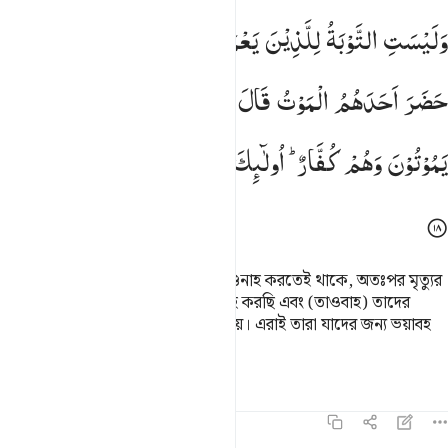
ليست التوبة للذين يعملون السييات حتى اذا حضر احدهم الموت قال اني تبت
وَلَیْسَتِ
التَّوْبَةُ
لِلَّذِیْنَ
یَعْمَلُوْنَ
السَّیِّاٰتِ ۚ
حَتّٰۤی
اِذَا
َلَيْسَتِ ٱلتَّوْبَةُ لِلَّذِينَ يَعْمَلُونَ ٱلسَّيِّـَٔاتِ حَتَّىٰٓ إِذَا حَضَرَ أَحَدَهُمُ ٱلْمَوْتُ قَالَ 
حَضَرَ
اَحَدَهُمُ
الْمَوْتُ
قَالَ
اِنِّیْ
تُبْتُ
الْـٰٔنَ
وَلَا
الَّذِیْنَ
یَمُوْتُوْنَ
وَهُمْ
كُفَّارٌ ؕ
اُولٰٓىِٕكَ
اَعْتَدْنَا
لَهُمْ
عَذَابًا
اَلِیْمًا
এমন লোকেদের তাওবাহ নিস্ফল যারা গুনাহ করতেই থাকে, অতঃপর মৃত্যুর
মুখোমুখী হলে বলে, আমি এখন তাওবাহ করছি এবং (তাওবাহ) তাদের
জন্যও নয় যাদের মৃত্যু হয় কাফির অবস্থায়। এরাই তারা যাদের জন্য ভয়াবহ
শাস্তির ব্যবস্থা করে রেখেছি।
তাফসির
পাঠ
প্রতিফলন
৪:১৯