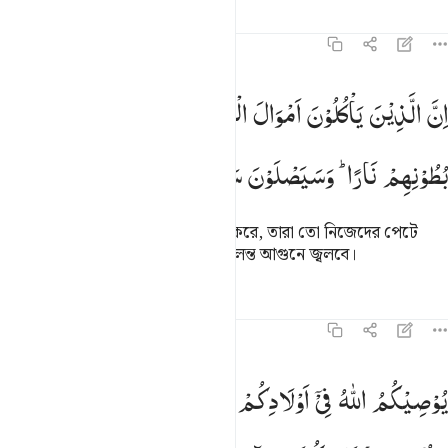
তাফসির
পাঠ
প্রতিফলন
৪:১০
ن الذين ياكلون اموال اليتامى ظلما انما ياكلون في بطونهم نارا وسيصلون
اِنَّ
الَّذِیْنَ
یَاْكُلُوْنَ
اَمْوَالَ
الْیَتٰمٰی
ظُلْمًا
اِنَّمَا
یَاْكُلُوْنَ
فِیْ
ِنَّ ٱلَّذِينَ يَأْكُلُونَ أَمْوَٰلَ ٱلْيَتَـٰمَىٰ ظُلْمًا إِنَّمَا يَأْكُلُونَ فِى بُطُونِهِمْ نَارًۭا
بُطُوْنِهِمْ
نَارًا ؕ
وَسَیَصْلَوْنَ
سَعِیْرًا
যারা ইয়াতীমদের মাল অন্যায়ভাবে গ্রাস করে, তারা তো নিজেদের পেটে
কেবল অগ্নিই ভক্ষণ করে, তারা শীঘ্রই জ্বলন্ত আগুনে জ্বলবে।
তাফসির
পাঠ
প্রতিফলন
কিরাত
৪:১১
وصيكم الله في اولادكم للذكر مثل حظ الانثيين فان كن نساء فوق اثنتين
یُوْصِیْكُمُ
اللّٰهُ
فِیْۤ
اَوْلَادِكُمْ ۗ
لِلذَّكَرِ
مِثْلُ
حَظِّ
ُوصِيكُمُ ٱللَّهُ فِىٓ أَوْلَـٰدِكُمْ ۖ لِلذَّكَرِ مِثْلُ حَظِّ ٱلْأُنثَيَيْنِ ۚ فَإِن كُنَّ نِسَآء