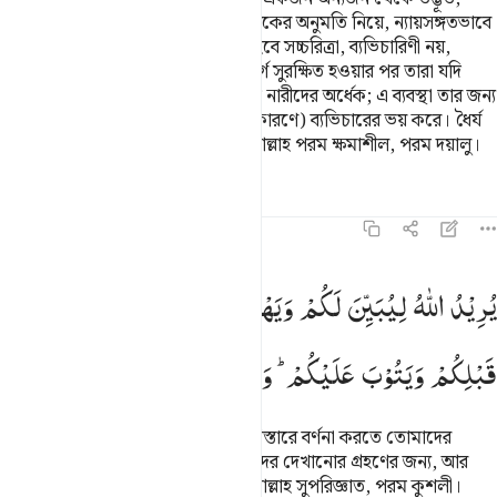
কাজেই তাদেরকে বিয়ে কর তাদের মালিকের অনুমতি নিয়ে, ন্যায়সঙ্গতভাবে
তাদের মহর তাদেরকে দিয়ে দাও, তারা হবে সচ্চরিত্রা, ব্যভিচারিণী নয়,
উপপতি গ্রহণকারিণীও নয়। বিবাহের দূর্গে সুরক্ষিত হওয়ার পর তারা যদি
ব্যভিচার করে, তবে তাদের শাস্তি আজাদ নারীদের অর্ধেক; এ ব্যবস্থা তার জন্য
তোমাদের যে ব্যক্তি (অবিবাহিত থাকার কারণে) ব্যভিচারের ভয় করে। ধৈর্য
ধারণ করা তোমাদের পক্ষে উত্তম এবং আল্লাহ পরম ক্ষমাশীল, পরম দয়ালু।
তাফসির
পাঠ
প্রতিফলন
কিরাত
৪:২৬
ريد الله ليبين لكم ويهديكم سنن الذين من قبلكم ويتوب عليكم والله علي
یُرِیْدُ
اللّٰهُ
لِیُبَیِّنَ
لَكُمْ
وَیَهْدِیَكُمْ
سُنَنَ
الَّذِیْنَ
مِنْ
ُرِيدُ ٱللَّهُ لِيُبَيِّنَ لَكُمْ وَيَهْدِيَكُمْ سُنَنَ ٱلَّذِينَ مِن قَبْلِكُمْ وَيَتُوبَ عَلَيْكُمْ ۗ وَٱ
قَبْلِكُمْ
وَیَتُوْبَ
عَلَیْكُمْ ؕ
وَاللّٰهُ
عَلِیْمٌ
حَكِیْمٌ
আল্লাহ ইচ্ছে করেন তোমাদের নিকট সবিস্তারে বর্ণনা করতে তোমাদের
আগেকার লোকেদের নিয়মনীতি তোমাদের দেখানোর গ্রহণের জন্য, আর
তোমাদেরকে ক্ষমা করার জন্য; বস্তুতঃ আল্লাহ সুপরিজ্ঞাত, পরম কুশলী।