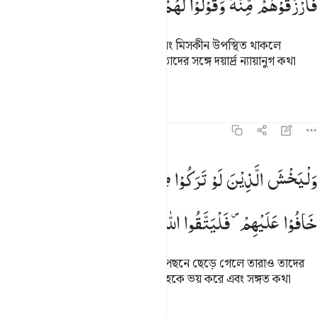
فَارْزُقُوْهُمْ
مِّنْهُ
وَقُوْلُوْا
لَهُمْ
قَوْلًا
مَّعْرُوْفًا
(সম্পত্তি) বণ্টনকালে স্বজন, ইয়াতীম এবং মিসকীন উপস্থিত থাকলে
তাদেরকেও তাত্থেকে কিছু দিয়ে দেবে, তাদের সঙ্গে দয়ার্দ্র ন্যায়ানুগ কথা
বলবে।
তাফসির
পাঠ
প্রতিফলন
হাদিস
৪:৯
ليخش الذين لو تركوا من خلفهم ذرية ضعافا خافوا عليهم فليتقوا الله ولي
وَلْیَخْشَ
الَّذِیْنَ
لَوْ
تَرَكُوْا
مِنْ
خَلْفِهِمْ
ذُرِّیَّةً
ضِعٰفًا
َلْيَخْشَ ٱلَّذِينَ لَوْ تَرَكُوا۟ مِنْ خَلْفِهِمْ ذُرِّيَّةًۭ ضِعَـٰفًا خَافُوا۟ عَلَيْهِمْ فَلْ
خَافُوْا
عَلَیْهِمْ ۪
فَلْیَتَّقُوا
اللّٰهَ
وَلْیَقُوْلُوْا
قَوْلًا
سَدِیْدًا
তারা যেন ভয় করে যে, অসহায় সন্তান পেছনে ছেড়ে গেলে তারাও তাদের
জন্য চিন্তিত হত, সুতরাং তারা যেন আল্লাহকে ভয় করে এবং সঙ্গত কথা
বলে।