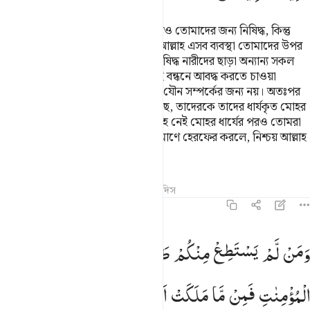
নারীদের মধ্যে বিবাহবন্ধনে আবদ্ধ নারীগণও তোমাদের জন্য নিষিদ্ধ, কিন্তু
তোমাদের অধিকারভুক্ত দাসীদের বাদে, আল্লাহ এসব ব্যবস্থা তোমাদের উপর
ফরয করে দিয়েছেন। তোমাদের জন্য নিষিদ্ধ নারীদের ছাড়া অন্যান্য সকল
নারীদেরকে মোহরের অর্থের বদলে বিবাহ বন্ধনে আবদ্ধ করতে চাওয়া
তোমাদের জন্য বৈধ করা হয়েছে, অবৈধ যৌন সম্পর্কের জন্য নয়। অতঃপর
তাদের মধ্যে যাদের তোমরা সম্ভোগ করেছ, তাদেরকে তাদের ধার্যকৃত মোহর
প্রদান কর। তোমাদের প্রতি কোনও গুনাহ নেই মোহর ধার্যের পরও তোমরা
উভয়ের সম্মতির ভিত্তিতে মোহরের পরিমাণে হেরফের করলে, নিশ্চয় আল্লাহ
সবিশেষ পরিজ্ঞাত ও পরম কুশলী।
তাফসির
পাঠ
প্রতিফলন
কিরাত
হাদিস
৪:২৫
من لم يستطع منكم طولا ان ينكح المحصنات المومنات فمن ما ملكت ا
وَمَنْ
لَّمْ
یَسْتَطِعْ
مِنْكُمْ
طَوْلًا
اَنْ
یَّنْكِحَ
الْمُحْصَنٰتِ
َمَن لَّمْ يَسْتَطِعْ مِنكُمْ طَوْلًا أَن يَنكِحَ ٱلْمُحْصَنَـٰتِ ٱلْمُؤْمِنَـٰتِ فَمِن مَّا مَلَك
الْمُؤْمِنٰتِ
فَمِنْ
مَّا
مَلَكَتْ
اَیْمَانُكُمْ
مِّنْ
فَتَیٰتِكُمُ