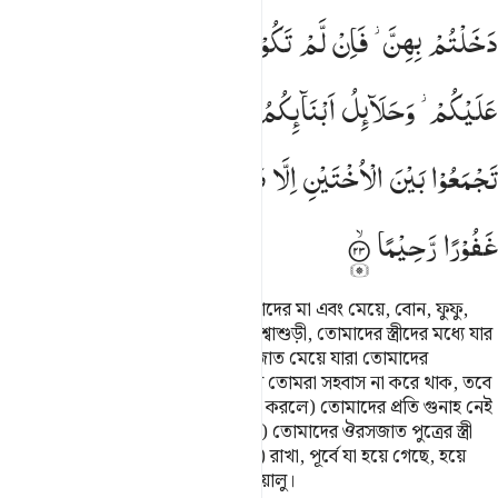
دَخَلْتُمْ
بِهِنَّ ؗ
فَاِنْ
لَّمْ
تَكُوْنُوْا
دَخَلْتُمْ
بِهِنَّ
فَلَا
جُنَاحَ
عَلَیْكُمْ ؗ
وَحَلَآىِٕلُ
اَبْنَآىِٕكُمُ
الَّذِیْنَ
مِنْ
اَصْلَابِكُمْ ۙ
وَاَنْ
تَجْمَعُوْا
بَیْنَ
الْاُخْتَیْنِ
اِلَّا
مَا
قَدْ
سَلَفَ ؕ
اِنَّ
اللّٰهَ
كَانَ
غَفُوْرًا
رَّحِیْمًا
তোমাদের প্রতি হারাম করা হয়েছে তোমাদের মা এবং মেয়ে, বোন, ফুফু,
খালা, ভাইঝি, ভাগিনী, দুধ মা, দুধ বোন, শ্বাশুড়ী, তোমাদের স্ত্রীদের মধ্যে যার
সাথে সঙ্গত হয়েছ তার পূর্ব স্বামীর ঔরসজাত মেয়ে যারা তোমাদের
তত্ত্বাবধানে আছে, কিন্তু যদি তাদের সাথে তোমরা সহবাস না করে থাক, তবে
(তাদের বদলে তাদের মেয়েদেরকে বিয়ে করলে) তোমাদের প্রতি গুনাহ নেই
এবং (তোমাদের প্রতি হারাম করা হয়েছে) তোমাদের ঔরসজাত পুত্রের স্ত্রী
এবং এক সঙ্গে দু’ বোনকে (বিবাহ বন্ধনে) রাখা, পূর্বে যা হয়ে গেছে, হয়ে
গেছে, নিশ্চয়ই আল্লাহ পরম ক্ষমাশীল, দয়ালু।