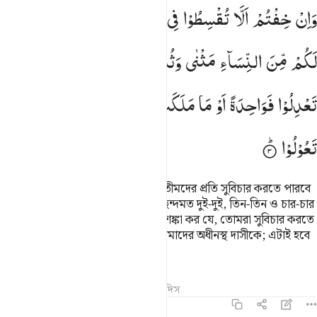
ان خفتم الا تقسطوا في اليتامى فانكحوا ما طاب لكم من النساء مثنى وثل
وَاِنْ
خِفْتُمْ
اَلَّا
تُقْسِطُوْا
فِی
الْیَتٰمٰی
فَانْكِحُوْا
مَا
طَابَ
َإِنْ خِفْتُمْ أَلَّا تُقْسِطُوا۟ فِى ٱلْيَتَـٰمَىٰ فَٱنكِحُوا۟ مَا طَابَ لَكُم مِّنَ ٱلنِّسَآءِ مَثْنَىٰ
لَكُمْ
مِّنَ
النِّسَآءِ
مَثْنٰی
وَثُلٰثَ
وَرُبٰعَ ۚ
فَاِنْ
خِفْتُمْ
اَلَّا
تَعْدِلُوْا
فَوَاحِدَةً
اَوْ
مَا
مَلَكَتْ
اَیْمَانُكُمْ ؕ
ذٰلِكَ
اَدْنٰۤی
اَلَّا
تَعُوْلُوْا
যদি তোমরা আশঙ্কা কর যে, (নারী) ইয়াতীমদের প্রতি সুবিচার করতে পারবে
না, তবে নারীদের মধ্য হতে নিজেদের পছন্দমত দুই-দুই, তিন-তিন ও চার-চার
জনকে বিবাহ কর, কিন্তু যদি তোমরা আশঙ্কা কর যে, তোমরা সুবিচার করতে
পারবে না, তাহলে একজনকে কিংবা তোমাদের অধীনস্থ দাসীকে; এটাই হবে
অবিচার না করার কাছাকাছি।
তাফসির
পাঠ
প্রতিফলন
কিরাত
হাদিস
৪:৪