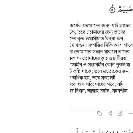
حَلِیْمٌ
তোমাদের স্ত্রীদের রেখে যাওয়া সম্পত্তির অর্ধেক তোমাদের জন্য- যদি তাদের
কোন সন্তান না থাকে আর যদি সন্তান থাকে, তবে তোমাদের জন্য তাদের
রেখে যাওয়া সম্পত্তির এক চতুর্থাংশ, তাদের কৃত ওয়াসীয়াত কিংবা ঋণ
পরিশোধের পর এবং তারা তোমাদের রেখে যাওয়া সম্পত্তির সিকি অংশ পাবে
যদি তোমাদের কোন সন্তান না থাকে, আর তোমাদের সন্তান থাকলে তাদের
জন্য তোমাদের সম্পত্তির আট ভাগের একভাগ- তোমাদের কৃত ওয়াসীয়ত
কিংবা ঋণ পরিশোধের পর। যদি পিতা-মাতাহীন ও সন্তানহীন কোন পুরুষ বা
নারীর শুধু বৈপিত্রেয় একটি ভাই বা একটি ভগ্নি থাকে, তবে প্রত্যেকের জন্য
ছ’ ভাগের এক ভাগ। যদি তারা তার চেয়ে অধিক হয়, তবে সকলেই
তৃতীয়াংশে শরীক হবে কৃত ওয়াসীয়াত কিংবা ঋণ পরিশোধের পরে, যদি
কারো জন্য ক্ষতিকর না হয়, এ হল আল্লাহর বিধান, আল্লাহ সর্বজ্ঞ, সহনশীল।
তাফসির
পাঠ
প্রতিফলন
কিরাত
৪:১৩
لك حدود الله ومن يطع الله ورسوله يدخله جنات تجري من تحتها الانهار خا