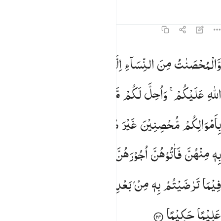
তাফসির
পাঠ
প্রতিফলন
হাদিস
৪:২৪
 والمحصنات من النساء الا ما ملكت ايمانكم كتاب الله عليكم واحل لكم
وَّالْمُحْصَنٰتُ
مِنَ
النِّسَآءِ
اِلَّا
مَا
مَلَكَتْ
اَیْمَانُكُمْ ۚ
كِتٰبَ
 وَٱلْمُحْصَنَـٰتُ مِنَ ٱلنِّسَآءِ إِلَّا مَا مَلَكَتْ أَيْمَـٰنُكُمْ ۖ كِتَـٰبَ ٱللَّهِ عَلَيْكُمْ ۚ 
اللّٰهِ
عَلَیْكُمْ ۚ
وَاُحِلَّ
لَكُمْ
مَّا
وَرَآءَ
ذٰلِكُمْ
اَنْ
تَبْتَغُوْا
بِاَمْوَالِكُمْ
مُّحْصِنِیْنَ
غَیْرَ
مُسٰفِحِیْنَ ؕ
فَمَا
اسْتَمْتَعْتُمْ
بِهٖ
مِنْهُنَّ
فَاٰتُوْهُنَّ
اُجُوْرَهُنَّ
فَرِیْضَةً ؕ
وَلَا
جُنَاحَ
عَلَیْكُمْ
فِیْمَا
تَرٰضَیْتُمْ
بِهٖ
مِنْ
بَعْدِ
الْفَرِیْضَةِ ؕ
اِنَّ
اللّٰهَ
كَانَ
عَلِیْمًا
حَكِیْمًا