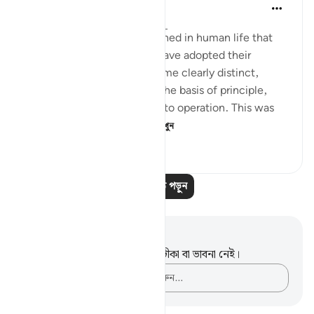
In the Shade of the Quran
৩২ সপ্তাহ আগে
·
রেফারেন্সিং
আয়াহ ৭:৯১
A rule that God has established in human life that
when truth and falsehood have adopted their
respective stands and become clearly distinct,
confronting each other on the basis of principle,
then God's law will come into operation. This was
what took place wi...
আরো দেখুন
০
০
৮০
আরও পাঠ পড়ুন
নোট এবং প্রতিফলন
এই পদটি সম্পর্কে আপনার কোনো টীকা বা ভাবনা নেই।
আপনার ভাবনাগুলো লিপিবদ্ধ করুন…