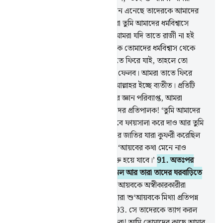
তোমাকে আর তোমার সঙ্গে যারা ঈমান এনেছে তাদেরকে আমাদের
জনপদ থেকে বের করে দেবই, অথবা তুমি আমাদের ধর্মবিশ্বাসে
অবশ্যই ফিরে আসবে।’ সে বলল, ‘আমরা যদি তাতে রাজী না হই
তবুও?’
89
.
আল্লাহ যখন আমাদেরকে তোমাদের ধর্মবিশ্বাস থেকে
রক্ষা করেছেন, তখন যদি আমরা তাতে ফিরে যাই, তাহলে তো
আমরা আল্লাহর প্রতি মিথ্যারোপ করে ফেলব। আমরা তাতে ফিরে
যেতে পারি না আমাদের প্রতিপালক আল্লাহর ইচ্ছে ব্যতীত। প্রতিটি
বিষয় সম্পর্কে আমাদের প্রতিপালকের জ্ঞান পরিব্যাপ্ত, আমরা
আল্লাহরই প্রতি নির্ভর করি। হে আমাদের প্রতিপালক! ‘তুমি আমাদের
আর আমাদের জাতির মধ্যে সঠিকভাবে ফায়সালা করে দাও আর তুমি
হলে সর্বোত্তম মীমাংসাকারী।’
90
.
তার জাতির যারা কুফরী করেছিল
সেই প্রধানগণ বলল, ‘তোমরা যদি শু‘আয়বের কথা মেনে নাও
তাহলে তোমরা ক্ষতিগ্রস্তদের অন্তর্ভুক্ত হয়ে যাবে।’
91
.
অতঃপর
ভূমিকম্প তাদেরকে হঠাৎ আঘাত হানল আর তারা তাদের ঘরবাড়িতে
উপুড় হয়ে পড়ে রইল।
92
.
যেন শু‘আয়বকে অস্বীকারকারীরা
সেখানে কোনদিন বসবাস করেনি। যারা শু‘আয়বকে মিথ্যা প্রতিপন্ন
করেছিল তারা ক্ষতিগ্রস্ত হয়ে গেল।
93
.
সে তাদেরকে ত্যাগ করল
আর বলল, ‘হে আমার জাতির লোকেরা! আমি তোমাদের কাছে আমার