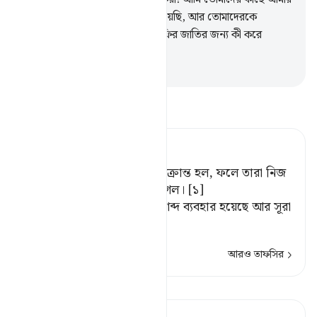
প্রতিপালকের প্রেরিত বাণী পৌঁছে দিয়েছি, আর তোমাদেরকে
সদুপদেশ দিয়েছি, কাজেই আমি কাফির জাতির জন্য কী করে
আক্ষেপ করতে পারি।’
-
Taisirul Quran
তাফসীর পড়ুন
Tafsir Ahsanul Bayaan
অতঃপর তারা ভূমিকম্প দ্বারা আক্রান্ত হল, ফলে তারা নিজ
গৃহে উপুড় অবস্থায় ধ্বংস হয়ে গেল। [১]
[১] এখানে رَجفَة (ভূমিকম্প) শব্দ ব্যবহার হয়েছে আর সূরা
হূদের
…
আরও পড়ুন
আরও তাফসির
পাঠ