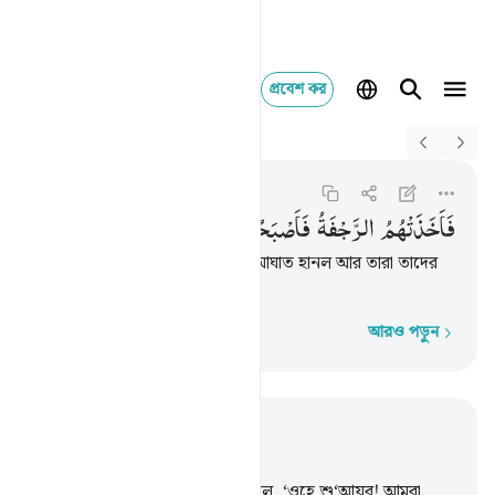
প্রবেশ কর
Switch Quran.com to
English
فاخذتهم الرجفة فاص
Al-A'raf
7:91
৭:৯১
فَاَخَذَتْهُمُ
الرَّجْفَةُ
فَاَصْبَحُوْا
فِیْ
دَارِهِمْ
جٰثِمِیْنَ
অতঃপর ভূমিকম্প তাদেরকে হঠাৎ আঘাত হানল আর তারা তাদের
ঘরবাড়িতে উপুড় হয়ে পড়ে রইল।
আরও পড়ুন
শব্দে শব্দে
প্রাসঙ্গিকভাবে পড়ুন
অধ্যায় ৭, পৃষ্ঠা ১৪৬, জুজ ৯
88
.
তার জাতির উদ্ধত সর্দারগণ বলল, ‘ওহে শু‘আয়ব! আমরা