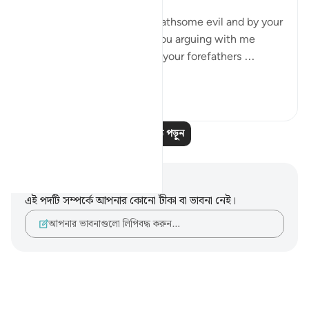
"You are already beset by loathsome evil and by your
Lord's condemnation. Are you arguing with me
about some names you and your forefathers ...
আরো দেখুন
০
০
আরও পাঠ পড়ুন
নোট এবং প্রতিফলন
এই পদটি সম্পর্কে আপনার কোনো টীকা বা ভাবনা নেই।
আপনার ভাবনাগুলো লিপিবদ্ধ করুন…