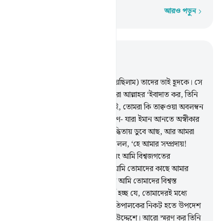
আরও পড়ুন
শব্দে শব্দে
প্রাসঙ্গিকভাবে পড়ুন
অধ্যায় ৭, পৃষ্ঠা ১৪৩, জুজ ৮
65
.
আর ‘আদ জাতির কাছে (পাঠিয়েছিলাম) তাদের ভাই হূদকে। সে
বলেছিল, ‘হে আমার সম্প্রদায়! তোমরা আল্লাহর ‘ইবাদাত কর, তিনি
ছাড়া তোমাদের অন্য কোন ইলাহ নেই, তোমরা কি তাক্বওয়া অবলম্বন
করবে না?’
66
.
তার জাতির প্রধানগণ- যারা ইমান আনতে অস্বীকার
করেছিল, বলল, ‘তুমি নিশ্চিতই নির্বুদ্ধিতায় ডুবে আছ, আর আমরা
মনে করি তুমি মিথ্যেবাদী।’
67
.
সে বলল, ‘হে আমার সম্প্রদায়!
আমার মাঝে কোন নির্বুদ্ধিতা নেই, বরং আমি বিশ্বজগতের
প্রতিপালকের প্রেরিত রসূল।’
68
.
‘আমি তোমাদের কাছে আমার
প্রতিপালকের বাণী পৌঁছে দিচ্ছি, আর আমি তোমাদের বিশ্বস্ত
কল্যাণকামী।
69
.
তোমরা কি আশ্চর্য হচ্ছ যে, তোমাদেরই মধ্যে
একজন লোকের উপর তোমাদের প্রতিপালকের নিকট হতে উপদেশ
এসেছে তোমাদেরকে সাবধান করার উদ্দেশে। আরো স্মরণ কর তিনি