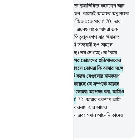
তোমাদেরকে নূহের কওমের পর তাদের স্থলাভিষিক্ত করেছেন আর
দৈহিক গঠনে অধিকতর বলিষ্ঠ করেছেন, কাজেই আল্লাহর অনুগ্রহের
কথা স্মরণ কর যাতে তোমরা সাফল্যমন্ডিত হতে পার।’
70
.
তারা
বলল, ‘তুমি কি আমাদের কাছে এজন্য এসেছ যাতে আমরা এক
আল্লাহর ‘ইবাদাত করি আর আমাদের পিতৃপুরুষগণ যার ‘ইবাদাত
করত তা ত্যাগ করি? কাজেই তুমি যদি সত্যবাদী হও তাহলে
আমাদেরকে যে জিনিসের ওয়াদা করছ (ভয় দেখাচ্ছ) তা নিয়ে
এসো।’
71
.
সে বলল, ‘তোমাদের উপর তোমাদের প্রতিপালকের
অসন্তোষ ও ক্রোধ নেমে এসেছে। তাহলে তোমরা কি আমার সঙ্গে
এমন কতকগুলো নাম সম্পর্কে বিতর্ক করছ যেগুলোর নামকরণ
তোমরা আর তোমাদের বাপ-দাদারাই করেছে যে সম্পর্কে আল্লাহ
কোন প্রমাণ নাযিল করেননি? তাহলে তোমরা অপেক্ষা কর, আমিও
তোমাদের সঙ্গে অপেক্ষমান থাকলাম।’
72
.
আমার করুণায় আমি
তাকে ও তার সঙ্গী-সাথীদেরকে রক্ষা করলাম আর আমার
নিদর্শনাবলীকে যারা অস্বীকার করেছিল এবং ঈমান আনেনি তাদের
মূল উৎপাটন করলাম।
-
Taisirul Quran