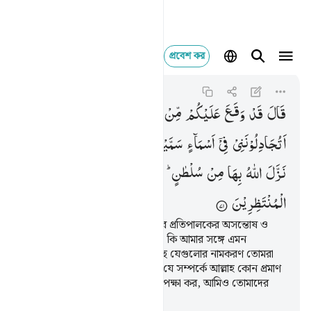
প্রবেশ কর
قال قد وقع عليكم 
Al-A'raf
7:71
৭:৭১
قَالَ
قَدْ
وَقَعَ
عَلَیْكُمْ
مِّنْ
رَّبِّكُمْ
رِجْسٌ
وَّغَضَبٌ ؕ
اَتُجَادِلُوْنَنِیْ
فِیْۤ
اَسْمَآءٍ
سَمَّیْتُمُوْهَاۤ
اَنْتُمْ
وَاٰبَآؤُكُمْ
مَّا
نَزَّلَ
اللّٰهُ
بِهَا
مِنْ
سُلْطٰنٍ ؕ
فَانْتَظِرُوْۤا
اِنِّیْ
مَعَكُمْ
مِّنَ
الْمُنْتَظِرِیْنَ
সে বলল, ‘তোমাদের উপর তোমাদের প্রতিপালকের অসন্তোষ ও
ক্রোধ নেমে এসেছে। তাহলে তোমরা কি আমার সঙ্গে এমন
কতকগুলো নাম সম্পর্কে বিতর্ক করছ যেগুলোর নামকরণ তোমরা
আর তোমাদের বাপ-দাদারাই করেছে যে সম্পর্কে আল্লাহ কোন প্রমাণ
নাযিল করেননি? তাহলে তোমরা অপেক্ষা কর, আমিও তোমাদের
সঙ্গে অপেক্ষমান থাকলাম।’