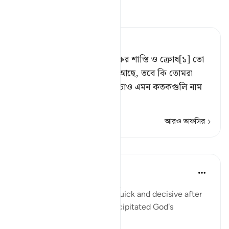
তাফসীর পড়ুন
Tafsir Ahsanul Bayaan
হূদ বলল, ‘তোমাদের প্রতিপালকের শাস্তি ও ক্রোধ[১] তো
তোমাদের উপর নির্ধারিত হয়েই আছে, তবে কি তোমরা
আমার সাথে বিতর্কে লিপ্ত হতে চাও এমন কতকগুলি নাম
সম্বন্
…
আরও পড়ুন
আরও তাফসির
পাঠ
In the Shade of the Quran
৩১ সপ্তাহ আগে
·
রেফারেন্সিং
আয়াহ ৭:৭১
The Prophet's answer was quick and decisive after
the elders of his people precipitated God's
punishment, as he said: