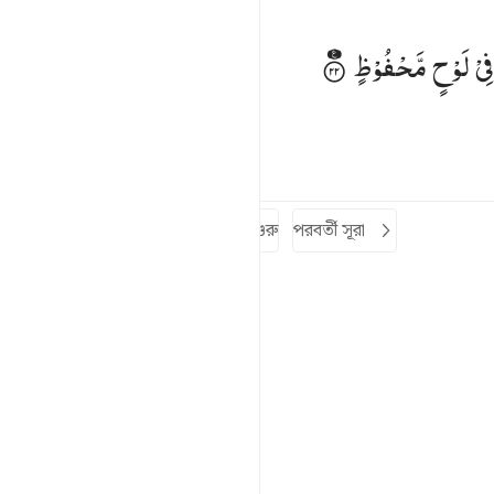
ي لوح محفوظ ٢٢
فِیْ
لَوْحٍ
مَّحْفُوْظٍ
ِى لَوْحٍۢ مَّحْفُوظٍۭ ٢٢
সুরক্ষিত ফলকে লিপিবদ্ধ।
তাফসির
পাঠ
প্রতিফলন
কিরাত
আগের সূরা
সূরার শুরু
পরবর্তী সূরা