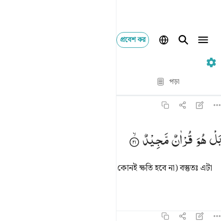
প্রবেশ কর
৮৫. Al-Buruj
পদ্য দ্বারা পদ্য
পড়া
অনুবাদ
: Taisirul Quran
৮৫:২১
ل هو قران مجيد ٢١
بَلْ
هُوَ
قُرْاٰنٌ
مَّجِیْدٌ
َلْ هُوَ قُرْءَانٌۭ مَّجِيدٌۭ ٢١
(কাফিররা অমান্য করলেও এ কুরআনের কোনই ক্ষতি হবে না) বস্তুতঃ এটা
সম্মানিত কুরআন,
তাফসির
পাঠ
প্রতিফলন
৮৫:২২