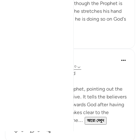
to Him that continues even though the Prophet is
no longer with them. When he stretches his hand
out to accept their pledges, he is doing so on God's
behalf...
আরো দেখুন
০
০
In the Shade of the Quran
৩১ সপ্তাহ আগে
·
রেফারেন্সিং
আয়াহ ৪৮:৮-১০
The Promise and the Reward
The surah addresses the Prophet, pointing out the
Prophet's role and its objective. It tells the believers
about the believers' duty towards God after having
received His message. It makes clear to the
believers that the pledges the...
আরো দেখুন
০
০