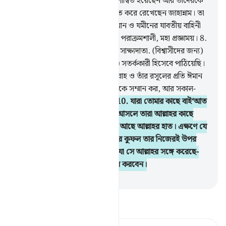
অশুভ চক্র। আল্লাহ তাদের উপর রাগান্বিত হয়েছেন আর তাদেরকে
লা‘নাত করেছেন। তাদের জন্য প্রস্তুত করে রেখেছেন জাহান্নাম। তা
কতই না নিকৃষ্ট আবাসস্থল!
7
.
আসমান ও যমীনের যাবতীয় বাহিনী
আল্লাহর কর্তৃত্বের অধীন। আল্লাহ মহা পরাক্রমশালী, মহা প্রজ্ঞাময়।
8
.
(হে রাসূল) আমি তোমাকে (সত্যের) সাক্ষ্যদাতা. (বিশ্বাসীদের জন্য)
সুসংবাদদাতা ও (অবিশ্বাসীদের জন্য) সতর্ককারী হিসেবে পাঠিয়েছি।
9
.
যেন (ওহে মানুষেরা) তোমরা আল্লাহ ও তাঁর রসূলের প্রতি ঈমান
আন, রসূলকে শক্তি যোগাও আর তাকে সম্মান কর, আর সকাল-
সন্ধ্যায় আল্লাহর মহিমা ঘোষণা কর।
10
.
যারা তোমার কাছে বাই‘আত
(অর্থাৎ আনুগত্য করার শপথ) করে আসলে তারা আল্লাহর কাছে
বাই‘আত করে। তাদের হাতের উপর আছে আল্লাহর হাত। এক্ষণে যে
এ ও‘য়াদা ভঙ্গ করে, এ ও‘য়াদা ভঙ্গের কুফল তার নিজেরই উপর
পড়বে। আর যে ও‘য়াদা পূর্ণ করবে- যা সে আল্লাহর সঙ্গে করেছে-
তিনি অচিরেই তাকে মহা পুরস্কার দান করবেন।
-
Taisirul Quran
তাফসীর পড়ুন