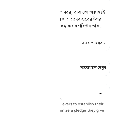
Tafsir Ahsanul Bayaan
নিশ্চয় যারা তোমার বায়আত গ্রহণ করে, তারা তো আল্লাহরই
বায়আত গ্রহণ করে।[১] আল্লাহর হাত তাদের হাতের উপর।
[২] সুতরাং যে তা ভঙ্গ করে, তা ভঙ্গ করার পরিণাম তাক
…
আরও পড়ুন
আরও তাফসির
কিরাত দেখুন
এই শ্লোকে আছে 2 সংযোগস্থল
সংযোগস্থল দেখুন
পাঠ
In the Shade of the Quran
৩১ সপ্তাহ আগে
·
রেফারেন্সিং
আয়াহ ৪৮:১০
The Prophet came to the believers to establish their
bond with God, and to solemnize a pledge they give