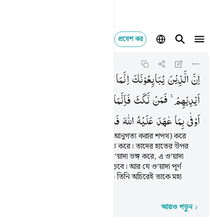
প্রবেশ কর
ان الذين يبايعونك ان
Al-Fath
48:10
৪৮:১০
اِنَّ
الَّذِیْنَ
یُبَایِعُوْنَكَ
اِنَّمَا
یُبَایِعُوْنَ
اللّٰهَ ؕ
یَدُ
اللّٰهِ
فَوْقَ
اَیْدِیْهِمْ ۚ
فَمَنْ
نَّكَثَ
فَاِنَّمَا
یَنْكُثُ
عَلٰی
نَفْسِهٖ ۚ
وَمَنْ
اَوْفٰی
بِمَا
عٰهَدَ
عَلَیْهُ
اللّٰهَ
فَسَیُؤْتِیْهِ
اَجْرًا
عَظِیْمًا
যারা তোমার কাছে বাই‘আত (অর্থাৎ আনুগত্য করার শপথ) করে
আসলে তারা আল্লাহর কাছে বাই‘আত করে। তাদের হাতের উপর
আছে আল্লাহর হাত। এক্ষণে যে এ ও‘য়াদা ভঙ্গ করে, এ ও‘য়াদা
ভঙ্গের কুফল তার নিজেরই উপর পড়বে। আর যে ও‘য়াদা পূর্ণ
করবে- যা সে আল্লাহর সঙ্গে করেছে- তিনি অচিরেই তাকে মহা
পুরস্কার দান করবেন।
আরও পড়ুন
শব্দে শব্দে