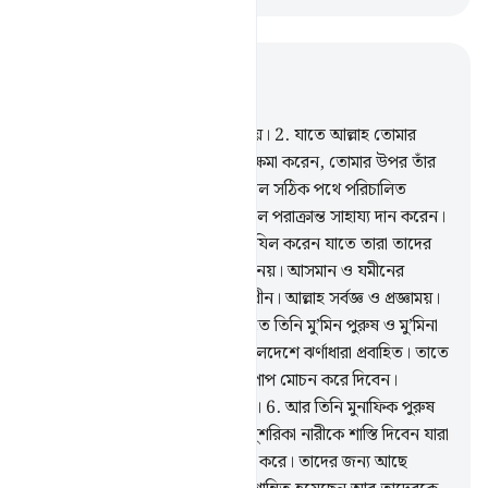
প্রাসঙ্গিকভাবে পড়ুন
অধ্যায় ৪৮, পৃষ্ঠা ৪৬০, জুজ ২৬
1
.
আমি তোমাকে দিয়েছি স্পষ্ট বিজয়।
2
.
যাতে আল্লাহ তোমার
আগের ও পিছের যাবতীয় ভুলভ্রান্তি ক্ষমা করেন, তোমার উপর তাঁর
নি‘মাত পূর্ণ করেন এবং তোমাকে সরল সঠিক পথে পরিচালিত
করেন।
3
.
আর আল্লাহ তোমাকে প্রবল পরাক্রান্ত সাহায্য দান করেন।
4
.
তিনিই মু’মিনদের দিলে প্রশান্তি নাযিল করেন যাতে তারা তাদের
ঈমানের সাথে আরো ঈমান বাড়িয়ে নেয়। আসমান ও যমীনের
যাবতীয় বাহিনী আল্লাহর কর্তৃত্বের অধীন। আল্লাহ সর্বজ্ঞ ও প্রজ্ঞাময়।
5
.
(তিনি এ কাজ করেন এজন্য) যাতে তিনি মু’মিন পুরুষ ও মু’মিনা
নারীকে জান্নাতে প্রবিষ্ট করেন যার তলদেশে ঝর্ণাধারা প্রবাহিত। তাতে
তারা চিরকাল থাকবে। তিনি তাদের পাপ মোচন করে দিবেন।
আল্লাহর দৃষ্টিতে এটাই বিরাট সাফল্য।
6
.
আর তিনি মুনাফিক পুরুষ
ও মুনাফিকা নারী, মুশরিক পুরুষ ও মুশরিকা নারীকে শাস্তি দিবেন যারা
আল্লাহ সম্পর্কে খারাপ ধারণা পোষণ করে। তাদের জন্য আছে