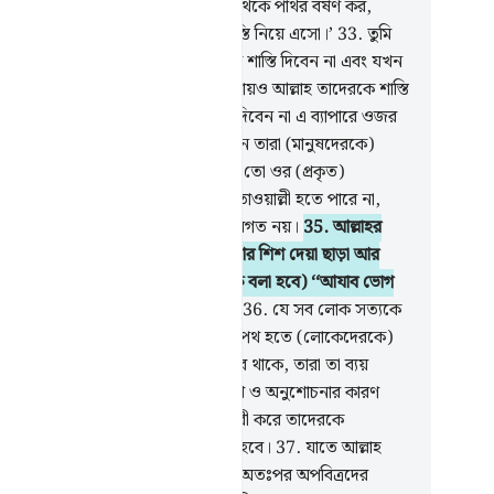
বীন) হয় তাহলে আমাদের উপর আসমান থেকে পাথর বর্ষণ কর,
বা আমাদের উপর কোন যন্ত্রণাদায়ক শাস্তি নিয়ে এসো।’
33
.
তুমি
ের মাঝে থাকা অবস্থায় আল্লাহ তাদেরকে শাস্তি দিবেন না এবং যখন
া ক্ষমা প্রার্থনা করতে থাকবে এরূপ অবস্থায়ও আল্লাহ তাদেরকে শাস্তি
েন না।
34
.
আল্লাহ যে তাদেরকে শাস্তি দিবেন না এ ব্যাপারে ওজর
 করার জন্য তাদের কাছে কী আছে যখন তারা (মানুষদেরকে)
জিদুল হারাম-এর পথে বাধা দিচ্ছে? তারা তো ওর (প্রকৃত)
াওয়াল্লী নয়, মুত্তাকীরা ছাড়া কেউ তার মুতাওয়াল্লী হতে পারে না,
্তু তাদের অধিকাংশ লোক এ সম্পর্কে অবগত নয়।
35
.
আল্লাহর
র নিকট তাদের নামায হাত তালি মারা আর শিশ দেয়া ছাড়া আর
ুই না, (এসব অপরাধে লিপ্ত ব্যক্তিদেরকে বলা হবে) ‘‘আযাব ভোগ
যেহেতু তোমরা কুফরীতে লিপ্ত ছিলে’’।
36
.
যে সব লোক সত্যকে
ে নিতে অস্বীকার করেছে তারা আল্লাহর পথ হতে (লোকেদেরকে)
া দেয়ার জন্য তাদের ধন-সম্পদ ব্যয় করে থাকে, তারা তা ব্যয়
তেই থাকবে, অতঃপর এটাই তাদের দুঃখ ও অনুশোচনার কারণ
। পরে তারা পরাজিতও হবে। যারা কুফরী করে তাদেরকে
শেষে) জাহান্নামের পানে একত্রিত করা হবে।
37
.
যাতে আল্লাহ
ত্র থেকে অপবিত্রকে আলাদা করে দেন, অতঃপর অপবিত্রদের