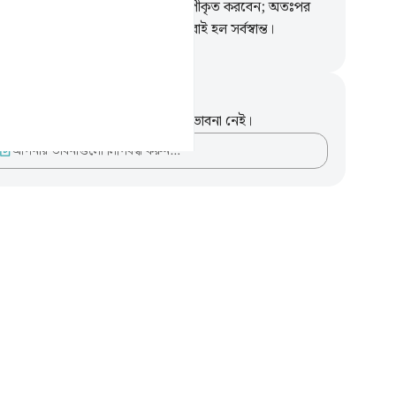
কে অন্যের উপর রাখবেন, সকলকে স্তুপীকৃত করবেন; অতঃপর
সমষ্টিকে জাহান্নামে নিক্ষেপ করবেন। এরাই হল সর্বস্বান্ত।
isirul Quran
ট এবং প্রতিফলন
পদটি সম্পর্কে আপনার কোনো টীকা বা ভাবনা নেই।
আপনার ভাবনাগুলো লিপিবদ্ধ করুন…