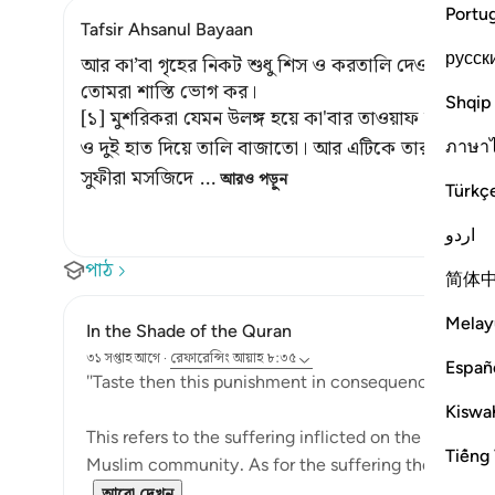
Portu
Tafsir Ahsanul Bayaan
русск
আর কা’বা গৃহের নিকট শুধু শিস ও করতালি দেওয়াই ছিল ত
তোমরা শাস্তি ভোগ কর।
Shqip
[১] মুশরিকরা যেমন উলঙ্গ হয়ে কা'বার তাওয়াফ করত অনু
ও দুই হাত দিয়ে তালি বাজাতো। আর এটিকে তারা ইবাদত
ภาษา
সুফীরা মসজিদে
…
আরও পড়ুন
Türkç
اردو
পাঠ
简体
Melay
In the Shade of the Quran
৩১ সপ্তাহ আগে
·
রেফারেন্সিং
আয়াহ ৮:৩৫
Españ
"Taste then this punishment in consequence of your 
Kiswah
This refers to the suffering inflicted on the unbeliev
Tiếng 
Muslim community. As for the suffering they prayed 