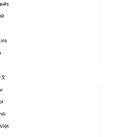
(দ্
guês
কিং
ий
তাদ
াদের নামায।[১] সুতরাং অবিশ্বাসের জন্য
তার
রূপ তাওয়াফের সময় মুখে আঙ্গুল দিয়ে শিস দিত
দিব
পেশ
 ও পুণ্যের কাজ মনে করত। যেমন আজকাল কিছু
ไทย
মাস
e
মুত
আরও তাফসির
কিন
ঘরে
中文
কিছ
কর 
u
মেন
বাধ
ol
disbelief" (Verse 35)
কর
ili
হবে
ers in the Battle of Badr at the hands of the
(অব
Việt
for, which involves extermination,...
পবি