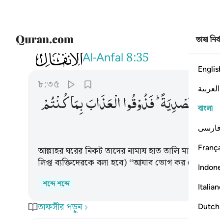
ভাষা নির
008
وما كان صلاتهم عند البيت الا مكاء و
Al-Anfal
8:35
Englis
৮:৩৫
العربية
ُكَآءً
وَّتَصْدِیَةً ؕ
فَذُوْقُوا
الْعَذَابَ
بِمَا
كُنْتُمْ
বাংলা
ارسی
França
আল্লাহর ঘরের নিকট তাদের নামায হাত তালি মারা আর শ
লিপ্ত ব্যক্তিদেরকে বলা হবে) ‘‘আযাব ভোগ কর যেহেতু তো
Indon
শব্দে শব্দে
Italia
তাফসীর পড়ুন
Dutch