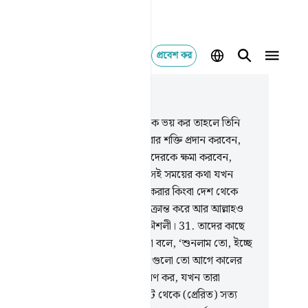
প্রবেশ কর
াসঙ্গিকভাবে পড়ুন
যায় ৮, পৃষ্ঠা ১৬৩, জুজ ৯
.
ওহে ঈমানদারগণ! তোমরা যদি আল্লাহকে ভয় কর তাহলে তিনি
াদেরকে ভাল ও মন্দের মধ্যে পার্থক্য করার শক্তি প্রদান করবেন,
াদের দোষ-ত্রুটি দূর করে দিবেন, তোমাদেরকে ক্ষমা করবেন,
লাহ বড়ই অনুগ্রহশীল।
30
.
স্মরণ কর, সেই সময়ের কথা যখন
িরগণ তোমাকে বন্দী করার কিংবা হত্যা করার কিংবা দেশ থেকে
 করে দেয়ার জন্য ষড়যন্ত্র করে। তারা চক্রান্ত করে আর আল্লাহও
ল করেন। আল্লাহই হচ্ছেন সর্বশ্রেষ্ঠ কৌশলী।
31
.
তাদের কাছে
 আমার আয়াত পাঠ করা হয় তখন তারা বলে, ‘শুনলাম তো, ইচ্ছে
লে এ রকম কথা আমরাও বলতে পারি, এগুলো তো আগে কালের
্ছা কাহিনী ছাড়া আর কিছুই না।’
32
.
স্মরণ কর, যখন তারা
ছিল, ‘হে আল্লাহ! এটা যদি তোমার নিকট থেকে (প্রেরিত) সত্য