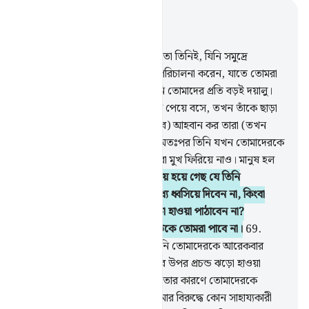
প্রাসঙ্গিকভাবে পড়ুন
অধ্যায় ১৭, পৃষ্ঠা ২৬০, জুজ ১৫
66
.
তোমাদের (প্রকৃত) প্রতিপালক তো তিনিই, যিনি সমুদ্রে
তোমাদের জন্য সুস্থিরভাবে নৌযান পরিচালনা করেন, যাতে তোমরা
তাঁর অনুগ্রহ সন্ধান করতে পার, তিনি তোমাদের প্রতি বড়ই দয়ালু।
67
.
সমুদ্রে যখন বিপদ তোমাদেরকে পেয়ে বসে, তখন তাঁকে ছাড়া
অন্য যাদেরকে তোমরা (উপাস্য ভেবে) আহবান কর তারা (তখন
তোমাদের মন থেকে) হারিয়ে যায়। অতঃপর তিনি যখন তোমাদেরকে
স্থলে এনে বাঁচিয়ে দেন, তখন তোমরা মুখ ফিরিয়ে নাও। মানুষ হল
বড়ই অকৃতজ্ঞ।
68
.
তোমরা কি নির্ভয় হয়ে গেছ যে তিনি
তোমাদেরকে স্থলভাগেই যমীনের মধ্যে ধ্বসিয়ে দিবেন না, কিংবা
তোমাদের উপর শিলা বর্ষণকারী ঝড়ো হাওয়া পাঠাবেন না?
এমতাবস্থায় তোমাদের রক্ষাকারী কাউকে তোমরা পাবে না।
69
.
তোমরা কি ভয়হীন হয়ে গেছ যে, তিনি তোমাদেরকে আরেকবার
সমুদ্রে নিয়ে যাবেন না আর তোমাদের উপর প্রচন্ড ঝড়ো হাওয়া
পাঠাবেন না আর তোমাদের অকৃতজ্ঞতার কারণে তোমাদেরকে
ডুবিয়ে দেবেন না? তখন তোমরা আমার বিরুদ্ধে কোন সাহায্যকারী