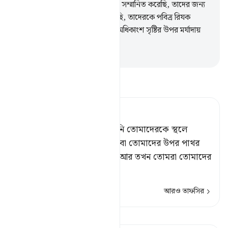
পাবে না।
70
.
আমি আদাম সন্তানকে সম্মানিত করেছি, তাদের জন্য
জলে স্থলে যানবাহনের ব্যবস্থা করেছি, তাদেরকে পবিত্র রিযক
দিয়েছি আর আমি তাদেরকে আমার অধিকাংশ সৃষ্টির উপর মর্যাদায়
শ্রেষ্ঠত্ব দান করেছি।
-
Taisirul Quran
তাফসীর পড়ুন
Tafsir Ahsanul Bayaan
তোমরা কি নিশ্চিত আছ যে, তিনি তোমাদেরকে স্থলে
কোথাও ভূগর্ভস্থ করবেন না অথবা তোমাদের উপর পাথর
বর্ষণকারী ঝড় পাঠাবেন না?[১] আর তখন তোমরা তোমাদের
কোন কর্মব
…
আরও পড়ুন
আরও তাফসির
কিরাত দেখুন