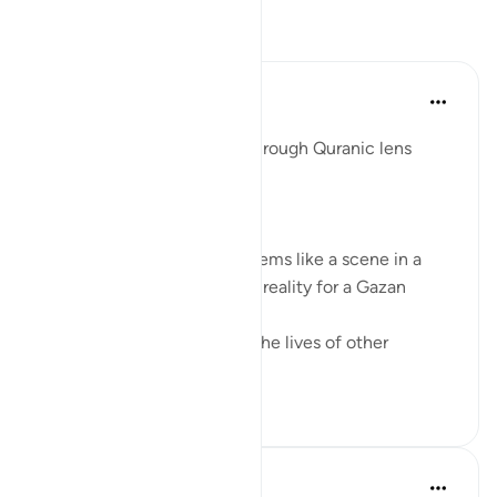
প্রতিফলন
Syaari Ab Rahman
গত বছর
·
রেফারেন্সিং
আয়াহ ১৭:৬৮-৭৭
AL ISRAA SERIES ~ Gaza Through Quranic lens
Ayat 68 - 77
EXPELLING ARROGANCE
Losing all your 9 children seems like a scene in a
dramatic movie. Alas, it is a reality for a Gazan
doctor, Dr Alaa Al-Najjar.
While she was busy saving the lives of other
children...
আরো দেখুন
৮
২
১৪০
Humairah