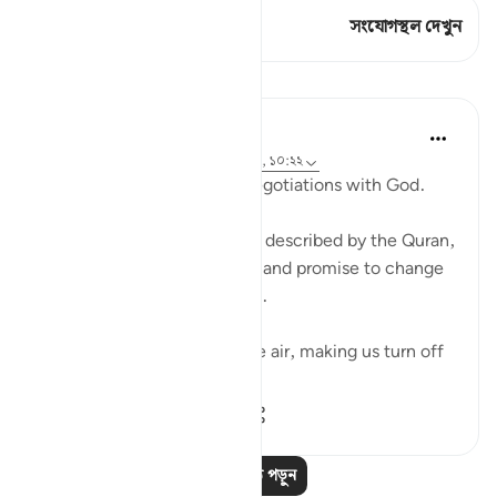
এই শ্লোকে আছে 1 সংযোগস্থল
সংযোগস্থল দেখুন
পাঠ
Ammar AlShukry
৪ বছর পূর্বে
·
রেফারেন্সিং
আয়াহ ১৭:৬৮-৬৯, ১০:২২
⁣Storms make you go into negotiations with God. ⁣⁣
It could be a storm at sea as described by the Quran,
where people implore Allah and promise to change
if they live to see land again. ⁣⁣
It could be turbulence in the air, making us turn off
our movie a...
আরো দেখুন
৩৮
৩
৫৭৬
আরও পাঠ পড়ুন