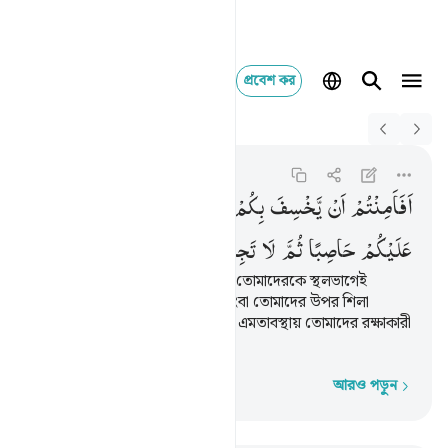
প্রবেশ কর
Switch Quran.com to
English
افامنتم ان يخسف بك
Al-Isra
17:68
১৭:৬৮
اَفَاَمِنْتُمْ
اَنْ
یَّخْسِفَ
بِكُمْ
جَانِبَ
الْبَرِّ
اَوْ
یُرْسِلَ
عَلَیْكُمْ
حَاصِبًا
ثُمَّ
لَا
تَجِدُوْا
لَكُمْ
وَكِیْلًا
তোমরা কি নির্ভয় হয়ে গেছ যে তিনি তোমাদেরকে স্থলভাগেই
যমীনের মধ্যে ধ্বসিয়ে দিবেন না, কিংবা তোমাদের উপর শিলা
বর্ষণকারী ঝড়ো হাওয়া পাঠাবেন না? এমতাবস্থায় তোমাদের রক্ষাকারী
কাউকে তোমরা পাবে না।
আরও পড়ুন
শব্দে শব্দে