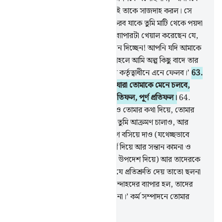
সাজদাহ কর তখন ইবলিশ ছাড়া সবাই তাকে সাজদাহ করল। সে
বলেছিল, ‘আমি কি তাকে সাজদাহ করব যাকে তুমি মাটি থেকে পয়দা
করেছ?’
62
.
সে বলল, ‘আপনি কি ব্যাপারটা খেয়াল করেছেন যে,
আপনি এ ব্যক্তিকে আমার উপর সম্মান দিচ্ছেন! আপনি যদি আমাকে
ক্বিয়ামাতের দিন পর্যন্ত সময় দেন, তাহলে আমি অল্প কিছু বাদে তার
বংশধরদেরকে অবশ্য অবশ্যই আমার কর্তৃত্বাধীনে এনে ফেলব।’
63
.
আল্লাহ বললেন, ‘যাও, তাদের মধ্যে যারা তোমাকে মেনে চলবে,
জাহান্নামই হবে তোমাদের সকলের প্রতিফল, পূর্ণ প্রতিফল।
64
.
তাদের মধ্যে তুমি যাকে পার উস্কে দাও তোমার কথা দিয়ে, তোমার
অশ্বারোহী আর পদাতিক বাহিনী দিয়ে তুমি আক্রমণ চালাও, আর
তাদের ধন-সম্পদ ও সন্তানাদিতে ভাগ বসিয়ে দাও (যথেচ্ছভাবে
সম্পদ উপার্জন ও ব্যয় করার পরামর্শ দিয়ে আর সন্তান কামনা ও
প্রতিপালনে আল্লাহর বিধান লঙ্ঘনের উপদেশ দিয়ে) আর তাদেরকে
প্রতিশ্রুতি দাও।’ শয়তান তাদেরকে যে প্রতিশ্রুতি দেয় তাতো ছলনা
ছাড়া আর কিছুই নয়।
65
.
‘আমার বান্দাহদের ব্যাপার হল, তাদের
উপর তোমার কোন আধিপত্য চলবে না।’ কর্ম সম্পাদনে তোমার
প্রতিপালকই যথেষ্ট।
-
Taisirul Quran