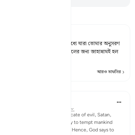
তাফসীর পড়ুন
Tafsir Ahsanul Bayaan
আল্লাহ বললেন, ‘যাও! তাদের মধ্যে যারা তোমার অনুসরণ
করবে, তাদের ও তোমাদের সকলের জন্য জাহান্নামই হল
পরিপূর্ণ শাস্তি।
আরও তাফসির
পাঠ
In the Shade of the Quran
৩১ সপ্তাহ আগে
·
রেফারেন্সিং
আয়াহ ১৭:৬৩
It is God's will that the advocate of evil, Satan,
should have his respite to try to tempt mankind
away from divine guidance. Hence, God says to