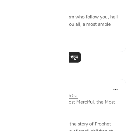
him:
"Begone! As for those of them who follow you, hell
will be the recompense of you all, a most ample
recompens...
আরো দেখুন
০
০
আরও পাঠ পড়ুন
প্রতিফলন
Razia Zahra
৩৩ সপ্তাহ আগে
·
রেফারেন্সিং
আয়াহ ১৭:৬১-৬৫
In the Name of Allah, the Most Merciful, the Most
Merciful,
Yesterday, I went to narrate the story of Prophet