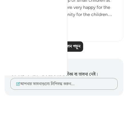
Eesa Alahis salaam to a group of small children at
the masjid. The teachers were very happy for the
children to gain the opportunity for the children...
আরো দেখুন
৮
০
আরও প্রতিফলন পড়ুন
নোট এবং প্রতিফলন
এই পদটি সম্পর্কে আপনার কোনো টীকা বা ভাবনা নেই।
আপনার ভাবনাগুলো লিপিবদ্ধ করুন…