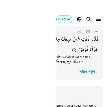
প্রবেশ কর
قال اذهب فمن تبعك
Al-Isra
17:63
১৭:৬৩
قَالَ
اذْهَبْ
فَمَنْ
تَبِعَكَ
مِنْهُمْ
فَاِنَّ
جَهَنَّمَ
جَزَآؤُكُمْ
جَزَآءً
مَّوْفُوْرًا
আল্লাহ বললেন, ‘যাও, তাদের মধ্যে যারা তোমাকে মেনে চলবে,
জাহান্নামই হবে তোমাদের সকলের প্রতিফল, পূর্ণ প্রতিফল।
আরও পড়ুন
শব্দে শব্দে
প্রাসঙ্গিকভাবে পড়ুন
অধ্যায় ১৭, পৃষ্ঠা ২৬০, জুজ ১৫
61
.
স্মরণ কর, যখন আমি ফেরেশতাগণকে বলেছিলাম, ‘আদামকে