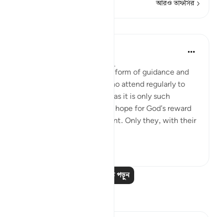
আরও তাফসির
পাঠ
In the Shade of the Quran
৩১ সপ্তাহ আগে
·
রেফারেন্সিং
আয়াহ ২৭:৪
The believers' reward in the form of guidance and
joyful tidings is for those who attend regularly to
prayers and pay their zakat, as it is only such
obedient believers who can hope for God's reward
yet still dread His punishment. Only they, with their
hearts ...
আরো দেখুন
১
০
আরও পাঠ পড়ুন
প্রতিফলন