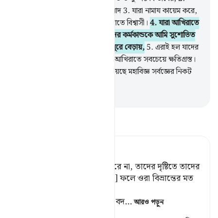
মু’মিনদের জন্য পথের দিশা ও সুসংবাদ
3
.
যারা নামায কায়েম করে,
যাকাত আদায় করে আর তারা আখিরাতে বিশ্বাসী।
4
.
যারা আখিরাতে
বিশ্বাস করে না, তাদের (চোখে) তাদের কর্মকান্ডকে আমি সুশোভিত
করেছি, কাজেই তারা উদভ্রান্ত হয়ে ঘুরে বেড়ায়,
5
.
এরাই হল যাদের
জন্য রয়েছে কঠিন শাস্তি আর এরাই আখিরাতে সবচেয়ে ক্ষতিগ্রস্ত।
6
.
নিশ্চয় তোমাকে কুরআন দেয়া হয়েছে মহাবিজ্ঞ সর্বজ্ঞের নিকট
হতে।
-
Taisirul Quran
তাফসীর পড়ুন
Tafsir Ahsanul Bayaan
নিশ্চয় যারা পরলোকে বিশ্বাস করে না, তাদের দৃষ্টিতে তাদের
কর্মকে আমি শোভন করেছি, [১] ফলে ওরা বিভ্রান্তের মত
ঘুরে বেড়ায়; [২]
[১] এটি পাপের পরিণাম ও তার বদ
…
আরও পড়ুন