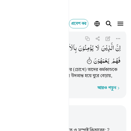
প্রবেশ কর
ان الذين لا يومنون با
An-Naml
27:4
২৭:৪
اِنَّ
الَّذِیْنَ
لَا
یُؤْمِنُوْنَ
بِالْاٰخِرَةِ
زَیَّنَّا
لَهُمْ
اَعْمَالَهُمْ
فَهُمْ
یَعْمَهُوْنَ
যারা আখিরাতে বিশ্বাস করে না, তাদের (চোখে) তাদের কর্মকান্ডকে
আমি সুশোভিত করেছি, কাজেই তারা উদভ্রান্ত হয়ে ঘুরে বেড়ায়,
আরও পড়ুন
শব্দে শব্দে
প্রাসঙ্গিকভাবে পড়ুন
অধ্যায় ২৭, পৃষ্ঠা ৩৩৯, জুজ ১৯
1
.
তা-সীন, এগুলো কুরআনের আয়াত ও সুস্পষ্ট কিতাবের;
2
.