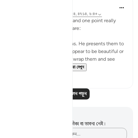
A Siddiqui
৫ বছর পূর্বে
·
রেফারেন্সিং
আয়াহ ৪:১২০, ২৭:৪, ৪৭:১৪, ৬:৪৩
I listened to a lecture today and one point really
stood out, so I wanted to share:
Shaytan gift-wraps sins for us. He presents them to
us in such a way that they appear to be beautiful or
good. But it is upon us to unwrap them and see
them for what they tr...
আরো দেখুন
৩৯
১২
আরও প্রতিফলন পড়ুন
নোট এবং প্রতিফলন
এই পদটি সম্পর্কে আপনার কোনো টীকা বা ভাবনা নেই।
আপনার ভাবনাগুলো লিপিবদ্ধ করুন…