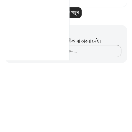
আরও পাঠ পড়ুন
নোট এবং প্রতিফলন
এই পদটি সম্পর্কে আপনার কোনো টীকা বা ভাবনা নেই।
আপনার ভাবনাগুলো লিপিবদ্ধ করুন…
Notes
placeholders
close