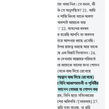
20
.
অতঃপর সুলাইমান পাখীদের খোঁজ খবর নিল। সে বলল, কী
ব্যাপার, হুদহুদকে তো দেখছি না, নাকি সে অনুপস্থিত?
21
.
আমি
তাকে অবশ্য অবশ্যই শাস্তি দেব কঠিন শাস্তি কিংবা তাকে অবশ্য
অবশ্যই হত্যা করব অথবা সে অবশ্য অবশ্যই আমাকে তার
(অনুপস্থিতির) উপযুক্ত কারণ দর্শাবে।’
22
.
অতঃপর হুদহুদ
অবিলম্বে এসে বলল- ‘আমি যা অবগত হয়েছি আপনি তা অবগত
নন, আমি সাবা থেকে নিশ্চিত খবর নিয়ে আপনার কাছে এসেছি।
23
.
আমি দেখলাম এক নারী তাদের উপর রাজত্ব করছে আর তাকে
সব কিছুই দেয়া হয়েছে আর তার আছে এক বিরাট সিংহাসন।
24
.
এবং আমি তাকে আর তার সম্প্রদায়কে দেখলাম আল্লাহর পরিবর্তে
সূর্যকে সেজদা করতে। শয়ত্বান তাদের কাজকে তাদের জন্য শোভন
করে দিয়েছে এবং তাদেরকে সৎপথ থেকে বাধা দিয়ে রেখেছে
কাজেই তারা সৎপথ পায় না।
25
.
(শয়ত্বান বাধা দিয়ে রেখেছে)
যাতে তারা আল্লাহকে সেজদা না করে যিনি আকাশমন্ডলী ও পৃথিবীর
লুক্কায়িত বস্তুকে প্রকাশ করেন, যিনি জানেন তোমরা যা গোপন কর
আর তোমরা যা প্রকাশ কর।
26
.
আল্লাহ, তিনি ছাড়া সত্যিকারের
কোন ইলাহ্ নেই, (তিনি) মহান ‘আরশের অধিপতি।’[সাজদাহ]
27
.
সুলাইমান বলল- ‘এখন আমি দেখব, তুমি সত্য বলেছ, না তুমি