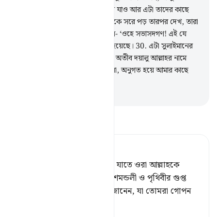
মিথ্যেবাদী।
28
.
আমার এই পত্র নিয়ে যাও আর এটা তাদের কাছে
অর্পণ কর। অতঃপর তাদের কাছ থেকে সরে পড় তারপর দেখ, তারা
কী জবাব দেয়।’
29
.
সেই নারী বলল- ‘ওহে সভাসদগণ! এই যে
আমাকে এক সম্মানযোগ্য পত্র দেয়া হয়েছে।
30
.
এটা সুলাইমানের
পক্ষ হতে আর তা এই : অসীম দাতা, অতীব দয়ালু আল্লাহর নামে
শুরু,
31
.
আমার প্রতি উদ্ধত হয়ো না, অনুগত হয়ে আমার কাছে
হাজির হও।
-
Taisirul Quran
তাফসীর পড়ুন
Tafsir Ahsanul Bayaan
(সুশোভন করেছে এই জন্য যে,) যাতে ওরা আল্লাহকে
সিজদা না করে, [১] যিনি আকাশমন্ডলী ও পৃথিবীর গুপ্ত
বস্তুকে প্রকাশ করেন,[২] যিনি জানেন, যা তোমরা গোপন
কর এব
…
আরও পড়ুন