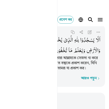
প্রবেশ কর
الا يسجدوا لله الذي ي
An-Naml
27:25
২৭:২৫
اَلَّا
یَسْجُدُوْا
لِلّٰهِ
الَّذِیْ
یُخْرِجُ
الْخَبْءَ
فِی
السَّمٰوٰتِ
وَالْاَرْضِ
وَیَعْلَمُ
مَا
تُخْفُوْنَ
وَمَا
تُعْلِنُوْنَ
(শয়ত্বান বাধা দিয়ে রেখেছে) যাতে তারা আল্লাহকে সেজদা না করে
যিনি আকাশমন্ডলী ও পৃথিবীর লুক্কায়িত বস্তুকে প্রকাশ করেন, যিনি
জানেন তোমরা যা গোপন কর আর তোমরা যা প্রকাশ কর।
আরও পড়ুন
শব্দে শব্দে
প্রাসঙ্গিকভাবে পড়ুন
অধ্যায় ২৭, পৃষ্ঠা ৩৪১, জুজ ১৯