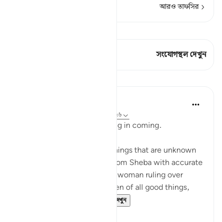
আরও তাফসির
কিরাত দেখুন
এই শ্লোকে আছে 2 সংযোগস্থল
সংযোগস্থল দেখুন
পাঠ
In the Shade of the Quran
৩১ সপ্তাহ আগে
·
রেফারেন্সিং
আয়াহ ২৭:২২-২৬
The hoopoe did not take long in coming.
He said: 'I have just learnt things that are unknown
to you, and I come to you from Sheba with accurate
information. I found there a woman ruling over
them; and she has been given of all good things,
and hers is a magni...
আরো দেখুন
০
০