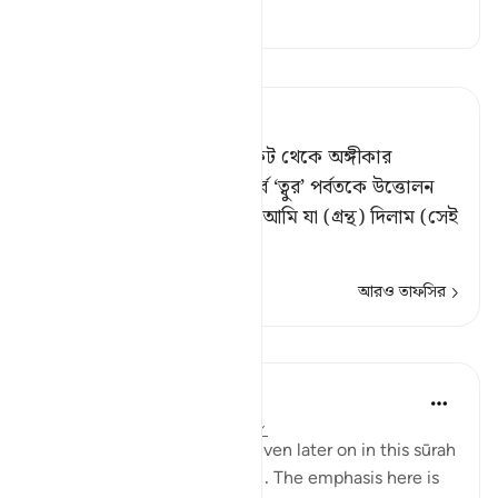
তাফসির
তাফসীর পড়ুন
Tafsir Ahsanul Bayaan
(স্মরণ কর) যখন তোমাদের নিকট থেকে অঙ্গীকার
নিয়েছিলাম এবং তোমাদের ঊর্ধ্বে ‘ত্বুর’ পর্বতকে উত্তোলন
করেছিলাম, (১) (বলেছিলাম,) ‘আমি যা (গ্রন্থ) দিলাম (সেই
…
আরও পড়ুন
আরও তাফসির
পাঠ
In the Shade of the Quran
৩১ সপ্তাহ আগে
·
রেফারেন্সিং
আয়াহ ২:৬৩
Details of the ‘pledge’ are given later on in this sūrah
and elsewhere in the Qur’ān. The emphasis here is