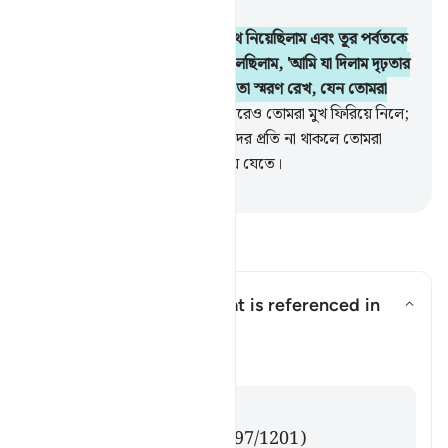
অধ্যায় ২, পৃষ্ঠা ৯, জুজ ১
63
.
স্মরণ কর, যখন তোমাদের শপথ নিয়েছিলাম এবং তূর পর্বতকে
তোমাদের উপর তুলে ধরেছিলাম, বলেছিলাম, 'আমি যা দিলাম দৃঢ়তার
সাথে গ্রহণ কর এবং তাতে যা আছে তা স্মরণ রেখ, যেন তোমরা
সাবধান হয়ে চলতে পার'।
64
.
এরপরেও তোমরা মুখ ফিরিয়ে নিলে;
আল্লাহর অনুগ্রহ ও অনুকম্পা তোমাদের প্রতি না থাকলে তোমরা
অবশ্যই ক্ষতিগ্রস্তদের পর্যায়ভুক্ত হয়ে যেতে।
-
Taisirul Quran
প্রশ্ন ও উত্তর পড়ুন
What is the covenant that is referenced in
this āyah?
উত্তর টগল করুন What is the coven
তাফসির
উত্তর
Imām Ibn al-Jawzī (d. 597/1201)