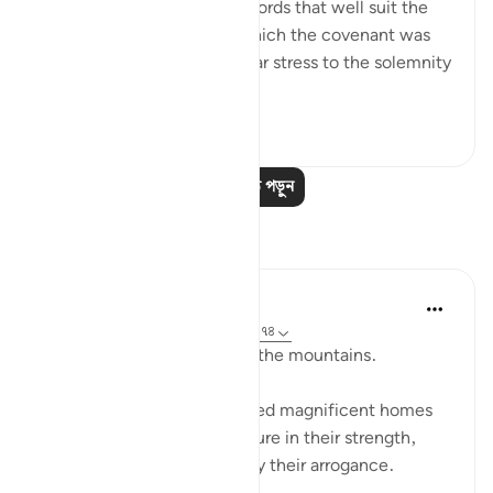
on recalling the scene, in words that well suit the
awesome atmosphere in which the covenant was
delivered, and lend particular stress to the solemnity
a...
আরো দেখুন
১
০
আরও পাঠ পড়ুন
প্রতিফলন
Baraka Flow
৮ সপ্তাহ আগে
·
রেফারেন্সিং
আয়াহ ২:৬৩, ২:৭৪
Let us ponder the lesson of the mountains.
The people of Thamud carved magnificent homes
into mountains, feeling secure in their strength,
until they were destroyed by their arrogance.