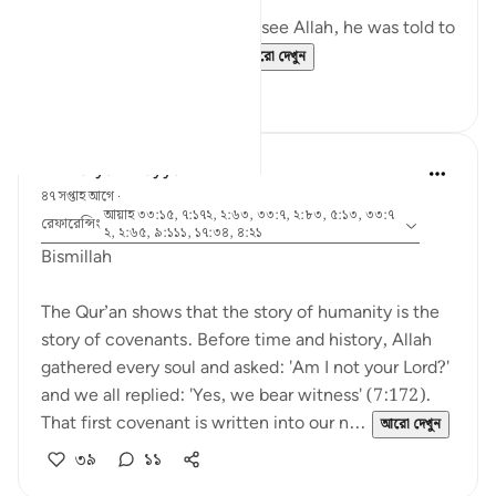
When Musa (A.S.) asked to see Allah, he was told to
look at a mountain. W...
আরো দেখুন
১৯
০
Dr Maryam Fayyaz
৪৭ সপ্তাহ আগে
·
আয়াহ ৩৩:১৫, ৭:১৭২, ২:৬৩, ৩৩:৭, ২:৮৩, ৫:১৩, ৩৩:৭
রেফারেন্সিং
২, ২:৬৫, ৯:১১১, ১৭:৩৪, ৪:২১
Bismillah
The Qur’an shows that the story of humanity is the
story of covenants. Before time and history, Allah
gathered every soul and asked: 'Am I not your Lord?'
and we all replied: 'Yes, we bear witness' (7:172).
That first covenant is written into our n...
আরো দেখুন
৩৯
১১