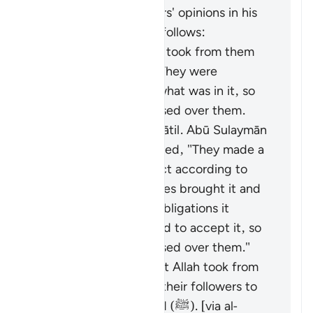
summarized the scholars' opinions in his
book "Zād al-Masīr" as follows:
It is the covenant He took from them
to act on the Torah. They were
reluctant to accept what was in it, so
the mountain was raised over them.
This was said by Muqātil. Abū Sulaymān
al-Dimashqī commented, "They made a
promise to Allah to act according to
the Torah. When Moses brought it and
they saw the heavy obligations it
contains, they refused to accept it, so
the mountain was raised over them."
It is the covenant that Allah took from
the messengers and their followers to
believe in Muḥammad (ﷺ). [via al-