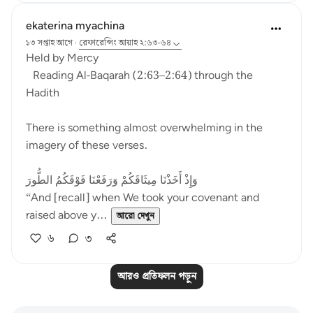
ekaterina myachina
১৩ সপ্তাহ আগে
·
রেফারেন্সিং
আয়াহ ২:৬৩-৬৪
Held by Mercy
Reading Al-Baqarah (2:63–2:64) through the
Hadith
There is something almost overwhelming in the
imagery of these verses.
وَإِذْ أَخَذْنَا مِيثَاقَكُمْ وَرَفَعْنَا فَوْقَكُمُ الطُّورَ
“And [recall] when We took your covenant and
raised above y...
আরো দেখুন
৬
৩
আরও প্রতিফলন পড়ুন