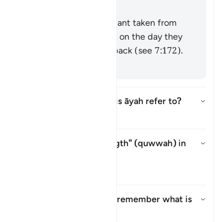
Zajjāj]
It could be the covenant taken from
the progeny of Adam on the day they
were taken from his back (see 7:172).
[via al-Zajjāj]
Which mountain does this āyah refer to?
উত্তর টগল করুন Which mountain d
তাফসির
What is meant by "strength" (
quwwah
) in
this āyah?
উত্তর টগল করুন What is meant b
তাফসির
What is the meaning of "remember what is
in it"?
উত্তর টগল করুন What is the mean