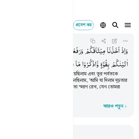
প্রবেশ কর
واذ اخذنا ميثاقكم ورفعن
Al-Baqarah
2:63
২:৬৩
وَاِذْ
اَخَذْنَا
مِیْثَاقَكُمْ
وَرَفَعْنَا
فَوْقَكُمُ
الطُّوْرَ ؕ
خُذُوْا
مَاۤ
اٰتَیْنٰكُمْ
بِقُوَّةٍ
وَّاذْكُرُوْا
مَا
فِیْهِ
لَعَلَّكُمْ
تَتَّقُوْنَ
স্মরণ কর, যখন তোমাদের শপথ নিয়েছিলাম এবং তূর পর্বতকে
তোমাদের উপর তুলে ধরেছিলাম, বলেছিলাম, 'আমি যা দিলাম দৃঢ়তার
সাথে গ্রহণ কর এবং তাতে যা আছে তা স্মরণ রেখ, যেন তোমরা
সাবধান হয়ে চলতে পার'।
আরও পড়ুন
শব্দে শব্দে
প্রাসঙ্গিকভাবে পড়ুন