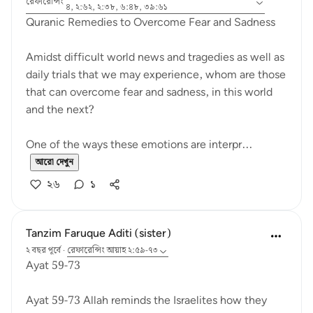
রেফারেন্সিং
৪, ২:৬২, ২:৩৮, ৬:৪৮, ৩৯:৬১
Quranic Remedies to Overcome Fear and Sadness
Amidst difficult world news and tragedies as well as
daily trials that we may experience, whom are those
that can overcome fear and sadness, in this world
and the next?
One of the ways these emotions are interpr...
আরো দেখুন
২৬
১
Tanzim Faruque Aditi (sister)
২ বছর পূর্বে
·
রেফারেন্সিং
আয়াহ ২:৫৯-৭৩
Ayat 59-73
Ayat 59-73 Allah reminds the Israelites how they