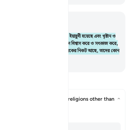
প্রাসঙ্গিকভাবে পড়ুন
অধ্যায় ২, পৃষ্ঠা ৯, জুজ ১
62
.
নিশ্চয় যারা ঈমান এনেছে, যারা ইয়াহূদী হয়েছে এবং খৃষ্টান ও
সাবিঈন- যারাই আল্লাহ ও শেষ দিবসে বিশ্বাস করে ও সৎকাজ করে,
তাদের জন্য পুরস্কার তাদের প্রতিপালকের নিকট আছে, তাদের কোন
ভয় নেই এবং তারা দুঃখিত হবে না।
-
Taisirul Quran
প্রশ্ন ও উত্তর পড়ুন
Does this verse endorse religions other than
Islam?
উত্তর টগল করুন Does this verse e
স্পষ্টীকরণ