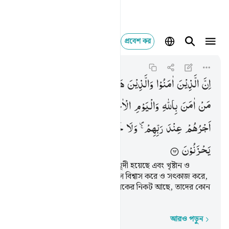
প্রবেশ কর
ان الذين امنوا والذين 
Al-Baqarah
2:62
২:৬২
اِنَّ
الَّذِیْنَ
اٰمَنُوْا
وَالَّذِیْنَ
هَادُوْا
وَالنَّصٰرٰی
وَالصّٰبِـِٕیْنَ
مَنْ
اٰمَنَ
بِاللّٰهِ
وَالْیَوْمِ
الْاٰخِرِ
وَعَمِلَ
صَالِحًا
فَلَهُمْ
اَجْرُهُمْ
عِنْدَ
رَبِّهِمْ ۪ۚ
وَلَا
خَوْفٌ
عَلَیْهِمْ
وَلَا
هُمْ
یَحْزَنُوْنَ
নিশ্চয় যারা ঈমান এনেছে, যারা ইয়াহূদী হয়েছে এবং খৃষ্টান ও
সাবিঈন- যারাই আল্লাহ ও শেষ দিবসে বিশ্বাস করে ও সৎকাজ করে,
তাদের জন্য পুরস্কার তাদের প্রতিপালকের নিকট আছে, তাদের কোন
ভয় নেই এবং তারা দুঃখিত হবে না।
আরও পড়ুন
শব্দে শব্দে