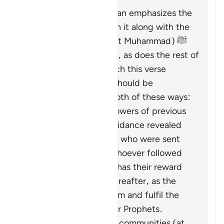
উত্তর
The entirety of the Quran emphasizes the
necessity of believing in it along with the
Messenger (the Prophet Muhammad) ﷺ
who brought it to them, as does the rest of
Surat al-Baqarah in which this verse
appears. Therefore, it should be
understood in one or both of these ways:
It pertains to the followers of previous
religions based on guidance revealed
through the Prophets who were sent
over the centuries: whoever followed
these ways faithfully has their reward
vouchsafed in the Hereafter, as the
Quran came to confirm and fulfil the
message of the earlier Prophets.
It calls upon all these communities (at