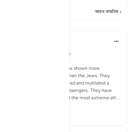
আরও পড়ুন
আরও তাফসির
পাঠ
In the Shade of the Quran
৩১ সপ্তাহ আগে
·
রেফারেন্সিং
আয়াহ ২:৬২
Boastful Claims by the Jews
No other nation in history has shown more
intransigence and obstacy than the Jews. They
viciously and mercilessly killed and mutilated a
number of prophets and messengers. They have
over the centuries displayed the most extreme att...
আরো দেখুন
০
০