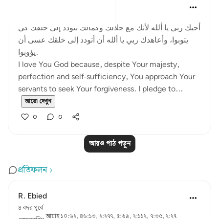
Salah Soltan
৮ বছর পূর্বে
·
রেফারেন্সিং
আয়াহ ২:৬২
أحبك ربي يا ألله لأنك مع جلالك وكمالك تتودد إلى خلقك كي
يتوبوا، وأعاهدك ربي يا ألله أن أتودد إلى خلقك عسى أن
يؤوبوا.
I love You God because, despite Your majesty,
perfection and self-sufficiency, You approach Your
servants to seek Your forgiveness. I pledge to...
আরো দেখুন
০
০
আরও পাঠ পড়ুন
প্রতিফলন
R. Ebied
৪ বছর পূর্বে
·
আয়াহ ১০:৬২, ৪৬:১৩, ২:২৭৭, ৫:৬৯, ২:১১২, ৭:৩৫, ২:২৭