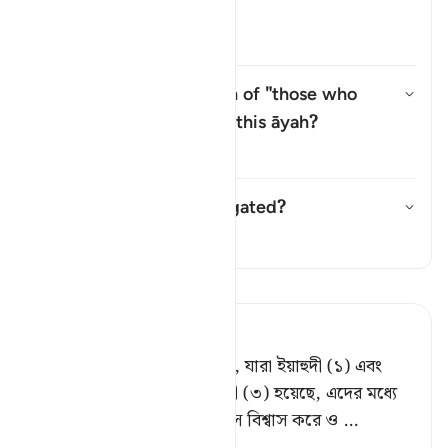
āyah?
উত্তর টগল করুন Who are the *"Ṣ
তাফসির
Why is there a repetition of "those who
believe" (
man āmana
) in this āyah?
উত্তর টগল করুন Why is there a r
তাফসির
Has this āyah been abrogated?
উত্তর টগল করুন Has this āyah b
তাফসির
তাফসীর পড়ুন
Tafsir Ahsanul Bayaan
নিশ্চয় যারা বিশ্বাস করে (মুমিন), যারা ইয়াহুদী (১) এবং
খ্রিষ্টান (২) হয়েছে অথবা সাবেয়ী (৩) হয়েছে, এদের মধ্যে
যে কেউ আল্লাহ এবং শেষ দিবসে বিশ্বাস করে ও
…