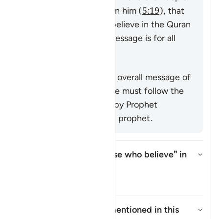
of the Book to believe in him (
5:19
), that
command mankind to believe in the Quran
or emphasize that its message is for all
nations (
25:1
,
68:52
).
সারাংশ
This verse supports the overall message of
the Quran that everyone must follow the
true faith as conveyed by Prophet
Muhammad ﷺ, the last prophet.
Who is intended by "those who believe" in
this āyah?
উত্তর টগল করুন Who is intended 
তাফসির
Who are the
"Ṣabiʾūn"
mentioned in this