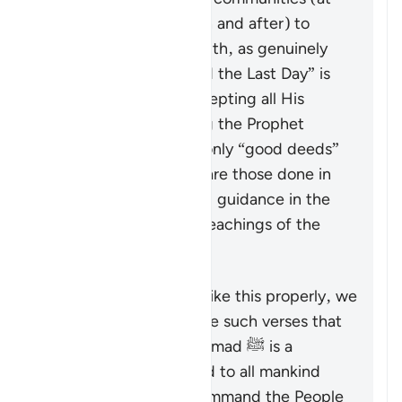
the time of revelation and after) to
enter into the true faith, as genuinely
“believing in God and the Last Day” is
only achieved by accepting all His
Messengers including the Prophet
Muhammad ﷺ. The only “good deeds”
which are accepted are those done in
line with the revealed guidance in the
Quran and Sunnah (teachings of the
Prophet).
To understand a verse like this properly, we
must look at it alongside such verses that
emphasize that Muhammad ﷺ is a
messenger sent by God to all mankind
(
7:158
,
34:28
), that command the People