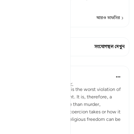
ধর্মদ্রোহিতা)
…
আরও পড়ুন
আরও তাফসির
কিরাত দেখুন
এই শ্লোকে আছে 1 সংযোগস্থল
সংযোগস্থল দেখুন
পাঠ
In the Shade of the Quran
৩১ সপ্তাহ আগে
·
রেফারেন্সিং
আয়াহ ২:১৯১
Forced religious conversion is the worst violation of
a most inviolable human right. It is, therefore, a
much more heinous offence than murder,
regardless of the form that coercion takes or how it
is exerted. Suppression of religious freedom can be
imposed by ...
আরো দেখুন