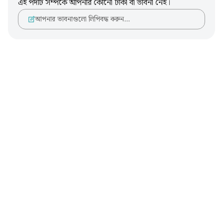
এই পদটি সম্পর্কে আপনার কোনো টীকা বা ভাবনা নেই।
আপনার ভাবনাগুলো লিপিবদ্ধ করুন…
Notes
placeholders
close