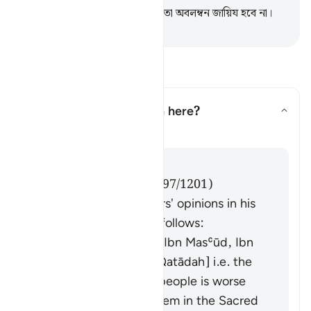
উপরে ছাড়া কোনও প্রকারের কঠোরতা অবলম্বন জায়িয হবে না।
-
Taisirul Quran
প্রশ্ন ও উত্তর পড়ুন
What does
"fitnah"
mean here?
উত্তর টগল করুন What does *"fit
তাফসির
উত্তর
Imām Ibn al-Jawzī (d. 597/1201)
summarized the scholars' opinions in his
book "Zād al-Masīr" as follows:
It means polytheism [Ibn Masʿūd, Ibn
ʿAbbās, Ibn ʿUmar, Qatādah] i.e. the
polytheism of those people is worse
than your killing of them in the Sacred