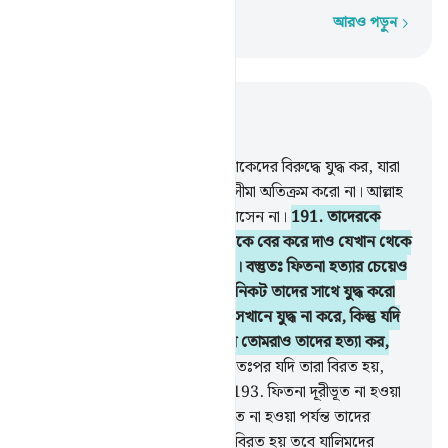
আরও পড়ুন
শব্দে শব্দে
প্রাসঙ্গিকভাবে পড়ুন
অধ্যায় ২, পৃষ্ঠা ২৭, জুজ ২
190
.
তোমরা আল্লাহর পথে সেই লোকেদের বিরুদ্ধে যুদ্ধ কর, যারা
তোমাদের বিরুদ্ধে যুদ্ধ করবে, কিন্তু সীমা অতিক্রম করো না। আল্লাহ
নিশ্চয়ই সীমা অতিক্রমকারীকে ভালবাসেন না।
191
.
তাদেরকে
যেখানেই পাও হত্যা কর এবং তাদেরকে বের করে দাও যেখান থেকে
তারা তোমাদেরকে বের করে দিয়েছে। বস্তুতঃ ফিতনা হত্যার চেয়েও
গুরুতর। তোমরা মাসজিদে হারামের নিকট তাদের সাথে যুদ্ধ করো
না, যে পর্যন্ত তারা তোমাদের সাথে সেখানে যুদ্ধ না করে, কিন্তু যদি
তারা তোমাদের সাথে যুদ্ধ করে, তবে তোমরাও তাদের হত্যা কর,
এটাই কাফিরদের প্রতিদান।
192
.
অতঃপর যদি তারা বিরত হয়,
তবে আল্লাহ ক্ষমাশীল, বড়ই দয়ালু।
193
.
ফিতনা দূরীভূত না হওয়া
পর্যন্ত এবং দীন আল্লাহর জন্য নির্ধারিত না হওয়া পর্যন্ত তাদের
বিরুদ্ধে যুদ্ধ কর, অতঃপর যদি তারা বিরত হয় তবে যালিমদের