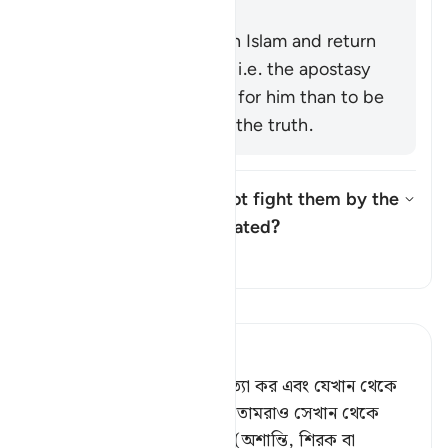
Precinct.
It means to renege on Islam and return
to idolatry [Mujāhid], i.e. the apostasy
of a believer is worse for him than to be
killed while following the truth.
Was the ruling "but do not fight them by the
Sacred Mosque..." abrogated?
উত্তর টগল করুন Was the ruling "
তাফসির
তাফসীর পড়ুন
Tafsir Ahsanul Bayaan
আর যেখানে পাও, তাদেরকে হত্যা কর এবং যেখান থেকে
তোমাদেরকে বহিষ্কার করেছে, তোমরাও সেখান থেকে
তাদেরকে বহিষ্কার কর। ফিতনা (অশান্তি, শিরক বা