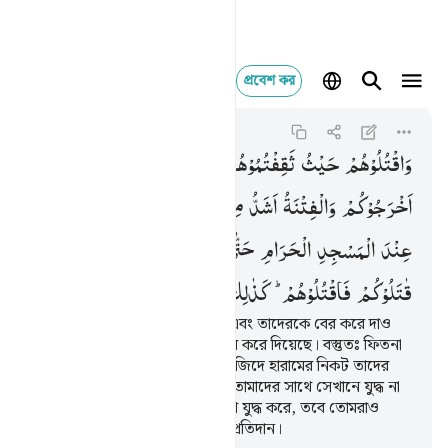
প্রবেশ কর
واقتلوهم حيث ثقفتموهم و
Al-Baqarah
2:191
২:১৯১
وَاقْتُلُوْهُمْ
حَیْثُ
ثَقِفْتُمُوْهُمْ
وَاَخْرِجُوْهُمْ
مِّنْ
حَیْثُ
اَخْرَجُوْكُمْ
وَالْفِتْنَةُ
اَشَدُّ
مِنَ
الْقَتْلِ ۚ
وَلَا
تُقٰتِلُوْهُمْ
عِنْدَ
الْمَسْجِدِ
الْحَرَامِ
حَتّٰی
یُقٰتِلُوْكُمْ
فِیْهِ ۚ
فَاِنْ
قٰتَلُوْكُمْ
فَاقْتُلُوْهُمْ ؕ
كَذٰلِكَ
جَزَآءُ
الْكٰفِرِیْنَ
তাদেরকে যেখানেই পাও হত্যা কর এবং তাদেরকে বের করে দাও
যেখান থেকে তারা তোমাদেরকে বের করে দিয়েছে। বস্তুতঃ ফিতনা
হত্যার চেয়েও গুরুতর। তোমরা মাসজিদে হারামের নিকট তাদের
সাথে যুদ্ধ করো না, যে পর্যন্ত তারা তোমাদের সাথে সেখানে যুদ্ধ না
করে, কিন্তু যদি তারা তোমাদের সাথে যুদ্ধ করে, তবে তোমরাও
তাদের হত্যা কর, এটাই কাফিরদের প্রতিদান।