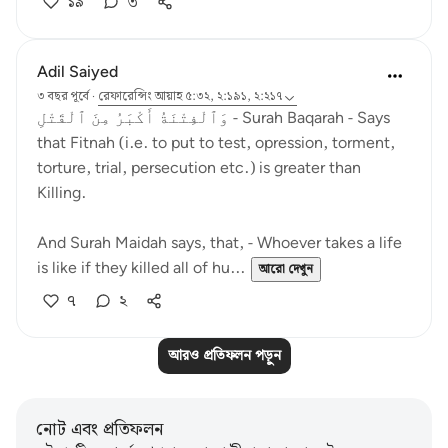
১৯
৩
Adil Saiyed
৩ বছর পূর্বে
·
রেফারেন্সিং
আয়াহ ৫:৩২, ২:১৯১, ২:২১৭
وَٱلْفِتْنَةُ أَكْبَرُ مِنَ ٱلْقَتْلِ - Surah Baqarah - Says
that Fitnah (i.e. to put to test, opression, torment,
torture, trial, persecution etc.) is greater than
Killing.
And Surah Maidah says, that, - Whoever takes a life
is like if they killed all of hu...
আরো দেখুন
৭
২
আরও প্রতিফলন পড়ুন
নোট এবং প্রতিফলন