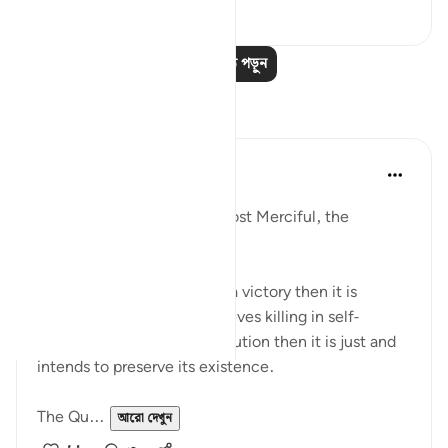
২
০
আরও পাঠ পড়ুন
প্রতিফলন
Razia Zahra
২ বছর পূর্বে
·
রেফারেন্সিং
আয়াহ ২:১৯১
In the Name of Allah the Most Merciful, the
Especially Merciful,
If any ideology finds killing a victory then it is
flawed. If the ideology believes killing in self-
defence and to stop persecution then it is just and
intends to preserve its existence.
The Qu...
আরো দেখুন