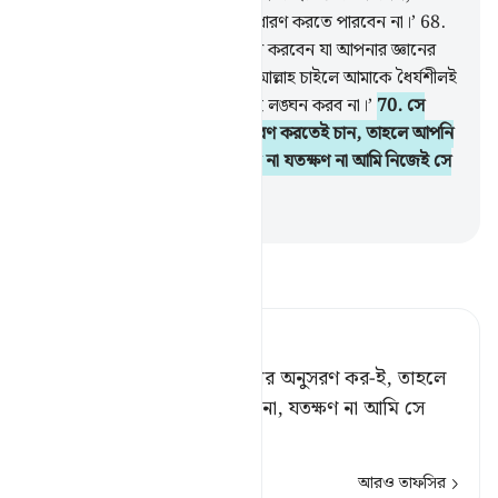
‘আপনি কিছুতেই আমার সাথে ধৈর্য ধারণ করতে পারবেন না।’
68
.
আপনি কীভাবে সে বিষয়ে ধৈর্য ধারণ করবেন যা আপনার জ্ঞানের
আয়ত্বের বাইরে?’
69
.
মূসা বলল, ‘আল্লাহ চাইলে আমাকে ধৈর্যশীলই
পাবেন, আমি আপনার কোন নির্দেশই লঙ্ঘন করব না।’
70
.
সে
বলল, ‘আপনি যেহেতু আমার অনুসরণ করতেই চান, তাহলে আপনি
আমাকে কোন ব্যাপারেই প্রশ্ন করবেন না যতক্ষণ না আমি নিজেই সে
সম্পর্কে আপনাকে বলি।’
-
Taisirul Quran
তাফসীর পড়ুন
Tafsir Ahsanul Bayaan
সে বলল, আচ্ছা, ‘তুমি যদি আমার অনুসরণ কর-ই, তাহলে
কোন বিষয়ে আমাকে প্রশ্ন করো না, যতক্ষণ না আমি সে
সম্বন্ধে তোমাকে কিছু বলি।’
আরও তাফসির