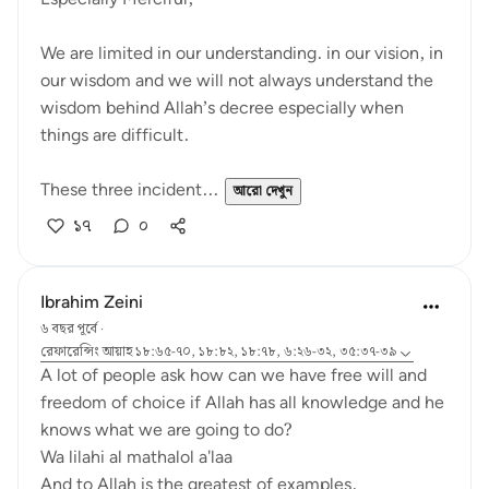
We are limited in our understanding. in our vision, in
our wisdom and we will not always understand the
wisdom behind Allah’s decree especially when
things are difficult.
These three incident...
আরো দেখুন
১৭
০
Ibrahim Zeini
৬ বছর পূর্বে
·
রেফারেন্সিং
আয়াহ ১৮:৬৫-৭০, ১৮:৮২, ১৮:৭৮, ৬:২৬-৩২, ৩৫:৩৭-৩৯
A lot of people ask how can we have free will and
freedom of choice if Allah has all knowledge and he
knows what we are going to do?
Wa lilahi al mathalol a'laa
And to Allah is the greatest of examples.