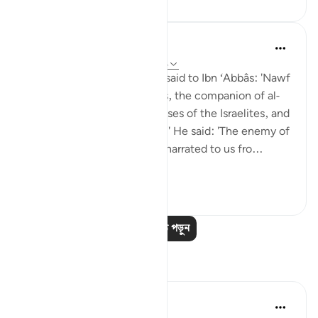
Prophetic Commentary
৮ বছর পূর্বে
·
রেফারেন্সিং
আয়াহ ১৮:৬০-৮২
Sa‘eed b. Jubayr narrates: I said to Ibn ‘Abbâs: 'Nawf
al-Bakkâli claims that Moses, the companion of al-
Khadhir, is not the same Moses of the Israelites, and
that he is a different Moses.' He said: 'The enemy of
Allah has lied! Ubay b. Ka‘b narrated to us fro...
আরো দেখুন
০
০
আরও পাঠ পড়ুন
প্রতিফলন
Syaari Ab Rahman