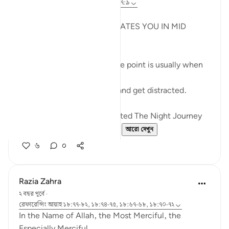
গত বছর
·
রেফারেন্সিং
আয়াহ ১৮:৬০-৭৮, ১৭:৯
JUZ 15
THE LIGHT THAT REJUVENATES YOU IN MID
RAMADHAN
In any endeavour, the middle point is usually when
you start to lose your zeal.
You start to lose focus and and get distracted.
Just like how Allah SWT Gifted The Night Journey
and Ascension in the mid...
আরো দেখুন
৬
০
Razia Zahra
২ বছর পূর্বে
·
রেফারেন্সিং
আয়াহ ১৮:৭৭-৮২, ১৮:৭৪-৭৫, ১৮:৬৭-৬৮, ১৮:৭০-৭২
In the Name of Allah, the Most Merciful, the
Especially Merciful,