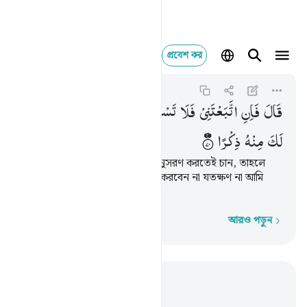
প্রবেশ কর
قال فان اتبعتني فلا
Al-Kahf
18:70
১৮:৭০
قَالَ
فَاِنِ
اتَّبَعْتَنِیْ
فَلَا
تَسْـَٔلْنِیْ
عَنْ
شَیْءٍ
حَتّٰۤی
اُحْدِثَ
لَكَ
مِنْهُ
ذِكْرًا
সে বলল, ‘আপনি যেহেতু আমার অনুসরণ করতেই চান, তাহলে
আপনি আমাকে কোন ব্যাপারেই প্রশ্ন করবেন না যতক্ষণ না আমি
নিজেই সে সম্পর্কে আপনাকে বলি।’
আরও পড়ুন
শব্দে শব্দে
প্রাসঙ্গিকভাবে পড়ুন
অধ্যায় ১৮, পৃষ্ঠা ২৭১, জুজ ১৫