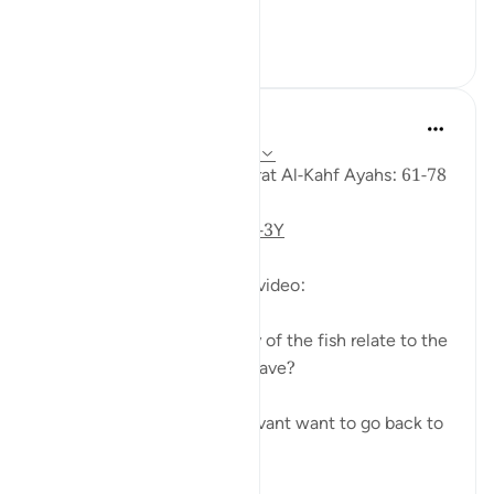
আরো দেখুন
১৫
৪
Fadel Soliman
৬ বছর পূর্বে
·
রেফারেন্সিং
আয়াহ ১৮:৬১-৭৮
Taddabor (Pondering) of Surat Al-Kahf Ayahs: 61-78
https://youtu.be/gkeAPcwx-3Y
Questions answered in this video:
- In what way does the story of the fish relate to the
story of the fellows of the cave?
- Why did Moses and his servant want to go back to
...
আরো দেখুন
৬
০