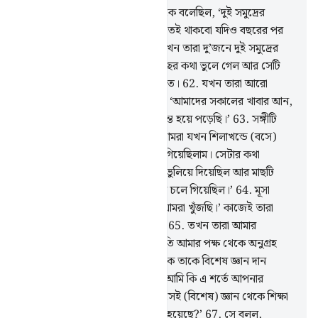
60
.
স্মরণ কর, যখন মূসা তার সঙ্গীকে বলেছিল, ‘দুই সমুদ্রের
মিলনস্থলে পৌঁছা না পর্যন্ত আমি চলতেই থাকবো যদিও বছরের পর
বছর চলতেও হয়।’
61
.
অতঃপর যখন তারা দু’জনে দুই সমুদ্রের
মিলন স্থলে পৌঁছল, তারা তাদের মাছের কথা ভুলে গেল আর সেটি
সমুদ্রে তার পথ করে নিল সুড়ঙ্গের মত।
62
.
যখন তারা আরো
এগিয়ে গেল, সে তার সঙ্গীকে বলল, ‘আমাদের সকালের খাবার আন,
আমরা আমাদের এই সফরে বড়ই ক্লান্ত হয়ে পড়েছি।’
63
.
সঙ্গীটি
বলল, ‘আপনি কি লক্ষ্য করেছেন, আমরা যখন শিলাখন্ডে (বসে)
ছিলাম তখন আমি মাছের কথা ভুলে গিয়েছিলাম। সেটার কথা
আপনাকে বলতে শয়তানই আমাকে ভুলিয়ে দিয়েছিল আর মাছটি
বিস্ময়করভাবে সমুদ্রে তার রাস্তা করে চলে গিয়েছিল।’
64
.
মূসা
বলল, ‘এটাই তো সে জায়গা যেটা আমরা খুঁজছি।’ কাজেই তারা
তাদের পায়ের চিহ্ন ধরে ফিরে গেল।
65
.
তখন তারা আমার
বান্দাদের এক বান্দাকে পেল, যার প্রতি আমার পক্ষ থেকে অনুগ্রহ
দান করেছিলাম আর আমার পক্ষ থেকে তাকে বিশেষ জ্ঞান দান
করেছিলাম।
66
.
মূসা তাকে বলল, ‘আমি কি এ শর্তে আপনার
অনুসরণ করব যে, আপনি আমাকে সেই (বিশেষ) জ্ঞান থেকে শিক্ষা
দেবেন যে জ্ঞান আপনাকে শেখানো হয়েছে?’
67
.
সে বলল,