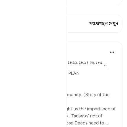
কিরাত দেখুন
এই শ্লোকে আছে 1 সংযোগস্থল
সংযোগস্থল দেখুন
পাঠ
Syaari Ab Rahman
গত বছর
·
আয়াহ ১৮:৬৫-৭০, ১৮:৩৭-৪০, ১৮:১৬, ১৮:৯৪-৯৫, ১৮:১
রেফারেন্সিং
৪, ১৮:১০
POST RAMADHAN ACTION PLAN
4 Deeds From AL KAHFI
1. Tie your heart to the community. (Story of the
youths of the Cave)
The youths of the Cave taught us the importance of
keeping with good company. 'Tadarrus' not of
recitation but Tadarrus of Good Deeds need to...