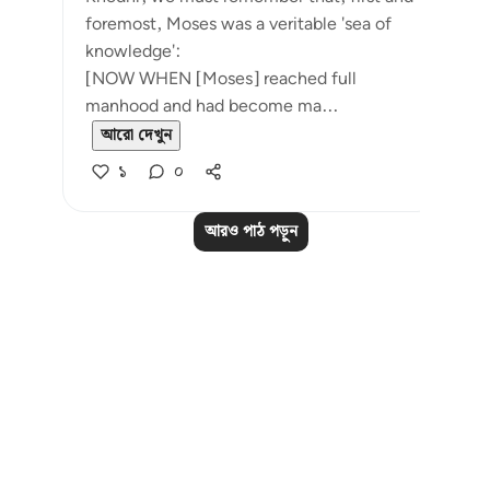
foremost, Moses was a veritable 'sea of
knowledge':
[NOW WHEN [Moses] reached full
manhood and had become ma...
আরো দেখুন
১
০
আরও পাঠ পড়ুন
Notes
placeholders
close