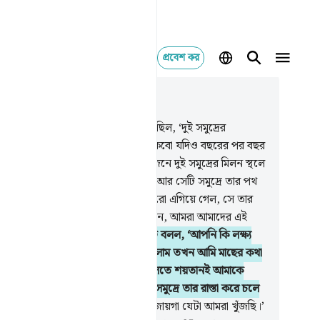
প্রবেশ কর
াসঙ্গিকভাবে পড়ুন
যায় ১৮, পৃষ্ঠা ২৭১, জুজ ১৫
.
স্মরণ কর, যখন মূসা তার সঙ্গীকে বলেছিল, ‘দুই সমুদ্রের
নস্থলে পৌঁছা না পর্যন্ত আমি চলতেই থাকবো যদিও বছরের পর বছর
তেও হয়।’
61
.
অতঃপর যখন তারা দু’জনে দুই সমুদ্রের মিলন স্থলে
ছল, তারা তাদের মাছের কথা ভুলে গেল আর সেটি সমুদ্রে তার পথ
 নিল সুড়ঙ্গের মত।
62
.
যখন তারা আরো এগিয়ে গেল, সে তার
্গীকে বলল, ‘আমাদের সকালের খাবার আন, আমরা আমাদের এই
ে বড়ই ক্লান্ত হয়ে পড়েছি।’
63
.
সঙ্গীটি বলল, ‘আপনি কি লক্ষ্য
ছেন, আমরা যখন শিলাখন্ডে (বসে) ছিলাম তখন আমি মাছের কথা
লে গিয়েছিলাম। সেটার কথা আপনাকে বলতে শয়তানই আমাকে
িয়ে দিয়েছিল আর মাছটি বিস্ময়করভাবে সমুদ্রে তার রাস্তা করে চলে
েছিল।’
64
.
মূসা বলল, ‘এটাই তো সে জায়গা যেটা আমরা খুঁজছি।’