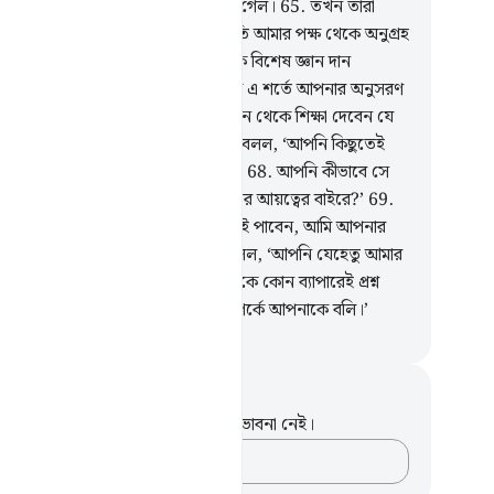
েই তারা তাদের পায়ের চিহ্ন ধরে ফিরে গেল।
65
.
তখন তারা
র বান্দাদের এক বান্দাকে পেল, যার প্রতি আমার পক্ষ থেকে অনুগ্রহ
 করেছিলাম আর আমার পক্ষ থেকে তাকে বিশেষ জ্ঞান দান
েছিলাম।
66
.
মূসা তাকে বলল, ‘আমি কি এ শর্তে আপনার অনুসরণ
 যে, আপনি আমাকে সেই (বিশেষ) জ্ঞান থেকে শিক্ষা দেবেন যে
ান আপনাকে শেখানো হয়েছে?’
67
.
সে বলল, ‘আপনি কিছুতেই
র সাথে ধৈর্য ধারণ করতে পারবেন না।’
68
.
আপনি কীভাবে সে
য়ে ধৈর্য ধারণ করবেন যা আপনার জ্ঞানের আয়ত্বের বাইরে?’
69
.
া বলল, ‘আল্লাহ চাইলে আমাকে ধৈর্যশীলই পাবেন, আমি আপনার
 নির্দেশই লঙ্ঘন করব না।’
70
.
সে বলল, ‘আপনি যেহেতু আমার
সরণ করতেই চান, তাহলে আপনি আমাকে কোন ব্যাপারেই প্রশ্ন
েন না যতক্ষণ না আমি নিজেই সে সম্পর্কে আপনাকে বলি।’
isirul Quran
ট এবং প্রতিফলন
পদটি সম্পর্কে আপনার কোনো টীকা বা ভাবনা নেই।
আপনার ভাবনাগুলো লিপিবদ্ধ করুন…