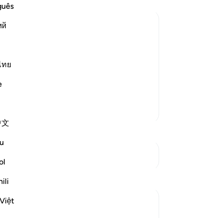
কাজ
guês
আমা
ий
দান
 বিশ্রাম নিচ্ছিলাম, তখন আমি মাছের কথা ভুলে
কর
াছটি আশ্চর্যজনকভাবে নিজের পথ করে সমুদ্রে
করব
জ্ঞ
ไทย
 তার জন্য মহান আল্লাহ সমুদ্রে সুড়ঙ্গের মত পথ
আমা
e
বিষ
মূস
আরও তাফসির
কোন
中文
অনু
করব
u
-
Ta
সংযোগস্থল দেখুন
ol
নো
প্রতিফলন
ili
এই 
Việt
A Siddiqui
২ বছর পূর্বে
·
রেফারেন্সিং
আয়াহ ৯৩:১১, ১৮:৬৩