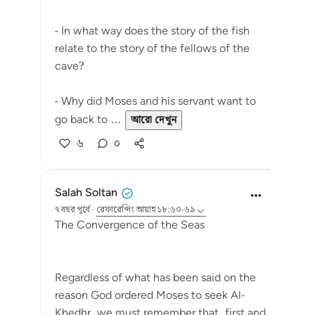
- In what way does the story of the fish
relate to the story of the fellows of the
cave?
- Why did Moses and his servant want to
go back to ...
আরো দেখুন
৬
০
Salah Soltan
৭ বছর পূর্বে
·
রেফারেন্সিং
আয়াহ ১৮:৬০-৬৯
The Convergence of the Seas
Regardless of what has been said on the
reason God ordered Moses to seek Al-
Khedhr, we must remember that, first and