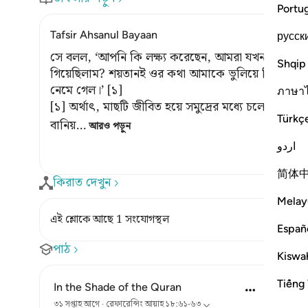
Portu
Tafsir Ahsanul Bayaan
русск
সে বলল, ‘আপনি কি লক্ষ্য করেছেন, আমরা যখন শিলাখন্ডে
Shqip
গিয়েছিলাম? শয়তানই ওর কথা আমাকে ভুলিয়ে দিয়েছিল; ম
নেমে গেল।’ [১]
ภาษา
[১] অর্থাৎ, মাছটি জীবিত হয়ে সমুদ্রের মধ্যে চলে যায় এবং
Türkç
বানিয়
…
আরও পড়ুন
اردو
简体
কিরাত দেখুন
Melay
এই শ্লোকে আছে 1 সংযোগস্থল
Españ
পাঠ
Kiswah
Tiếng 
In the Shade of the Quran
৩১ সপ্তাহ আগে
·
রেফারেন্সিং
আয়াহ ১৮:৬১-৬৩