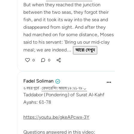
But when they reached the junction
between the two seas, they forgot their
fish, and it took its way into the sea and
disappeared from sight. And after they
had marched on for some distance, Moses
said to his servant: 'Bring us our mid-clay
meal; we are indeed...
আরো দেখুন
০
০
Fadel Soliman
৬ বছর পূর্বে
·
রেফারেন্সিং
আয়াহ ১৮:৬১-৭৮
Taddabor (Pondering) of Surat Al-Kahf
Ayahs: 61-78
https://youtu.be/gkeAPcwx-3Y
Questions answered in this video: