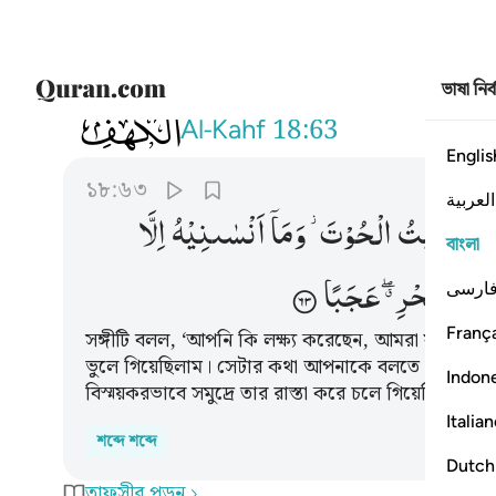
ভাষা নির
018
قال ارايت اذ اوينا الى الصخرة فاني ن
Al-Kahf
18:63
Englis
১৮:৬৩
العربية
نِّیْ
نَسِیْتُ
الْحُوْتَ ؗ
وَمَاۤ
اَنْسٰىنِیْهُ
اِلَّا
বাংলা
فِی
الْبَحْرِ ۖۗ
عَجَبًا
ارسی
França
সঙ্গীটি বলল, ‘আপনি কি লক্ষ্য করেছেন, আমরা যখন শি
ভুলে গিয়েছিলাম। সেটার কথা আপনাকে বলতে শয়তানই 
Indon
বিস্ময়করভাবে সমুদ্রে তার রাস্তা করে চলে গিয়েছিল।’
Italia
শব্দে শব্দে
Dutch
তাফসীর পড়ুন