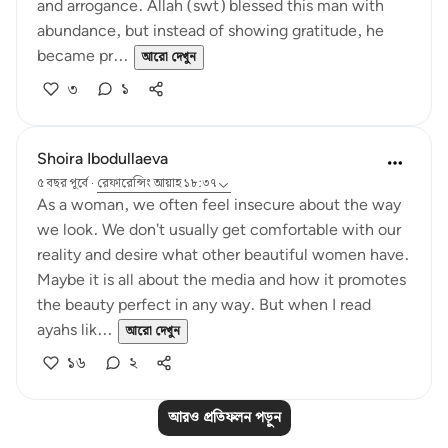
and arrogance. Allah (swt) blessed this man with
abundance, but instead of showing gratitude, he
became pr...
আরো দেখুন
৩
১
Shoira Ibodullaeva
৫ বছর পূর্বে
·
রেফারেন্সিং
আয়াহ ১৮:৩৭
As a woman, we often feel insecure about the way
we look. We don't usually get comfortable with our
reality and desire what other beautiful women have.
Maybe it is all about the media and how it promotes
the beauty perfect in any way. But when I read
ayahs lik...
আরো দেখুন
১৬
২
আরও প্রতিফলন পড়ুন