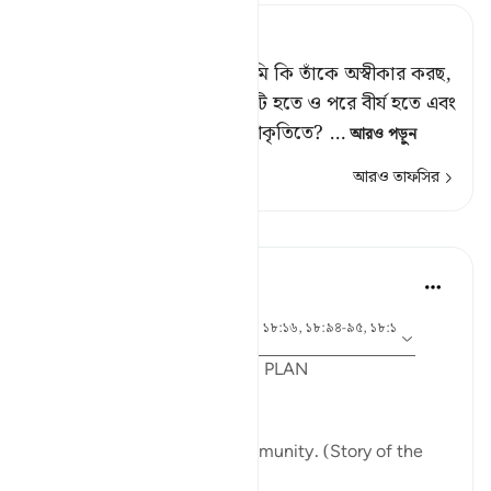
Tafsir Ahsanul Bayaan
উত্তরে তাকে তার বন্ধু বলল, ‘তুমি কি তাঁকে অস্বীকার করছ,
যিনি তোমাকে সৃষ্টি করেছেন মাটি হতে ও পরে বীর্য হতে এবং
তারপর পূর্ণাঙ্গ করেছেন মনুষ্য আকৃতিতে?
…
আরও পড়ুন
আরও তাফসির
পাঠ
Syaari Ab Rahman
গত বছর
·
আয়াহ ১৮:৬৫-৭০, ১৮:৩৭-৪০, ১৮:১৬, ১৮:৯৪-৯৫, ১৮:১
রেফারেন্সিং
৪, ১৮:১০
POST RAMADHAN ACTION PLAN
4 Deeds From AL KAHFI
1. Tie your heart to the community. (Story of the
youths of the Cave)