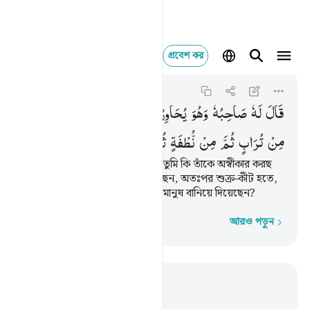
প্রবেশ কর
قال له صاحبه وهو يح
Al-Kahf
18:37
১৮:৩৭
قَالَ
لَهٗ
صَاحِبُهٗ
وَهُوَ
یُحَاوِرُهٗۤ
اَكَفَرْتَ
بِالَّذِیْ
خَلَقَكَ
مِنْ
تُرَابٍ
ثُمَّ
مِنْ
نُّطْفَةٍ
ثُمَّ
سَوّٰىكَ
رَجُلًا
কথার প্রসঙ্গ টেনে তার সাথী বলল, ‘তুমি কি তাঁকে অস্বীকার করছ
যিনি তোমাকে মাটি থেকে সৃষ্টি করেছেন, অতঃপর শুক্র-কীট হতে,
অতঃপর তোমাকে পূর্ণাঙ্গ দেহসম্পন্ন মানুষ বানিয়ে দিয়েছেন?
আরও পড়ুন
শব্দে শব্দে
প্রাসঙ্গিকভাবে পড়ুন
অধ্যায় ১৮, পৃষ্ঠা ২৬৮, জুজ ১৫