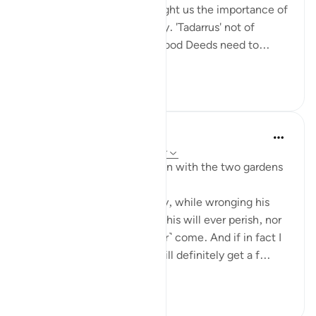
The youths of the Cave taught us the importance of
keeping with good company. 'Tadarrus' not of
recitation but Tadarrus of Good Deeds need to...
আরো দেখুন
১৫
৪
J Yousef
৩ বছর পূর্বে
·
রেফারেন্সিং
আয়াহ ১৮:৩৫-৩৮
Some reflections on the man with the two gardens
'And he entered his property, while wronging his
soul, saying, 'I do not think this will ever perish, nor
do I think the Hour will ˹ever˺ come. And if in fact I
am returned to my Lord, I will definitely get a f...
আরো দেখুন
২৮
৩