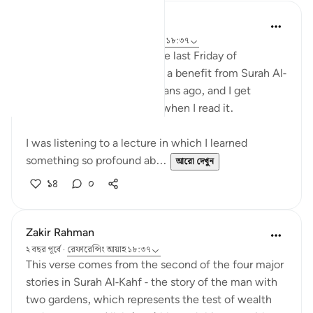
Muniba Ansari
২১ সপ্তাহ আগে
·
রেফারেন্সিং
আয়াহ ১৮:৩৪, ১৮:৩৭
SubhanAllah, it is already the last Friday of
Ramadan. I wanted to share a benefit from Surah Al-
Kahf that I learned 2 Ramadans ago, and I get
reminded of it every Friday when I read it.
I was listening to a lecture in which I learned
something so profound ab...
আরো দেখুন
১৪
০
Zakir Rahman
২ বছর পূর্বে
·
রেফারেন্সিং
আয়াহ ১৮:৩৭
This verse comes from the second of the four major
stories in Surah Al-Kahf - the story of the man with
two gardens, which represents the test of wealth