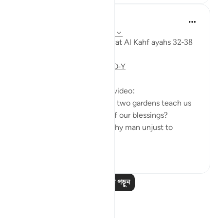
Fadel Soliman
৬ বছর পূর্বে
·
রেফারেন্সিং
আয়াহ ১৮:৩২-৩৮
Taddabor (pondering) of Surat Al Kahf ayahs 32-38
https://youtu.be/CDl39uVLO-Y
Questions answered in this video:
- What does the story of the two gardens teach us
about the ultimate source of our blessings?
- In what way was the wealthy man unjust to
himse...
আরো দেখুন
২
০
আরও পাঠ পড়ুন
প্রতিফলন