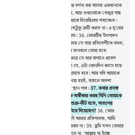
32
.
তুমি তাদের কাছে দু’ব্যক্তির দৃষ্টান্ত বর্ণনা কর যাদের একজনকে
আমি দিয়েছিলাম দু’টি আঙ্গুরের বাগান, আর ওগুলোকে খেজুর গাছ
দিয়ে ঘিরে দিয়েছিলাম আর ও দু’টির মাঝে দিয়েছিলাম শষ্যক্ষেত।
33
.
দু’টো বাগানই ফল দিত, এতে এতটুকু ত্রুটি করত না। এ দু’য়ের
মাঝে আমি ঝর্ণাধারা প্রবাহিত করেছিলাম।
34
.
লোকটির উৎপাদন
ছিল প্রচুর। একদিন কথাবার্তা বলার সময় সে তার প্রতিবেশীকে বলল,
‘আমি সম্পদে তোমা হতে শ্রেষ্ঠ, আর জনবলে তোমা হতে
শক্তিশালী।’
35
.
নিজের প্রতি যুলম করে সে তার বাগানে প্রবেশ
করল। সে বলল, ‘আমি ধারণা করি না যে, এটা কোনদিন ধ্বংস হয়ে
যাবে।
36
.
আমি মনে করি না যে কিয়ামাত হবে। আর যদি আমাকে
আমার প্রতিপালকের কাছে ফিরিয়ে নেয়া হয়ই, তাহলে অবশ্য
অবশ্যই আমি পরিবর্তে আরো উৎকৃষ্ট স্থান পাব।
37
.
কথার প্রসঙ্গ
টেনে তার সাথী বলল, ‘তুমি কি তাঁকে অস্বীকার করছ যিনি তোমাকে
মাটি থেকে সৃষ্টি করেছেন, অতঃপর শুক্র-কীট হতে, অতঃপর
তোমাকে পূর্ণাঙ্গ দেহসম্পন্ন মানুষ বানিয়ে দিয়েছেন?
38
.
(আর
আমার ব্যাপারে কথা হল) সেই আল্লাহই আমার প্রতিপালক, আমি
কাউকে আমার প্রতিপালকের শরীক করব না।
39
.
তুমি যখন তোমার
বাগানে প্রবেশ করলে তখন কেন বললে না, ‘আল্লাহ যা ইচ্ছে