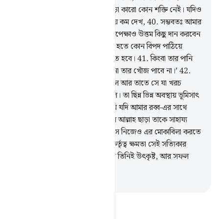
করেছেন (তা-ই হয়েছে), আল্লাহ ছাড়া কারো কোন শক্তি নেই। যদিও
তুমি আমাকে ধনে-জনে তোমার চেয়ে কম দেখ,
40
.
সম্ভবতঃ আমার
প্রতিপালক আমাকে তোমার বাগান অপেক্ষাও উত্তম কিছু দান করবেন
আর তোমার বাগানের উপর আসমান হতে কোন বিপদ পাঠিয়ে
দিবেন, ফলে তা শূন্য ময়দানে পরিণত হবে।
41
.
কিংবা তার পানি
ভূ-গর্ভে চলে যাবে, ফলে তুমি কক্ষনো তার খোঁজ পাবে না।’
42
.
ধ্বংস তার ফল-ফসলকে ঘিরে ফেলল আর তাতে সে যা খরচ
করেছিল তার জন্য হাত মলতে লাগল। তা ছিন্ন ভিন্ন অবস্থায় ভূমিসাৎ
হয়ে গিয়েছিল। সে বলল, ‘হায়, আমি যদি আমার রব্ব-এর সাথে
কাউকে শরীক না করতাম!’
43
.
আর আল্লাহ ছাড়া তাকে সাহায্য
করার কোন দলবলও ছিল না, আর সে নিজেও এর মোকাবিলা করতে
পারল না।
44
.
এ ব্যাপারে যাবতীয় কর্তৃত্ব ক্ষমতা সেই সত্যিকার
আল্লাহর জন্যই নির্দিষ্ট। পুরস্কার দানে তিনিই উৎকৃষ্ট, আর সফল
পরিণাম দানে তিনিই শ্রেষ্ঠ।
-
Taisirul Quran
তাফসীর পড়ুন