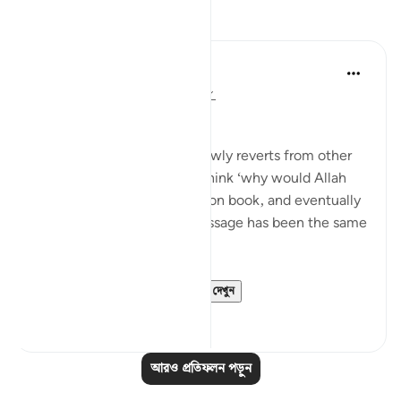
প্রতিফলন
Muhammad Zyam
২০ সপ্তাহ আগে
·
রেফারেন্সিং
আয়াহ ৩:৭৮
This!!!
Many people - especially newly reverts from other
Abrahamic religions - may think ‘why would Allah
have to send down book upon book, and eventually
the Qur’an if the overall message has been the same
in all of these scriptures?’
This verse is your an...
আরো দেখুন
৫
০
আরও প্রতিফলন পড়ুন