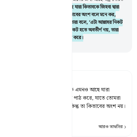
শাস্তি।
78
.
এদের মধ্যে একদল আছে যারা কিতাবকে জিহবা দ্বারা
বিকৃত করে যাতে তোমরা তাকে কিতাবের অংশ বলে মনে কর,
মূলতঃ তা কিতাবের অংশ নয় এবং তারা বলে, ‘এটা আল্লাহর নিকট
হতে অবতীর্ণ, বস্তুতঃ তা আল্লাহর নিকট হতে অবতীর্ণ নয়, তারা
জেনে শুনে আল্লাহর প্রতি মিথ্যারোপ করে।
-
Taisirul Quran
তাফসীর পড়ুন
Tafsir Ahsanul Bayaan
নিশ্চয় তাদের মধ্যে একদল লোক এমনও আছে যারা
এরূপভাবে জিহ্বা বাঁকিয়ে কিতাব পাঠ করে, যাতে তোমরা
মনে কর, তা আল্লাহর কিতাব; কিন্তু তা কিতাবের অংশ নয়।
আর তার
…
আরও পড়ুন
আরও তাফসির