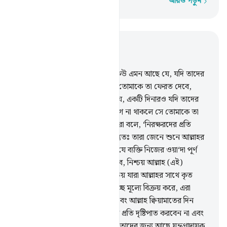
আরও পড়ুন
শব্দে শব্দে
প্রাসঙ্গিকভাবে পড়ুন
অধ্যায় ৩, পৃষ্ঠা ৫৪, জুজ ৩
75
.
আহলে কিতাবের মধ্যে কেউ কেউ এমন আছে যে, যদি তাদের
নিকট স্বর্ণের স্তুপ গচ্ছিত রাখ, তবে তোমাকে তা ফেরত দেবে,
পক্ষান্তরে তাদের কেউ কেউ এমন যে, একটি দিনারও যদি তাদের
নিকট গচ্ছিত রাখ, তার পেছনে লেগে না থাকলে সে তোমাকে তা
ফেরত দেবে না, এটা এজন্য যে, তারা বলে, ‘নিরক্ষরদের প্রতি
আমাদের কোন দায়-দায়িত্ব নেই’, বস্তুতঃ তারা জেনে শুনে আল্লাহর
সম্পর্কে মিথ্যে বলে।
76
.
তবে হ্যাঁ, যে ব্যক্তি নিজের ওয়া‘দা পূর্ণ
করবে এবং আল্লাহকে ভয় করে চলবে, নিশ্চয় আল্লাহ (এই)
মুত্তাকীদেরকে ভালবাসেন।
77
.
নিশ্চয় যারা আল্লাহর সাথে কৃত
অঙ্গীকার এবং নিজেদের শপথকে তুচ্ছ মূল্যে বিক্রয় করে, এরা
আখেরাতের কোন অংশই পাবে না এবং আল্লাহ ক্বিয়ামাতের দিন
তাদের সঙ্গে কথা বলবেন না, তাদের প্রতি দৃষ্টিপাত করবেন না এবং
তাদেরকে পবিত্র করবেন না, বস্তুতঃ তাদের জন্য আছে যন্ত্রণাদায়ক