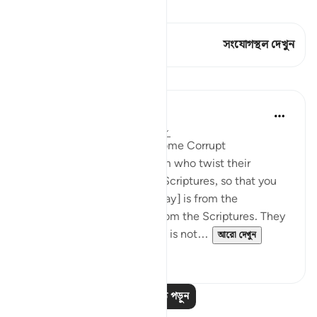
কিরাত দেখুন
এই শ্লোকে আছে 1 সংযোগস্থল
সংযোগস্থল দেখুন
পাঠ
In the Shade of the Quran
৩১ সপ্তাহ আগে
·
রেফারেন্সিং
আয়াহ ৩:৭৮
When Men of Religion Become Corrupt
There are some among them who twist their
tongues when quoting the Scriptures, so that you
may think that [what they say] is from the
Scriptures, when it is not from the Scriptures. They
say: ‘It is from God,' when it is not...
আরো দেখুন
০
০
আরও পাঠ পড়ুন