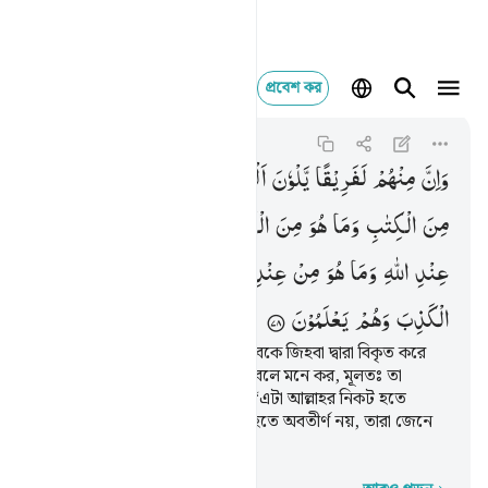
প্রবেশ কর
وان منهم لفريقا يلوو
Ali 'Imran
3:78
৩:৭৮
وَاِنَّ
مِنْهُمْ
لَفَرِیْقًا
یَّلْوٗنَ
اَلْسِنَتَهُمْ
بِالْكِتٰبِ
لِتَحْسَبُوْهُ
مِنَ
الْكِتٰبِ
وَمَا
هُوَ
مِنَ
الْكِتٰبِ ۚ
وَیَقُوْلُوْنَ
هُوَ
مِنْ
عِنْدِ
اللّٰهِ
وَمَا
هُوَ
مِنْ
عِنْدِ
اللّٰهِ ۚ
وَیَقُوْلُوْنَ
عَلَی
اللّٰهِ
الْكَذِبَ
وَهُمْ
یَعْلَمُوْنَ
এদের মধ্যে একদল আছে যারা কিতাবকে জিহবা দ্বারা বিকৃত করে
যাতে তোমরা তাকে কিতাবের অংশ বলে মনে কর, মূলতঃ তা
কিতাবের অংশ নয় এবং তারা বলে, ‘এটা আল্লাহর নিকট হতে
অবতীর্ণ, বস্তুতঃ তা আল্লাহর নিকট হতে অবতীর্ণ নয়, তারা জেনে
শুনে আল্লাহর প্রতি মিথ্যারোপ করে।