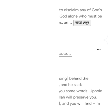
The Prophet is commanded to disclaim any of God's
qualities and attributes. It is God alone who must be
worshipped, without partners, an...
আরো দেখুন
০
০
Prophetic Commentary
৮ বছর পূর্বে
·
রেফারেন্সিং
আয়াহ ৭২:২১-২২, ৩৯:৩৮
Ibn ‘Abbâs narrates: I was [riding] behind the
Messenger of Allah one day, and he said:
'O young man, I shall teach you some words: Uphold
Allah [in your affairs], and Allah will preserve you.
Uphold Allah [in your affairs], and you will find Him
in front o...
আরো দেখুন