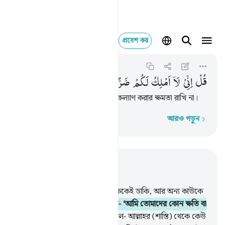
প্রবেশ কর
قل اني لا املك لكم ض
Al-Jinn
72:21
৭২:২১
قُلْ
اِنِّیْ
لَاۤ
اَمْلِكُ
لَكُمْ
ضَرًّا
وَّلَا
رَشَدًا
বল- ‘আমি তোমাদের কোন ক্ষতি বা কল্যাণ করার ক্ষমতা রাখি না।
আরও পড়ুন
শব্দে শব্দে
প্রাসঙ্গিকভাবে পড়ুন
অধ্যায় ৭২, পৃষ্ঠা ৫১৯, জুজ ২৯
20
.
বল: আমি শুধু আমার প্রতিপালককেই ডাকি, আর অন্য কাউকে
তাঁর অংশীদার গণ্য করি না।
21
.
বল- ‘আমি তোমাদের কোন ক্ষতি বা
কল্যাণ করার ক্ষমতা রাখি না।
22
.
বল- আল্লাহর (শাস্তি) থেকে কেউ