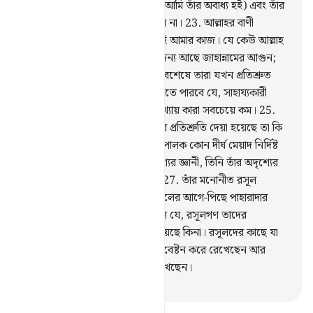
আমাকে রক্ষা করতে পারবে না (যদি আমি তাঁর অবাধ্য হই) এবং তাঁর
আশ্রয় ছাড়া আমি কোন আশ্রয়ও পাব না।
23
.
আল্লাহর বাণী
পৌঁছানো ও তাঁর পায়গাম প্রচার করাই আমার কাজ। যে কেউ আল্লাহ
ও তাঁর রসূলকে অমান্য করে, তার জন্য আছে জাহান্নামের আগুন;
তাতে তারা চিরকাল থাকবে।
24
.
অবশেষে তারা যখন প্রতিশ্রুত
শাস্তি দেখতে পাবে, তখন তারা জানতে পারবে যে, সাহায্যকারী
হিসেবে কে সবচেয়ে দুর্বল, আর সংখ্যায় কারা সবচেয়ে কম।
25
.
বল- ‘আমি জানি না তোমাদেরকে যার প্রতিশ্রুতি দেয়া হয়েছে তা কি
নিকটবর্তী, না তার জন্য আমার প্রতিপালক কোন দীর্ঘ মেয়াদ নির্দিষ্ট
করবেন।’
26
.
একমাত্র তিনিই অদৃশ্যের জ্ঞানী, তিনি তাঁর অদৃশ্যের
জ্ঞান কারো কাছে প্রকাশ করেন না।
27
.
তাঁর মনোনীত রসূল
ব্যতীত। কেননা তিনি তখন তাঁর রসূলের আগে-পিছে পাহারাদার
নিযুক্ত করেন।
28
.
এটা জানার জন্য যে, রসূলগণ তাদের
প্রতিপালকের বাণী সত্যিই পৌঁছে দিয়েছে কিনা। রসূলদের কাছে যা
আছে তা তিনি (স্বীয় জ্ঞান দ্বারা) পরিবেষ্টন করে রেখেছেন আর
প্রত্যেকটি জিনিসকে গুণে গুণে রেখেছেন।
-
Taisirul Quran