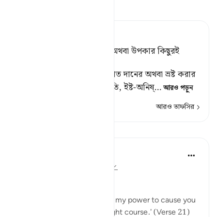
তাফসীর পড়ুন
Tafsir Ahsanul Bayaan
বল, ‘আমি তোমাদের অপকার অথবা উপকার কিছুরই
মালিক নই।’ [১]
[১] অর্থাৎ, তোমাদেরকে হিদায়াত দানের অথবা ভ্রষ্ট করার
বা অন্য কোন প্রকারের লাভ-ক্ষতি, ইষ্ট-অনিষ্
…
আরও পড়ুন
আরও তাফসির
পাঠ
In the Shade of the Quran
৩১ সপ্তাহ আগে
·
রেফারেন্সিং
আয়াহ ৭২:২১
No Help from Anyone
Say Muhammad: 'It is not in my power to cause you
harm or to set you on the right course.' (Verse 21)