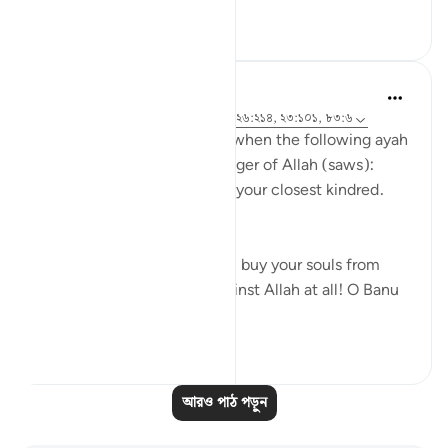
১
০
Prophetic Commentary
৮ বছর পূর্বে
·
রেফারেন্সিং
আয়াহ ৭২:২১-২২, ২৬:২১৪, ২৩:১০১, ৮৩:৬
Abu Hurayrah narrates that when the following ayah
was revealed to the Messenger of Allah (saws):
And warn, [O Muhammad], your closest kindred.
[26:214]
He said: 'O tribe of Quraysh, buy your souls from
Allah! I cannot help you against Allah at all! O Banu
‘A...
আরো দেখুন
২
০
আরও পাঠ পড়ুন