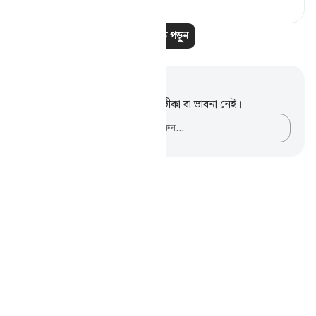
আরও পাঠ পড়ুন
নোট এবং প্রতিফলন
এই পদটি সম্পর্কে আপনার কোনো টীকা বা ভাবনা নেই।
আপনার ভাবনাগুলো লিপিবদ্ধ করুন…
Notes
placeholders
close