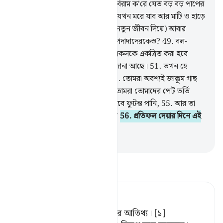
ভোগ বিলাসে মত্ত ছিল,
46
.
আর অবিরাম ক’রে যেত বড় বড় পাপের
কাজ,
47
.
আর তারা বলত- ‘আমরা যখন মরে যাব আর মাটি ও হাড়ে
পরিণত হব, তখন কি আমাদেরকে (নতুন জীবন দিয়ে) আবার
উঠানো হবে?
48
.
আর আমাদের বাপদাদাদেরকেও?
49
.
বল-
‘পূর্ববর্তী আর পরবর্তী
50
.
অবশ্যই সকলকে একত্রিত করা হবে
একটা নির্ধারিত দিনে যা (আল্লাহর) জানা আছে।
51
.
তখন হে
গুমরাহ (সত্য) প্রত্যাখ্যানকারীরা!
52
.
তোমরা অবশ্যই জাক্কুম গাছ
থেকে আহার করবে,
53
.
তা দিয়ে তোমরা তোমাদের পেট ভর্তি
করবে,
54
.
আর তার উপর পান করবে ফুটন্ত পানি,
55
.
আর তা
পান করবে পিপাসা-কাতর উটের মত
56
.
প্রতিফল দেয়ার দিনে এই
হবে তাদের আপ্যায়ন
-
Taisirul Quran
তাফসীর পড়ুন
Tafsir Ahsanul Bayaan
কিয়ামতের দিন এটাই হবে তাদের আতিথ্য। [১]