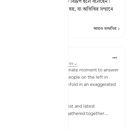
[১] মহান আল্লাহ এ কথা ঠাট্টা ও বিদ্রূপ ছলে বলেছেন।
অন্যথা আতিথ্য তো তাকেই বলা হয়, যা অতিথির সম্মানে
প্রস্তুত ও
…
আরও পড়ুন
আরও তাফসির
পাঠ
In the Shade of the Quran
৩১ সপ্তাহ আগে
·
রেফারেন্সিং
আয়াহ ৫৬:৪৯-৫৬
The surah seizes this appropriate moment to answer
the question posed by the people on the left in
Verses 47-48, which they unfold in an exaggerated
sense of incredulity:
"Say: All people of the earliest and latest
generations will indeed be gathered together...
আরো দেখুন
০
০
৭১৯