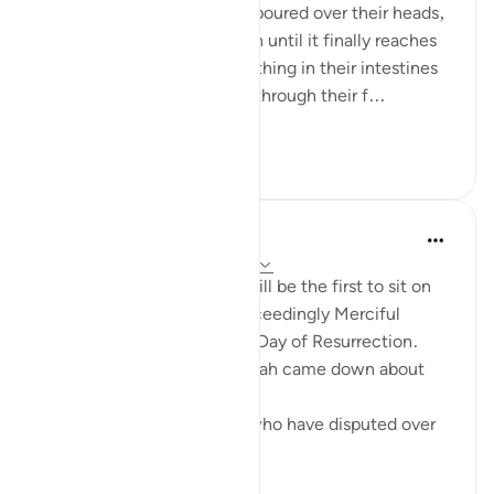
'The scalding water will be poured over their heads,
and it will permeate through until it finally reaches
their intestines. Then everything in their intestines
will flow out until it passes through their f...
আরো দেখুন
০
০
Prophetic Commentary
৮ বছর পূর্বে
·
রেফারেন্সিং
আয়াহ ২২:১৯-২০
Ali b. Abu Tâlib narrates: I will be the first to sit on
my knees in front of the Exceedingly Merciful
because of the duel on the Day of Resurrection.
Qays b. ‘Abbâs said: 'This ayah came down about
them:
These are two adversaries who have disputed over
their...
আরো দেখুন
০
০