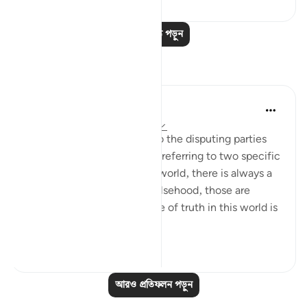
আরও পাঠ পড়ুন
প্রতিফলন
Hana Alasry
৭ বছর পূর্বে
·
রেফারেন্সিং
আয়াহ ২২:১৯-২২
There is a debate about who the disputing parties
are and whether verse 19 is referring to two specific
parties or in general. In the world, there is always a
battle between truth and falsehood, those are
disputing groups. The nature of truth in this world is
...
আরো দেখুন
৩
১
আরও প্রতিফলন পড়ুন