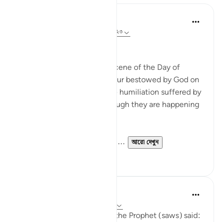
In the Shade of the Quran
৩১ সপ্তাহ আগে
·
রেফারেন্সিং
আয়াহ ২২:১৯-২৩
Widely Divergent Ends
The passage here draws a scene of the Day of
Judgement, when the honour bestowed by God on
His faithful servants and the humiliation suffered by
the others are shown as though they are happening
here and now.
These two adversaries have ...
আরো দেখুন
০
০
Prophetic Commentary
৮ বছর পূর্বে
·
রেফারেন্সিং
আয়াহ ২২:১৯-২০
Abu Hurayrah narrates that the Prophet (saws) said: