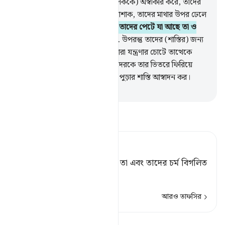
করে, অতঃপর যারা (তাদের প্রতিপালককে) অস্বীকার করে, তাদের
জন্য তৈরি করা হয়েছে আগুনের পোশাক, তাদের মাথার উপর ঢেলে
দেয়া হবে ফুটন্ত পানি।
20
.
যা দিয়ে তাদের পেটে যা আছে তা ও
তাদের চামড়া গলিয়ে দেয়া হবে।
21
.
উপরন্তু তাদের (শাস্তির) জন্য
থাকবে লোহার মুগুর।
22
.
যখনই তারা যন্ত্রণার চোটে তাত্থেকে
বেরিয়ে আসতে চাইবে (তখনই) তাদেরকে তার ভিতরে ফিরিয়ে
দেয়া হবে, (আর বলা হবে, আগুনে) পুড়ার শাস্তি আস্বাদন কর।
-
Taisirul Quran
তাফসীর পড়ুন
Tafsir Ahsanul Bayaan
যার ফলে তাদের উদরে যা আছে তা এবং তাদের চর্ম বিগলিত
করা হবে।
আরও তাফসির
পাঠ