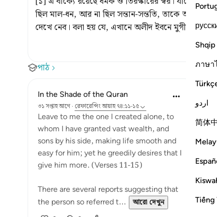
[১] এ বাক্যে রয়েছে ধমক ও তিরস্কারের স্বর। যাকে আমি এ
Portu
ছিল মাল-ধন, আর না ছিল সন্তান-সন্ততি, তাকে আর আমা
русск
দেখে নেব। বলা হয় যে, এখানে অলীদ ইবনে মুগীরার প্রতি ই
Shqip
ภาษา
পাঠ
Türkç
In the Shade of the Quran
اردو
৩১ সপ্তাহ আগে
·
রেফারেন্সিং
আয়াহ ৭৪:১১-১৫
Leave to me the one I created alone, to
简体
whom I have granted vast wealth, and
sons by his side, making life smooth and
Melay
easy for him; yet he greedily desires that I
Españ
give him more. (Verses 11-15)
Kiswah
There are several reports suggesting that
Tiếng 
the person so referred t...
আরো দেখুন