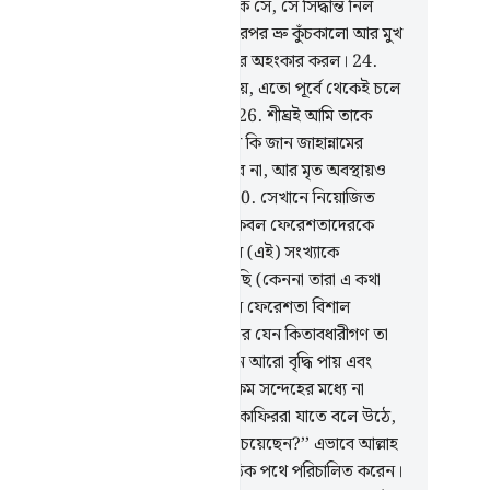
র) সিদ্ধান্ত নিল!
20
.
আবারো ধ্বংস হোক সে, সে সিদ্ধান্ত নিল
াবে!
21
.
তারপর সে তাকালো।
22
.
তারপর ভ্রু কুঁচকালো আর মুখ
কালো।
23
.
তারপর সে পিছনে ফিরল আর অহংকার করল।
24
.
পর বলল- ‘এ তো যাদু ছাড়া আর কিছু নয়, এতো পূর্বে থেকেই চলে
ছে।
25
.
এটা তো মানুষের কথা মাত্র।’
26
.
শীঘ্রই আমি তাকে
ান্নামের আগুনে নিক্ষেপ করব।
27
.
তুমি কি জান জাহান্নামের
ুন কী?
28
.
তা কাউকে জীবিতও রাখবে না, আর মৃত অবস্থায়ও
ে দেবে না।
29
.
চামড়া ঝলসে দেবে।
30
.
সেখানে নিয়োজিত
ে ঊনিশ জন ফেরেশতা।
31
.
আমিই কেবল ফেরেশতাদেরকে
ান্নামের তত্ত্বাবধায়ক করেছি। আর তাদের (এই) সংখ্যাকে
িরদের জন্য একটা পরীক্ষা বানিয়ে দিয়েছি (কেননা তারা এ কথা
্বাসই করতে পারবে না যে মাত্র ঊনিশ জন ফেরেশতা বিশাল
ান্নামের যাবতীয় দায়িত্ব পালন করবে) আর যেন কিতাবধারীগণ তা
ভাবে বিশ্বাস করে আর ঈমানদারদের ঈমান আরো বৃদ্ধি পায় এবং
াবধারীগণ ও ঈমানদারগণ যেন কোন রকম সন্দেহের মধ্যে না
ে। যাদের অন্তরে রোগ আছে তারা আর কাফিররা যাতে বলে উঠে,
এ ধরণের কথা দিয়ে আল্লাহ কী বোঝাতে চেয়েছেন?’’ এভাবে আল্লাহ
ে চান গুমরাহ করেন আর যাকে চান সঠিক পথে পরিচালিত করেন।