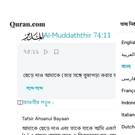
ভাষা নির
074
ذرني ومن خلقت وحيدا ١١
Al-Muddaththir
74:11
Englis
৭৪:১১
العربية
বাংলা
ছেড়ে দাও আমাকে (তার সঙ্গে বুঝাপড়া করার জন্য) যাক
ارسی
শব্দে শব্দে
França
তাফসীর পড়ুন
Indon
Italia
Tafsir Ahsanul Bayaan
Dutch
আমাকে ছেড়ে দাও এবং তাকে যাকে আমি একাই সৃষ্টি করে