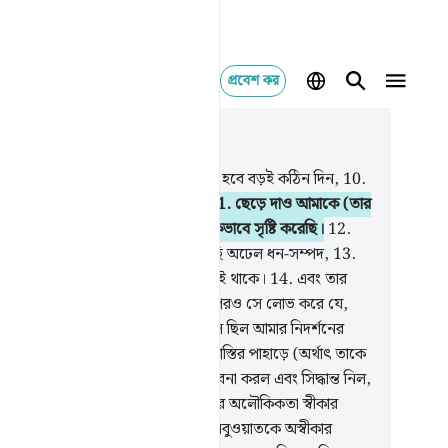
প্রবেশ কর
াসঙ্গিকভাবে পড়ুন
যায় ৭৪, পৃষ্ঠা ৫২১, জুজ ২৯
যেদিন শিঙ্গায় ফুঁ দেয়া হবে,
9
.
সেদিনটি হবে বড়ই কঠিন দিন,
10
.
া) কাফিরদের জন্য মোটেই সহজ নয়।
11
.
ছেড়ে দাও আমাকে (তার
গে বুঝাপড়া করার জন্য) যাকে আমি এককভাবে সৃষ্টি করেছি।
12
.
তাকে (ওয়ালীদ বিন মুগীরাহকে) দিয়েছি অঢেল ধন-সম্পদ,
13
.
 অনেক ছেলে যারা সব সময় তার কাছেই থাকে।
14
.
এবং তার
নকে করেছি সচ্ছল ও সুগম।
15
.
এর পরও সে লোভ করে যে,
ি তাকে আরো দেই।
16
.
কক্ষনো না, সে ছিল আমার নিদর্শনের
দ্ধাচারী।
17
.
শীঘ্রই আমি তাকে উঠাব শাস্তির পাহাড়ে (অর্থাৎ তাকে
 বিপদের উপর বিপদ)।
18
.
সে চিন্তা ভাবনা করল এবং সিদ্ধান্ত নিল,
.
ধ্বংস হোক সে, কীভাবে সে (কুরআনের অলৌকিকতা স্বীকার
র পরও কেবল অহমিকার বশবর্তী হয়ে নবুওয়াতকে অস্বীকার