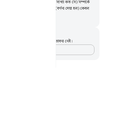
ার প্রতিপালকের বাহিনী (কারা এবং এর স্যখ্যা কত সে) সম্পর্কে
ি ছাড়া কেউ জানে না। (জাহান্নামের) এ (বর্ণনা দেয়া হল) কেবল
ুষের নসীহত লাভের জন্য।
isirul Quran
ট এবং প্রতিফলন
পদটি সম্পর্কে আপনার কোনো টীকা বা ভাবনা নেই।
আপনার ভাবনাগুলো লিপিবদ্ধ করুন…