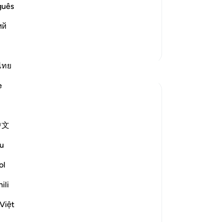
কাই মায়ের পেটে সৃষ্টি করেছি, তার কাছে না
করা
guês
কে একাই ছেড়ে দাও। অর্থাৎ, আমি নিজেই তাকে
কীভ
ий
ঙ্গিত করা হ
…
বাঁ
আরও পড়ুন
তার
আরও তাফসির
আস
জাহ
ไทย
প্রতিফলন
আগ
e
ছেড়
Esma Esa
আছ
৬ বছর পূর্বে
·
রেফারেন্সিং
আয়াহ ৭৪:৮-২৮
জাহ
পোস্ট করা
Muslim Student Organization &
中文
কাফ
হয়েছে
Women in Islam CCNY
Reflections from our sisters during todays
বিশ
u
Quran Circle
জাহ
দৃঢ়
ol
8-9:
কিত
ili
- These ayat remind us of how we need to
থাক
be accountable for our actions, becasue
‘‘ 
Việt
the day of judgment is drawing near - are
যাক