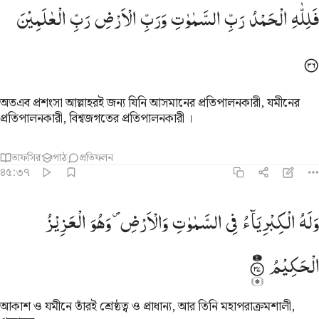
لله الحمد رب السماوات ورب الارض رب العالمين ٣٦
فَلِلّٰهِ
الْحَمْدُ
رَبِّ
السَّمٰوٰتِ
وَرَبِّ
الْاَرْضِ
رَبِّ
الْعٰلَمِیْنَ
َلِلَّهِ ٱلْحَمْدُ رَبِّ ٱلسَّمَـٰوَٰتِ وَرَبِّ ٱلْأَرْضِ رَبِّ ٱلْعَـٰلَمِينَ ٣٦
অতএব প্রশংসা আল্লাহরই জন্য যিনি আসমানের প্রতিপালনকারী, যমীনের
প্রতিপালনকারী, বিশ্বজগতের প্রতিপালনকারী ।
তাফসির
পাঠ
প্রতিফলন
৪৫:৩৭
له الكبرياء في السماوات والارض وهو العزيز الحكيم ٣٧
وَلَهُ
الْكِبْرِیَآءُ
فِی
السَّمٰوٰتِ
وَالْاَرْضِ ۪
وَهُوَ
الْعَزِیْزُ
َلَهُ ٱلْكِبْرِيَآءُ فِى ٱلسَّمَـٰوَٰتِ وَٱلْأَرْضِ ۖ وَهُوَ ٱلْعَزِيزُ ٱلْحَكِيمُ ٣٧
الْحَكِیْمُ
আকাশ ও যমীনে তাঁরই শ্রেষ্ঠত্ব ও প্রাধান্য, আর তিনি মহাপরাক্রমশালী,