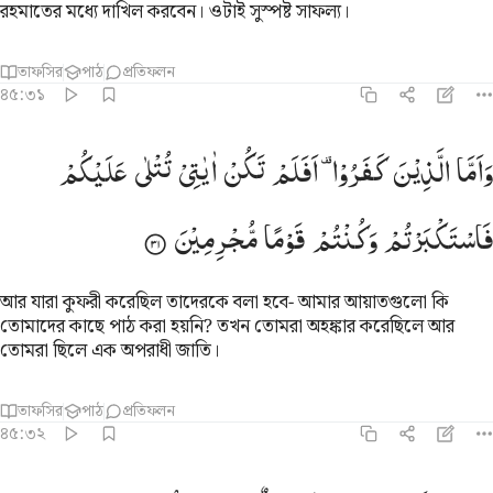
রহমাতের মধ্যে দাখিল করবেন। ওটাই সুস্পষ্ট সাফল্য।
তাফসির
পাঠ
প্রতিফলন
৪৫:৩১
اما الذين كفروا افلم تكن اياتي تتلى عليكم فاستكبرتم وكنتم قوما مجرم
وَاَمَّا
الَّذِیْنَ
كَفَرُوْا ۫
اَفَلَمْ
تَكُنْ
اٰیٰتِیْ
تُتْلٰی
عَلَیْكُمْ
َأَمَّا ٱلَّذِينَ كَفَرُوٓا۟ أَفَلَمْ تَكُنْ ءَايَـٰتِى تُتْلَىٰ عَلَيْكُمْ فَٱسْتَكْبَرْتُمْ وَكُنتُمْ قَو
فَاسْتَكْبَرْتُمْ
وَكُنْتُمْ
قَوْمًا
مُّجْرِمِیْنَ
আর যারা কুফরী করেছিল তাদেরকে বলা হবে- আমার আয়াতগুলো কি
তোমাদের কাছে পাঠ করা হয়নি? তখন তোমরা অহঙ্কার করেছিলে আর
তোমরা ছিলে এক অপরাধী জাতি।
তাফসির
পাঠ
প্রতিফলন
৪৫:৩২
اذا قيل ان وعد الله حق والساعة لا ريب فيها قلتم ما ندري ما الساعة ا