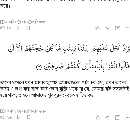
করে।
তাফসির
পাঠ
প্রতিফলন
৪৫:২৫
اذا تتلى عليهم اياتنا بينات ما كان حجتهم الا ان قالوا ايتوا باباينا ان كنتم 
وَاِذَا
تُتْلٰی
عَلَیْهِمْ
اٰیٰتُنَا
بَیِّنٰتٍ
مَّا
كَانَ
حُجَّتَهُمْ
اِلَّاۤ
اَنْ
َإِذَا تُتْلَىٰ عَلَيْهِمْ ءَايَـٰتُنَا بَيِّنَـٰتٍۢ مَّا كَانَ حُجَّتَهُمْ إِلَّآ أَن قَالُوا۟ ٱئْتُوا۟ بِـَٔابَآئ
قَالُوا
ائْتُوْا
بِاٰبَآىِٕنَاۤ
اِنْ
كُنْتُمْ
صٰدِقِیْنَ
তাদের সামনে যখন আমার সুস্পষ্ট আয়াতগুলো পাঠ করা হয়, তখন তাদের
কাছে এ কথা বলা ছাড়া আর কোন যুক্তি থাকে না যে, তোমরা যদি সত্যবাদীই
হয়ে থাক, তাহলে আমাদের পূর্বপুরুষদেরকে হাজির কর।
তাফসির
পাঠ
প্রতিফলন
৪৫:২৬