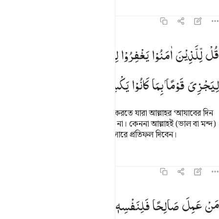
তাফসির
পাঠ
প্রতিফলন
৪৫:১৪
ل للذين امنوا يغفروا للذين لا يرجون ايام الله ليجزي قوما بما كانوا يكسب
قُلْ
لِّلَّذِیْنَ
اٰمَنُوْا
یَغْفِرُوْا
لِلَّذِیْنَ
لَا
یَرْجُوْنَ
اَیَّامَ
اللّٰهِ
ُل لِّلَّذِينَ ءَامَنُوا۟ يَغْفِرُوا۟ لِلَّذِينَ لَا يَرْجُونَ أَيَّامَ ٱللَّهِ لِيَجْزِىَ قَوْمًۢا بِ
لِیَجْزِیَ
قَوْمًا
بِمَا
كَانُوْا
یَكْسِبُوْنَ
মু’মিনদেরকে বল ঐ লোকদেরকে ক্ষমা করতে যারা আল্লাহর ‘আযাবের দিন
আসার ব্যাপারে কোন আশংকাবোধ করে না। কেননা আল্লাহই (ভাল বা মন্দ)
প্রত্যেক সম্প্রদায়কে তাদের কৃতকর্ম অনুসারে প্রতিফল দিবেন।
তাফসির
পাঠ
প্রতিফলন
কিরাত
৪৫:১৫
ن عمل صالحا فلنفسه ومن اساء فعليها ثم الى ربكم ترجعون ١٥
مَنْ
عَمِلَ
صَالِحًا
فَلِنَفْسِهٖ ۚ
وَمَنْ
اَسَآءَ
فَعَلَیْهَا ؗ
ثُمَّ
اِلٰی
َنْ عَمِلَ صَـٰلِحًۭا فَلِنَفْسِهِۦ ۖ وَمَنْ أَسَآءَ فَعَلَيْهَا ۖ ثُمَّ إِلَىٰ رَبِّكُمْ تُرْجَعُونَ ١٥