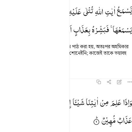
سمع ايات الله تتلى عليه ثم يصر مستكبرا كان لم يسمعها فبشره بعذاب 
یَّسْمَعُ
اٰیٰتِ
اللّٰهِ
تُتْلٰی
عَلَیْهِ
ثُمَّ
یُصِرُّ
مُسْتَكْبِرًا
كَاَنْ
لَّمْ
َسْمَعُ ءَايَـٰتِ ٱللَّهِ تُتْلَىٰ عَلَيْهِ ثُمَّ يُصِرُّ مُسْتَكْبِرًۭا كَأَن لَّمْ يَسْمَعْهَا ۖ فَبَشّ
یَسْمَعْهَا ۚ
فَبَشِّرْهُ
بِعَذَابٍ
اَلِیْمٍ
যে আল্লাহর আয়াত শোনে যা তার সামনে পাঠ করা হয়, অতঃপর অহমিকার
সাথে (কুফুরীর উপর) থাকে যেন সে তা শোনেইনি; কাজেই তাকে ভয়াবহ
শাস্তির সংবাদ দাও।
তাফসির
পাঠ
প্রতিফলন
৪৫:৯
اذا علم من اياتنا شييا اتخذها هزوا اولايك لهم عذاب مهين ٩
وَاِذَا
عَلِمَ
مِنْ
اٰیٰتِنَا
شَیْـَٔا
تَّخَذَهَا
هُزُوًا ؕ
اُولٰٓىِٕكَ
لَهُمْ
َإِذَا عَلِمَ مِنْ ءَايَـٰتِنَا شَيْـًٔا ٱتَّخَذَهَا هُزُوًا ۚ أُو۟لَـٰٓئِكَ لَهُمْ عَذَابٌۭ مُّهِينٌۭ ٩
عَذَابٌ
مُّهِیْنٌ