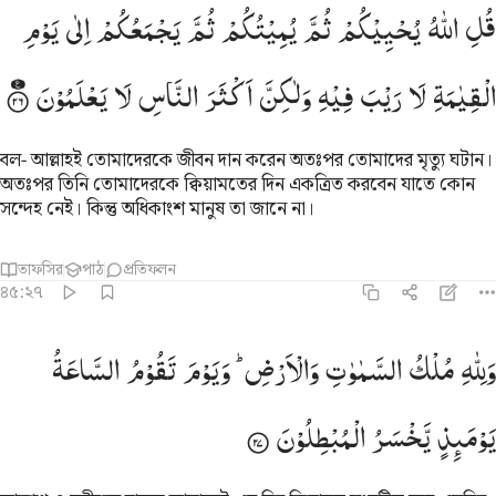
ل الله يحييكم ثم يميتكم ثم يجمعكم الى يوم القيامة لا ريب فيه ولاكن اك
قُلِ
اللّٰهُ
یُحْیِیْكُمْ
ثُمَّ
یُمِیْتُكُمْ
ثُمَّ
یَجْمَعُكُمْ
اِلٰی
یَوْمِ
ُلِ ٱللَّهُ يُحْيِيكُمْ ثُمَّ يُمِيتُكُمْ ثُمَّ يَجْمَعُكُمْ إِلَىٰ يَوْمِ ٱلْقِيَـٰمَةِ لَا رَيْبَ فِيهِ وَلَـٰكِ
الْقِیٰمَةِ
لَا
رَیْبَ
فِیْهِ
وَلٰكِنَّ
اَكْثَرَ
النَّاسِ
لَا
یَعْلَمُوْنَ
বল- আল্লাহই তোমাদেরকে জীবন দান করেন অতঃপর তোমাদের মৃত্যু ঘটান।
অতঃপর তিনি তোমাদেরকে ক্বিয়ামতের দিন একত্রিত করবেন যাতে কোন
সন্দেহ নেই। কিন্তু অধিকাংশ মানুষ তা জানে না।
তাফসির
পাঠ
প্রতিফলন
৪৫:২৭
لله ملك السماوات والارض ويوم تقوم الساعة يوميذ يخسر المبطلون ٢٧
وَلِلّٰهِ
مُلْكُ
السَّمٰوٰتِ
وَالْاَرْضِ ؕ
وَیَوْمَ
تَقُوْمُ
السَّاعَةُ
َلِلَّهِ مُلْكُ ٱلسَّمَـٰوَٰتِ وَٱلْأَرْضِ ۚ وَيَوْمَ تَقُومُ ٱلسَّاعَةُ يَوْمَئِذٍۢ ي
یَوْمَىِٕذٍ
یَّخْسَرُ
الْمُبْطِلُوْنَ