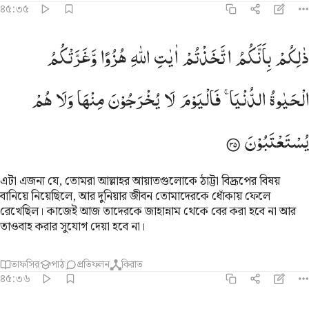
৪৫:৩৫
الكم بانكم اتخذتم ايات الله هزوا وغرتكم الحياة الدنيا فاليوم لا يخرجون 
ذٰلِكُمْ
بِاَنَّكُمُ
اتَّخَذْتُمْ
اٰیٰتِ
اللّٰهِ
هُزُوًا
وَّغَرَّتْكُمُ
َٰلِكُم بِأَنَّكُمُ ٱتَّخَذْتُمْ ءَايَـٰتِ ٱللَّهِ هُزُوًۭا وَغَرَّتْكُمُ ٱلْحَيَوٰةُ ٱلدُّنْيَا ۚ فَٱلْيَوْمَ لَا ي
الْحَیٰوةُ
الدُّنْیَا ۚ
فَالْیَوْمَ
لَا
یُخْرَجُوْنَ
مِنْهَا
وَلَا
هُمْ
یُسْتَعْتَبُوْنَ
এটা এজন্য যে, তোমরা আল্লাহর আয়াতগুলোকে ঠাট্টা বিদ্রূপের বিষয়
বানিয়ে নিয়েছিলে, আর দুনিয়ার জীবন তোমাদেরকে ধোঁকায় ফেলে
রেখেছিল। কাজেই আজ তাদেরকে জাহান্নাম থেকে বের করা হবে না আর
তাওবাহ করার সুযোগ দেয়া হবে না।
তাফসির
পাঠ
প্রতিফলন
কিরাত
৪৫:৩৬