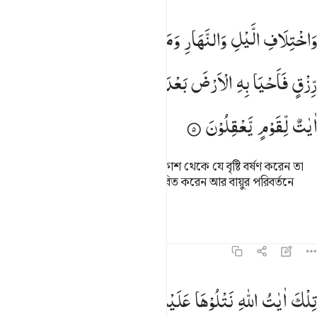
اختلاف الليل والنهار وما انزل الله من السماء من رزق فاحيا به الارض 
وَاخْتِلَافِ
الَّیْلِ
وَالنَّهَارِ
وَمَاۤ
اَنْزَلَ
اللّٰهُ
مِنَ
السَّمَآءِ
مِنْ
َٱخْتِلَـٰفِ ٱلَّيْلِ وَٱلنَّهَارِ وَمَآ أَنزَلَ ٱللَّهُ مِنَ ٱلسَّمَآءِ مِن رِّزْقٍۢ فَأَحْيَا بِهِ
رِّزْقٍ
فَاَحْیَا
بِهِ
الْاَرْضَ
بَعْدَ
مَوْتِهَا
وَتَصْرِیْفِ
الرِّیٰحِ
اٰیٰتٌ
لِّقَوْمٍ
یَّعْقِلُوْنَ
রাত ও দিনের আবর্তনে, আর আল্লাহ আকাশ থেকে যে বৃষ্টি বর্ষণ করেন তা
দিয়ে যমীনকে তার মৃত্যুর পর আবার জীবিত করেন আর বায়ুর পরিবর্তনে
জ্ঞানী সম্প্রদায়ের জন্য নিদর্শন রয়েছে।
তাফসির
পাঠ
প্রতিফলন
কিরাত
৪৫:৬
لك ايات الله نتلوها عليك بالحق فباي حديث بعد الله واياته يومنون ٦
تِلْكَ
اٰیٰتُ
اللّٰهِ
نَتْلُوْهَا
عَلَیْكَ
بِالْحَقِّ ۚ
فَبِاَیِّ
حَدِیْثٍ
ِلْكَ ءَايَـٰتُ ٱللَّهِ نَتْلُوهَا عَلَيْكَ بِٱلْحَقِّ ۖ فَبِأَىِّ حَدِيثٍۭ بَعْدَ ٱللَّهِ وَءَايَـٰتِهِۦ يُؤْمِنُونَ ٦