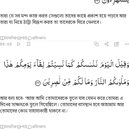
তারা যে সব মন্দ কাজ করত সেগুলো তাদের কাছে প্রকাশ হয়ে পড়বে আর
তারা যা নিয়ে ঠাট্টা বিদ্রূপ করত তা তাদেরকে ঘিরে ফেলবে।
তাফসির
পাঠ
প্রতিফলন
৪৫:৩৪
قيل اليوم ننساكم كما نسيتم لقاء يومكم هاذا وماواكم النار وما لكم من
وَقِیْلَ
الْیَوْمَ
نَنْسٰىكُمْ
كَمَا
نَسِیْتُمْ
لِقَآءَ
یَوْمِكُمْ
هٰذَا
َقِيلَ ٱلْيَوْمَ نَنسَىٰكُمْ كَمَا نَسِيتُمْ لِقَآءَ يَوْمِكُمْ هَـٰذَا وَمَأْوَىٰكُمُ ٱلنَّارُ وَمَا لَكُم 
وَمَاْوٰىكُمُ
النَّارُ
وَمَا
لَكُمْ
مِّنْ
نّٰصِرِیْنَ
আর বলা হবে- ‘আজ আমি তোমাদেরকে ভুলে যাব যেমন করে তোমরা এ
দিনের সাক্ষাৎকে ভুলে গিয়েছিলে। তোমাদের বাসস্থান হবে জাহান্নাম আর
তোমাদের কোন সাহায্যকারী থাকবে না।
তাফসির
পাঠ
প্রতিফলন