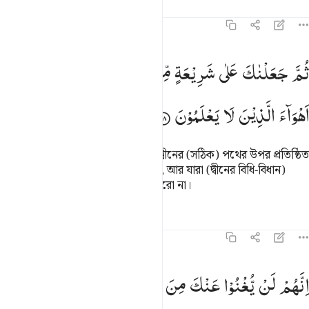
তাফসির
পাঠ
প্রতিফলন
৪৫:১৮
م جعلناك على شريعة من الامر فاتبعها ولا تتبع اهواء الذين لا يعلمون ١٨
ثُمَّ
جَعَلْنٰكَ
عَلٰی
شَرِیْعَةٍ
مِّنَ
الْاَمْرِ
فَاتَّبِعْهَا
وَلَا
تَتَّبِعْ
ُمَّ جَعَلْنَـٰكَ عَلَىٰ شَرِيعَةٍۢ مِّنَ ٱلْأَمْرِ فَٱتَّبِعْهَا وَلَا تَتَّبِعْ أَهْوَآءَ ٱلَّذِينَ لَا يَعْلَمُ
اَهْوَآءَ
الَّذِیْنَ
لَا
یَعْلَمُوْنَ
অতঃপর (হে নবী সা.!) আমি তোমাকে দ্বীনের (সঠিক) পথের উপর প্রতিষ্ঠিত
করেছি, কাজেই তুমি তারই অনুসরণ কর, আর যারা (দ্বীনের বিধি-বিধান)
জানেনা তাদের খেয়ালখুশির অনুসরণ করো না।
তাফসির
পাঠ
প্রতিফলন
৪৫:১৯
نهم لن يغنوا عنك من الله شييا وان الظالمين بعضهم اولياء بعض والله ول
اِنَّهُمْ
لَنْ
یُّغْنُوْا
عَنْكَ
مِنَ
اللّٰهِ
شَیْـًٔا ؕ
وَاِنَّ
الظّٰلِمِیْنَ
ِنَّهُمْ لَن يُغْنُوا۟ عَنكَ مِنَ ٱللَّهِ شَيْـًۭٔا ۚ وَإِنَّ ٱلظَّـٰلِمِينَ بَعْضُ