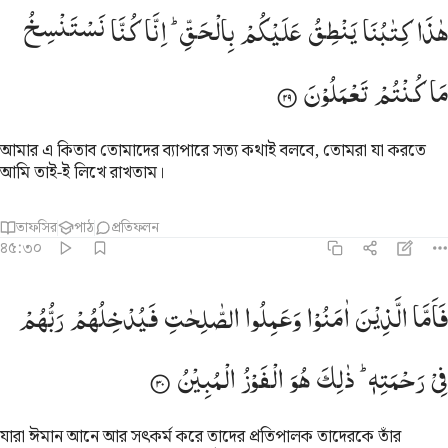
اذا كتابنا ينطق عليكم بالحق انا كنا نستنسخ ما كنتم تعملون ٢٩
هٰذَا
كِتٰبُنَا
یَنْطِقُ
عَلَیْكُمْ
بِالْحَقِّ ؕ
اِنَّا
كُنَّا
نَسْتَنْسِخُ
َـٰذَا كِتَـٰبُنَا يَنطِقُ عَلَيْكُم بِٱلْحَقِّ ۚ إِنَّا كُنَّا نَسْتَنسِخُ مَا كُنتُمْ تَعْمَلُونَ ٢٩
مَا
كُنْتُمْ
تَعْمَلُوْنَ
আমার এ কিতাব তোমাদের ব্যাপারে সত্য কথাই বলবে, তোমরা যা করতে
আমি তাই-ই লিখে রাখতাম।
তাফসির
পাঠ
প্রতিফলন
৪৫:৩০
اما الذين امنوا وعملوا الصالحات فيدخلهم ربهم في رحمته ذالك هو الفوز 
فَاَمَّا
الَّذِیْنَ
اٰمَنُوْا
وَعَمِلُوا
الصّٰلِحٰتِ
فَیُدْخِلُهُمْ
رَبُّهُمْ
َأَمَّا ٱلَّذِينَ ءَامَنُوا۟ وَعَمِلُوا۟ ٱلصَّـٰلِحَـٰتِ فَيُدْخِلُهُمْ رَبُّهُمْ فِى رَحْ
فِیْ
رَحْمَتِهٖ ؕ
ذٰلِكَ
هُوَ
الْفَوْزُ
الْمُبِیْنُ
যারা ঈমান আনে আর সৎকর্ম করে তাদের প্রতিপালক তাদেরকে তাঁর