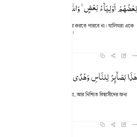
بَعْضُهُمْ
اَوْلِیَآءُ
بَعْضٍ ۚ
وَاللّٰهُ
وَلِیُّ
الْمُتَّقِیْنَ
আল্লাহ হতে তারা তোমার কোনই উপকার করতে পারবে না। যালিমরা একে
অপরের বন্ধু, আর আল্লাহ মুত্তাকীদের বন্ধু।
তাফসির
পাঠ
প্রতিফলন
৪৫:২০
اذا بصاير للناس وهدى ورحمة لقوم يوقنون ٢٠
هٰذَا
بَصَآىِٕرُ
لِلنَّاسِ
وَهُدًی
وَّرَحْمَةٌ
لِّقَوْمٍ
یُّوْقِنُوْنَ
َـٰذَا بَصَـٰٓئِرُ لِلنَّاسِ وَهُدًۭى وَرَحْمَةٌۭ لِّقَوْمٍۢ يُوقِنُونَ ٢٠
এ (কুরআন) মানুষের জন্য জ্ঞানের আলো, আর নিশ্চিত বিশ্বাসীদের জন্য
পথের দিশারী এবং রহমত স্বরূপ।
তাফসির
পাঠ
প্রতিফলন
৪৫:২১