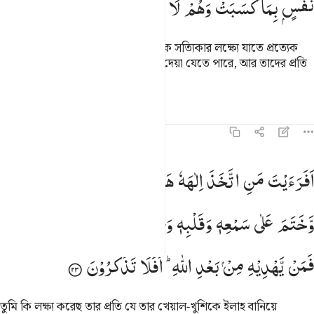
نَفْسٍ
بِمَا
كَسَبَتْ
وَهُمْ
لَا
یُظْلَمُوْنَ
আল্লাহ আকাশ ও যমীন সৃষ্টি করেছেন এক সত্যিকার লক্ষ্যে যাতে প্রত্যেক
ব্যক্তিকে তার কৃতকর্ম অনুযায়ী প্রতিফল দেয়া যেতে পারে, আর তাদের প্রতি
কোন যুলম করা হবে না।
তাফসির
পাঠ
প্রতিফলন
৪৫:২৩
فرايت من اتخذ الاهه هواه واضله الله على علم وختم على سمعه وقلبه 
اَفَرَءَیْتَ
مَنِ
اتَّخَذَ
اِلٰهَهٗ
هَوٰىهُ
وَاَضَلَّهُ
اللّٰهُ
عَلٰی
عِلْمٍ
َفَرَءَيْتَ مَنِ ٱتَّخَذَ إِلَـٰهَهُۥ هَوَىٰهُ وَأَضَلَّهُ ٱللَّهُ عَلَىٰ عِلْمٍۢ وَخَتَمَ عَلَىٰ سَمْعِهِۦ وَقَلْ
وَّخَتَمَ
عَلٰی
سَمْعِهٖ
وَقَلْبِهٖ
وَجَعَلَ
عَلٰی
بَصَرِهٖ
غِشٰوَةً ؕ
فَمَنْ
یَّهْدِیْهِ
مِنْ
بَعْدِ
اللّٰهِ ؕ
اَفَلَا
تَذَكَّرُوْنَ
তুমি কি লক্ষ্য করেছ তার প্রতি যে তার খেয়াল-খুশিকে ইলাহ বানিয়ে