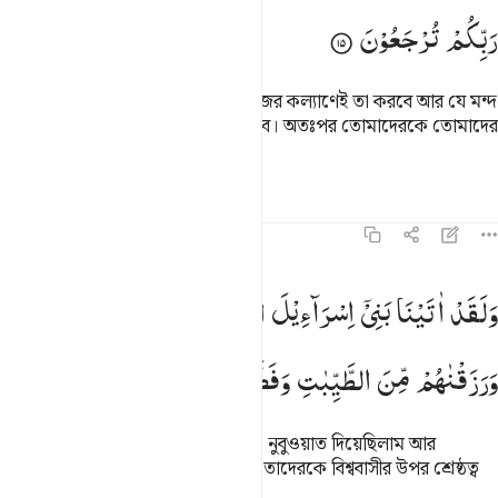
رَبِّكُمْ
تُرْجَعُوْنَ
যে লোক ভাল কাজ করবে, সে তার নিজের কল্যাণেই তা করবে আর যে মন্দ
কাজ করবে তার কুফল সে-ই ভোগ করবে। অতঃপর তোমাদেরকে তোমাদের
প্রতিপালকের নিকট ফিরিয়ে নেয়া হবে।
তাফসির
পাঠ
প্রতিফলন
কিরাত
৪৫:১৬
لقد اتينا بني اسراييل الكتاب والحكم والنبوة ورزقناهم من الطيبات وفض
وَلَقَدْ
اٰتَیْنَا
بَنِیْۤ
اِسْرَآءِیْلَ
الْكِتٰبَ
وَالْحُكْمَ
وَالنُّبُوَّةَ
َلَقَدْ ءَاتَيْنَا بَنِىٓ إِسْرَٰٓءِيلَ ٱلْكِتَـٰبَ وَٱلْحُكْمَ وَٱلنُّبُوَّةَ وَرَزَقْنَ
وَرَزَقْنٰهُمْ
مِّنَ
الطَّیِّبٰتِ
وَفَضَّلْنٰهُمْ
عَلَی
الْعٰلَمِیْنَ
আমি বানী ইসরাঈলকে কিতাব, রাজত্ব ও নুবুওয়াত দিয়েছিলাম আর
তাদেরকে দিয়েছিলাম উত্তম রিযক, আর তাদেরকে বিশ্ববাসীর উপর শ্রেষ্ঠত্ব
দিয়েছিলাম।