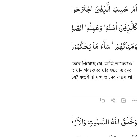
م حسب الذين اجترحوا السييات ان نجعلهم كالذين امنوا وعملوا الصالح
اَمْ
حَسِبَ
الَّذِیْنَ
اجْتَرَحُوا
السَّیِّاٰتِ
اَنْ
نَّجْعَلَهُمْ
َمْ حَسِبَ ٱلَّذِينَ ٱجْتَرَحُوا۟ ٱلسَّيِّـَٔاتِ أَن نَّجْعَلَهُمْ كَٱلَّذِينَ ءَامَنُوا۟ وَعَمِلُوا۟ ٱلصَّـٰلِ
كَالَّذِیْنَ
اٰمَنُوْا
وَعَمِلُوا
الصّٰلِحٰتِ ۙ
سَوَآءً
مَّحْیَاهُمْ
وَمَمَاتُهُمْ ؕ
سَآءَ
مَا
یَحْكُمُوْنَ
যারা অন্যায় কাজ করে তারা কি এ কথা ভেবে নিয়েছে যে, আমি তাদেরকে
আর ঈমান গ্রহণকারী সৎকর্মশীলদেরকে সমান গণ্য করব যার ফলে তাদের
উভয় দলের জীবন ও মৃত্যু সমান হয়ে যাবে? কতই না মন্দ তাদের ফয়সালা!
তাফসির
পাঠ
প্রতিফলন
কিরাত
৪৫:২২
خلق الله السماوات والارض بالحق ولتجزى كل نفس بما كسبت وهم لا ي
وَخَلَقَ
اللّٰهُ
السَّمٰوٰتِ
وَالْاَرْضَ
بِالْحَقِّ
وَلِتُجْزٰی
كُلُّ
َخَلَقَ ٱللَّهُ ٱلسَّمَـٰوَٰتِ وَٱلْأَرْضَ بِٱلْحَقِّ وَلِتُجْزَىٰ كُلُّ نَفْسٍۭ بِمَا كَسَبَتْ وَهُم