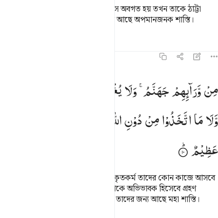
আমার আয়াতগুলোর কোন কথা যখন সে অবগত হয় তখন তাকে ঠাট্টা
বিদ্রূপের বিষয় বানিয়ে নেয়, তাদের জন্য আছে অপমানজনক শাস্তি।
তাফসির
পাঠ
প্রতিফলন
কিরাত
৪৫:১০
ن ورايهم جهنم ولا يغني عنهم ما كسبوا شييا ولا ما اتخذوا من دون الله
مِنْ
وَّرَآىِٕهِمْ
جَهَنَّمُ ۚ
وَلَا
یُغْنِیْ
عَنْهُمْ
مَّا
كَسَبُوْا
شَیْـًٔا
ِّن وَرَآئِهِمْ جَهَنَّمُ ۖ وَلَا يُغْنِى عَنْهُم مَّا كَسَبُوا۟ شَيْـًۭٔا وَلَا مَا ٱتَّخَذُوا۟ مِن دُونِ ٱللَّه
وَّلَا
مَا
اتَّخَذُوْا
مِنْ
دُوْنِ
اللّٰهِ
اَوْلِیَآءَ ۚ
وَلَهُمْ
عَذَابٌ
عَظِیْمٌ
তাদের আড়ালে আছে জাহান্নাম, তাদের কৃতকর্ম তাদের কোন কাজে আসবে
না। আর আল্লাহর পরিবর্তে তারা যেগুলোকে অভিভাবক হিসেবে গ্রহণ
করেছে সেগুলোও (কাজে আসবে) না। তাদের জন্য আছে মহা শাস্তি।