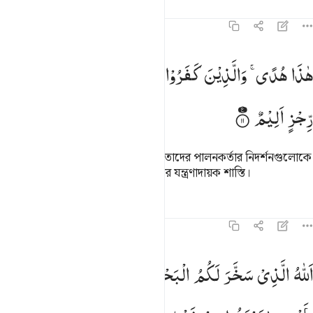
তাফসির
পাঠ
প্রতিফলন
৪৫:১১
اذا هدى والذين كفروا بايات ربهم لهم عذاب من رجز اليم ١١
هٰذَا
هُدًی ۚ
وَالَّذِیْنَ
كَفَرُوْا
بِاٰیٰتِ
رَبِّهِمْ
لَهُمْ
عَذَابٌ
مِّنْ
َـٰذَا هُدًۭى ۖ وَٱلَّذِينَ كَفَرُوا۟ بِـَٔايَـٰتِ رَبِّهِمْ لَهُمْ عَذَابٌۭ مِّن رِّجْزٍ أَلِيمٌ ١١
رِّجْزٍ
اَلِیْمٌ
এ (কুরআন) সঠিক পথের দিশারী। যারা তাদের পালনকর্তার নিদর্শনগুলোকে
প্রত্যাখ্যান করে, তাদের জন্য আছে কঠোর যন্ত্রণাদায়ক শাস্তি।
তাফসির
পাঠ
প্রতিফলন
৪৫:১২
لله الذي سخر لكم البحر لتجري الفلك فيه بامره ولتبتغوا من فضله ول
اَللّٰهُ
الَّذِیْ
سَخَّرَ
لَكُمُ
الْبَحْرَ
لِتَجْرِیَ
الْفُلْكُ
فِیْهِ
للَّهُ ٱلَّذِى سَخَّرَ لَكُمُ ٱلْبَحْرَ لِتَجْرِىَ ٱلْفُلْكُ فِيهِ بِأَمْرِهِۦ وَلِتَبْتَغُوا۟ مِن فَضْلِهِۦ 