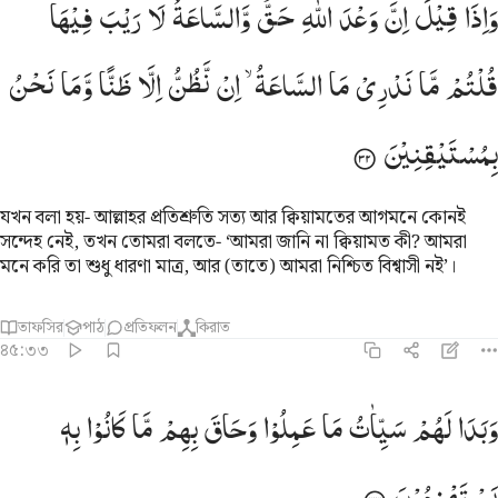
وَاِذَا
قِیْلَ
اِنَّ
وَعْدَ
اللّٰهِ
حَقٌّ
وَّالسَّاعَةُ
لَا
رَیْبَ
فِیْهَا
َإِذَا قِيلَ إِنَّ وَعْدَ ٱللَّهِ حَقٌّۭ وَٱلسَّاعَةُ لَا رَيْبَ فِيهَا قُلْتُم مَّا نَدْرِى مَا ٱلسّ
قُلْتُمْ
مَّا
نَدْرِیْ
مَا
السَّاعَةُ ۙ
اِنْ
نَّظُنُّ
اِلَّا
ظَنًّا
وَّمَا
نَحْنُ
بِمُسْتَیْقِنِیْنَ
যখন বলা হয়- আল্লাহর প্রতিশ্রুতি সত্য আর ক্বিয়ামতের আগমনে কোনই
সন্দেহ নেই, তখন তোমরা বলতে- ‘আমরা জানি না ক্বিয়ামত কী? আমরা
মনে করি তা শুধু ধারণা মাত্র, আর (তাতে) আমরা নিশ্চিত বিশ্বাসী নই’।
তাফসির
পাঠ
প্রতিফলন
কিরাত
৪৫:৩৩
بدا لهم سييات ما عملوا وحاق بهم ما كانوا به يستهزيون ٣٣
وَبَدَا
لَهُمْ
سَیِّاٰتُ
مَا
عَمِلُوْا
وَحَاقَ
بِهِمْ
مَّا
كَانُوْا
بِهٖ
َبَدَا لَهُمْ سَيِّـَٔاتُ مَا عَمِلُوا۟ وَحَاقَ بِهِم مَّا كَانُوا۟ بِهِۦ يَسْتَهْزِءُونَ ٣٣
یَسْتَهْزِءُوْنَ