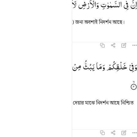
اِنَّ
فِی
السَّمٰوٰتِ
وَالْاَرْضِ
لَاٰیٰتٍ
لِّلْمُؤْمِنِیْنَ
ِنَّ فِى ٱلسَّمَـٰوَٰتِ وَٱلْأَرْضِ لَـَٔايَـٰتٍۢ لِّلْمُؤْمِنِينَ ٣
আকাশে এবং যমীনে মু’মিনদের (শিক্ষার) জন্য অবশ্যই নিদর্শন আছে।
তাফসির
পাঠ
প্রতিফলন
৪৫:৪
في خلقكم وما يبث من دابة ايات لقوم يوقنون ٤
وَفِیْ
خَلْقِكُمْ
وَمَا
یَبُثُّ
مِنْ
دَآبَّةٍ
اٰیٰتٌ
لِّقَوْمٍ
یُّوْقِنُوْنَ
َفِى خَلْقِكُمْ وَمَا يَبُثُّ مِن دَآبَّةٍ ءَايَـٰتٌۭ لِّقَوْمٍۢ يُوقِنُونَ ٤
তোমাদের সৃষ্টিতে, আর প্রাণীকুল ছড়িয়ে দেয়ার মাঝে নিদর্শন আছে নিশ্চিত
বিশ্বাসীদের জন্য।
তাফসির
পাঠ
প্রতিফলন
কিরাত
৪৫:৫