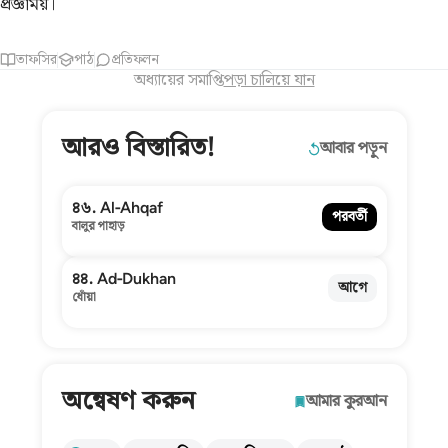
প্রজ্ঞাময়।
তাফসির
পাঠ
প্রতিফলন
অধ্যায়ের সমাপ্তি
পড়া চালিয়ে যান
আরও বিস্তারিত!
আবার পড়ুন
৪৬. Al-Ahqaf
পরবর্তী
বালুর পাহাড়
৪৪. Ad-Dukhan
আগে
ধোঁয়া
অন্বেষণ করুন
আমার কুরআন