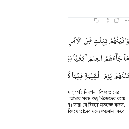
তাফসির
পাঠ
প্রতিফলন
৪৫:১৭
اتيناهم بينات من الامر فما اختلفوا الا من بعد ما جاءهم العلم بغيا بينهم
وَاٰتَیْنٰهُمْ
بَیِّنٰتٍ
مِّنَ
الْاَمْرِ ۚ
فَمَا
اخْتَلَفُوْۤا
اِلَّا
مِنْ
بَعْدِ
َءَاتَيْنَـٰهُم بَيِّنَـٰتٍۢ مِّنَ ٱلْأَمْرِ ۖ فَمَا ٱخْتَلَفُوٓا۟ إِلَّا مِنۢ بَعْدِ مَا جَآءَهُمُ ٱلْعِل
مَا
جَآءَهُمُ
الْعِلْمُ ۙ
بَغْیًا
بَیْنَهُمْ ؕ
اِنَّ
رَبَّكَ
یَقْضِیْ
بَیْنَهُمْ
یَوْمَ
الْقِیٰمَةِ
فِیْمَا
كَانُوْا
فِیْهِ
یَخْتَلِفُوْنَ
আর দ্বীনের ব্যাপারে তাদেরকে দিয়েছিলাম সুস্পষ্ট নিদর্শন। কিন্তু তাদের
কাছে (সত্য মিথ্যা সম্পর্কিত নির্ভুল) জ্ঞান আসার পরও শুধু নিজেদের মধ্যে
বাড়াবাড়ির কারণে তারা মতভেদ করেছিল। তারা যে বিষয়ে মতভেদ করত,
তোমার প্রতিপালক কিয়ামাতের দিন সে বিষয়ে তাদের মধ্যে ফয়সালা করে
দেবেন।