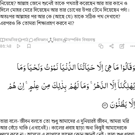
নিয়েছে? আল্লাহ জেনে শুনেই তাকে পথভ্রষ্ট করেছেন আর তার কানে ও
দিলে মোহর মেরে দিয়েছেন আর তার চোখের উপর টেনে দিয়েছেন পর্দা।
অতঃপর আল্লাহর পর আর কে (আছে যে) তাকে সঠিক পথ দেখাবে?
এরপরও কি তোমরা শিক্ষাগ্রহণ করবে না?
তাফসির
পাঠ
প্রতিফলন
কিরাত
সম্পর্কিত বিষয়বস্তু
৪৫:২৪
قالوا ما هي الا حياتنا الدنيا نموت ونحيا وما يهلكنا الا الدهر وما لهم بذا
وَقَالُوْا
مَا
هِیَ
اِلَّا
حَیَاتُنَا
الدُّنْیَا
نَمُوْتُ
وَنَحْیَا
وَمَا
َقَالُوا۟ مَا هِىَ إِلَّا حَيَاتُنَا ٱلدُّنْيَا نَمُوتُ وَنَحْيَا وَمَا يُهْلِكُنَآ إِلَّا ٱلدَّهْرُ ۚ وَمَا لَهُم بِذَٰل
یُهْلِكُنَاۤ
اِلَّا
الدَّهْرُ ۚ
وَمَا
لَهُمْ
بِذٰلِكَ
مِنْ
عِلْمٍ ۚ
اِنْ
هُمْ
اِلَّا
یَظُنُّوْنَ
তারা বলে- জীবন বলতে তো শুধু আমাদের এ দুনিয়ারই জীবন, আমরা মরি
আর বেঁচে থাকি (এখানেই)। কালের প্রবাহ ছাড়া অন্য কিছুই আমাদেরকে
ধ্বংস করে না। আসলে এ ব্যাপারে তাদের কোন জ্ঞানই নেই। তারা শুধু ধারণা