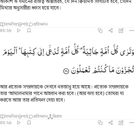
আকাশ ও যমীনের রাজত্ব আল্লাহরই, যে দিন ক্বিয়ামত সংঘটিত হবে, সেদিন
মিথ্যার অনুসারীরা ধ্বংস হয়ে যাবে।
তাফসির
পাঠ
প্রতিফলন
৪৫:২৮
ترى كل امة جاثية كل امة تدعى الى كتابها اليوم تجزون ما كنتم تعملون ٨
وَتَرٰی
كُلَّ
اُمَّةٍ
جَاثِیَةً ۫
كُلُّ
اُمَّةٍ
تُدْعٰۤی
اِلٰی
كِتٰبِهَا ؕ
اَلْیَوْمَ
َتَرَىٰ كُلَّ أُمَّةٍۢ جَاثِيَةًۭ ۚ كُلُّ أُمَّةٍۢ تُدْعَىٰٓ إِلَىٰ كِتَـٰبِهَا ٱلْيَوْمَ تُجْزَوْنَ مَا 
تُجْزَوْنَ
مَا
كُنْتُمْ
تَعْمَلُوْنَ
আর প্রত্যেক সম্প্রদায়কে দেখবে নতজানু হয়ে আছে। প্রত্যেক সম্প্রদায়কে
তার ‘আমালনামার পানে আহবান করা হবে। (আর বলা হবে) তোমরা যা
করতে আজ তার প্রতিফল দেয়া হবে।
তাফসির
পাঠ
প্রতিফলন
কিরাত
৪৫:২৯