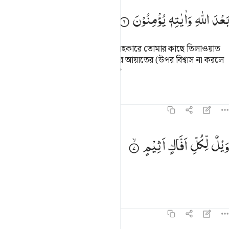
بَعْدَ
اللّٰهِ
وَاٰیٰتِهٖ
یُؤْمِنُوْنَ
এগুলো হল আল্লাহর আয়াত যা সত্যতা সহকারে তোমার কাছে তিলাওয়াত
করা হচ্ছে। কাজেই তারা আল্লাহ এবং তাঁর আয়াতের (উপর বিশ্বাস না করলে
এর) পর আর কোন্ কথায় বিশ্বাস করবে?
তাফসির
পাঠ
প্রতিফলন
কিরাত
৪৫:৭
يل لكل افاك اثيم ٧
وَیْلٌ
لِّكُلِّ
اَفَّاكٍ
اَثِیْمٍ
َيْلٌۭ لِّكُلِّ أَفَّاكٍ أَثِيمٍۢ ٧
ধ্বংস প্রত্যেক মিথ্যাবাদী পাপাচারীর জন্য
তাফসির
পাঠ
প্রতিফলন
৪৫:৮