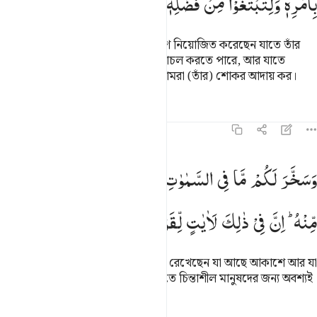
بِاَمْرِهٖ
وَلِتَبْتَغُوْا
مِنْ
فَضْلِهٖ
وَلَعَلَّكُمْ
تَشْكُرُوْنَ
আল্লাহ- যিনি সমুদ্রকে তোমাদের কল্যাণে নিয়োজিত করেছেন যাতে তাঁর
হুকুমে তোমাদের নৌযানসমূহ তাতে চলাচল করতে পারে, আর যাতে
তোমরা তাঁর অনুগ্রহ তালাশ কর এবং তোমরা (তাঁর) শোকর আদায় কর।
তাফসির
পাঠ
প্রতিফলন
৪৫:১৩
سخر لكم ما في السماوات وما في الارض جميعا منه ان في ذالك لايات 
وَسَخَّرَ
لَكُمْ
مَّا
فِی
السَّمٰوٰتِ
وَمَا
فِی
الْاَرْضِ
جَمِیْعًا
َسَخَّرَ لَكُم مَّا فِى ٱلسَّمَـٰوَٰتِ وَمَا فِى ٱلْأَرْضِ جَمِيعًۭا مِّنْهُ ۚ إِنَّ فِى ذَٰلِكَ ل
مِّنْهُ ؕ
اِنَّ
فِیْ
ذٰلِكَ
لَاٰیٰتٍ
لِّقَوْمٍ
یَّتَفَكَّرُوْنَ
আর তিনি তোমাদের কল্যাণে নিয়োজিত রেখেছেন যা আছে আকাশে আর যা
আছে যমীনে সেগুলোর সব কিছুকে। এতে চিন্তাশীল মানুষদের জন্য অবশ্যই
অনেক নিদর্শন আছে।