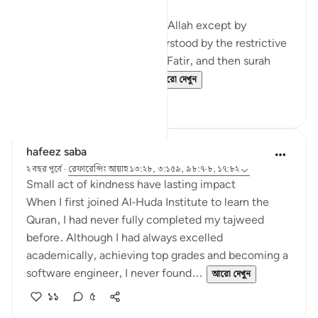
1. You cannot attain fear of Allah except by
knowledge and that is understood by the restrictive
nature of the verse in surah Fatir, and then surah
Bayinnah clarifies the ...
আরো দেখুন
৪
১
hafeez saba
২ বছর পূর্বে
·
রেফারেন্সিং
আয়াহ ১৩:২৮, ৩:১৫৯, ৯৮:৭-৮, ১৭:৮২
Small act of kindness have lasting impact
When I first joined Al-Huda Institute to learn the
Quran, I had never fully completed my tajweed
before. Although I had always excelled
academically, achieving top grades and becoming a
software engineer, I never found...
আরো দেখুন
১১
৫