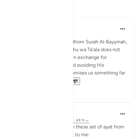
প্রতিফলন
Nihaar Nabi
২ বছর পূর্বে
·
রেফারেন্সিং
আয়াহ ৯৮:৮
In reflecting on this ayah (8)from Surah Al-Bayyinah,
it's clear that Allah Subhanahu wa Ta'ala does not
promise us worldly luxuries in exchange for
following His commands and avoiding His
prohibitions. Instead, He promises us something far
greater – eternal p...
আরো দেখুন
৬
৩
tareq abed
৮ বছর পূর্বে
·
রেফারেন্সিং
আয়াহ ৩৫:২৮-৩৮, ৯৮:৮
Some random reflections on these set of ayat from
tafsir Al sa3di that stood out to me: