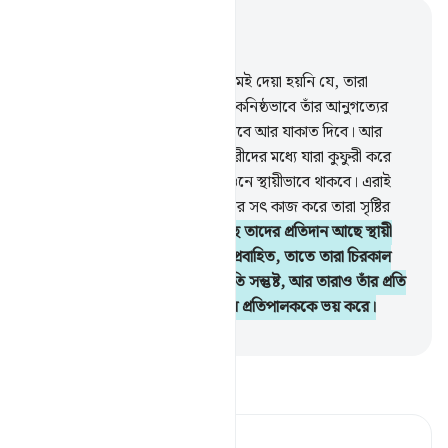
প্রাসঙ্গিকভাবে পড়ুন
অধ্যায় ৯৮, পৃষ্ঠা ৫৪৩, জুজ ৩০
5
.
তাদেরকে এ ছাড়া অন্য কোন হুকুমই দেয়া হয়নি যে, তারা
আল্লাহর ‘ইবাদাত করবে খাঁটি মনে একনিষ্ঠভাবে তাঁর আনুগত্যের
মাধ্যমে। আর তারা নামায প্রতিষ্ঠা করবে আর যাকাত দিবে। আর
এটাই সঠিক সুদৃঢ় দ্বীন।
6
.
কিতাবধারীদের মধ্যে যারা কুফুরী করে
তারা আর মুশরিকরা জাহান্নামের আগুনে স্থায়ীভাবে থাকবে। এরাই
সৃষ্টির অধম।
7
.
যারা ঈমান আনে আর সৎ কাজ করে তারা সৃষ্টির
উত্তম।
8
.
তাদের প্রতিপালকের কাছে তাদের প্রতিদান আছে স্থায়ী
জান্নাত, যার তলদেশ দিয়ে নদ-নদী প্রবাহিত, তাতে তারা চিরকাল
স্থায়ীভাবে থাকবে। আল্লাহ তাদের প্রতি সন্তুষ্ট, আর তারাও তাঁর প্রতি
সন্তুষ্ট। এ সব কিছু তার জন্য যে তার প্রতিপালককে ভয় করে।
-
Taisirul Quran
তাফসীর পড়ুন
Tafsir Ahsanul Bayaan