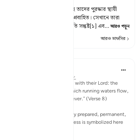
তাদের প্রতিপালকের নিকট আছে তাদের পুরস্কার স্থায়ী
জান্নাত; যার নিম্নদেশে নদীমালা প্রবাহিত। সেখানে তারা
চিরস্থায়ী হবে; আল্লাহ তাদের প্রতি সন্তুষ্ট[১] এব
…
আরও পড়ুন
আরও তাফসির
পাঠ
In the Shade of the Quran
৩১ সপ্তাহ আগে
·
রেফারেন্সিং
আয়াহ ৯৮:৮
"Their reward [awaits them] with their Lord: the
gardens of Eden through which running waters flow,
in which they will abide forever." (Verse 8)
These gardens are a specially prepared, permanent,
and happy dwelling. Happiness is symbolized here
by security ag...
আরো দেখুন