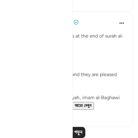
০
০
Tulayhah Tafsir Translations
৫ বছর পূর্বে
·
রেফারেন্সিং
আয়াহ ৯৮:৮
Allah describes the believers at the end of surah al-
Bayyinah [98] by saying:
[ رَّضِيَ اللَّهُ عَنْهُمْ وَرَضُوا عَنْهُ]
'Allah is pleased with them and they are pleased
with Him.' [8]
In his commentary on this ayah, imam al-Baghawi
mentioned the following...
আরো দেখুন
৩
২
আরও পাঠ পড়ুন