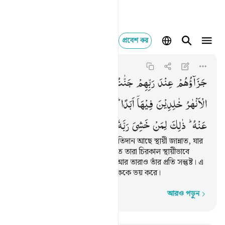
প্রবেশ কর
جزاوهم عند ربهم جنات ع
Al-Bayyinah
98:8
৯৮:৮
جَزَآؤُهُمْ
عِنْدَ
رَبِّهِمْ
جَنّٰتُ
عَدْنٍ
تَجْرِیْ
مِنْ
تَحْتِهَا
الْاَنْهٰرُ
خٰلِدِیْنَ
فِیْهَاۤ
اَبَدًا ؕ
رَضِیَ
اللّٰهُ
عَنْهُمْ
وَرَضُوْا
عَنْهُ ؕ
ذٰلِكَ
لِمَنْ
خَشِیَ
رَبَّهٗ
তাদের প্রতিপালকের কাছে তাদের প্রতিদান আছে স্থায়ী জান্নাত, যার
তলদেশ দিয়ে নদ-নদী প্রবাহিত, তাতে তারা চিরকাল স্থায়ীভাবে
থাকবে। আল্লাহ তাদের প্রতি সন্তুষ্ট, আর তারাও তাঁর প্রতি সন্তুষ্ট। এ
সব কিছু তার জন্য যে তার প্রতিপালককে ভয় করে।
আরও পড়ুন
শব্দে শব্দে