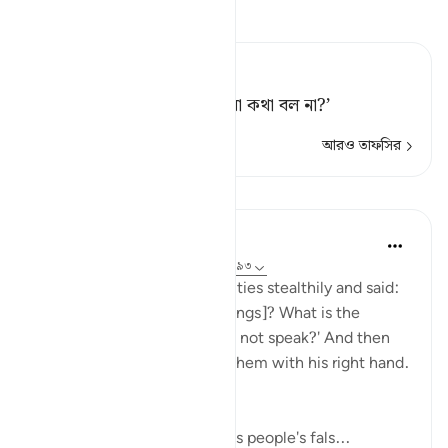
তাফসীর পড়ুন
Tafsir Ahsanul Bayaan
তোমাদের কি হয়েছে যে, তোমরা কথা বল না?’
আরও তাফসির
পাঠ
In the Shade of the Quran
৩১ সপ্তাহ আগে
·
রেফারেন্সিং
আয়াহ ৩৭:৯১-৯৩
He then approached the deities stealthily and said:
'Will you not eat [your offerings]? What is the
matter with you that you do not speak?' And then
he fell upon them, smiting them with his right hand.
(Verses 91-93)
Abraham went straight to his people's fals...