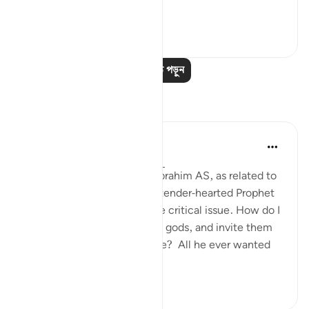
আরো দেখুন
০
০
আরও পাঠ পড়ুন
প্রতিফলন
Hammad Fahim
গত বছর
·
রেফারেন্সিং
আয়াহ ৩৭:৮৪-৯৯
When we study the life of Ibrahim AS, as related to
us by Allah SWT, we find a tender-hearted Prophet
who is concerned about one critical issue. How do I
get people to abandon false gods, and invite them
to the worship of Allah alone? All he ever wanted
was f...
আরো দেখুন
২৪
৫