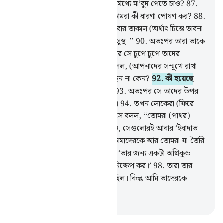
86
.
তোমরা কি আল্লাহকে বাদ দিয়ে মিথ্যে মা’বুদ পেতে চাও?
87
.
বিশ্ব জগতের প্রতিপালক সম্পর্কে তোমরা কী ধারণা পোষণ কর?
88
.
অতঃপর তারকারাজির দিকে সে একবার তাকাল (অর্থাৎ চিন্তে ভাবনা
করল)
89
.
তারপর বলল, ‘‘আমি অসুস্থ।’’
90
.
অতঃপর তারা তাকে
পেছনে রেখে চলে গেল।
91
.
তারপর সে চুপে চুপে তাদের
উপাস্যদের কাছে ঢুকে পড়ল আর বলল, (আপনাদের সম্মুখে রাখা
এত উপাদেয় খাবার) আপনারা খাচ্ছেন না কেন?
92
.
কী হয়েছে
আপনাদের, কথা বলছেন না কেন?
93
.
অতঃপর সে তাদের উপর
ঝাঁপিয়ে পড়ে সজোরে আঘাত করল।
94
.
তখন লোকেরা (ফিরে
এসে) তার দিকে ছুটে আসল।
95
.
সে বলল, ‘‘তোমরা (পাথর)
খোদাই করে সেগুলো নিজেরা বানাও, সেগুলোরই আবার ‘ইবাদাত
কর?
96
.
আল্লাহই সৃষ্টি করেছেন তোমাদেরকে আর তোমরা যা তৈরি
কর সেগুলোকেও।
97
.
তারা বলল, ‘তার জন্য একটা অগ্নিকুন্ড
তৈরি কর, অতঃপর তাকে আগুনে নিক্ষেপ কর।’
98
.
তারা তার
বিরুদ্ধে একটা ষড়যন্ত্র করতে চেয়েছিল। কিন্তু আমি তাদেরকে
এক্কেবারে হীন করে ছাড়লাম।
-
Taisirul Quran