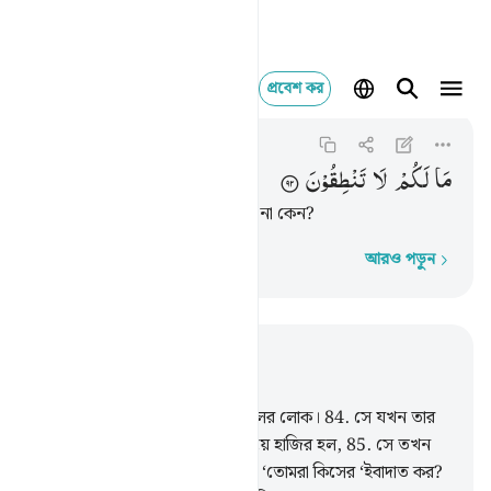
প্রবেশ কর
As-Saffat
ما لكم لا تنطقون ٩٢
37:92
৩৭:৯২
مَا
لَكُمْ
لَا
تَنْطِقُوْنَ
কী হয়েছে আপনাদের, কথা বলছেন না কেন?
আরও পড়ুন
শব্দে শব্দে
প্রাসঙ্গিকভাবে পড়ুন
অধ্যায় ৩৭, পৃষ্ঠা ৪০৪, জুজ ২৩
83
.
অবশ্যই ইবরাহীম ছিল তারই দলের লোক।
84
.
সে যখন তার
প্রতিপালকের কাছে বিশুদ্ধ অন্তর নিয়ে হাজির হল,
85
.
সে তখন
তার পিতাকে ও তার জাতিকে বলল, ‘তোমরা কিসের ‘ইবাদাত কর?