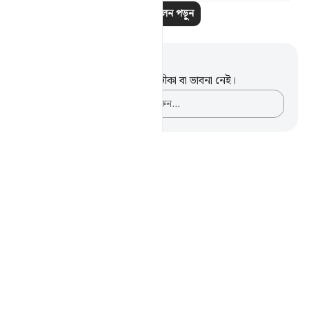
আরও প্রতিফলন পড়ুন
নোট এবং প্রতিফলন
এই পদটি সম্পর্কে আপনার কোনো টীকা বা ভাবনা নেই।
আপনার ভাবনাগুলো লিপিবদ্ধ করুন…
Notes
placeholders
close