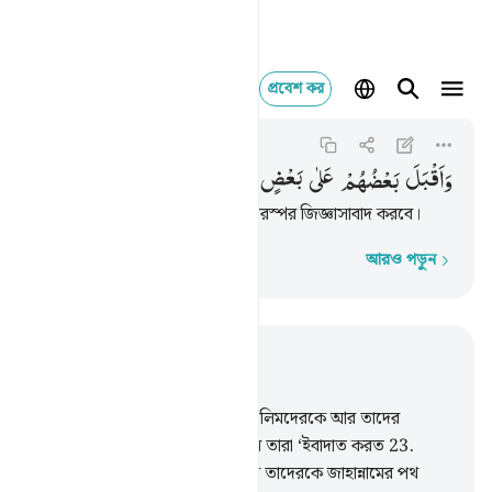
প্রবেশ কর
واقبل بعضهم على بعض ي
As-Saffat
37:27
৩৭:২৭
وَاَقْبَلَ
بَعْضُهُمْ
عَلٰی
بَعْضٍ
یَّتَسَآءَلُوْنَ
তারা একে অপরের দিকে মুখ করে পরস্পর জিজ্ঞাসাবাদ করবে।
আরও পড়ুন
শব্দে শব্দে
প্রাসঙ্গিকভাবে পড়ুন
অধ্যায় ৩৭, পৃষ্ঠা ৪০২, জুজ ২৩
22
.
(হুকুম দেয়া হবে) ‘একত্র কর যালিমদেরকে আর তাদের
সঙ্গীদেরকে এবং তাদেরকেও, যাদের তারা ‘ইবাদাত করত
23
.
আল্লাহর (‘ইবাদাতের) পরিবর্তে, আর তাদেরকে জাহান্নামের পথ