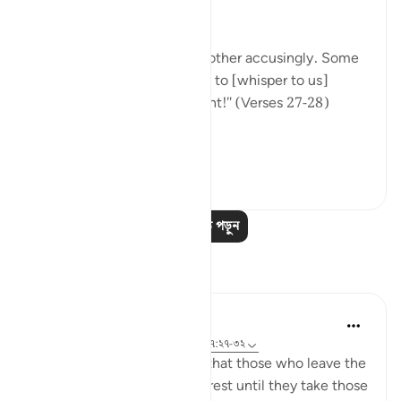
another.
"They will turn upon one another accusingly. Some
[of them] will say: You used to [whisper to us]
approaching us from the right!" (Verses 27-28)
This...
আরো দেখুন
০
০
আরও পাঠ পড়ুন
প্রতিফলন
tareq abed
৮ বছর পূর্বে
·
রেফারেন্সিং
আয়াহ ৩৩:১৩, ৩৭:২৭-৩২
One lesson to draw from is that those who leave the
obedience of Allah will not rest until they take those