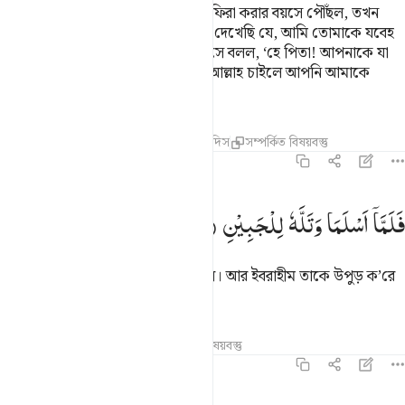
অতঃপর সে যখন তার পিতার সাথে চলাফিরা করার বয়সে পৌঁছল, তখন
ইবরাহীম (আঃ) বলল, ‘বৎস! আমি স্বপ্নে দেখেছি যে, আমি তোমাকে যবেহ
করছি, এখন বল, তোমার অভিমত কী? সে বলল, ‘হে পিতা! আপনাকে যা
আদেশ করা হয়েছে আপনি তাই করুন, আল্লাহ চাইলে আপনি আমাকে
ধৈর্যশীলই পাবেন।
তাফসির
পাঠ
প্রতিফলন
কিরাত
হাদিস
সম্পর্কিত বিষয়বস্তু
৩৭:১০৩
لما اسلما وتله للجبين ١٠٣
فَلَمَّاۤ
اَسْلَمَا
وَتَلَّهٗ
لِلْجَبِیْنِ
َلَمَّآ أَسْلَمَا وَتَلَّهُۥ لِلْجَبِينِ ١٠٣
দু’জনেই যখন আনুগত্যে মাথা নুইয়ে দিল। আর ইবরাহীম তাকে উপুড় ক’রে
শুইয়ে দিল।
তাফসির
পাঠ
প্রতিফলন
সম্পর্কিত বিষয়বস্তু
৩৭:১০৪