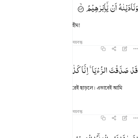
ناديناه ان يا ابراهيم ١٠٤
وَنَادَیْنٰهُ
اَنْ
یّٰۤاِبْرٰهِیْمُ
َنَـٰدَيْنَـٰهُ أَن يَـٰٓإِبْرَٰهِيمُ ١٠٤
তখন আমি তাকে ডাক দিলাম, ‘হে ইবরাহীম!
তাফসির
পাঠ
প্রতিফলন
সম্পর্কিত বিষয়বস্তু
৩৭:১০৫
د صدقت الرويا انا كذالك نجزي المحسنين ١٠٥
قَدْ
صَدَّقْتَ
الرُّءْیَا ۚ
اِنَّا
كَذٰلِكَ
نَجْزِی
الْمُحْسِنِیْنَ
َدْ صَدَّقْتَ ٱلرُّءْيَآ ۚ إِنَّا كَذَٰلِكَ نَجْزِى ٱلْمُحْسِنِينَ ١٠٥
স্বপ্নে দেয়া আদেশ তুমি সত্যে পরিণত করেই ছাড়লে। এভাবেই আমি
সৎকর্মশীলদেরকে প্রতিদান দিয়ে থাকি।
তাফসির
পাঠ
প্রতিফলন
সম্পর্কিত বিষয়বস্তু
৩৭:১০৬
ن هاذا لهو البلاء المبين ١٠٦