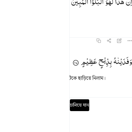
اِنَّ
هٰذَا
لَهُوَ
الْبَلٰٓؤُا
الْمُبِیْنُ
ِنَّ هَـٰذَا لَهُوَ ٱلْبَلَـٰٓؤُا۟ ٱلْمُبِينُ ١٠٦
অবশ্যই এটা ছিল এক সুস্পষ্ট পরীক্ষা।
তাফসির
পাঠ
প্রতিফলন
৩৭:১০৭
فديناه بذبح عظيم ١٠٧
وَفَدَیْنٰهُ
بِذِبْحٍ
عَظِیْمٍ
َفَدَيْنَـٰهُ بِذِبْحٍ عَظِيمٍۢ ١٠٧
আমি এক মহান কুরবানীর বিনিময়ে পুত্রটিকে ছাড়িয়ে নিলাম।
তাফসির
পাঠ
প্রতিফলন
পূর্ণ সূরা পড়ুন
চালিয়ে যান