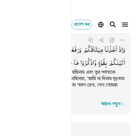
প্রবেশ কর
واذ اخذنا ميثاقكم ورفعن
Al-Baqarah
2:63
২:৬৩
وَاِذْ
اَخَذْنَا
مِیْثَاقَكُمْ
وَرَفَعْنَا
فَوْقَكُمُ
الطُّوْرَ ؕ
خُذُوْا
مَاۤ
اٰتَیْنٰكُمْ
بِقُوَّةٍ
وَّاذْكُرُوْا
مَا
فِیْهِ
لَعَلَّكُمْ
تَتَّقُوْنَ
স্মরণ কর, যখন তোমাদের শপথ নিয়েছিলাম এবং তূর পর্বতকে
তোমাদের উপর তুলে ধরেছিলাম, বলেছিলাম, 'আমি যা দিলাম দৃঢ়তার
সাথে গ্রহণ কর এবং তাতে যা আছে তা স্মরণ রেখ, যেন তোমরা
সাবধান হয়ে চলতে পার'।
আরও পড়ুন
শব্দে শব্দে
প্রাসঙ্গিকভাবে পড়ুন