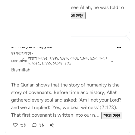
When Musa (A.S.) asked to see Allah, he was told to
look at a mountain. W...
আরো দেখুন
১৯
০
Dr Maryam Fayyaz
৪৭ সপ্তাহ আগে
·
আয়াহ ৩৩:১৫, ৭:১৭২, ২:৬৩, ৩৩:৭, ২:৮৩, ৫:১৩, ৩৩:৭
রেফারেন্সিং
২, ২:৬৫, ৯:১১১, ১৭:৩৪, ৪:২১
Bismillah
The Qur’an shows that the story of humanity is the
story of covenants. Before time and history, Allah
gathered every soul and asked: 'Am I not your Lord?'
and we all replied: 'Yes, we bear witness' (7:172).
That first covenant is written into our n...
আরো দেখুন
৩৯
১১