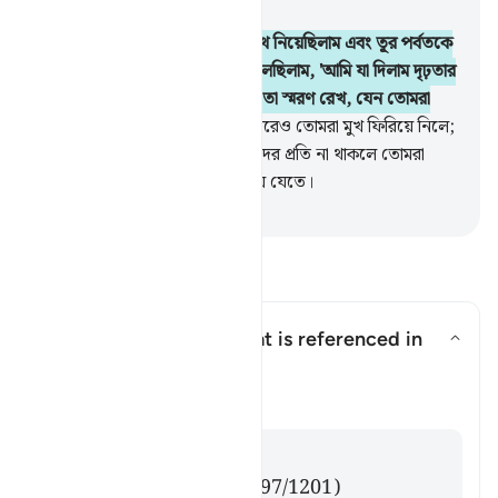
অধ্যায় ২, পৃষ্ঠা ৯, জুজ ১
63
.
স্মরণ কর, যখন তোমাদের শপথ নিয়েছিলাম এবং তূর পর্বতকে
তোমাদের উপর তুলে ধরেছিলাম, বলেছিলাম, 'আমি যা দিলাম দৃঢ়তার
সাথে গ্রহণ কর এবং তাতে যা আছে তা স্মরণ রেখ, যেন তোমরা
সাবধান হয়ে চলতে পার'।
64
.
এরপরেও তোমরা মুখ ফিরিয়ে নিলে;
আল্লাহর অনুগ্রহ ও অনুকম্পা তোমাদের প্রতি না থাকলে তোমরা
অবশ্যই ক্ষতিগ্রস্তদের পর্যায়ভুক্ত হয়ে যেতে।
-
Taisirul Quran
প্রশ্ন ও উত্তর পড়ুন
What is the covenant that is referenced in
this āyah?
উত্তর টগল করুন What is the coven
তাফসির
উত্তর
Imām Ibn al-Jawzī (d. 597/1201)