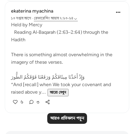
ekaterina myachina
১৩ সপ্তাহ আগে
·
রেফারেন্সিং
আয়াহ ২:৬৩-৬৪
Held by Mercy
Reading Al-Baqarah (2:63–2:64) through the
Hadith
There is something almost overwhelming in the
imagery of these verses.
وَإِذْ أَخَذْنَا مِيثَاقَكُمْ وَرَفَعْنَا فَوْقَكُمُ الطُّورَ
“And [recall] when We took your covenant and
raised above y...
আরো দেখুন
৬
৩
আরও প্রতিফলন পড়ুন