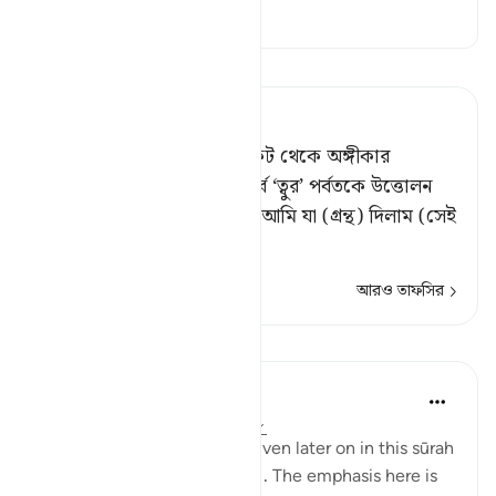
তাফসির
তাফসীর পড়ুন
Tafsir Ahsanul Bayaan
(স্মরণ কর) যখন তোমাদের নিকট থেকে অঙ্গীকার
নিয়েছিলাম এবং তোমাদের ঊর্ধ্বে ‘ত্বুর’ পর্বতকে উত্তোলন
করেছিলাম, (১) (বলেছিলাম,) ‘আমি যা (গ্রন্থ) দিলাম (সেই
…
আরও পড়ুন
আরও তাফসির
পাঠ
In the Shade of the Quran
৩১ সপ্তাহ আগে
·
রেফারেন্সিং
আয়াহ ২:৬৩
Details of the ‘pledge’ are given later on in this sūrah
and elsewhere in the Qur’ān. The emphasis here is