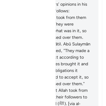
summarized the scholars' opinions in his
book "Zād al-Masīr" as follows:
It is the covenant He took from them
to act on the Torah. They were
reluctant to accept what was in it, so
the mountain was raised over them.
This was said by Muqātil. Abū Sulaymān
al-Dimashqī commented, "They made a
promise to Allah to act according to
the Torah. When Moses brought it and
they saw the heavy obligations it
contains, they refused to accept it, so
the mountain was raised over them."
It is the covenant that Allah took from
the messengers and their followers to
believe in Muḥammad (ﷺ). [via al-