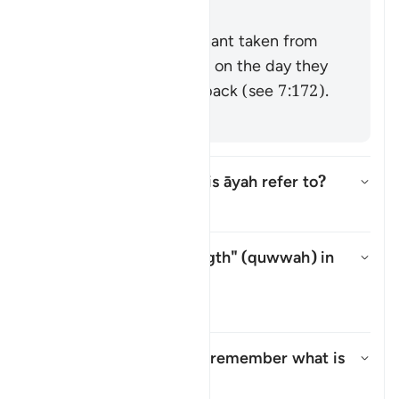
Zajjāj]
It could be the covenant taken from
the progeny of Adam on the day they
were taken from his back (see 7:172).
[via al-Zajjāj]
Which mountain does this āyah refer to?
উত্তর টগল করুন Which mountain d
তাফসির
What is meant by "strength" (
quwwah
) in
this āyah?
উত্তর টগল করুন What is meant b
তাফসির
What is the meaning of "remember what is
in it"?
উত্তর টগল করুন What is the mean