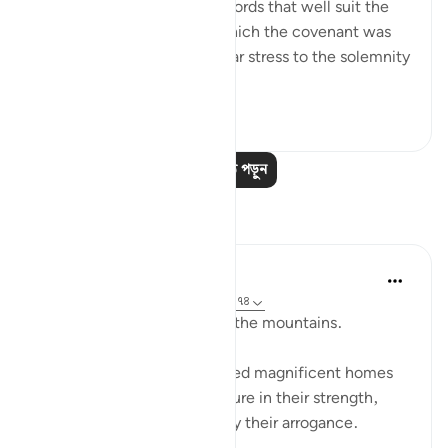
on recalling the scene, in words that well suit the
awesome atmosphere in which the covenant was
delivered, and lend particular stress to the solemnity
a...
আরো দেখুন
১
০
আরও পাঠ পড়ুন
প্রতিফলন
Baraka Flow
৮ সপ্তাহ আগে
·
রেফারেন্সিং
আয়াহ ২:৬৩, ২:৭৪
Let us ponder the lesson of the mountains.
The people of Thamud carved magnificent homes
into mountains, feeling secure in their strength,
until they were destroyed by their arrogance.