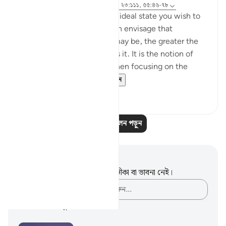
রেফারেন্সিং
আয়াহ ৩৭:৬০-৬১, ৮৩:২৭-২৮, ২৩:১১১, ৫৫:৪৬-৭৮
Success is the pursuit of an ideal state you wish to
achieve. The clearer you can envisage that
achievement, whatever it may be, the greater the
chances of working towards it. It is the notion of
having a set ambition and then focusing on the
journey to get yo...
আরো দেখুন
১৯
৩
আরও প্রতিফলন পড়ুন
নোট এবং প্রতিফলন
এই পদটি সম্পর্কে আপনার কোনো টীকা বা ভাবনা নেই।
আপনার ভাবনাগুলো লিপিবদ্ধ করুন…
শেখার পরিকল্পনা