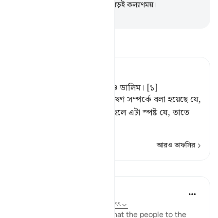
অধিকারী তোমার প্রতিপালকের নাম বড়ই কল্যাণময়।
-
Taisirul Quran
তাফসীর পড়ুন
Tafsir Ahsanul Bayaan
সেখানে রয়েছে ফলমূল খেজুর ও ডালিম। [১]
[১] প্রথমোক্ত দুই বাগানের বিশেষণ সম্পর্কে বলা হয়েছে যে,
প্রতিটি ফল দু'প্রকারের হবে। তাহলে এটা স্পষ্ট যে, তাতে
মর্
…
আরও পড়ুন
আরও তাফসির
পাঠ
In the Shade of the Quran
৩১ সপ্তাহ আগে
·
রেফারেন্সিং
আয়াহ ৫৫:৬২-৭৭
The surah then describes what the people to the