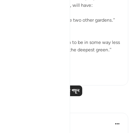
right, also with two gardens, will have:
"Besides these two there are two other gardens."
(Verse 62)
The description shows them to be in some way less
than the first two: "Both of the deepest green."
(Verse 64)
...
আরো দেখুন
০
০
আরও পাঠ পড়ুন
প্রতিফলন
Hammad Fahim
৩৩ সপ্তাহ আগে
·