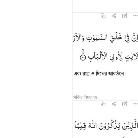
তাফসির
পাঠ
প্রতিফলন
৩:১৯০
ن في خلق السماوات والارض واختلاف الليل والنهار لايات لاولي الالباب ٩٠
اِنَّ
فِیْ
خَلْقِ
السَّمٰوٰتِ
وَالْاَرْضِ
وَاخْتِلَافِ
الَّیْلِ
وَالنَّهَارِ
ِنَّ فِى خَلْقِ ٱلسَّمَـٰوَٰتِ وَٱلْأَرْضِ وَٱخْتِلَـٰفِ ٱلَّيْلِ وَٱلنَّهَارِ لَـَٔاي
لَاٰیٰتٍ
لِّاُولِی
الْاَلْبَابِ
নিশ্চয়ই আসমানসমূহ ও যমীনের সৃষ্টিতে এবং রাত্র ও দিনের আবর্তনে
জ্ঞানবানদের জন্য বহু নিদর্শন আছে।
তাফসির
পাঠ
প্রতিফলন
হাদিস
সম্পর্কিত বিষয়বস্তু
৩:১৯১
لذين يذكرون الله قياما وقعودا وعلى جنوبهم ويتفكرون في خلق السماوات
الَّذِیْنَ
یَذْكُرُوْنَ
اللّٰهَ
قِیٰمًا
وَّقُعُوْدًا
وَّعَلٰی
جُنُوْبِهِمْ
لَّذِينَ يَذْكُرُونَ ٱللَّهَ قِيَـٰمًۭا وَقُعُودًۭا وَعَلَىٰ جُنُوبِهِمْ وَيَتَفَك