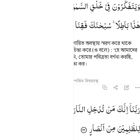
وَیَتَفَكَّرُوْنَ
فِیْ
خَلْقِ
السَّمٰوٰتِ
وَالْاَرْضِ ۚ
رَبَّنَا
مَا
خَلَقْتَ
هٰذَا
بَاطِلًا ۚ
سُبْحٰنَكَ
فَقِنَا
عَذَابَ
النَّارِ
যারা আল্লাহকে দন্ডায়মান, উপবিষ্ট এবং শায়িত অবস্থায় স্মরণ করে থাকে
এবং আসমান ও যমীনের সৃষ্টির ব্যাপারে চিন্তা করে (ও বলে) : ‘হে আমাদের
প্রতিপালক! তুমি এসব অনর্থক সৃষ্টি করনি, তোমার পবিত্রতা বর্ণনা করছি,
সুতরাং আমাদেরকে অগ্নির শাস্তি হতে রক্ষা কর।
তাফসির
পাঠ
প্রতিফলন
হাদিস
সম্পর্কিত বিষয়বস্তু
৩:১৯২
بنا انك من تدخل النار فقد اخزيته وما للظالمين من انصار ١٩٢
رَبَّنَاۤ
اِنَّكَ
مَنْ
تُدْخِلِ
النَّارَ
فَقَدْ
اَخْزَیْتَهٗ ؕ
وَمَا
َبَّنَآ إِنَّكَ مَن تُدْخِلِ ٱلنَّارَ فَقَدْ أَخْزَيْتَهُۥ ۖ وَمَا لِلظَّـٰلِمِينَ مِنْ أَنصَارٍۢ ١٩٢
لِلظّٰلِمِیْنَ
مِنْ
اَنْصَارٍ