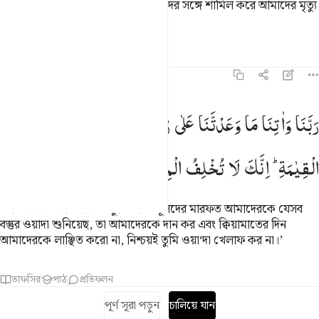
কাজগুলো বিদূরিত কর আর নেক বান্দাদের সঙ্গে শামিল করে আমাদের মৃত্যু
ঘটাও।
তাফসির
পাঠ
প্রতিফলন
৩:১৯৪
بنا واتنا ما وعدتنا على رسلك ولا تخزنا يوم القيامة انك لا تخلف الميعاد ١٩٤
رَبَّنَا
وَاٰتِنَا
مَا
وَعَدْتَّنَا
عَلٰی
رُسُلِكَ
وَلَا
تُخْزِنَا
یَوْمَ
َبَّنَا وَءَاتِنَا مَا وَعَدتَّنَا عَلَىٰ رُسُلِكَ وَلَا تُخْزِنَا يَوْمَ ٱلْقِيَـٰمَةِ
الْقِیٰمَةِ ؕ
اِنَّكَ
لَا
تُخْلِفُ
الْمِیْعَادَ
‘হে আমাদের প্রতিপালক! তুমি স্বীয় রসূলদের মারফত আমাদেরকে যেসব
বস্তুর ওয়াদা শুনিয়েছ, তা আমাদেরকে দান কর এবং ক্বিয়ামাতের দিন
আমাদেরকে লাঞ্ছিত করো না, নিশ্চয়ই তুমি ওয়া‘দা খেলাফ কর না।’
তাফসির
পাঠ
প্রতিফলন
পূর্ণ সূরা পড়ুন
চালিয়ে যান