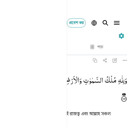
প্রবেশ কর
৩. Ali 'Imran
পদ্য দ্বারা পদ্য
পড়া
অনুবাদ
: Taisirul Quran
৩:১৮৯
لله ملك السماوات والارض والله على كل شيء قدير ١٨٩
وَلِلّٰهِ
مُلْكُ
السَّمٰوٰتِ
وَالْاَرْضِ ؕ
وَاللّٰهُ
عَلٰی
كُلِّ
شَیْءٍ
قَدِیْرٌ
َلِلَّهِ مُلْكُ ٱلسَّمَـٰوَٰتِ وَٱلْأَرْضِ ۗ وَٱللَّهُ عَلَىٰ كُلِّ شَىْءٍۢ قَدِيرٌ ١٨٩
বস্তুতঃ আসমান ও যমীনে আছে আল্লাহরই রাজত্ব এবং আল্লাহ সকল
জিনিসের উপর ক্ষমতাবান।