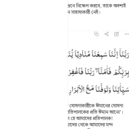
হে আমাদের প্রতিপালক! তুমি যাকে আগুনে নিক্ষেপ করবে, তাকে অবশ্যই
তুমি অপমান করবে আর যালিমদের কোন সাহায্যকারী নেই।
তাফসির
পাঠ
প্রতিফলন
হাদিস
৩:১৯৩
بنا اننا سمعنا مناديا ينادي للايمان ان امنوا بربكم فامنا ربنا فاغفر لنا ذنوبن
رَبَّنَاۤ
اِنَّنَا
سَمِعْنَا
مُنَادِیًا
یُّنَادِیْ
لِلْاِیْمَانِ
اَنْ
اٰمِنُوْا
َّبَّنَآ إِنَّنَا سَمِعْنَا مُنَادِيًۭا يُنَادِى لِلْإِيمَـٰنِ أَنْ ءَامِنُوا۟ بِرَبِّكُم
بِرَبِّكُمْ
فَاٰمَنَّا ۖۗ
رَبَّنَا
فَاغْفِرْ
لَنَا
ذُنُوْبَنَا
وَكَفِّرْ
عَنَّا
سَیِّاٰتِنَا
وَتَوَفَّنَا
مَعَ
الْاَبْرَارِ
হে আমাদের প্রতিপালক! আমরা একজন ঘোষণাকারীকে ঈমানের ঘোষণা
করতে শুনেছি যে, ‘তোমরা তোমাদের প্রতিপালকের প্রতি ঈমান আনো’।
সে অনুযায়ী আমরা ঈমান এনেছি। সুতরাং হে আমাদের প্রতিপালক!
আমাদের গুনাহ্গুলো ক্ষমা কর এবং আমাদের থেকে আমাদের মন্দ