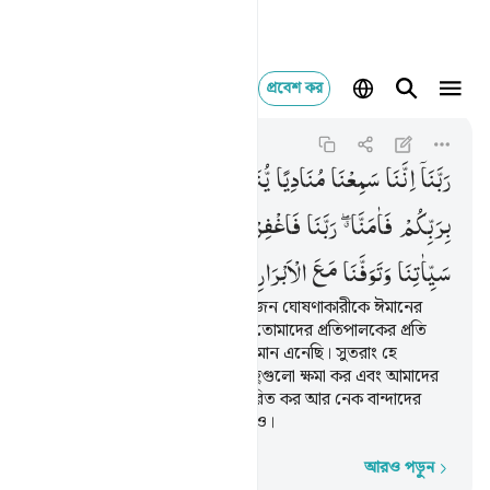
প্রবেশ কর
ربنا اننا سمعنا مناديا ين
Ali 'Imran
3:193
৩:১৯৩
رَبَّنَاۤ
اِنَّنَا
سَمِعْنَا
مُنَادِیًا
یُّنَادِیْ
لِلْاِیْمَانِ
اَنْ
اٰمِنُوْا
بِرَبِّكُمْ
فَاٰمَنَّا ۖۗ
رَبَّنَا
فَاغْفِرْ
لَنَا
ذُنُوْبَنَا
وَكَفِّرْ
عَنَّا
سَیِّاٰتِنَا
وَتَوَفَّنَا
مَعَ
الْاَبْرَارِ
হে আমাদের প্রতিপালক! আমরা একজন ঘোষণাকারীকে ঈমানের
ঘোষণা করতে শুনেছি যে, ‘তোমরা তোমাদের প্রতিপালকের প্রতি
ঈমান আনো’। সে অনুযায়ী আমরা ঈমান এনেছি। সুতরাং হে
আমাদের প্রতিপালক! আমাদের গুনাহ্গুলো ক্ষমা কর এবং আমাদের
থেকে আমাদের মন্দ কাজগুলো বিদূরিত কর আর নেক বান্দাদের
সঙ্গে শামিল করে আমাদের মৃত্যু ঘটাও।
আরও পড়ুন
শব্দে শব্দে