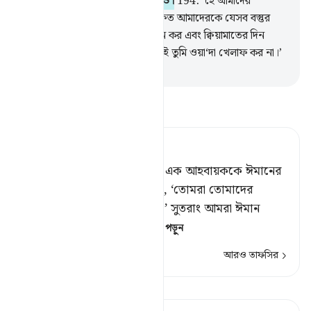
সঙ্গে শামিল করে আমাদের মৃত্যু ঘটাও।
194
.
‘হে আমাদের
প্রতিপালক! তুমি স্বীয় রসূলদের মারফত আমাদেরকে যেসব বস্তুর
ওয়াদা শুনিয়েছ, তা আমাদেরকে দান কর এবং ক্বিয়ামাতের দিন
আমাদেরকে লাঞ্ছিত করো না, নিশ্চয়ই তুমি ওয়া‘দা খেলাফ কর না।’
-
Taisirul Quran
তাফসীর পড়ুন
Tafsir Ahsanul Bayaan
হে আমাদের প্রতিপালক! আমরা এক আহবায়ককে ঈমানের
দিকে আহবান করতে শুনেছি যে, ‘তোমরা তোমাদের
প্রতিপালকের প্রতি ঈমান আনো।’ সুতরাং আমরা ঈমান
এনেছি। অতএব হে আম
…
আরও পড়ুন
আরও তাফসির
পাঠ