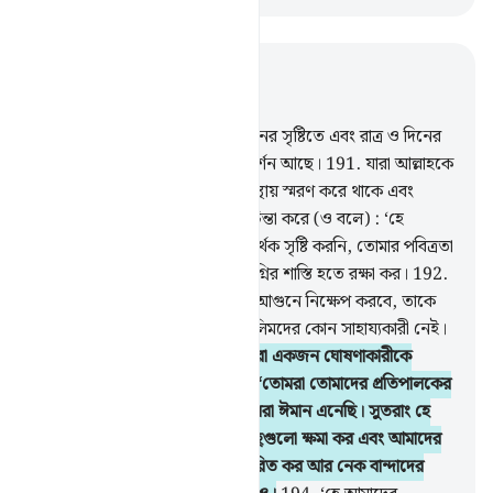
প্রাসঙ্গিকভাবে পড়ুন
অধ্যায় ৩, পৃষ্ঠা ৬৮, জুজ ৪
190
.
নিশ্চয়ই আসমানসমূহ ও যমীনের সৃষ্টিতে এবং রাত্র ও দিনের
আবর্তনে জ্ঞানবানদের জন্য বহু নিদর্শন আছে।
191
.
যারা আল্লাহকে
দন্ডায়মান, উপবিষ্ট এবং শায়িত অবস্থায় স্মরণ করে থাকে এবং
আসমান ও যমীনের সৃষ্টির ব্যাপারে চিন্তা করে (ও বলে) : ‘হে
আমাদের প্রতিপালক! তুমি এসব অনর্থক সৃষ্টি করনি, তোমার পবিত্রতা
বর্ণনা করছি, সুতরাং আমাদেরকে অগ্নির শাস্তি হতে রক্ষা কর।
192
.
হে আমাদের প্রতিপালক! তুমি যাকে আগুনে নিক্ষেপ করবে, তাকে
অবশ্যই তুমি অপমান করবে আর যালিমদের কোন সাহায্যকারী নেই।
193
.
হে আমাদের প্রতিপালক! আমরা একজন ঘোষণাকারীকে
ঈমানের ঘোষণা করতে শুনেছি যে, ‘তোমরা তোমাদের প্রতিপালকের
প্রতি ঈমান আনো’। সে অনুযায়ী আমরা ঈমান এনেছি। সুতরাং হে
আমাদের প্রতিপালক! আমাদের গুনাহ্গুলো ক্ষমা কর এবং আমাদের
থেকে আমাদের মন্দ কাজগুলো বিদূরিত কর আর নেক বান্দাদের