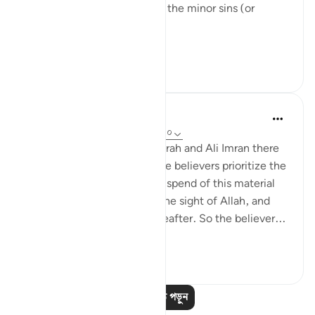
what is intended from it are the minor sins (or
misdeeds).
...
আরো দেখুন
২২
১
Omar Suleiman
৮ বছর পূর্বে
·
রেফারেন্সিং
আয়াহ ৩:১৯০-২০০
We realize here that in Baqarah and Ali Imran there
is a constant theme: that the believers prioritize the
hereafter and they give and spend of this material
world seeking elevation in the sight of Allah, and
seeking salvation in the hereafter. So the believer...
আরো দেখুন
৩
০
আরও পাঠ পড়ুন