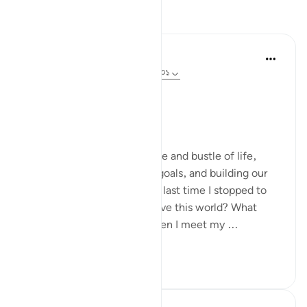
প্রতিফলন
Dr Maryam Fayyaz
গত বছর
·
রেফারেন্সিং
আয়াহ ৩:১৯৩, ১২:১০১
﷽.
Endings matter.
We often focus on the hustle and bustle of life,
chasing dreams, achieving goals, and building our
legacies. But when was the last time I stopped to
think about how I would leave this world? What
state will my heart be in when I meet my ...
আরো দেখুন
১৫
৫