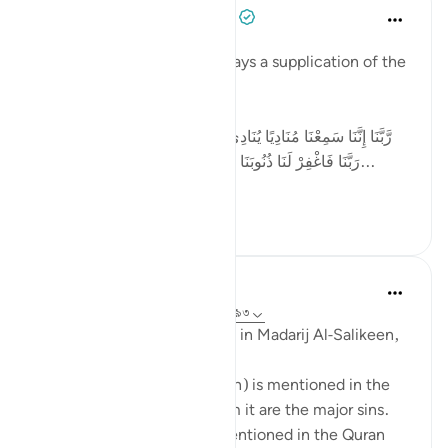
Tulayhah Tafsir Translations
২ বছর পূর্বে
·
রেফারেন্সিং
আয়াহ ৩:১৯৩
In surah Aal 'Imran, Allah relays a supplication of the
believers:
[رَّبَّنَا إِنَّنَا سَمِعْنَا مُنَادِيًا يُنَادِي لِلْإِيمَانِ أَنْ آمِنُوا بِرَبِّكُمْ فَآمَنَّا ۚ
رَبَّنَا فَاغْفِرْ لَنَا ذُنُوبَنَا وَكَفِّرْ عَنَّا سَيِّئَاتِنَا وَتَوَفَّنَا مَعَ الْأَبْ...
আরো দেখুন
৪
১
Waleed Basyouni
৫ বছর পূর্বে
·
রেফারেন্সিং
আয়াহ ৪:৩১, ৩:১৯৩
Ibn Al-Qayyim رحمه الله said in Madarij Al-Salikeen,
Wherever the word ذُنُوب (sin) is mentioned in the
Quran what is intended from it are the major sins.
And wherever ﺴﻴﺌﺎﺕ are mentioned in the Quran