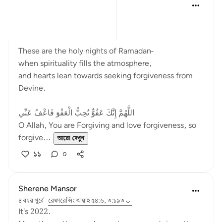
Dr Maryam Fayyaz
২ বছর পূর্বে
·
রেফারেন্সিং
আয়াহ ৩:১৯৩
﷽
These are the holy nights of Ramadan-
when spirituality fills the atmosphere,
and hearts lean towards seeking forgiveness from
Devine.
اللَّهُمَّ إِنَّكَ عَفُوٌّ تُحِبُّ الْعَفْوَ فَاعْفُ عَنِّي
O Allah, You are Forgiving and love forgiveness, so
forgive...
আরো দেখুন
১১
০
Sherene Mansor
৪ বছর পূর্বে
·
রেফারেন্সিং
আয়াহ ৫৪:৬, ৩:১৯৩
It's 2022.