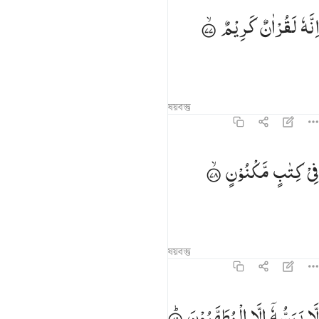
نه لقران كريم ٧٧
اِنَّهٗ
لَقُرْاٰنٌ
كَرِیْمٌ
ِنَّهُۥ لَقُرْءَانٌۭ كَرِيمٌۭ ٧٧
অবশ্যই তা সম্মানিত কুরআন,
তাফসির
পাঠ
প্রতিফলন
সম্পর্কিত বিষয়বস্তু
৫৬:৭৮
ي كتاب مكنون ٧٨
فِیْ
كِتٰبٍ
مَّكْنُوْنٍ
ِى كِتَـٰبٍۢ مَّكْنُونٍۢ ٧٨
(যা লিখিত আছে) সুরক্ষিত কিতাবে,
তাফসির
পাঠ
প্রতিফলন
সম্পর্কিত বিষয়বস্তু
৫৬:৭৯
ا يمسه الا المطهرون ٧٩
لَّا
یَمَسُّهٗۤ
اِلَّا
الْمُطَهَّرُوْنَ
َّا يَمَسُّهُۥٓ إِلَّا ٱلْمُطَهَّرُونَ ٧٩