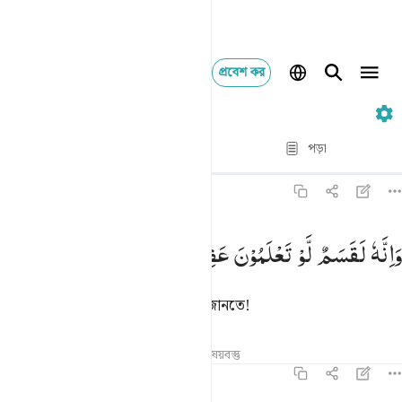
প্রবেশ কর
৫৬. Al-Waqi'ah
পদ্য দ্বারা পদ্য
পড়া
অনুবাদ
: Taisirul Quran
৫৬:৭৬
انه لقسم لو تعلمون عظيم ٧٦
وَاِنَّهٗ
لَقَسَمٌ
لَّوْ
تَعْلَمُوْنَ
عَظِیْمٌ
َإِنَّهُۥ لَقَسَمٌۭ لَّوْ تَعْلَمُونَ عَظِيمٌ ٧٦
তা অবশ্যই অতি বড় শপথ যদি তোমরা জানতে!
তাফসির
পাঠ
প্রতিফলন
সম্পর্কিত বিষয়বস্তু
৫৬:৭৭