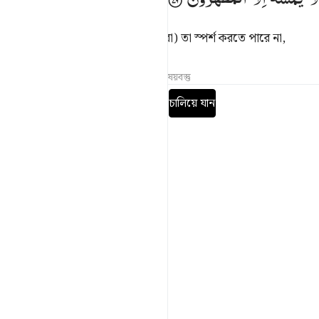
পূত-পবিত্র (ফেরেশতা) ছাড়া (শয়ত্বানেরা) তা স্পর্শ করতে পারে না,
তাফসির
পাঠ
প্রতিফলন
সম্পর্কিত বিষয়বস্তু
পূর্ণ সূরা পড়ুন
চালিয়ে যান